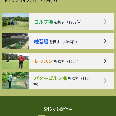
トナリノゴルフ
(
14
)
FiT24
(
43
)
ゴルフ場
を探す
（
1967
件）
練習場
を探す
（
4046
件）
レッスン
を探す
（
1929
件）
パターゴルフ場
を探す
（
1129
件）
＼ SNSでも配信中 ／