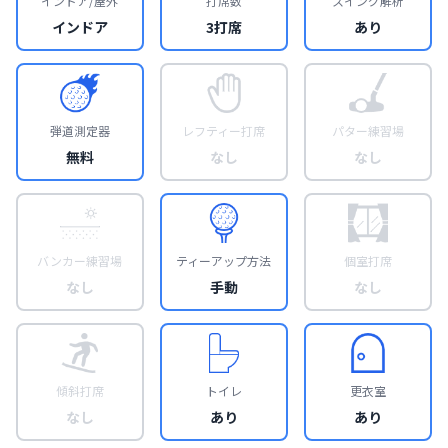
インドア/屋外
打席数
スイング解析
インドア
3打席
あり
弾道測定器
レフティー打席
パター練習場
無料
なし
なし
バンカー練習場
ティーアップ方法
個室打席
なし
手動
なし
傾斜打席
トイレ
更衣室
なし
あり
あり