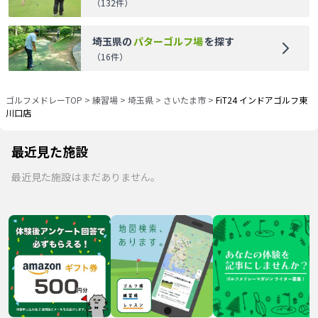
（
132
件）
埼玉県
の
パターゴルフ場
を探す
（
16
件）
ゴルフメドレーTOP
>
練習場
>
埼玉県
>
さいたま市
>
FiT24 インドアゴルフ東
川口店
最近見た施設
最近見た施設はまだありません。