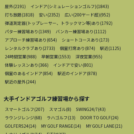
屋外
(
2191
)
インドア(シミュレーションゴルフ)
(
1843
)
打ち放題
(
1818
)
安い
(
2352
)
広い(200ヤード超)
(
952
)
弾道測定器(トップレーサー、トラックマン等)あり
(
1792
)
パター練習場あり
(
1349
)
バンカー練習場あり
(
1112
)
アプローチ練習場あり
(
654
)
ショートコースあり
(
173
)
レンタルクラブあり
(
2733
)
個室打席あり
(
874
)
駅近
(
1125
)
24時間営業
(
988
)
早朝営業
(
1553
)
深夜営業
(
955
)
体験レッスンあり
(
366
)
インドアで安い
(
801
)
個室のあるインドア
(
854
)
駅近のインドア
(
878
)
駅近の屋外
(
244
)
大手インドアゴルフ練習場
から探す
スマートゴルフ
(
207
)
スマゴル
(
8
)
SWING24/7
(
43
)
ラウンジレンジ
(
68
)
ラハゴルフ
(
13
)
DOOR TO GOLF
(
24
)
GOLFERS24
(
14
)
MY GOLF RANGE
(
14
)
MY GOLF LANE
(
21
)