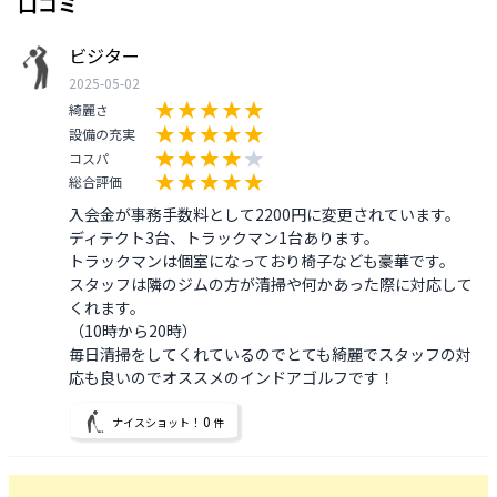
口コミ
ビジター
2025-05-02
綺麗さ
設備の充実
コスパ
総合評価
入会金が事務手数料として2200円に変更されています。

ディテクト3台、トラックマン1台あります。

トラックマンは個室になっており椅子なども豪華です。

スタッフは隣のジムの方が清掃や何かあった際に対応して
くれます。

（10時から20時）

毎日清掃をしてくれているのでとても綺麗でスタッフの対
応も良いのでオススメのインドアゴルフです！
0
ナイスショット！
件