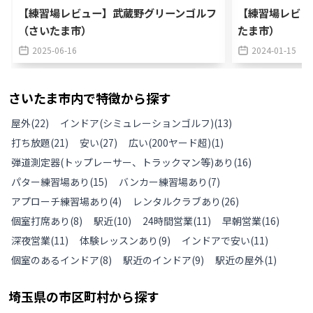
【練習場レビュー】武蔵野グリーンゴルフ
【練習場レビュ
（さいたま市）
たま市）
2025-06-16
2024-01-15
さいたま市
内で特徴から探す
屋外
(
22
)
インドア(シミュレーションゴルフ)
(
13
)
打ち放題
(
21
)
安い
(
27
)
広い(200ヤード超)
(
1
)
弾道測定器(トップレーサー、トラックマン等)あり
(
16
)
パター練習場あり
(
15
)
バンカー練習場あり
(
7
)
アプローチ練習場あり
(
4
)
レンタルクラブあり
(
26
)
個室打席あり
(
8
)
駅近
(
10
)
24時間営業
(
11
)
早朝営業
(
16
)
深夜営業
(
11
)
体験レッスンあり
(
9
)
インドアで安い
(
11
)
個室のあるインドア
(
8
)
駅近のインドア
(
9
)
駅近の屋外
(
1
)
埼玉県
の
市区町村から探す