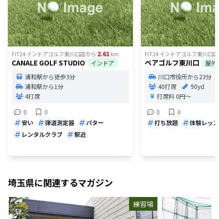
2.61
FiT24 インドアゴルフ東川口店
から
km
FiT24 インドアゴルフ東川口店
CANALE GOLF STUDIO
ペアゴルフ東川口
インドア
屋外
浦和駅から徒歩3分
川口市役所から23分
浦和駅から1分
40打席
90yd
4打席
打席料
0円〜
0
0
0
0
安い
弾道測定器
パター
打ち放題
体験レッス
レンタルクラブ
駅近
埼玉県
に関連するマガジン
練習場