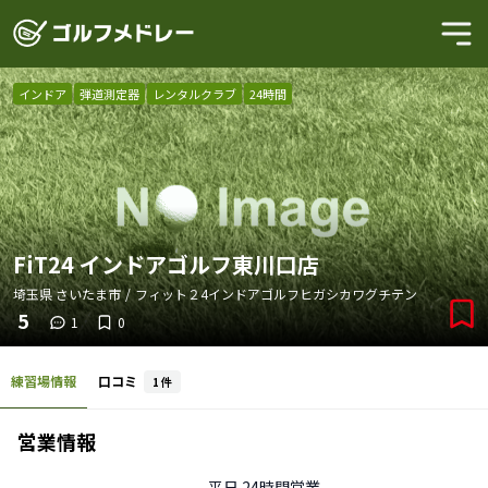
インドア
弾道測定器
レンタルクラブ
24時間
FiT24 インドアゴルフ東川口店
埼玉県
さいたま市
/
フィット２4インドアゴルフヒガシカワグチテン
5
1
0
練習場情報
口コミ
1
件
営業情報
平日
24時間営業