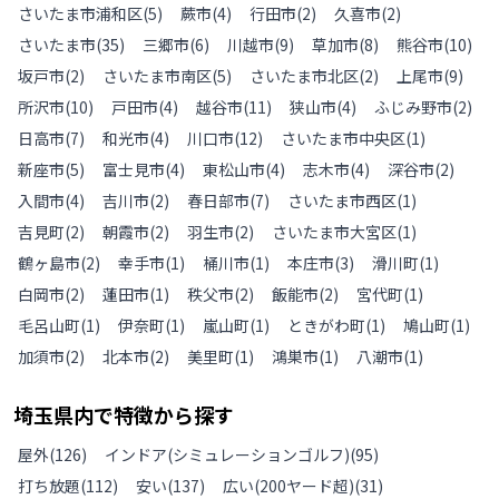
さいたま市浦和区
(
5
)
蕨市
(
4
)
行田市
(
2
)
久喜市
(
2
)
さいたま市
(
35
)
三郷市
(
6
)
川越市
(
9
)
草加市
(
8
)
熊谷市
(
10
)
坂戸市
(
2
)
さいたま市南区
(
5
)
さいたま市北区
(
2
)
上尾市
(
9
)
所沢市
(
10
)
戸田市
(
4
)
越谷市
(
11
)
狭山市
(
4
)
ふじみ野市
(
2
)
日高市
(
7
)
和光市
(
4
)
川口市
(
12
)
さいたま市中央区
(
1
)
新座市
(
5
)
富士見市
(
4
)
東松山市
(
4
)
志木市
(
4
)
深谷市
(
2
)
入間市
(
4
)
吉川市
(
2
)
春日部市
(
7
)
さいたま市西区
(
1
)
吉見町
(
2
)
朝霞市
(
2
)
羽生市
(
2
)
さいたま市大宮区
(
1
)
鶴ヶ島市
(
2
)
幸手市
(
1
)
桶川市
(
1
)
本庄市
(
3
)
滑川町
(
1
)
白岡市
(
2
)
蓮田市
(
1
)
秩父市
(
2
)
飯能市
(
2
)
宮代町
(
1
)
毛呂山町
(
1
)
伊奈町
(
1
)
嵐山町
(
1
)
ときがわ町
(
1
)
鳩山町
(
1
)
加須市
(
2
)
北本市
(
2
)
美里町
(
1
)
鴻巣市
(
1
)
八潮市
(
1
)
埼玉県
内で特徴から探す
屋外
(
126
)
インドア(シミュレーションゴルフ)
(
95
)
打ち放題
(
112
)
安い
(
137
)
広い(200ヤード超)
(
31
)