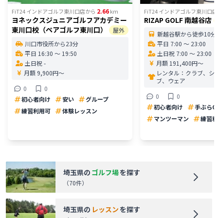
2.66
FiT24 インドアゴルフ東川口店
から
km
FiT24 インドアゴルフ東川口店
ヨネックスジュニアゴルフアカデミー
RIZAP GOLF 南越谷店
東川口校（ペアゴルフ東川口）
屋外
新越谷駅から徒歩10分
川口市役所から23分
平日 7:00 〜 23:00
平日 16:30 〜 19:50
土日祝 7:00 〜 23:00
土日祝 -
月額 191,400円〜
月額 9,900円〜
レンタル：
クラブ、シ
ブ、ウェア
0
0
0
0
初心者向け
安い
グループ
初心者向け
手ぶらO
練習利用可
体験レッスン
マンツーマン
練習利
埼玉県
の
ゴルフ場
を探す
（
70
件）
埼玉県
の
レッスン
を探す