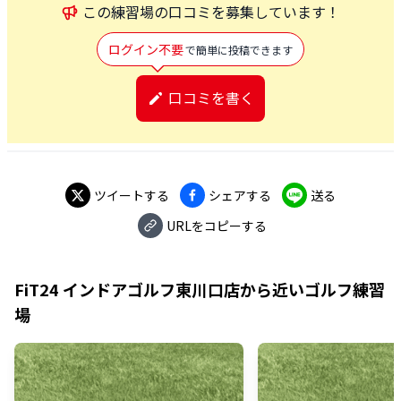
この
練習場
の口コミを募集しています！
ログイン不要
で簡単に投稿できます
口コミを書く
ツイートする
シェアする
送る
URLをコピーする
FiT24 インドアゴルフ東川口店
から近いゴルフ練習
場