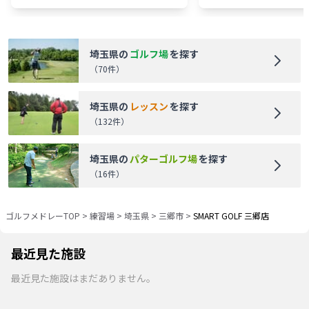
埼玉県
の
ゴルフ場
を探す
（
70
件）
埼玉県
の
レッスン
を探す
（
132
件）
埼玉県
の
パターゴルフ場
を探す
（
16
件）
ゴルフメドレーTOP
>
練習場
>
埼玉県
>
三郷市
>
SMART GOLF 三郷店
最近見た施設
最近見た施設はまだありません。