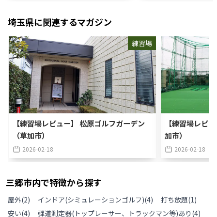
埼玉県
に関連するマガジン
練習場
【練習場レビュー】 松原ゴルフガーデン
【練習場レビュ
（草加市）
加市）
2026-02-18
2026-02-18
三郷市
内で特徴から探す
屋外
(
2
)
インドア(シミュレーションゴルフ)
(
4
)
打ち放題
(
1
)
安い
(
4
)
弾道測定器(トップレーサー、トラックマン等)あり
(
4
)