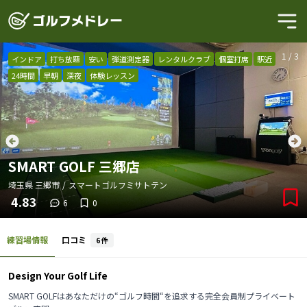
1
/
3
インドア
打ち放題
安い
弾道測定器
レンタルクラブ
個室打席
駅近
24時間
早朝
深夜
体験レッスン
SMART GOLF 三郷店
埼玉県
三郷市
/
スマートゴルフミサトテン
4.83
6
0
練習場情報
口コミ
6
件
Design Your Golf Life
SMART GOLFはあなただけの“ゴルフ時間“を追求する完全会員制プライベート