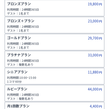
ブロンズプラン
19,800
円
利用時間：24時間365日

ゲスト：1名まで
ブロンズ＋プラン
23,000
円
利用時間：24時間365日

ゲスト：1名まで
ゴールドプラン
29,700
円
利用時間：24時間365日

ゲスト：1名まで

1日2コマ予約可
プラチナプラン
33,000
円
利用時間：24時間365日

ゲスト：複数名あり

1日2コマ予約可
シニアプラン
11,880
円
利用時間:10:00~15:00

1コマ:60分

対象年齢:60歳以上

ルビープラン
44,000
ゲスト:無し
円
利用時間：24時間365日

ゲスト：複数名あり

1日3コマ予約可
月1回数プラン
4,400
円