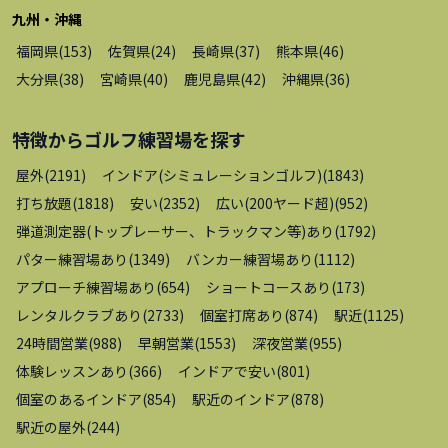
九州・沖縄
福岡県
(
153
)
佐賀県
(
24
)
長崎県
(
37
)
熊本県
(
46
)
大分県
(
38
)
宮崎県
(
40
)
鹿児島県
(
42
)
沖縄県
(
36
)
特徴から
ゴルフ練習場
を探す
屋外
(
2191
)
インドア(シミュレーションゴルフ)
(
1843
)
打ち放題
(
1818
)
安い
(
2352
)
広い(200ヤード超)
(
952
)
弾道測定器(トップレーサー、トラックマン等)あり
(
1792
)
パター練習場あり
(
1349
)
バンカー練習場あり
(
1112
)
アプローチ練習場あり
(
654
)
ショートコースあり
(
173
)
レンタルクラブあり
(
2733
)
個室打席あり
(
874
)
駅近
(
1125
)
24時間営業
(
988
)
早朝営業
(
1553
)
深夜営業
(
955
)
体験レッスンあり
(
366
)
インドアで安い
(
801
)
個室のあるインドア
(
854
)
駅近のインドア
(
878
)
駅近の屋外
(
244
)