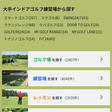
大手インドアゴルフ練習場
から探す
スマートゴルフ
(
207
)
スマゴル
(
8
)
SWING24/7
(
43
)
ラウンジレンジ
(
68
)
ラハゴルフ
(
13
)
DOOR TO GOLF
(
24
)
GOLFERS24
(
14
)
MY GOLF RANGE
(
14
)
MY GOLF LANE
(
21
)
トナリノゴルフ
(
14
)
FiT24
(
43
)
ゴルフ場
を探す
（
1967
件）
練習場
を探す
（
4046
件）
レッスン
を探す
（
1929
件）