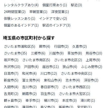
レンタルクラブあり
(
4
)
個室打席あり
(
1
)
駅近
(
3
)
24時間営業
(
2
)
早朝営業
(
1
)
深夜営業
(
1
)
体験レッスンあり
(
1
)
インドアで安い
(
2
)
個室のあるインドア
(
1
)
駅近のインドア
(
3
)
埼玉県
の
市区町村から探す
さいたま市浦和区
(
5
)
蕨市
(
4
)
行田市
(
2
)
久喜市
(
2
)
さいたま市
(
35
)
三郷市
(
6
)
川越市
(
9
)
草加市
(
8
)
熊谷市
(
10
)
坂戸市
(
2
)
さいたま市南区
(
5
)
さいたま市北区
(
2
)
上尾市
(
9
)
所沢市
(
10
)
戸田市
(
4
)
越谷市
(
11
)
狭山市
(
4
)
ふじみ野市
(
2
)
日高市
(
7
)
和光市
(
4
)
川口市
(
12
)
さいたま市中央区
(
1
)
新座市
(
5
)
富士見市
(
4
)
東松山市
(
4
)
志木市
(
4
)
深谷市
(
2
)
入間市
(
4
)
吉川市
(
2
)
春日部市
(
7
)
さいたま市西区
(
1
)
吉見町
(
2
)
朝霞市
(
2
)
羽生市
(
2
)
さいたま市大宮区
(
1
)
鶴ヶ島市
(
2
)
幸手市
(
1
)
桶川市
(
1
)
本庄市
(
3
)
滑川町
(
1
)
白岡市
(
2
)
蓮田市
(
1
)
秩父市
(
2
)
飯能市
(
2
)
宮代町
(
1
)