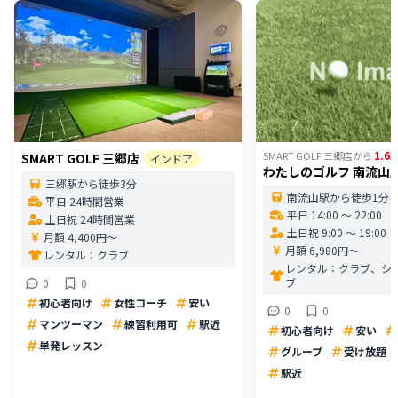
1.63
SMART GOLF 三郷店
から
SMART GOLF 三郷店
インドア
わたしのゴルフ 南流山
三郷駅から徒歩3分
南流山駅から徒歩1分
平日 24時間営業
平日 14:00 〜 22:00
土日祝 24時間営業
土日祝 9:00 〜 19:00
月額 4,400円〜
月額 6,980円〜
レンタル：
クラブ
レンタル：
クラブ、シ
ブ
0
0
初心者向け
女性コーチ
安い
0
0
マンツーマン
練習利用可
駅近
初心者向け
安い
単発レッスン
グループ
受け放題
駅近