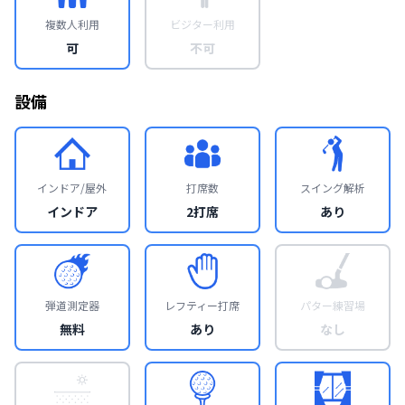
複数人利用
ビジター利用
可
不可
設備
インドア/屋外
打席数
スイング解析
インドア
2打席
あり
弾道測定器
レフティー打席
パター練習場
無料
あり
なし