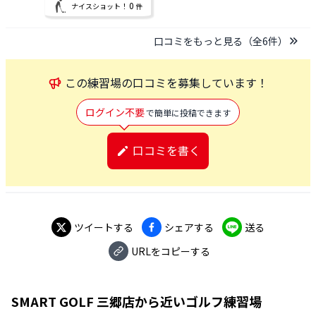
0
ナイスショット！
件
口コミをもっと見る（全
6
件）
この
練習場
の口コミを募集しています！
ログイン不要
で簡単に投稿できます
口コミを書く
ツイートする
シェアする
送る
URLをコピーする
SMART GOLF 三郷店
から近いゴルフ練習場