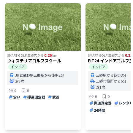
0.26
0.35
SMART GOLF 三郷店
から
km
SMART GOLF 三郷店
から
ウィステリアゴルフスクール
FiT24 インドアゴルフ
インドア
インドア
JR武蔵野線三郷駅から徒歩2分
三郷駅から徒歩3分
2打席
三郷市役所から6分
2打席
0
0
0
0
安い
弾道測定器
駅近
弾道測定器
レンタル
24時間