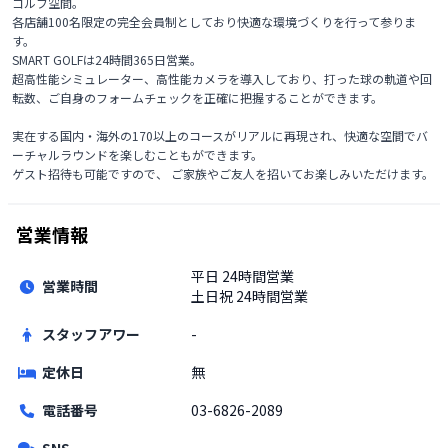
ゴルフ空間。

各店舗100名限定の完全会員制としており快適な環境づくりを行って参りま
す。

SMART GOLFは24時間365日営業。

超高性能シミュレーター、高性能カメラを導入しており、打った球の軌道や回
転数、ご自身のフォームチェックを正確に把握することができます。

実在する国内・海外の170以上のコースがリアルに再現され、快適な空間でバ
ーチャルラウンドを楽しむこともができます。

ゲスト招待も可能ですので、 ご家族やご友人を招いてお楽しみいただけます。 
営業情報
平日
24時間営業
営業時間
土日祝
24時間営業
スタッフアワー
-
定休日
無
電話番号
03-6826-2089
SNS
-