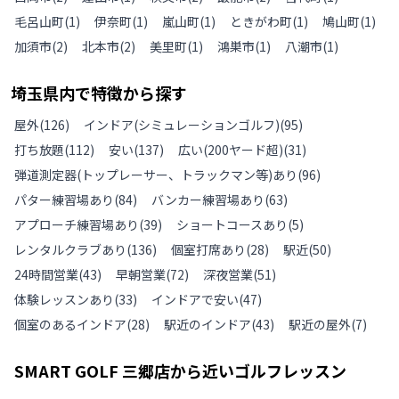
毛呂山町
(
1
)
伊奈町
(
1
)
嵐山町
(
1
)
ときがわ町
(
1
)
鳩山町
(
1
)
加須市
(
2
)
北本市
(
2
)
美里町
(
1
)
鴻巣市
(
1
)
八潮市
(
1
)
埼玉県
内で特徴から探す
屋外
(
126
)
インドア(シミュレーションゴルフ)
(
95
)
打ち放題
(
112
)
安い
(
137
)
広い(200ヤード超)
(
31
)
弾道測定器(トップレーサー、トラックマン等)あり
(
96
)
パター練習場あり
(
84
)
バンカー練習場あり
(
63
)
アプローチ練習場あり
(
39
)
ショートコースあり
(
5
)
レンタルクラブあり
(
136
)
個室打席あり
(
28
)
駅近
(
50
)
24時間営業
(
43
)
早朝営業
(
72
)
深夜営業
(
51
)
体験レッスンあり
(
33
)
インドアで安い
(
47
)
個室のあるインドア
(
28
)
駅近のインドア
(
43
)
駅近の屋外
(
7
)
SMART GOLF 三郷店
から近いゴルフレッスン