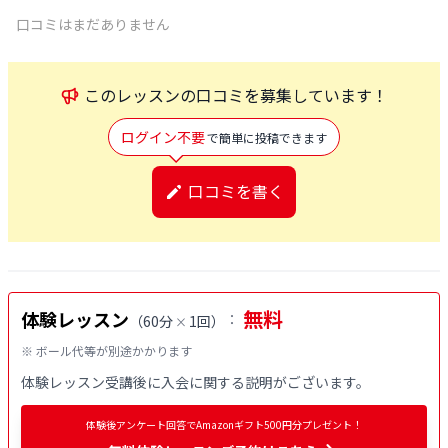
口コミはまだありません
この
レッスン
の口コミを募集しています！
ログイン不要
で簡単に投稿できます
口コミを書く
無料
体験レッスン
：
（
60分
1回
）
×
※ ボール代等が別途かかります
体験レッスン受講後に入会に関する説明がございます。
体験後アンケート回答でAmazonギフト500円分プレゼント！