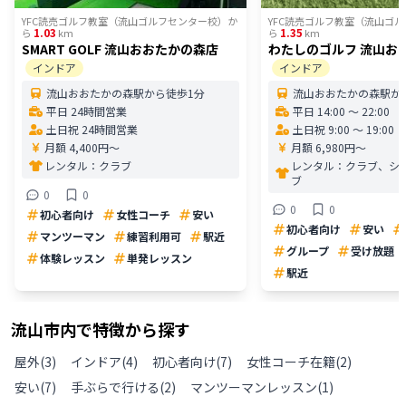
YFC読売ゴルフ教室（流山ゴルフセンター校）
か
YFC読売ゴルフ教室（流山ゴ
1.03
1.35
ら
km
ら
km
SMART GOLF 流山おおたかの森店
わたしのゴルフ 流山お
インドア
インドア
流山おおたかの森駅から徒歩1分
流山おおたかの森駅か
平日 24時間営業
平日 14:00 〜 22:00
土日祝 24時間営業
土日祝 9:00 〜 19:00
月額 4,400円〜
月額 6,980円〜
レンタル：
クラブ
レンタル：
クラブ、シ
ブ
0
0
0
0
初心者向け
女性コーチ
安い
初心者向け
安い
マンツーマン
練習利用可
駅近
グループ
受け放題
体験レッスン
単発レッスン
駅近
流山市
内で特徴から探す
屋外
(
3
)
インドア
(
4
)
初心者向け
(
7
)
女性コーチ在籍
(
2
)
安い
(
7
)
手ぶらで行ける
(
2
)
マンツーマンレッスン
(
1
)