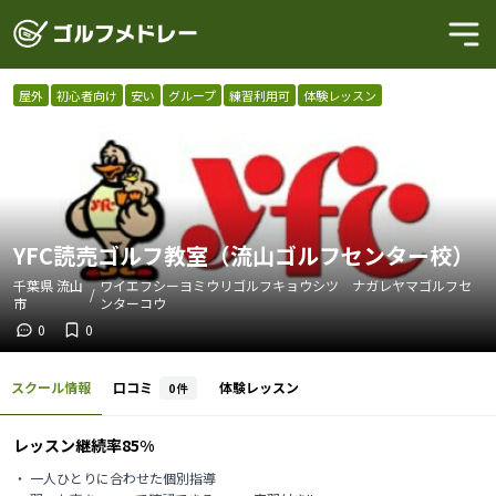
屋外
初心者向け
安い
グループ
練習利用可
体験レッスン
YFC読売ゴルフ教室（流山ゴルフセンター校）
千葉県
流山
ワイエフシーヨミウリゴルフキョウシツ ナガレヤマゴルフセ
/
市
ンターコウ
0
0
スクール情報
口コミ
体験レッスン
0
件
レッスン継続率85%
・ 一人ひとりに合わせた個別指導
