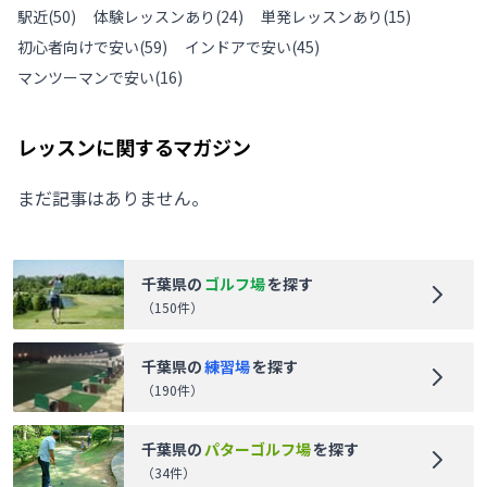
駅近
(
50
)
体験レッスンあり
(
24
)
単発レッスンあり
(
15
)
初心者向けで安い
(
59
)
インドアで安い
(
45
)
マンツーマンで安い
(
16
)
レッスンに関するマガジン
まだ記事はありません。
千葉県
の
ゴルフ場
を探す
（
150
件）
千葉県
の
練習場
を探す
（
190
件）
千葉県
の
パターゴルフ場
を探す
（
34
件）