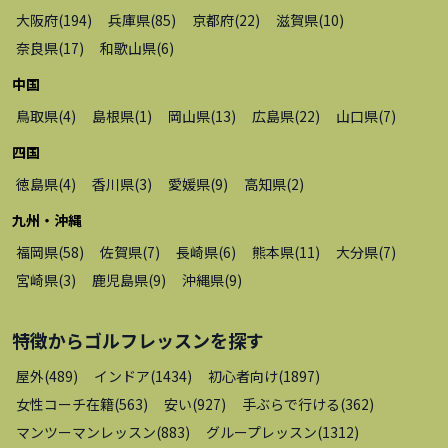
大阪府
(
194
)
兵庫県
(
85
)
京都府
(
22
)
滋賀県
(
10
)
奈良県
(
17
)
和歌山県
(
6
)
中国
鳥取県
(
4
)
島根県
(
1
)
岡山県
(
13
)
広島県
(
22
)
山口県
(
7
)
四国
徳島県
(
4
)
香川県
(
3
)
愛媛県
(
9
)
高知県
(
2
)
九州・沖縄
福岡県
(
58
)
佐賀県
(
7
)
長崎県
(
6
)
熊本県
(
11
)
大分県
(
7
)
宮崎県
(
3
)
鹿児島県
(
9
)
沖縄県
(
9
)
特徴から
ゴルフレッスン
を探す
屋外
(
489
)
インドア
(
1434
)
初心者向け
(
1897
)
女性コーチ在籍
(
563
)
安い
(
927
)
手ぶらで行ける
(
362
)
マンツーマンレッスン
(
883
)
グループレッスン
(
1312
)