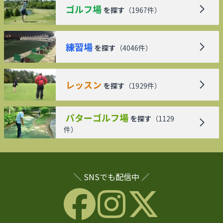
ゴルフ場
を探す
（
1967
件）
練習場
を探す
（
4046
件）
レッスン
を探す
（
1929
件）
パターゴルフ場
を探す
（
1129
件）
＼ SNSでも配信中 ／