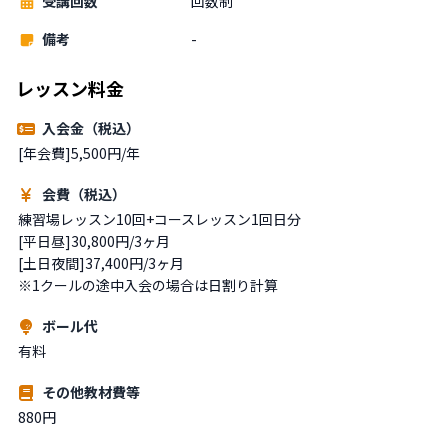
受講回数
回数制
備考
-
レッスン料金
入会金（税込）
[年会費]5,500円/年
会費（税込）
練習場レッスン10回+コースレッスン1回日分

[平日昼]30,800円/3ヶ月

[土日夜間]37,400円/3ヶ月

※1クールの途中入会の場合は日割り計算
ボール代
有料
その他教材費等
880円