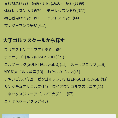
受け放題
(
737
)
練習利用可
(
1616
)
駅近
(
1199
)
体験レッスンあり
(
529
)
単発レッスンあり
(
377
)
初心者向けで安い
(
915
)
インドアで安い
(
660
)
マンツーマンで安い
(
417
)
大手ゴルフスクール
から探す
ブリヂストンゴルフアカデミー
(
80
)
ライザップゴルフ(RIZAP GOLF)
(
21
)
ゴルフテック(GOLFTEC by GDO)
(
11
)
ステップゴルフ
(
119
)
YFC読売ゴルフ教室
(
13
)
わたしのゴルフ
(
48
)
チキンゴルフ
(
32
)
ゼンゴルフレンジ(ZEN GOLF RANGE)
(
43
)
サンクチュアリゴルフ
(
14
)
ワイズワンゴルフスクエア
(
11
)
ヨネックスジュニアゴルフアカデミー
(
67
)
コナミスポーツクラブ
(
45
)