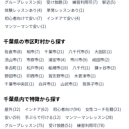
グループレッスン
(
6
)
受け放題
(
3
)
練習利用可
(
7
)
駅近
(
5
)
体験レッスンあり
(
4
)
単発レッスンあり
(
1
)
初心者向けで安い
(
7
)
インドアで安い
(
4
)
マンツーマンで安い
(
1
)
千葉県
の
市区町村から探す
佐倉市
(
8
)
柏市
(
7
)
千葉市
(
21
)
八千代市
(
5
)
大田区
(
1
)
流山市
(
7
)
市原市
(
2
)
浦安市
(
4
)
市川市
(
9
)
成田市
(
2
)
多古町
(
1
)
松戸市
(
4
)
船橋市
(
10
)
八千代
(
1
)
鎌ヶ谷市
(
2
)
野田市
(
2
)
印西市
(
1
)
習志野市
(
2
)
木更津市
(
1
)
千葉市中央区
(
1
)
白井市
(
1
)
山武市
(
1
)
我孫子市
(
1
)
千葉県
内で特徴から探す
屋外
(
32
)
インドア
(
62
)
初心者向け
(
94
)
女性コーチ在籍
(
21
)
安い
(
59
)
手ぶらで行ける
(
12
)
マンツーマンレッスン
(
28
)
グループレッスン
(
75
)
受け放題
(
51
)
練習利用可
(
78
)