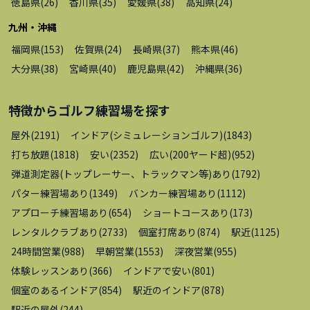
徳島県
(
26
)
香川県
(
35
)
愛媛県
(
38
)
高知県
(
24
)
九州・沖縄
福岡県
(
153
)
佐賀県
(
24
)
長崎県
(
37
)
熊本県
(
46
)
大分県
(
38
)
宮崎県
(
40
)
鹿児島県
(
42
)
沖縄県
(
36
)
特徴から
ゴルフ練習場
を探す
屋外
(
2191
)
インドア(シミュレーションゴルフ)
(
1843
)
打ち放題
(
1818
)
安い
(
2352
)
広い(200ヤード超)
(
952
)
弾道測定器(トップレーサー、トラックマン等)あり
(
1792
)
パター練習場あり
(
1349
)
バンカー練習場あり
(
1112
)
アプローチ練習場あり
(
654
)
ショートコースあり
(
173
)
レンタルクラブあり
(
2733
)
個室打席あり
(
874
)
駅近
(
1125
)
24時間営業
(
988
)
早朝営業
(
1553
)
深夜営業
(
955
)
体験レッスンあり
(
366
)
インドアで安い
(
801
)
個室のあるインドア
(
854
)
駅近のインドア
(
878
)
駅近の屋外
(
244
)