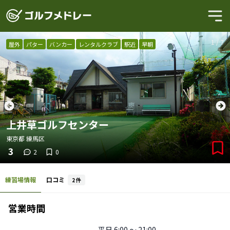
1
/
7
屋外
パター
バンカー
レンタルクラブ
駅近
早朝
上井草ゴルフセンター
東京都
練馬区
3
2
0
練習場情報
口コミ
2
件
営業時間
平日
6:00 〜 21:00