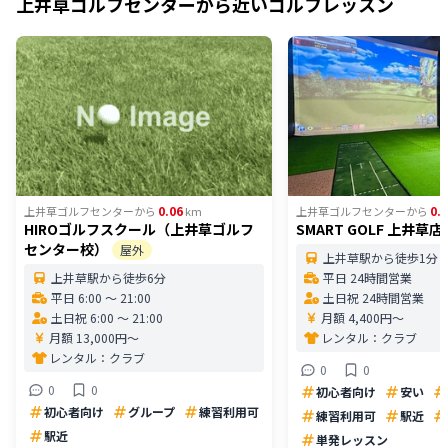
上井草ゴルフセンター
から近いゴルフレッスン
0.06
0.
上井草ゴルフセンター
から
km
上井草ゴルフセンター
から
HIROゴルフスクール（上井草ゴルフ
SMART GOLF 上井草店
センター校）
屋外
上井草駅から徒歩1分
上井草駅から徒歩6分
平日 24時間営業
平日 6:00 〜 21:00
土日祝 24時間営業
土日祝 6:00 〜 21:00
月額 4,400円〜
月額 13,000円〜
レンタル：
クラブ
レンタル：
クラブ
0
0
0
0
初心者向け
安い
初心者向け
グループ
練習利用可
練習利用可
駅近
駅近
単発レッスン