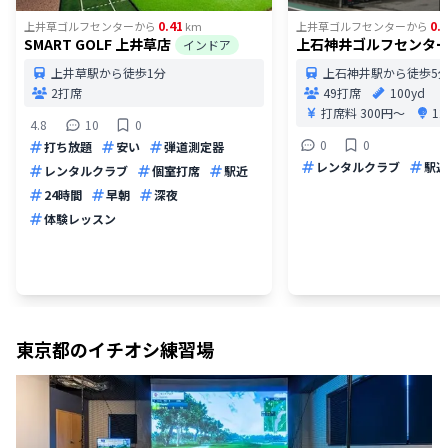
0.41
0.9
上井草ゴルフセンター
から
km
上井草ゴルフセンター
から
SMART GOLF 上井草店
上石神井ゴルフセンタ
インドア
上井草駅から徒歩1分
上石神井駅から徒歩5
2打席
49打席
100yd
打席料
300円〜
1
4.8
10
0
0
0
打ち放題
安い
弾道測定器
レンタルクラブ
駅近
レンタルクラブ
個室打席
駅近
24時間
早朝
深夜
体験レッスン
東京都
のイチオシ練習場