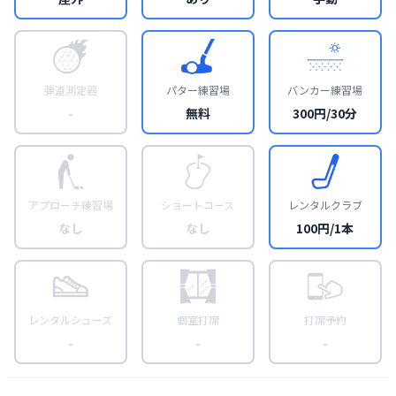
弾道測定器
パター練習場
バンカー練習場
-
無料
300円/30分
アプローチ練習場
ショートコース
レンタルクラブ
なし
なし
100円/1本
レンタルシューズ
個室打席
打席予約
-
-
-