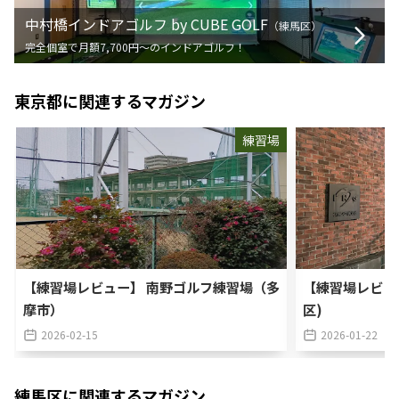
中村橋インドアゴルフ by CUBE GOLF
（
練馬区
）
完全個室で月額7,700円〜のインドアゴルフ！
東京都
に関連するマガジン
練習場
【練習場レビュー】 南野ゴルフ練習場（多
【練習場レビュ
摩市）
区)
2026-02-15
2026-01-22
練馬区
に関連するマガジン