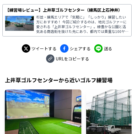
【練習場レビュー】上井草ゴルフセンター（練馬区上石神井）
杉並・練馬エリアで「気軽に」「しっかり」練習したい
方におすすめ！ 今回ご紹介するのは、地元ゴルファーに
愛される「上井草ゴルフセンター」。緑豊かな公園と活
気ある商店街を抜けた先にあり、都内では貴重な100ヤー
ド超のレンジを備えた本格的なゴルフ練習場です。西武
新宿線「上井草駅」から徒歩4分という好立地に加え、60
台分の専用駐車場も完備されており、車でも電車でもア
ツイートする
シェアする
送る
クセスしやすいのが魅力です。
URLをコピーする
上井草ゴルフセンター
から近いゴルフ練習場