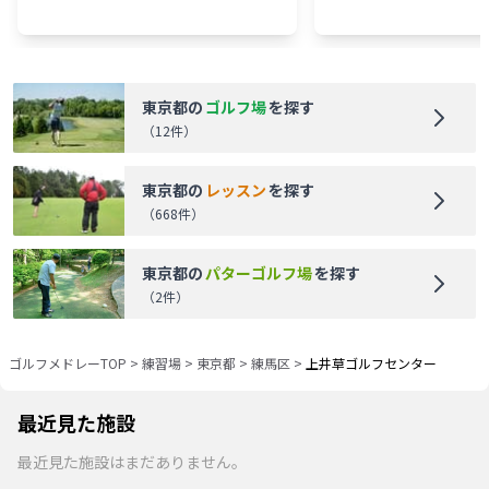
東京都
の
ゴルフ場
を探す
（
12
件）
東京都
の
レッスン
を探す
（
668
件）
東京都
の
パターゴルフ場
を探す
（
2
件）
ゴルフメドレーTOP
>
練習場
>
東京都
>
練馬区
>
上井草ゴルフセンター
最近見た施設
最近見た施設はまだありません。