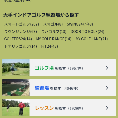
大手インドアゴルフ練習場
から探す
スマートゴルフ
(
207
)
スマゴル
(
8
)
SWING24/7
(
43
)
ラウンジレンジ
(
68
)
ラハゴルフ
(
13
)
DOOR TO GOLF
(
24
)
GOLFERS24
(
14
)
MY GOLF RANGE
(
14
)
MY GOLF LANE
(
21
)
トナリノゴルフ
(
14
)
FiT24
(
43
)
ゴルフ場
を探す
（
1967
件）
練習場
を探す
（
4046
件）
レッスン
を探す
（
1929
件）