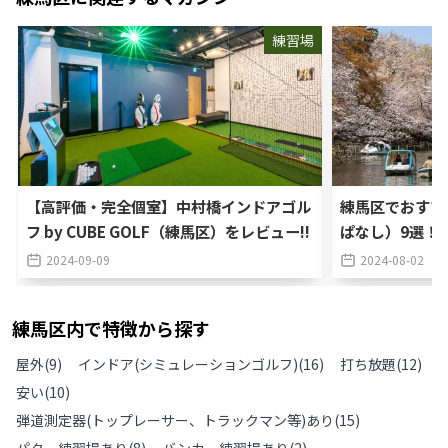
練習場
【高評価・完全個室】中村橋インドアゴル
練馬区でおすす
フ by CUBE GOLF（練馬区）をレビュー!!
ぱなし）9選！
2024-09-09
2024-08-02
練馬区
内で特徴から探す
屋外
(
9
)
インドア(シミュレーションゴルフ)
(
16
)
打ち放題
(
12
)
安い
(
10
)
弾道測定器(トップレーサー、トラックマン等)あり
(
15
)