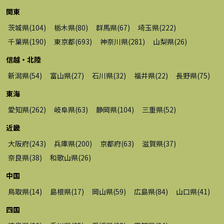
関東
茨城県
(
104
)
栃木県
(
80
)
群馬県
(
67
)
埼玉県
(
222
)
千葉県
(
190
)
東京都
(
693
)
神奈川県
(
281
)
山梨県
(
26
)
信越・北陸
新潟県
(
54
)
富山県
(
27
)
石川県
(
32
)
福井県
(
22
)
長野県
(
75
)
東海
愛知県
(
262
)
岐阜県
(
63
)
静岡県
(
104
)
三重県
(
52
)
近畿
大阪府
(
243
)
兵庫県
(
200
)
京都府
(
63
)
滋賀県
(
37
)
奈良県
(
38
)
和歌山県
(
26
)
中国
鳥取県
(
14
)
島根県
(
17
)
岡山県
(
59
)
広島県
(
84
)
山口県
(
41
)
四国