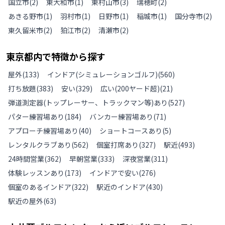
国立市
(
2
)
東大和市
(
1
)
東村山市
(
3
)
瑞穂町
(
2
)
あきる野市
(
1
)
羽村市
(
1
)
日野市
(
1
)
稲城市
(
1
)
国分寺市
(
2
)
東久留米市
(
2
)
狛江市
(
2
)
清瀬市
(
2
)
東京都
内で特徴から探す
屋外
(
133
)
インドア(シミュレーションゴルフ)
(
560
)
打ち放題
(
383
)
安い
(
329
)
広い(200ヤード超)
(
21
)
弾道測定器(トップレーサー、トラックマン等)あり
(
527
)
パター練習場あり
(
184
)
バンカー練習場あり
(
71
)
アプローチ練習場あり
(
40
)
ショートコースあり
(
5
)
レンタルクラブあり
(
562
)
個室打席あり
(
327
)
駅近
(
493
)
24時間営業
(
362
)
早朝営業
(
333
)
深夜営業
(
311
)
体験レッスンあり
(
173
)
インドアで安い
(
276
)
個室のあるインドア
(
322
)
駅近のインドア
(
430
)
駅近の屋外
(
63
)