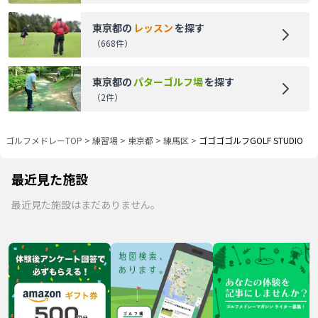
東京都
の
レッスン
を探す
（
668
件）
東京都
の
パターゴルフ場
を探す
（
2
件）
ゴルフメドレーTOP
>
練習場
>
東京都
>
練馬区
>
ゴゴゴゴルフGOLF STUDIO
最近見た施設
最近見た施設はまだありません。