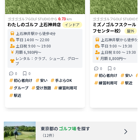
0.73
ゴゴゴゴルフGOLF STUDIO
から
km
ゴゴゴゴルフGOLF STUDIO
か
わたしのゴルフ 上石神井店
ミズノゴルフスクール
インドア
フセンター校）
屋外
上石神井駅から徒歩4分
平日 14:00 〜 22:00
上石神井駅から徒歩5
土日祝 9:00 〜 19:00
平日 9:00 〜 19:30
月額 6,980円〜
土日祝 8:00 〜 19:30
レンタル：
クラブ、シューズ、グロー
月額 8,800円〜
ブ
0
0
0
0
初心者向け
安い
初心者向け
安い
手ぶらOK
練習利用可
駅近
グループ
受け放題
練習利用可
駅近
東京都
の
ゴルフ場
を探す
（
12
件）