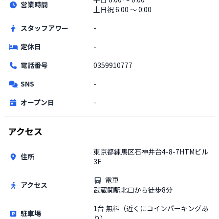
営業時間
土日祝
6:00 〜 0:00
スタッフアワー
-
定休日
-
電話番号
0359910777
SNS
-
オープン日
-
アクセス
東京都練馬区石神井台4-8-7HTMビル
住所
3F
電車
アクセス
武蔵関駅北口から徒歩8分
1台 無料（近くにコインパーキングあ
駐車場
り）