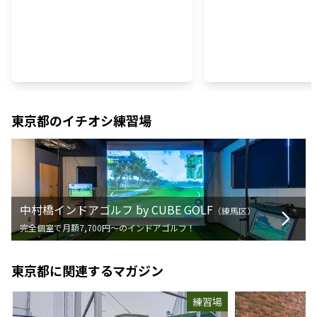
東京都
のイチオシ練習場
中村橋インドアゴルフ by CUBE GOLF
（
練馬区
）
完全個室で月額7,700円〜のインドアゴルフ！
東京都
に関連するマガジン
練習場