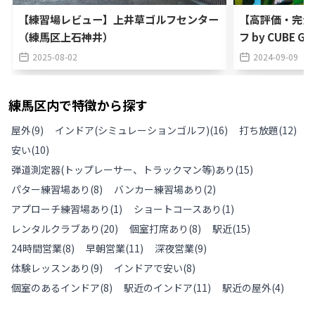
【練習場レビュー】上井草ゴルフセンター
【高評価・完全
（練馬区上石神井）
フ by CUBE
2025-08-02
2024-09-09
練馬区
内で特徴から探す
屋外
(
9
)
インドア(シミュレーションゴルフ)
(
16
)
打ち放題
(
12
)
安い
(
10
)
弾道測定器(トップレーサー、トラックマン等)あり
(
15
)
パター練習場あり
(
8
)
バンカー練習場あり
(
2
)
アプローチ練習場あり
(
1
)
ショートコースあり
(
1
)
レンタルクラブあり
(
20
)
個室打席あり
(
8
)
駅近
(
15
)
24時間営業
(
8
)
早朝営業
(
11
)
深夜営業
(
9
)
体験レッスンあり
(
9
)
インドアで安い
(
8
)
個室のあるインドア
(
8
)
駅近のインドア
(
11
)
駅近の屋外
(
4
)