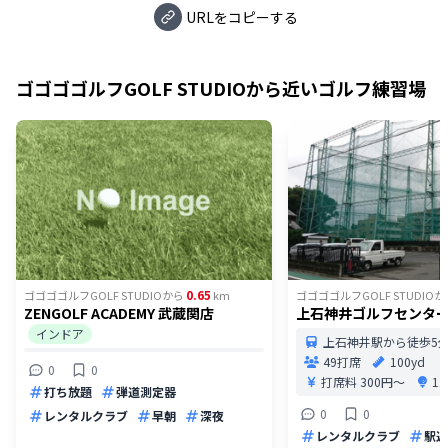
URLをコピーする
ゴゴゴゴルフGOLF STUDIO
から近いゴルフ練習場
0.65
ゴゴゴゴルフGOLF STUDIO
から
km
ゴゴゴゴルフGOLF STUDIO
か
ZENGOLF ACADEMY 武蔵関店
上石神井ゴルフセンタ
インドア
上石神井駅から徒歩5
49打席
100yd
0
0
打席料
300円〜
1
打ち放題
弾道測定器
0
0
レンタルクラブ
早朝
深夜
レンタルクラブ
駅近