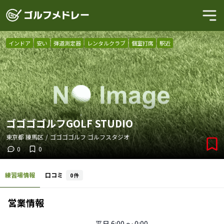
インドア
安い
弾道測定器
レンタルクラブ
個室打席
駅近
ゴゴゴゴルフGOLF STUDIO
東京都
練馬区
/
ゴゴゴゴルフ ゴルフスタジオ
0
0
練習場情報
口コミ
0
件
営業情報
平日
6:00 〜 0:00