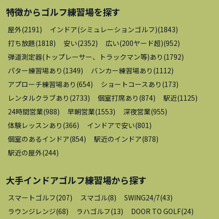
特徴から
ゴルフ練習場
を探す
屋外
(
2191
)
インドア(シミュレーションゴルフ)
(
1843
)
打ち放題
(
1818
)
安い
(
2352
)
広い(200ヤード超)
(
952
)
弾道測定器(トップレーサー、トラックマン等)あり
(
1792
)
パター練習場あり
(
1349
)
バンカー練習場あり
(
1112
)
アプローチ練習場あり
(
654
)
ショートコースあり
(
173
)
レンタルクラブあり
(
2733
)
個室打席あり
(
874
)
駅近
(
1125
)
24時間営業
(
988
)
早朝営業
(
1553
)
深夜営業
(
955
)
体験レッスンあり
(
366
)
インドアで安い
(
801
)
個室のあるインドア
(
854
)
駅近のインドア
(
878
)
駅近の屋外
(
244
)
大手インドアゴルフ練習場
から探す
スマートゴルフ
(
207
)
スマゴル
(
8
)
SWING24/7
(
43
)
ラウンジレンジ
(
68
)
ラハゴルフ
(
13
)
DOOR TO GOLF
(
24
)