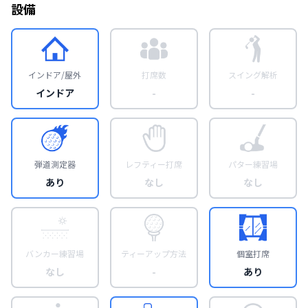
設備
インドア/屋外
打席数
スイング解析
インドア
-
-
弾道測定器
レフティー打席
パター練習場
あり
なし
なし
バンカー練習場
ティーアップ方法
個室打席
なし
-
あり