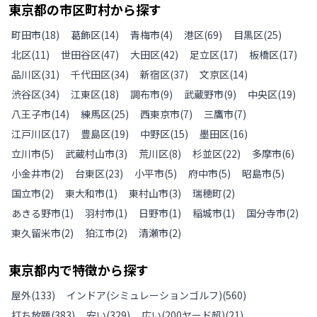
東京都
の
市区町村から探す
町田市
(
18
)
葛飾区
(
14
)
青梅市
(
4
)
港区
(
69
)
目黒区
(
25
)
北区
(
11
)
世田谷区
(
47
)
大田区
(
42
)
足立区
(
17
)
板橋区
(
17
)
品川区
(
31
)
千代田区
(
34
)
新宿区
(
37
)
文京区
(
14
)
渋谷区
(
34
)
江東区
(
18
)
調布市
(
9
)
武蔵野市
(
9
)
中央区
(
19
)
八王子市
(
14
)
練馬区
(
25
)
西東京市
(
7
)
三鷹市
(
7
)
江戸川区
(
17
)
豊島区
(
19
)
中野区
(
15
)
墨田区
(
16
)
立川市
(
5
)
武蔵村山市
(
3
)
荒川区
(
8
)
杉並区
(
22
)
多摩市
(
6
)
小金井市
(
2
)
台東区
(
23
)
小平市
(
5
)
府中市
(
5
)
昭島市
(
5
)
国立市
(
2
)
東大和市
(
1
)
東村山市
(
3
)
瑞穂町
(
2
)
あきる野市
(
1
)
羽村市
(
1
)
日野市
(
1
)
稲城市
(
1
)
国分寺市
(
2
)
東久留米市
(
2
)
狛江市
(
2
)
清瀬市
(
2
)
東京都
内で特徴から探す
屋外
(
133
)
インドア(シミュレーションゴルフ)
(
560
)
打ち放題
(
383
)
安い
(
329
)
広い(200ヤード超)
(
21
)