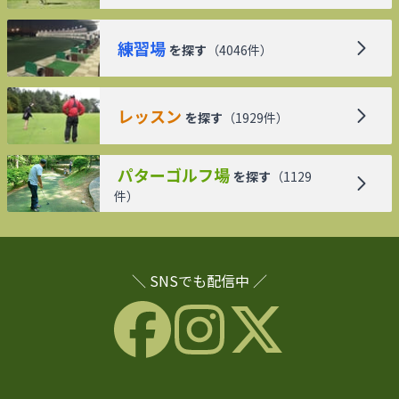
練習場
を探す
（
4046
件）
レッスン
を探す
（
1929
件）
パターゴルフ場
を探す
（
1129
件）
＼ SNSでも配信中 ／