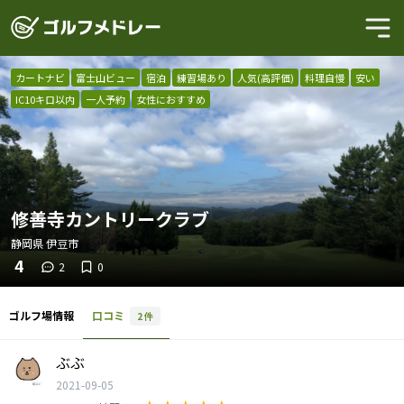
カートナビ
富士山ビュー
宿泊
練習場あり
人気(高評価)
料理自慢
安い
IC10キロ以内
一人予約
女性におすすめ
修善寺カントリークラブ
静岡県
伊豆市
4
2
0
ゴルフ場情報
口コミ
2
件
ぶぶ
2021-09-05