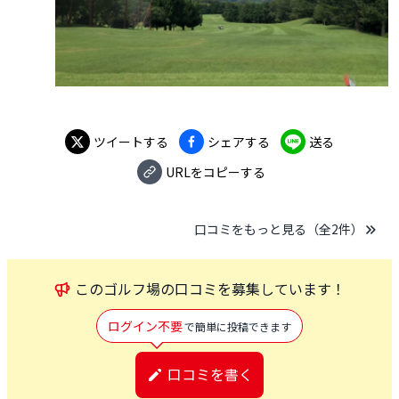
ツイートする
シェアする
送る
URLをコピーする
口コミをもっと見る（全
2
件）
この
ゴルフ場
の口コミを募集しています！
ログイン不要
で簡単に投稿できます
口コミを書く