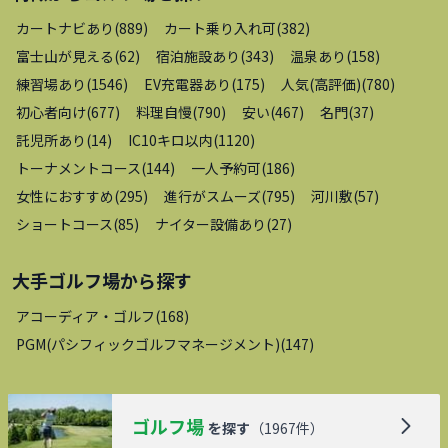
カートナビあり
(
889
)
カート乗り入れ可
(
382
)
富士山が見える
(
62
)
宿泊施設あり
(
343
)
温泉あり
(
158
)
練習場あり
(
1546
)
EV充電器あり
(
175
)
人気(高評価)
(
780
)
初心者向け
(
677
)
料理自慢
(
790
)
安い
(
467
)
名門
(
37
)
託児所あり
(
14
)
IC10キロ以内
(
1120
)
トーナメントコース
(
144
)
一人予約可
(
186
)
女性におすすめ
(
295
)
進行がスムーズ
(
795
)
河川敷
(
57
)
ショートコース
(
85
)
ナイター設備あり
(
27
)
大手ゴルフ場
から探す
アコーディア・ゴルフ
(
168
)
PGM(パシフィックゴルフマネージメント)
(
147
)
ゴルフ場
を探す
（
1967
件）