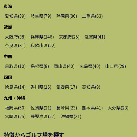
東海
愛知県
(
39
)
岐阜県
(
79
)
静岡県
(
86
)
三重県
(
63
)
近畿
大阪府
(
38
)
兵庫県
(
146
)
京都府
(
25
)
滋賀県
(
41
)
奈良県
(
31
)
和歌山県
(
22
)
中国
鳥取県
(
10
)
島根県
(
8
)
岡山県
(
40
)
広島県
(
40
)
山口県
(
29
)
四国
徳島県
(
14
)
香川県
(
16
)
愛媛県
(
17
)
高知県
(
9
)
九州・沖縄
福岡県
(
50
)
佐賀県
(
21
)
長崎県
(
23
)
熊本県
(
41
)
大分県
(
23
)
宮崎県
(
25
)
鹿児島県
(
27
)
沖縄県
(
21
)
特徴から
ゴルフ場
を探す