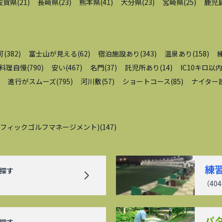
佐賀県
(
21
)
長崎県
(
23
)
熊本県
(
41
)
大分県
(
23
)
宮崎県
(
25
)
鹿児
可
(
382
)
富士山が見える
(
62
)
宿泊施設あり
(
343
)
温泉あり
(
158
)
料理自慢
(
790
)
安い
(
467
)
名門
(
37
)
託児所あり
(
14
)
IC10キロ以
進行がスムーズ
(
795
)
河川敷
(
57
)
ショートコース
(
85
)
ナイター
シフィックゴルフマネージメント)
(
147
)
練
探す
（
404
パ