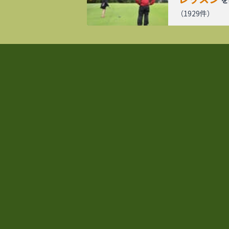
を
（
1929
件）