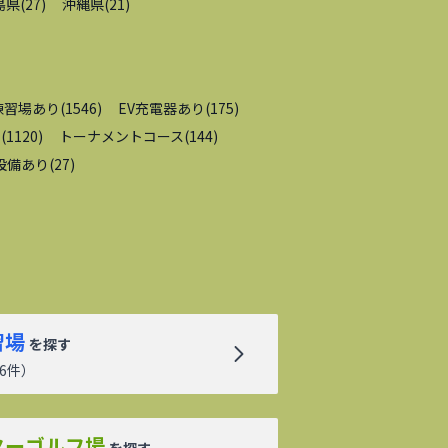
島県
(
27
)
沖縄県
(
21
)
練習場あり
(
1546
)
EV充電器あり
(
175
)
内
(
1120
)
トーナメントコース
(
144
)
設備あり
(
27
)
習場
を探す
6
件）
ターゴルフ場