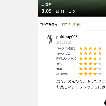
茨城県
3.09
11
0
ゴルフ場情報
口コミ
11
件
goldbug003
2021-11-20
コースの綺麗さ
コースの広さ
進行がスムーズ
接客
食事
総合評価
広々、のんびり、ゆったりは
り美しい。リフレッシュには