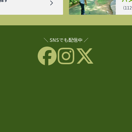
探す
（
112
＼ SNSでも配信中 ／