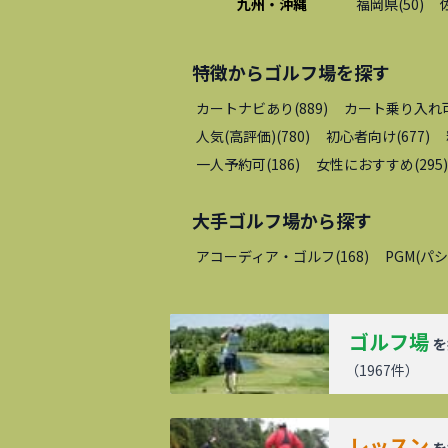
九州・沖縄
福岡県
(
50
)
特徴から
ゴルフ場
を探す
カートナビあり
(
889
)
カート乗り入れ
人気(高評価)
(
780
)
初心者向け
(
677
)
一人予約可
(
186
)
女性におすすめ
(
295
)
大手ゴルフ場
から探す
アコーディア・ゴルフ
(
168
)
PGM(パ
ゴルフ場
を
（
1967
件）
レッスン