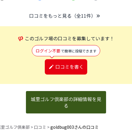
口コミをもっと見る（全
11
件）
この
ゴルフ場
の口コミを募集しています！
ログイン不要
で簡単に投稿できます
口コミを書く
城里ゴルフ倶楽部の詳細情報を見
る
城里ゴルフ倶楽部
>
口コミ
>
goldbug003さんの口コミ