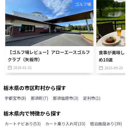
ゴルフ場
【ゴルフ場レビュー】アローエースゴルフ
食事が美味しい
クラブ（矢板市）
め10選
2026-01-21
2025-09-25
栃木県
の
市区町村から探す
宇都宮市
(
8
)
那須町
(
7
)
那須塩原市
(
3
)
足利市
(
1
)
栃木県
内で特徴から探す
カートナビあり
(
53
)
カート乗り入れ可
(
33
)
宿泊施設あり
(
39
)