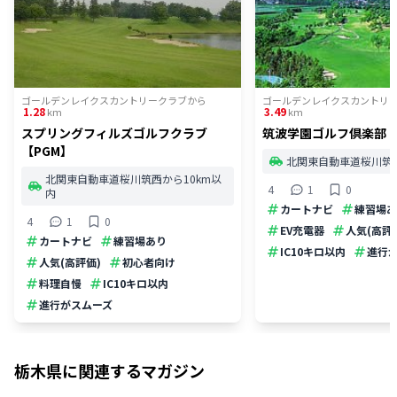
ゴールデンレイクスカントリークラブ
から
ゴールデンレイクスカントリ
1.28
3.49
km
km
スプリングフィルズゴルフクラブ
筑波学園ゴルフ倶楽部
【PGM】
北関東自動車道桜川筑西
北関東自動車道桜川筑西から10km以
4
1
0
内
カートナビ
練習場あ
4
1
0
EV充電器
人気(高評
カートナビ
練習場あり
IC10キロ以内
進行
人気(高評価)
初心者向け
料理自慢
IC10キロ以内
進行がスムーズ
栃木県
に関連するマガジン