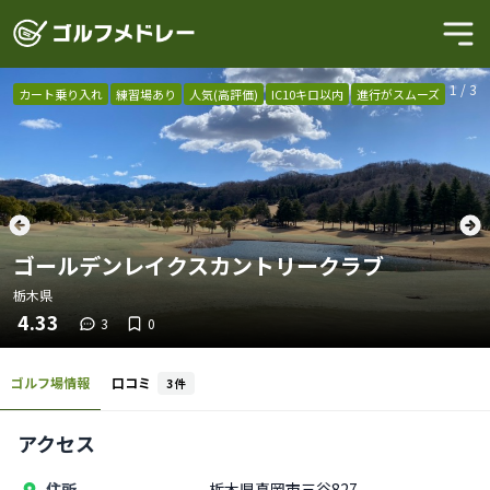
1
/
3
カート乗り入れ
練習場あり
人気(高評価)
IC10キロ以内
進行がスムーズ
ゴールデンレイクスカントリークラブ
栃木県
4.33
3
0
ゴルフ場情報
口コミ
3
件
アクセス
住所
栃木県真岡市三谷827