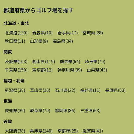
都道府県から
ゴルフ場
を探す
北海道・東北
北海道
(
130
)
青森県
(
10
)
岩手県
(
17
)
宮城県
(
28
)
秋田県
(
11
)
山形県
(
9
)
福島県
(
34
)
関東
茨城県
(
103
)
栃木県
(
119
)
群馬県
(
64
)
埼玉県
(
70
)
千葉県
(
150
)
東京都
(
12
)
神奈川県
(
39
)
山梨県
(
43
)
信越・北陸
新潟県
(
38
)
富山県
(
10
)
石川県
(
22
)
福井県
(
11
)
長野県
(
63
)
東海
愛知県
(
39
)
岐阜県
(
79
)
静岡県
(
86
)
三重県
(
63
)
近畿
大阪府
(
38
)
兵庫県
(
146
)
京都府
(
25
)
滋賀県
(
41
)