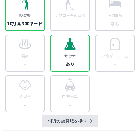
練習場
アプローチ練習場
宿泊施設
10打席 300ヤード
-
なし
温泉
サウナ
パウダールーム
-
あり
-
託児所
EV充電器
-
-
付近の練習場を探す