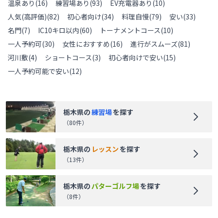
温泉あり
(
16
)
練習場あり
(
93
)
EV充電器あり
(
10
)
人気(高評価)
(
82
)
初心者向け
(
34
)
料理自慢
(
79
)
安い
(
33
)
名門
(
7
)
IC10キロ以内
(
60
)
トーナメントコース
(
10
)
一人予約可
(
30
)
女性におすすめ
(
16
)
進行がスムーズ
(
81
)
河川敷
(
4
)
ショートコース
(
3
)
初心者向けで安い
(
15
)
一人予約可能で安い
(
12
)
栃木県
の
練習場
を探す
（
80
件）
栃木県
の
レッスン
を探す
（
13
件）
栃木県
の
パターゴルフ場
を探す
（
8
件）