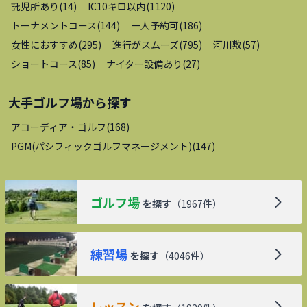
託児所あり
(
14
)
IC10キロ以内
(
1120
)
トーナメントコース
(
144
)
一人予約可
(
186
)
女性におすすめ
(
295
)
進行がスムーズ
(
795
)
河川敷
(
57
)
ショートコース
(
85
)
ナイター設備あり
(
27
)
大手ゴルフ場
から探す
アコーディア・ゴルフ
(
168
)
PGM(パシフィックゴルフマネージメント)
(
147
)
ゴルフ場
を探す
（
1967
件）
練習場
を探す
（
4046
件）
レッスン