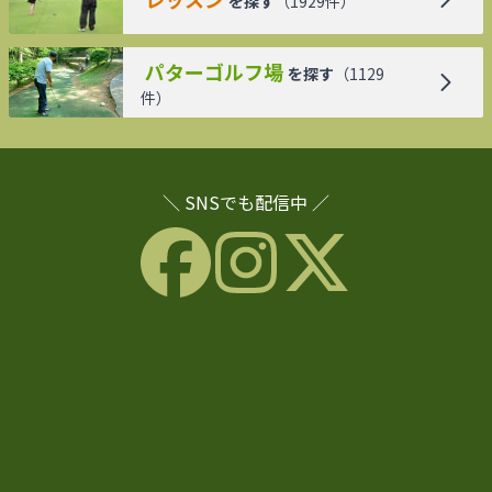
を探す
（
1929
件）
パターゴルフ場
を探す
（
1129
件）
＼ SNSでも配信中 ／