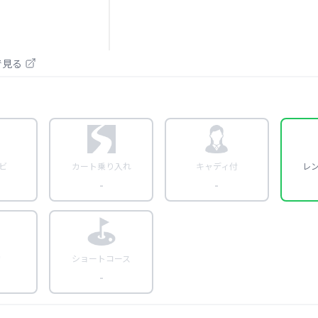
pで見る
ビ
カート乗り入れ
キャディ付
レ
-
-
約
ショートコース
-