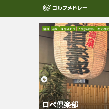
宿泊
温泉
練習場あり
人気(高評価)
初心者
ロペ倶楽部