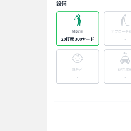
設備
練習場
アプローチ
20打席 300ヤード
-
託児所
EV充電
-
-