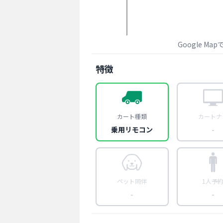
Google Ma
特徴
カート種類
カートナ
乗用リモコン
-
ペット同伴
1人予
-
-