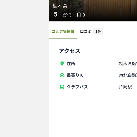
栃木県
5
3
0
ゴルフ場情報
口コミ
3
件
アクセス
住所
栃木県塩
最寄りIC
東北自動
クラブバス
片岡駅