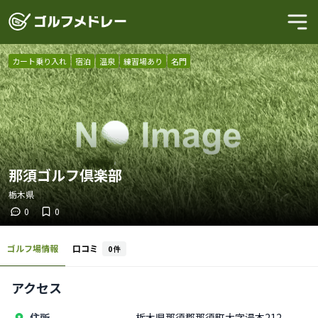
カート乗り入れ
宿泊
温泉
練習場あり
名門
那須ゴルフ倶楽部
栃木県
0
0
ゴルフ場情報
口コミ
0
件
アクセス
住所
栃木県那須郡那須町大字湯本212