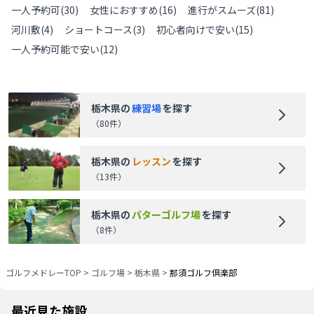
一人予約可
(
30
)
女性におすすめ
(
16
)
進行がスムーズ
(
81
)
河川敷
(
4
)
ショートコース
(
3
)
初心者向けで安い
(
15
)
一人予約可能で安い
(
12
)
栃木県
の
練習場
を探す
（
80
件）
栃木県
の
レッスン
を探す
（
13
件）
栃木県
の
パターゴルフ場
を探す
（
8
件）
ゴルフメドレーTOP
>
ゴルフ場
>
栃木県
>
那須ゴルフ倶楽部
最近見た施設