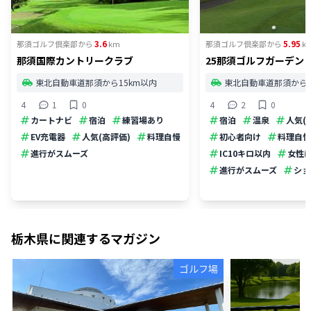
3.6
5.95
那須ゴルフ倶楽部
から
km
那須ゴルフ倶楽部
から
k
那須国際カントリークラブ
25那須ゴルフガーデン
東北自動車道那須から15km以内
東北自動車道那須から1
4
1
0
4
2
0
カートナビ
宿泊
練習場あり
宿泊
温泉
人気(
EV充電器
人気(高評価)
料理自慢
初心者向け
料理自慢
進行がスムーズ
IC10キロ以内
女性
進行がスムーズ
ショ
栃木県
に関連するマガジン
ゴルフ場