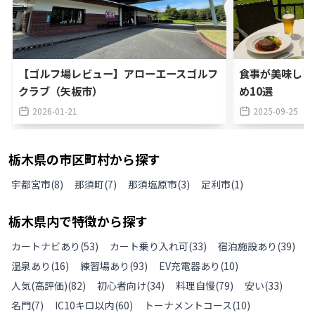
【ゴルフ場レビュー】アローエースゴルフ
食事が美味しい
クラブ（矢板市）
め10選
2026-01-21
2025-09-25
栃木県
の
市区町村から探す
宇都宮市
(
8
)
那須町
(
7
)
那須塩原市
(
3
)
足利市
(
1
)
栃木県
内で特徴から探す
カートナビあり
(
53
)
カート乗り入れ可
(
33
)
宿泊施設あり
(
39
)
温泉あり
(
16
)
練習場あり
(
93
)
EV充電器あり
(
10
)
人気(高評価)
(
82
)
初心者向け
(
34
)
料理自慢
(
79
)
安い
(
33
)
名門
(
7
)
IC10キロ以内
(
60
)
トーナメントコース
(
10
)