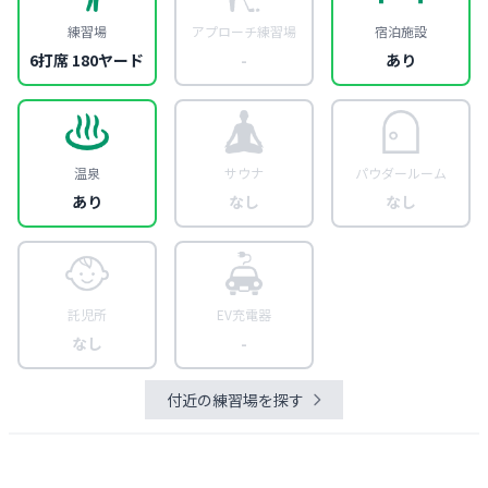
練習場
アプローチ練習場
宿泊施設
6打席 180ヤード
-
あり
温泉
サウナ
パウダールーム
あり
なし
なし
託児所
EV充電器
なし
-
付近の練習場を探す