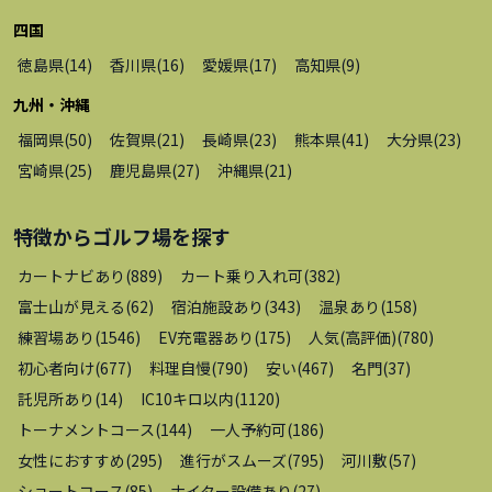
四国
徳島県
(
14
)
香川県
(
16
)
愛媛県
(
17
)
高知県
(
9
)
九州・沖縄
福岡県
(
50
)
佐賀県
(
21
)
長崎県
(
23
)
熊本県
(
41
)
大分県
(
23
)
宮崎県
(
25
)
鹿児島県
(
27
)
沖縄県
(
21
)
特徴から
ゴルフ場
を探す
カートナビあり
(
889
)
カート乗り入れ可
(
382
)
富士山が見える
(
62
)
宿泊施設あり
(
343
)
温泉あり
(
158
)
練習場あり
(
1546
)
EV充電器あり
(
175
)
人気(高評価)
(
780
)
初心者向け
(
677
)
料理自慢
(
790
)
安い
(
467
)
名門
(
37
)
託児所あり
(
14
)
IC10キロ以内
(
1120
)
トーナメントコース
(
144
)
一人予約可
(
186
)
女性におすすめ
(
295
)
進行がスムーズ
(
795
)
河川敷
(
57
)
ショートコース
(
85
)
ナイター設備あり
(
27
)