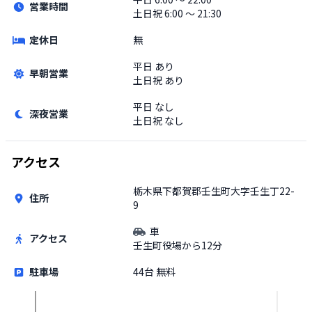
営業時間
土日祝
6:00 〜 21:30
定休日
無
平日
あり
早朝営業
土日祝
あり
平日
なし
深夜営業
土日祝
なし
アクセス
栃木県下都賀郡壬生町大字壬生丁22-
住所
9
車
アクセス
壬生町役場から12分
駐車場
44台 無料