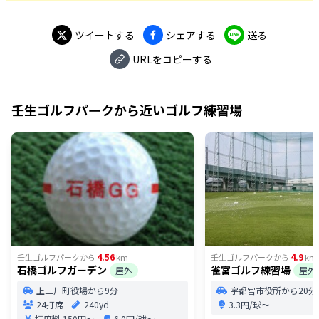
ツイートする
シェアする
送る
URLをコピーする
壬生ゴルフパーク
から近いゴルフ練習場
4.56
4.9
壬生ゴルフパーク
から
km
壬生ゴルフパーク
から
km
石橋ゴルフガーデン
雀宮ゴルフ練習場
屋外
屋外
上三川町役場から9分
宇都宮市役所から20分
24打席
240yd
3.3円/球〜
打席料
150円〜
6.0円/球〜