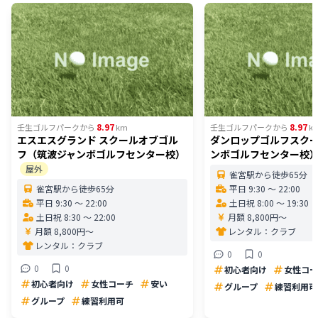
8.97
8.97
壬生ゴルフパーク
から
km
壬生ゴルフパーク
から
k
エスエスグランド スクールオブゴル
ダンロップゴルフスク
フ（筑波ジャンボゴルフセンター校）
ンボゴルフセンター校
屋外
雀宮駅から徒歩65分
雀宮駅から徒歩65分
平日 9:30 〜 22:00
平日 9:30 〜 22:00
土日祝 8:00 〜 19:30
土日祝 8:30 〜 22:00
月額 8,800円〜
月額 8,800円〜
レンタル：
クラブ
レンタル：
クラブ
0
0
0
0
初心者向け
女性コー
初心者向け
女性コーチ
安い
グループ
練習利用可
グループ
練習利用可