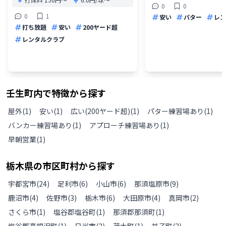
0
0
0
1
安い
パター
レン
打ち放題
安い
200ヤード超
レンタルクラブ
壬生町
内で特徴から探す
屋外
(
1
)
安い
(
1
)
広い(200ヤード超)
(
1
)
パター練習場あり
(
1
)
バンカー練習場あり
(
1
)
アプローチ練習場あり
(
1
)
早朝営業
(
1
)
栃木県
の
市区町村から探す
宇都宮市
(
24
)
足利市
(
6
)
小山市
(
6
)
那須塩原市
(
9
)
鹿沼市
(
4
)
佐野市
(
3
)
栃木市
(
6
)
大田原市
(
4
)
真岡市
(
2
)
さくら市
(
1
)
塩谷郡塩谷町
(
1
)
那須郡那須町
(
1
)