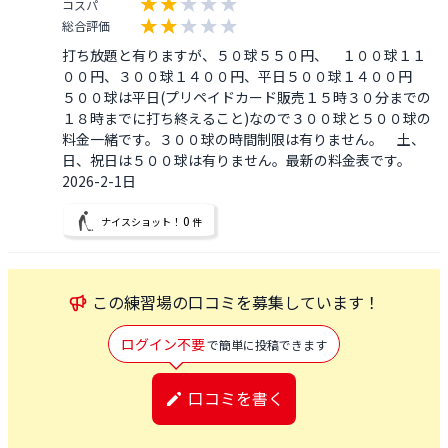
コスパ
総合評価
打ち放題と有りますが、５０球５５０円、　１００球１１
００円、３００球１４００円、平日５００球１４００円

５００球は平日(プリペイドカード販売１５時３０分までの
１８時までに打ち終えること)なので３００球と５００球の
料金一緒です。３００球の時間制限は有りません。　土、
日、祝日は５００球は有りません。最新の料金表です。
2026-2-1日
0
ナイスショット！
件
この
練習場
の口コミを募集しています！
ログイン不要
で簡単に投稿できます
口コミを書く