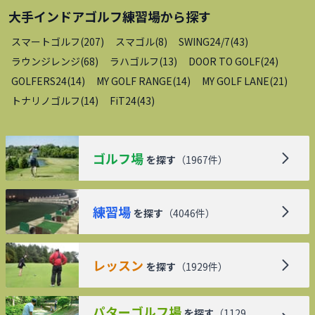
大手インドアゴルフ練習場
から探す
スマートゴルフ
(
207
)
スマゴル
(
8
)
SWING24/7
(
43
)
ラウンジレンジ
(
68
)
ラハゴルフ
(
13
)
DOOR TO GOLF
(
24
)
GOLFERS24
(
14
)
MY GOLF RANGE
(
14
)
MY GOLF LANE
(
21
)
トナリノゴルフ
(
14
)
FiT24
(
43
)
ゴルフ場
を探す
（
1967
件）
練習場
を探す
（
4046
件）
レッスン
を探す
（
1929
件）
パターゴルフ場
を探す
（
1129