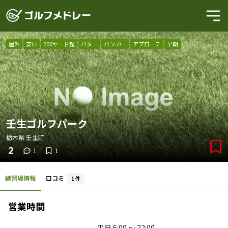
屋外
安い
200ヤード超
パター
バンカー
アプローチ
早朝
壬生ゴルフパーク
栃木県
壬生町
2
1
1
練習場情報
口コミ
1
件
営業時間
平日
6:00 〜 22:00