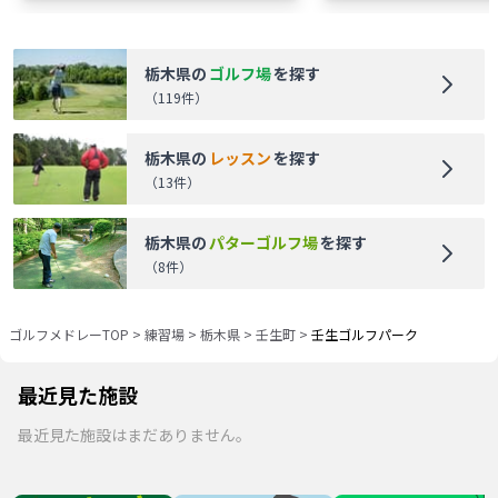
栃木県
の
ゴルフ場
を探す
（
119
件）
栃木県
の
レッスン
を探す
（
13
件）
栃木県
の
パターゴルフ場
を探す
（
8
件）
ゴルフメドレーTOP
>
練習場
>
栃木県
>
壬生町
>
壬生ゴルフパーク
最近見た施設
最近見た施設はまだありません。