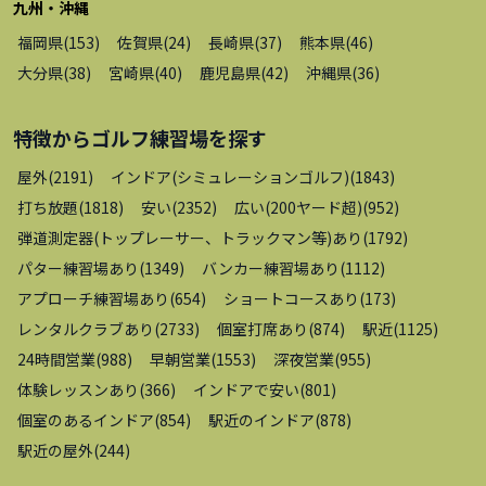
九州・沖縄
福岡県
(
153
)
佐賀県
(
24
)
長崎県
(
37
)
熊本県
(
46
)
大分県
(
38
)
宮崎県
(
40
)
鹿児島県
(
42
)
沖縄県
(
36
)
特徴から
ゴルフ練習場
を探す
屋外
(
2191
)
インドア(シミュレーションゴルフ)
(
1843
)
打ち放題
(
1818
)
安い
(
2352
)
広い(200ヤード超)
(
952
)
弾道測定器(トップレーサー、トラックマン等)あり
(
1792
)
パター練習場あり
(
1349
)
バンカー練習場あり
(
1112
)
アプローチ練習場あり
(
654
)
ショートコースあり
(
173
)
レンタルクラブあり
(
2733
)
個室打席あり
(
874
)
駅近
(
1125
)
24時間営業
(
988
)
早朝営業
(
1553
)
深夜営業
(
955
)
体験レッスンあり
(
366
)
インドアで安い
(
801
)
個室のあるインドア
(
854
)
駅近のインドア
(
878
)
駅近の屋外
(
244
)