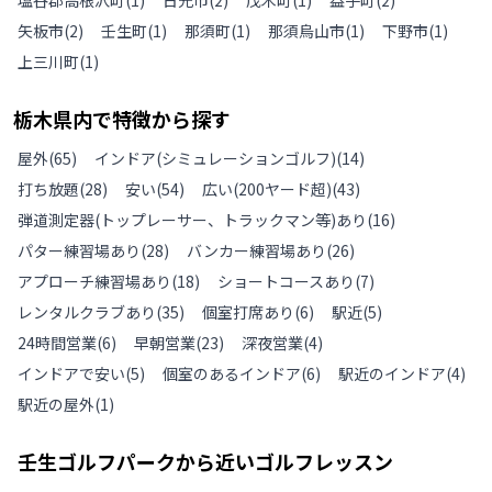
塩谷郡高根沢町
(
1
)
日光市
(
2
)
茂木町
(
1
)
益子町
(
2
)
矢板市
(
2
)
壬生町
(
1
)
那須町
(
1
)
那須烏山市
(
1
)
下野市
(
1
)
上三川町
(
1
)
栃木県
内で特徴から探す
屋外
(
65
)
インドア(シミュレーションゴルフ)
(
14
)
打ち放題
(
28
)
安い
(
54
)
広い(200ヤード超)
(
43
)
弾道測定器(トップレーサー、トラックマン等)あり
(
16
)
パター練習場あり
(
28
)
バンカー練習場あり
(
26
)
アプローチ練習場あり
(
18
)
ショートコースあり
(
7
)
レンタルクラブあり
(
35
)
個室打席あり
(
6
)
駅近
(
5
)
24時間営業
(
6
)
早朝営業
(
23
)
深夜営業
(
4
)
インドアで安い
(
5
)
個室のあるインドア
(
6
)
駅近のインドア
(
4
)
駅近の屋外
(
1
)
壬生ゴルフパーク
から近いゴルフレッスン