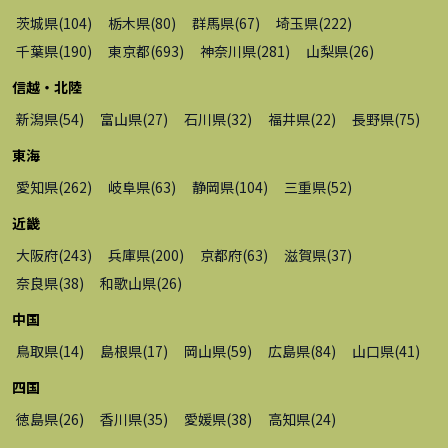
茨城県
(
104
)
栃木県
(
80
)
群馬県
(
67
)
埼玉県
(
222
)
千葉県
(
190
)
東京都
(
693
)
神奈川県
(
281
)
山梨県
(
26
)
信越・北陸
新潟県
(
54
)
富山県
(
27
)
石川県
(
32
)
福井県
(
22
)
長野県
(
75
)
東海
愛知県
(
262
)
岐阜県
(
63
)
静岡県
(
104
)
三重県
(
52
)
近畿
大阪府
(
243
)
兵庫県
(
200
)
京都府
(
63
)
滋賀県
(
37
)
奈良県
(
38
)
和歌山県
(
26
)
中国
鳥取県
(
14
)
島根県
(
17
)
岡山県
(
59
)
広島県
(
84
)
山口県
(
41
)
四国
徳島県
(
26
)
香川県
(
35
)
愛媛県
(
38
)
高知県
(
24
)