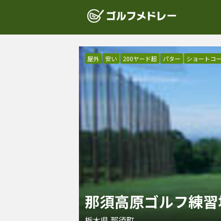
屋外
安い
200ヤード超
パター
ショートコ
那須高原ゴルフ練習
栃木県
那須町