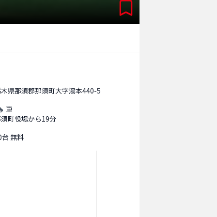
栃木県那須郡那須町大字湯本440-5
車
那須町役場から19分
0台 無料