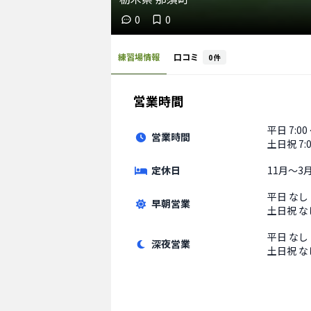
0
0
練習場情報
口コミ
0
件
営業時間
平日
7:00
営業時間
土日祝
7:
定休日
11月〜3
平日
なし
早朝営業
土日祝
な
平日
なし
深夜営業
土日祝
な