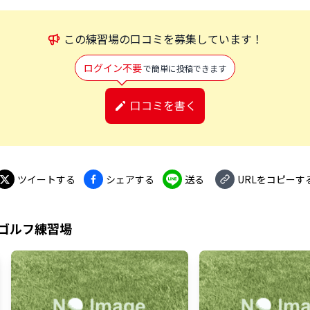
この
練習場
の口コミを募集しています！
ログイン不要
で簡単に投稿できます
口コミを書く
ツイートする
シェアする
送る
URLをコピーす
ゴルフ練習場