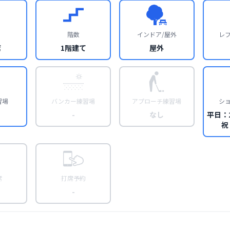
階数
インドア/屋外
レ
席
1階建て
屋外
習場
バンカー練習場
アプローチ練習場
シ
-
なし
平日：
祝
席
打席予約
-