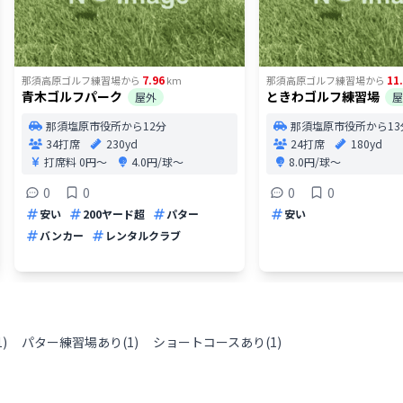
7.96
11
那須高原ゴルフ練習場
から
km
那須高原ゴルフ練習場
から
青木ゴルフパーク
ときわゴルフ練習場
屋外
屋
那須塩原市役所から12分
那須塩原市役所から13
34打席
230yd
24打席
180yd
打席料
0円〜
4.0円/球〜
8.0円/球〜
0
0
0
0
安い
200ヤード超
パター
安い
バンカー
レンタルクラブ
1
)
パター練習場あり
(
1
)
ショートコースあり
(
1
)