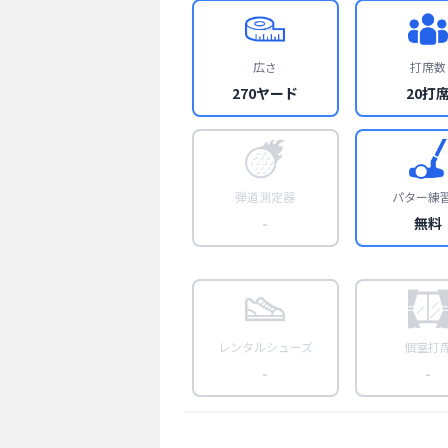
広さ
打席数
270ヤード
20打
弾道測定器
パター練
-
無料
レンタルシューズ
個室打
-
-