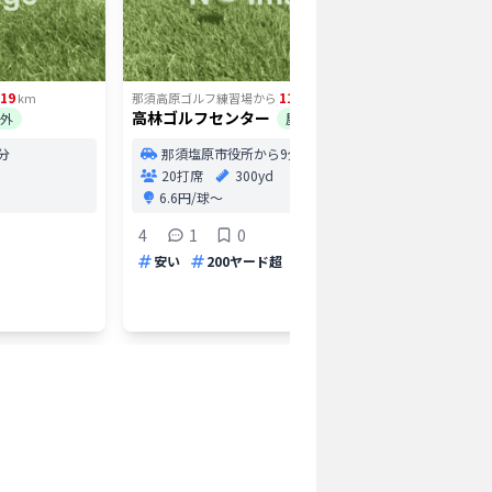
.19
11.65
km
那須高原ゴルフ練習場
から
km
那須高原ゴ
高林ゴルフセンター
さくら台
外
屋外
分
那須塩原市役所から9分
那須
20打席
300yd
23打
6.6円/球〜
打席
4
1
0
0
安い
200ヤード超
早朝
安い