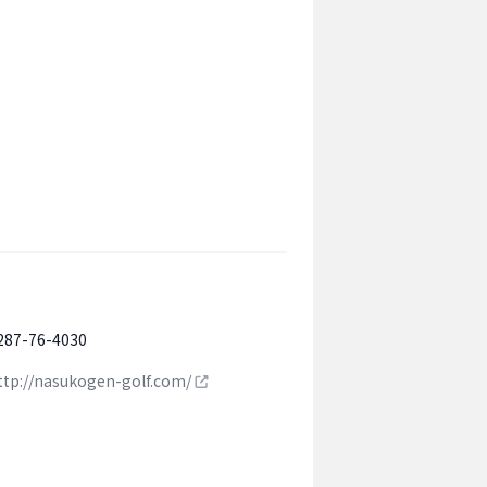
287-76-4030
ttp://nasukogen-golf.com/