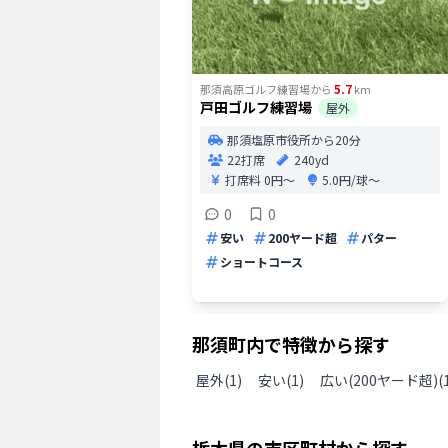
5.7
那須高原ゴルフ練習場
から
km
戸田ゴルフ練習場
屋外
那須塩原市役所から20分
22打席
240yd
打席料
0円〜
5.0円/球〜
0
0
安い
200ヤード超
パター
ショートコース
那須町
内で特徴から探す
屋外
(
1
)
安い
(
1
)
広い(200ヤード超)
(