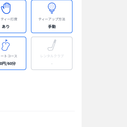
フティー打席
ティーアップ方法
あり
手動
ョートコース
レンタルクラブ
00円/60分
-