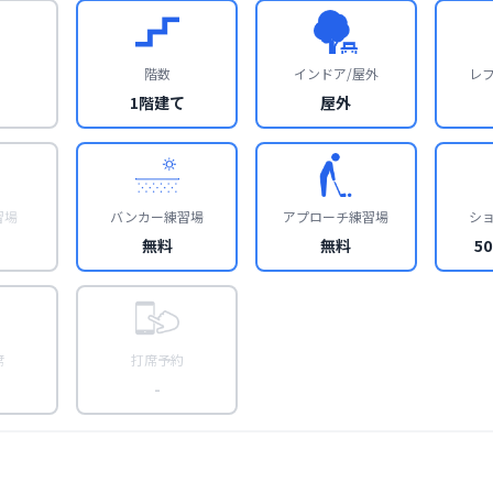
階数
インドア/屋外
レ
1階建て
屋外
習場
バンカー練習場
アプローチ練習場
シ
無料
無料
5
席
打席予約
-