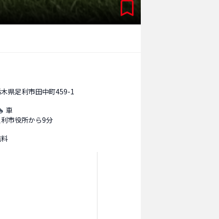
木県足利市田中町459-1
車
足利市役所から9分
無料