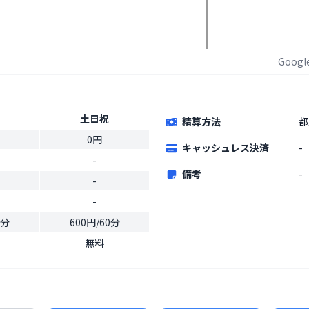
Goog
土日祝
精算方法
都
0円
キャッシュレス決済
-
-
備考
-
-
-
0分
600円/60分
無料