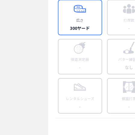
広さ
打席数
300ヤード
-
弾道測定器
パター練
-
なし
レンタルシューズ
個室打
-
-