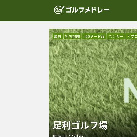
屋外
打ち放題
200ヤード超
バンカー
アプ
足利ゴルフ場
栃木県
足利市