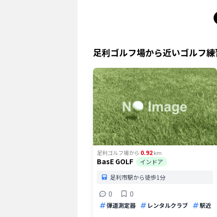
足利ゴルフ場
から近いゴルフ練
0.92
足利ゴルフ場
から
km
BasE GOLF
インドア
足利市駅から徒歩1分
0
0
弾道測定器
レンタルクラブ
駅近