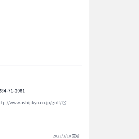
284-71-2081
ttp://www.ashijikyo.co.jp/golf/
2023/3/10
更新