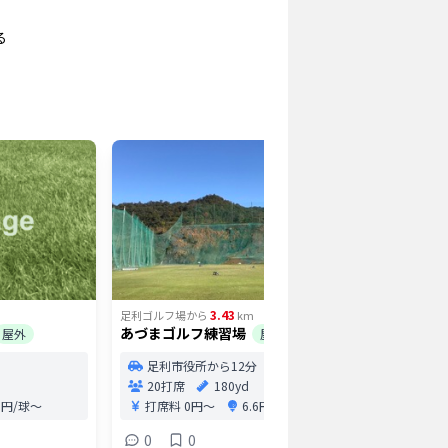
る
3.43
足利ゴルフ場
から
km
足利ゴルフ
あづまゴルフ練習場
鹿島園 
屋外
屋外
足利市役所から12分
足利
20打席
180yd
54打
.0円/球〜
打席料
0円〜
6.6円/球〜
打席
0
0
0