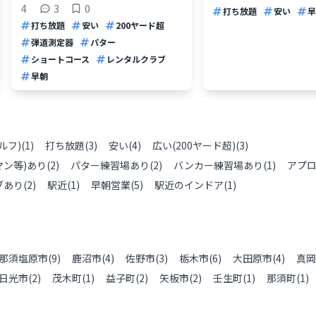
4
3
0
打ち放題
安い
早
打ち放題
安い
200ヤード超
弾道測定器
パター
ショートコース
レンタルクラブ
早朝
ルフ)
(
1
)
打ち放題
(
3
)
安い
(
4
)
広い(200ヤード超)
(
3
)
ン等)あり
(
2
)
パター練習場あり
(
2
)
バンカー練習場あり
(
1
)
アプ
ブあり
(
2
)
駅近
(
1
)
早朝営業
(
5
)
駅近のインドア
(
1
)
那須塩原市
(
9
)
鹿沼市
(
4
)
佐野市
(
3
)
栃木市
(
6
)
大田原市
(
4
)
真岡
日光市
(
2
)
茂木町
(
1
)
益子町
(
2
)
矢板市
(
2
)
壬生町
(
1
)
那須町
(
1
)