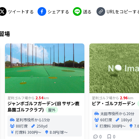
ツイートする
シェアする
送る
URLをコピーす
習場
2.54
2.96
足利ゴルフ場
から
km
足利ゴルフ場
から
km
ジャンボゴルフガーデン(旧 サザン鹿
ピア・ゴルフガーデン
島園ゴルフクラブ)
屋外
太田市役所から20分
足利市役所から15分
60打席
180yd
88打席
250yd
打席料
300円〜
7
打席料
300円〜
8.0円/球〜
0
0