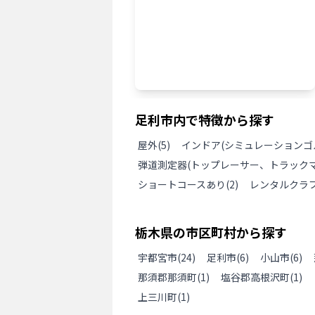
足利市
内で特徴から探す
屋外
(
5
)
インドア(シミュレーションゴ
弾道測定器(トップレーサー、トラックマ
ショートコースあり
(
2
)
レンタルクラ
栃木県
の
市区町村から探す
宇都宮市
(
24
)
足利市
(
6
)
小山市
(
6
)
那須郡那須町
(
1
)
塩谷郡高根沢町
(
1
)
上三川町
(
1
)