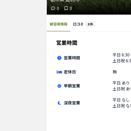
0
0
練習場情報
口コミ
0
件
営業時間
平日
6:30
営業時間
土日祝
6:
定休日
無
平日
あり
早朝営業
土日祝
あ
平日
なし
深夜営業
土日祝
な