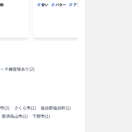
朝
安い
パター
アプローチ
早朝
安い
ローチ練習場あり
(
2
)
市
(
2
)
さくら市
(
1
)
塩谷郡塩谷町
(
1
)
那須烏山市
(
1
)
下野市
(
1
)