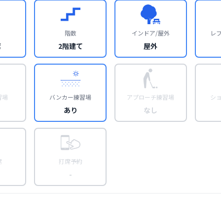
階数
インドア/屋外
レ
席
2階建て
屋外
習場
バンカー練習場
アプローチ練習場
シ
あり
なし
席
打席予約
-