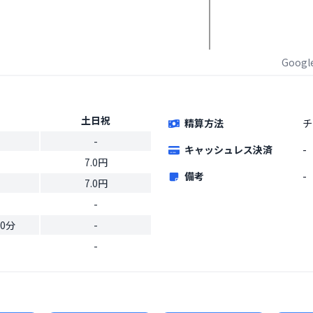
Goog
土日祝
精算方法
チ
-
キャッシュレス決済
-
7.0円
備考
-
7.0円
-
20分
-
-