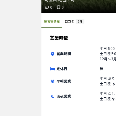
0
0
練習場情報
口コミ
0
件
営業時間
平日
6:00
営業時間
土日祝
5:
12月〜3月土
定休日
無
平日
あり
早朝営業
土日祝
あ
平日
なし
深夜営業
土日祝
な