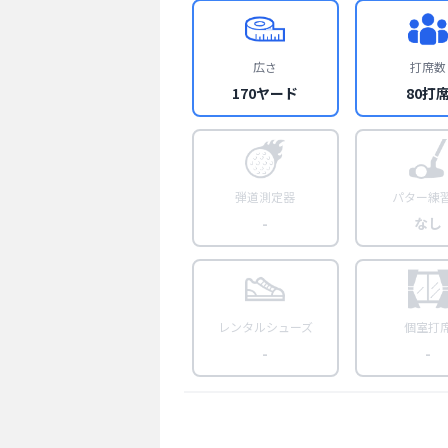
広さ
打席数
170ヤード
80打
弾道測定器
パター練
-
なし
レンタルシューズ
個室打
-
-