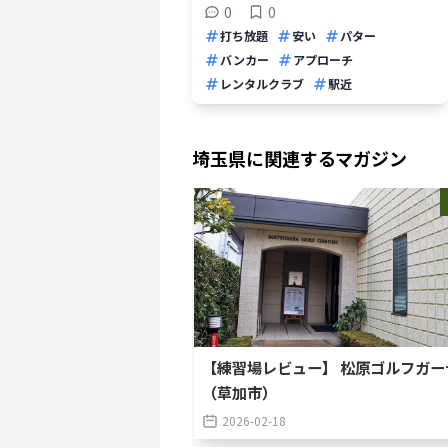
0
0
打ち放題
安い
パター
バンカー
アプローチ
レンタルクラブ
駅近
埼玉県
に関連するマガジン
【練習場レビュー】 松原ゴルフガー
（草加市）
2026-02-18