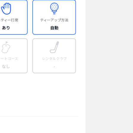
フティー打席
ティーアップ方法
あり
自動
ョートコース
レンタルクラブ
なし
-