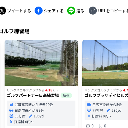
ツイートする
シェアする
送る
URLをコピーす
ゴルフ練習場
4.38
4.7
リンクスゴルフクラブ
から
km
リンクスゴルフクラブ
から
ゴルフパートナー日高練習場
ゴルフプラザデイヒル
屋外
武蔵高萩駅から徒歩20分
日高市役所から5分
日高市役所から8分
77打席
230yd
60打席
180yd
打席料
0円〜
打席料
0円〜
0
0