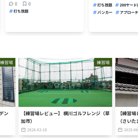
0
0
打ち放題
200ヤード
打ち放題
バンカー
アプロー
練習場
練習場
デン
【練習場レビュー】 横川ゴルフレンジ（草
【練習場
加市）
（さいた
2026-02-18
2025-06