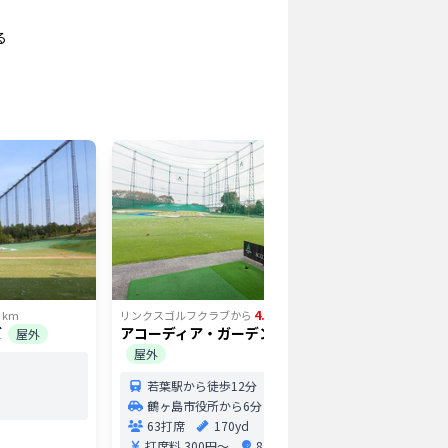
る
4.77
km
リンクスゴルフクラブ
から
km
リンクスゴ
ズ
アコーディア・ガーデン鶴ヶ島
ゴルフプ
屋外
屋外
鳩山
若葉駅から徒歩12分
62打
鶴ヶ島市役所から6分
打席
63打席
170yd
0
打席料
300円〜
8.0円/球〜