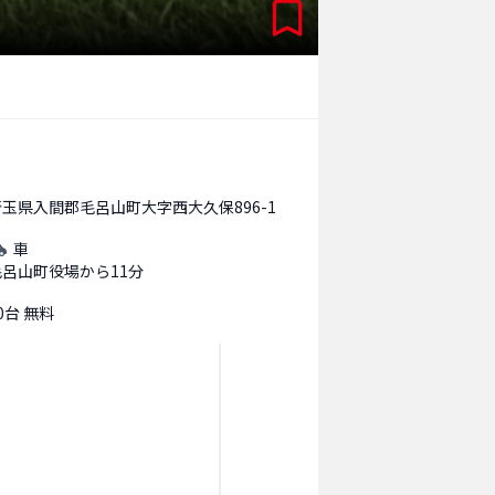
埼玉県入間郡毛呂山町大字西大久保896-1
車
毛呂山町役場から11分
0台 無料