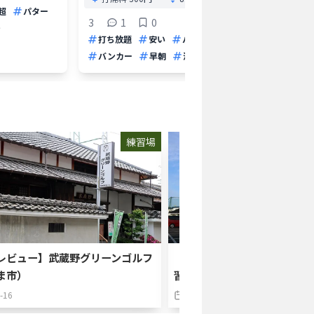
超
パター
安い
3
1
0
チ
打ち放題
安い
パター
バンカー
早朝
深夜
練習場
レビュー】武蔵野グリーンゴルフ
【練習場レビュー】リバーサ
ま市）
習場（熊谷市）
-16
2024-10-17