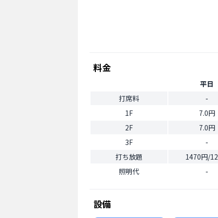
料金
平日
打席料
-
1F
7.0円
2F
7.0円
3F
-
打ち放題
1470円/1
照明代
-
設備