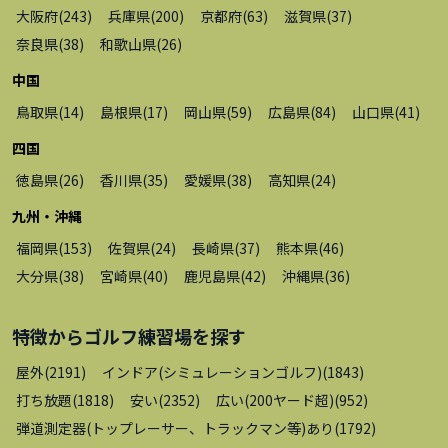
大阪府
(
243
)
兵庫県
(
200
)
京都府
(
63
)
滋賀県
(
37
)
奈良県
(
38
)
和歌山県
(
26
)
中国
鳥取県
(
14
)
島根県
(
17
)
岡山県
(
59
)
広島県
(
84
)
山口県
(
41
)
四国
徳島県
(
26
)
香川県
(
35
)
愛媛県
(
38
)
高知県
(
24
)
九州・沖縄
福岡県
(
153
)
佐賀県
(
24
)
長崎県
(
37
)
熊本県
(
46
)
大分県
(
38
)
宮崎県
(
40
)
鹿児島県
(
42
)
沖縄県
(
36
)
特徴から
ゴルフ練習場
を探す
屋外
(
2191
)
インドア(シミュレーションゴルフ)
(
1843
)
打ち放題
(
1818
)
安い
(
2352
)
広い(200ヤード超)
(
952
)
弾道測定器(トップレーサー、トラックマン等)あり
(
1792
)