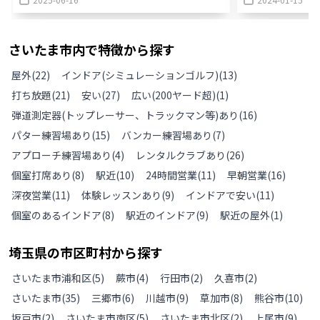
さいたま市
内で特徴から探す
屋外
(
22
)
インドア(シミュレーションゴルフ)
(
13
)
打ち放題
(
21
)
安い
(
27
)
広い(200ヤード超)
(
1
)
弾道測定器(トップレーサー、トラックマン等)あり
(
16
)
パター練習場あり
(
15
)
バンカー練習場あり
(
7
)
アプローチ練習場あり
(
4
)
レンタルクラブあり
(
26
)
個室打席あり
(
8
)
駅近
(
10
)
24時間営業
(
11
)
早朝営業
(
16
)
深夜営業
(
11
)
体験レッスンあり
(
9
)
インドアで安い
(
11
)
個室のあるインドア
(
8
)
駅近のインドア
(
9
)
駅近の屋外
(
1
)
埼玉県
の
市区町村から探す
さいたま市浦和区
(
5
)
蕨市
(
4
)
行田市
(
2
)
久喜市
(
2
)
さいたま市
(
35
)
三郷市
(
6
)
川越市
(
9
)
草加市
(
8
)
熊谷市
(
10
)
坂戸市
(
2
)
さいたま市南区
(
5
)
さいたま市北区
(
2
)
上尾市
(
9
)