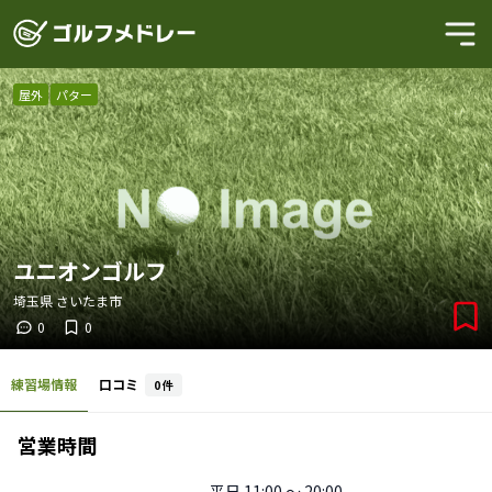
屋外
パター
ユニオンゴルフ
埼玉県
さいたま市
0
0
練習場情報
口コミ
0
件
営業時間
平日
11:00 〜 20:00