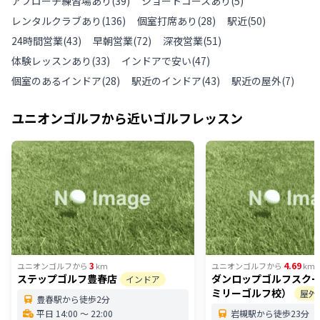
アプローチ練習場あり
(
39
)
ショートコースあり
(
5
)
レンタルクラブあり
(
136
)
個室打席あり
(
28
)
駅近
(
50
)
24時間営業
(
43
)
早朝営業
(
72
)
深夜営業
(
51
)
体験レッスンあり
(
33
)
インドアで安い
(
47
)
個室のあるインドア
(
28
)
駅近のインドア
(
43
)
駅近の屋外
(
7
)
ユニオンゴルフ
から近いゴルフレッスン
3
4.69
ユニオンゴルフ
から
km
ユニオンゴルフ
から
km
ステップゴルフ豊春店
ダンロップゴルフスク
インドア
ミリーゴルフ校）
屋外
豊春駅から徒歩2分
平日 14:00 〜 22:00
岩槻駅から徒歩23分