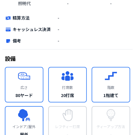
照明代
-
-
精算方法
-
キャッシュレス決済
-
備考
-
設備
広さ
打席数
階数
80ヤード
20打席
1階建て
インドア/屋外
レフティー打席
ティーアップ方法
屋外
-
-