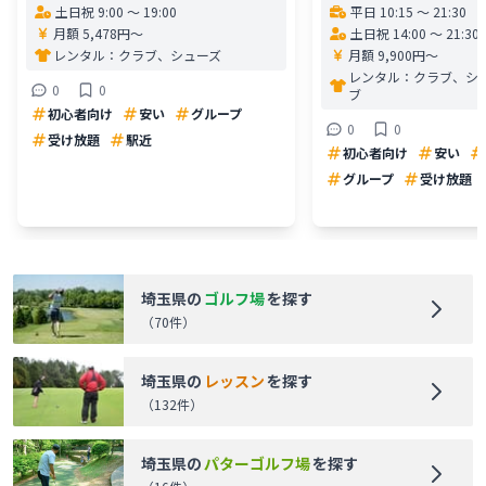
土日祝 9:00 〜 19:00
平日 10:15 〜 21:30
月額 5,478円〜
土日祝 14:00 〜 21:30
レンタル：
クラブ、シューズ
月額 9,900円〜
レンタル：
クラブ、シ
0
0
ブ
初心者向け
安い
グループ
0
0
受け放題
駅近
初心者向け
安い
グループ
受け放題
埼玉県
の
ゴルフ場
を探す
（
70
件）
埼玉県
の
レッスン
を探す
（
132
件）
埼玉県
の
パターゴルフ場
を探す