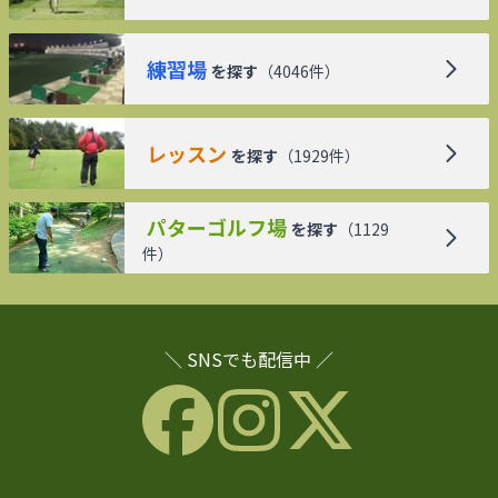
練習場
を探す
（
4046
件）
レッスン
を探す
（
1929
件）
パターゴルフ場
を探す
（
1129
件）
＼ SNSでも配信中 ／