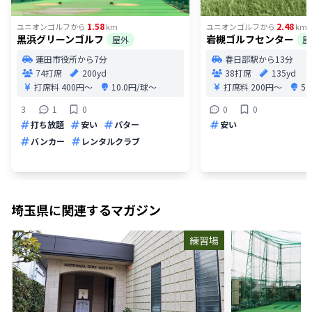
1.58
2.48
ユニオンゴルフ
から
km
ユニオンゴルフ
から
km
黒浜グリーンゴルフ
岩槻ゴルフセンター
屋外
屋
蓮田市役所から7分
春日部駅から13分
74打席
200yd
38打席
135yd
打席料
400円〜
10.0円/球〜
打席料
200円〜
5
3
1
0
0
0
打ち放題
安い
パター
安い
バンカー
レンタルクラブ
埼玉県
に関連するマガジン
練習場