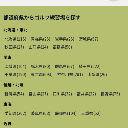
都道府県から
ゴルフ練習場
を探す
北海道・東北
北海道
(
115
)
青森県
(
25
)
岩手県
(
25
)
宮城県
(
57
)
秋田県
(
27
)
山形県
(
24
)
福島県
(
58
)
関東
茨城県
(
104
)
栃木県
(
80
)
群馬県
(
67
)
埼玉県
(
222
)
千葉県
(
190
)
東京都
(
693
)
神奈川県
(
281
)
山梨県
(
26
)
信越・北陸
新潟県
(
54
)
富山県
(
27
)
石川県
(
32
)
福井県
(
22
)
長野県
(
75
)
東海
愛知県
(
262
)
岐阜県
(
63
)
静岡県
(
104
)
三重県
(
52
)
近畿