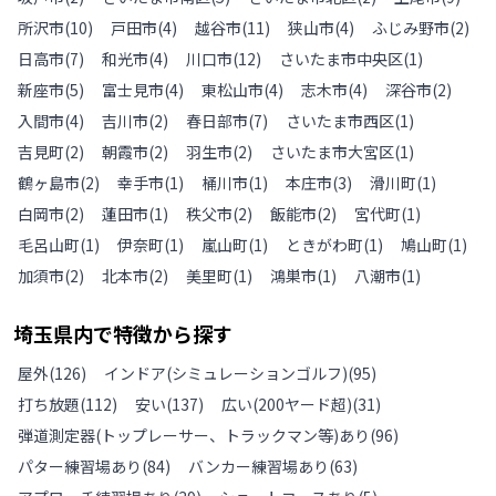
所沢市
(
10
)
戸田市
(
4
)
越谷市
(
11
)
狭山市
(
4
)
ふじみ野市
(
2
)
日高市
(
7
)
和光市
(
4
)
川口市
(
12
)
さいたま市中央区
(
1
)
新座市
(
5
)
富士見市
(
4
)
東松山市
(
4
)
志木市
(
4
)
深谷市
(
2
)
入間市
(
4
)
吉川市
(
2
)
春日部市
(
7
)
さいたま市西区
(
1
)
吉見町
(
2
)
朝霞市
(
2
)
羽生市
(
2
)
さいたま市大宮区
(
1
)
鶴ヶ島市
(
2
)
幸手市
(
1
)
桶川市
(
1
)
本庄市
(
3
)
滑川町
(
1
)
白岡市
(
2
)
蓮田市
(
1
)
秩父市
(
2
)
飯能市
(
2
)
宮代町
(
1
)
毛呂山町
(
1
)
伊奈町
(
1
)
嵐山町
(
1
)
ときがわ町
(
1
)
鳩山町
(
1
)
加須市
(
2
)
北本市
(
2
)
美里町
(
1
)
鴻巣市
(
1
)
八潮市
(
1
)
埼玉県
内で特徴から探す
屋外
(
126
)
インドア(シミュレーションゴルフ)
(
95
)
打ち放題
(
112
)
安い
(
137
)
広い(200ヤード超)
(
31
)
弾道測定器(トップレーサー、トラックマン等)あり
(
96
)
パター練習場あり
(
84
)
バンカー練習場あり
(
63
)