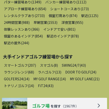
パター練習場あり
(
1349
)
バンカー練習場あり
(
1112
)
アプローチ練習場あり
(
654
)
ショートコースあり
(
173
)
レンタルクラブあり
(
2733
)
個室打席あり
(
874
)
駅近
(
1125
)
24時間営業
(
988
)
早朝営業
(
1553
)
深夜営業
(
955
)
体験レッスンあり
(
366
)
インドアで安い
(
801
)
個室のあるインドア
(
854
)
駅近のインドア
(
878
)
駅近の屋外
(
244
)
大手インドアゴルフ練習場
から探す
スマートゴルフ
(
207
)
スマゴル
(
8
)
SWING24/7
(
43
)
ラウンジレンジ
(
68
)
ラハゴルフ
(
13
)
DOOR TO GOLF
(
24
)
GOLFERS24
(
14
)
MY GOLF RANGE
(
14
)
MY GOLF LANE
(
21
)
トナリノゴルフ
(
14
)
FiT24
(
43
)
ゴルフ場
を探す
（
1967
件）