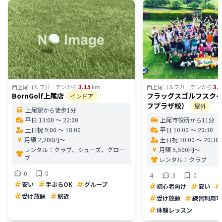
3.15
3.3
西上尾ゴルフガーデン
から
km
西上尾ゴルフガーデン
から
BornGolf上尾店
フラッグスゴルフスク
インドア
フプラザ校）
屋外
上尾駅から徒歩1分
平日 13:00 〜 22:00
上尾市役所から11分
土日祝 9:00 〜 18:00
平日 10:00 〜 20:30
月額 2,200円〜
土日祝 10:00 〜 20:30
レンタル：
クラブ、シューズ、グロー
月額 5,500円〜
ブ
レンタル：
クラブ
0
0
4
3
0
安い
手ぶらOK
グループ
初心者向け
安い
受け放題
駅近
受け放題
練習利用可
体験レッスン