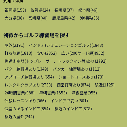
九州・沖縄
福岡県
(
153
)
佐賀県
(
24
)
長崎県
(
37
)
熊本県
(
46
)
大分県
(
38
)
宮崎県
(
40
)
鹿児島県
(
42
)
沖縄県
(
36
)
特徴から
ゴルフ練習場
を探す
屋外
(
2191
)
インドア(シミュレーションゴルフ)
(
1843
)
打ち放題
(
1818
)
安い
(
2352
)
広い(200ヤード超)
(
952
)
弾道測定器(トップレーサー、トラックマン等)あり
(
1792
)
パター練習場あり
(
1349
)
バンカー練習場あり
(
1112
)
アプローチ練習場あり
(
654
)
ショートコースあり
(
173
)
レンタルクラブあり
(
2733
)
個室打席あり
(
874
)
駅近
(
1125
)
24時間営業
(
988
)
早朝営業
(
1553
)
深夜営業
(
955
)
体験レッスンあり
(
366
)
インドアで安い
(
801
)
個室のあるインドア
(
854
)
駅近のインドア
(
878
)
駅近の屋外
(
244
)