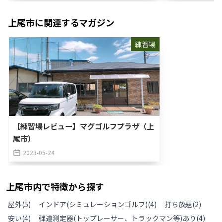
上尾市
に関連するマガジン
練習場
【練習場レビュー】マグゴルフプラザ（上
尾市）
2023-05-24
上尾市
内で特徴から探す
屋外
(
5
)
インドア(シミュレーションゴルフ)
(
4
)
打ち放題
(
2
)
安い
(
4
)
弾道測定器(トップレーサー、トラックマン等)あり
(
4
)