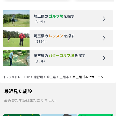
埼玉県
の
ゴルフ場
を探す
（
70
件）
埼玉県
の
レッスン
を探す
（
132
件）
埼玉県
の
パターゴルフ場
を探す
（
16
件）
ゴルフメドレーTOP
>
練習場
>
埼玉県
>
上尾市
>
西上尾ゴルフガーデン
最近見た施設
最近見た施設はまだありません。