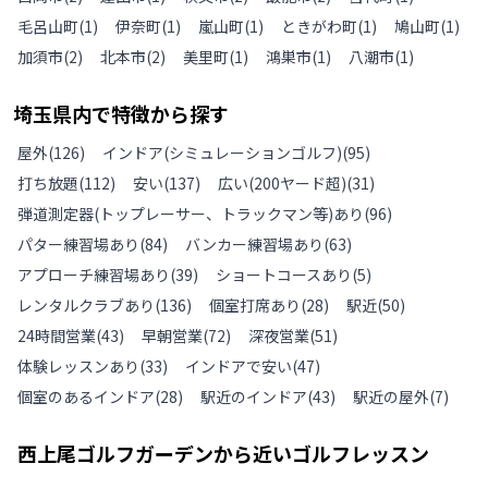
毛呂山町
(
1
)
伊奈町
(
1
)
嵐山町
(
1
)
ときがわ町
(
1
)
鳩山町
(
1
)
加須市
(
2
)
北本市
(
2
)
美里町
(
1
)
鴻巣市
(
1
)
八潮市
(
1
)
埼玉県
内で特徴から探す
屋外
(
126
)
インドア(シミュレーションゴルフ)
(
95
)
打ち放題
(
112
)
安い
(
137
)
広い(200ヤード超)
(
31
)
弾道測定器(トップレーサー、トラックマン等)あり
(
96
)
パター練習場あり
(
84
)
バンカー練習場あり
(
63
)
アプローチ練習場あり
(
39
)
ショートコースあり
(
5
)
レンタルクラブあり
(
136
)
個室打席あり
(
28
)
駅近
(
50
)
24時間営業
(
43
)
早朝営業
(
72
)
深夜営業
(
51
)
体験レッスンあり
(
33
)
インドアで安い
(
47
)
個室のあるインドア
(
28
)
駅近のインドア
(
43
)
駅近の屋外
(
7
)
西上尾ゴルフガーデン
から近いゴルフレッスン