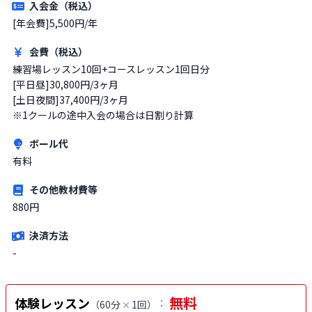
入会金（税込）
[年会費]5,500円/年
会費（税込）
練習場レッスン10回+コースレッスン1回日分

[平日昼]30,800円/3ヶ月

[土日夜間]37,400円/3ヶ月

※1クールの途中入会の場合は日割り計算
ボール代
有料
その他教材費等
880円
決済方法
-
無料
体験レッスン
：
（
60分
1回
）
×