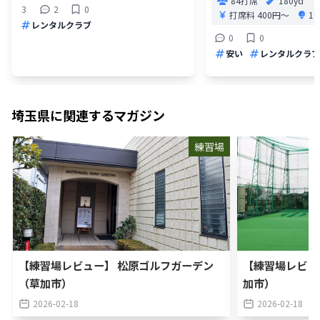
84打席
180yd
3
2
0
打席料
400円〜
1
レンタルクラブ
0
0
安い
レンタルクラブ
埼玉県
に関連するマガジン
練習場
【練習場レビュー】 松原ゴルフガーデン
【練習場レビュ
（草加市）
加市）
2026-02-18
2026-02-18