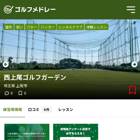
1
/
10
屋外
安い
パター
バンカー
レンタルクラブ
体験レッスン
西上尾ゴルフガーデン
埼玉県
上尾市
0
0
練習場情報
口コミ
レッスン
0
件