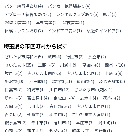
パター練習場あり
(
4
)
バンカー練習場あり
(
4
)
アプローチ練習場あり
(
2
)
レンタルクラブあり
(
6
)
駅近
(
1
)
24時間営業
(
1
)
早朝営業
(
1
)
深夜営業
(
1
)
体験レッスンあり
(
2
)
インドアで安い
(
1
)
駅近のインドア
(
1
)
埼玉県
の
市区町村から探す
さいたま市浦和区
(
5
)
蕨市
(
4
)
行田市
(
2
)
久喜市
(
2
)
さいたま市
(
35
)
三郷市
(
6
)
川越市
(
9
)
草加市
(
8
)
熊谷市
(
10
)
坂戸市
(
2
)
さいたま市南区
(
5
)
さいたま市北区
(
2
)
上尾市
(
9
)
所沢市
(
10
)
戸田市
(
4
)
越谷市
(
11
)
狭山市
(
4
)
ふじみ野市
(
2
)
日高市
(
7
)
和光市
(
4
)
川口市
(
12
)
さいたま市中央区
(
1
)
新座市
(
5
)
富士見市
(
4
)
東松山市
(
4
)
志木市
(
4
)
深谷市
(
2
)
入間市
(
4
)
吉川市
(
2
)
春日部市
(
7
)
さいたま市西区
(
1
)
吉見町
(
2
)
朝霞市
(
2
)
羽生市
(
2
)
さいたま市大宮区
(
1
)
鶴ヶ島市
(
2
)
幸手市
(
1
)
桶川市
(
1
)
本庄市
(
3
)
滑川町
(
1
)
白岡市
(
2
)
蓮田市
(
1
)
秩父市
(
2
)
飯能市
(
2
)
宮代町
(
1
)