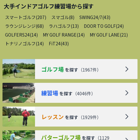
大手インドアゴルフ練習場
から探す
スマートゴルフ
(
207
)
スマゴル
(
8
)
SWING24/7
(
43
)
ラウンジレンジ
(
68
)
ラハゴルフ
(
13
)
DOOR TO GOLF
(
24
)
GOLFERS24
(
14
)
MY GOLF RANGE
(
14
)
MY GOLF LANE
(
21
)
トナリノゴルフ
(
14
)
FiT24
(
43
)
ゴルフ場
を探す
（
1967
件）
練習場
を探す
（
4046
件）
レッスン
を探す
（
1929
件）
パターゴルフ場
を探す
（
1129