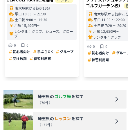
ゴルフガーデン校）
屋
南大塚駅から徒歩19分
平日 10:00 〜 21:30
南大塚駅から徒歩23分
土日祝 9:00 〜 19:30
平日 11:00 〜 22:00
月額 15,400円〜
土日祝 7:20 〜 20:20
レンタル：
クラブ、シューズ、グロー
月額 12,650円〜
ブ
レンタル：
クラブ
0
0
0
0
初心者向け
手ぶらOK
グループ
初心者向け
グループ
受け放題
練習利用可
練習利用可
埼玉県
の
ゴルフ場
を探す
（
70
件）
埼玉県
の
レッスン
を探す
（
132
件）