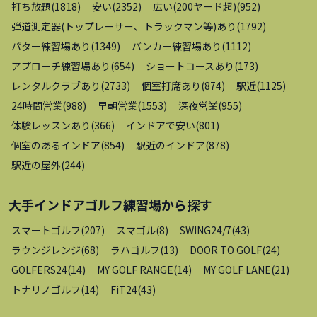
打ち放題
(
1818
)
安い
(
2352
)
広い(200ヤード超)
(
952
)
弾道測定器(トップレーサー、トラックマン等)あり
(
1792
)
パター練習場あり
(
1349
)
バンカー練習場あり
(
1112
)
アプローチ練習場あり
(
654
)
ショートコースあり
(
173
)
レンタルクラブあり
(
2733
)
個室打席あり
(
874
)
駅近
(
1125
)
24時間営業
(
988
)
早朝営業
(
1553
)
深夜営業
(
955
)
体験レッスンあり
(
366
)
インドアで安い
(
801
)
個室のあるインドア
(
854
)
駅近のインドア
(
878
)
駅近の屋外
(
244
)
大手インドアゴルフ練習場
から探す
スマートゴルフ
(
207
)
スマゴル
(
8
)
SWING24/7
(
43
)
ラウンジレンジ
(
68
)
ラハゴルフ
(
13
)
DOOR TO GOLF
(
24
)
GOLFERS24
(
14
)
MY GOLF RANGE
(
14
)
MY GOLF LANE
(
21
)
トナリノゴルフ
(
14
)
FiT24
(
43
)