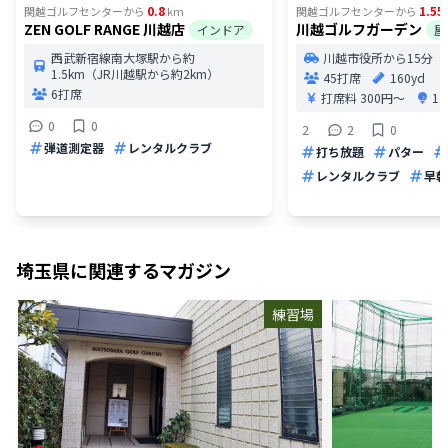
0.8
1.55
関越ゴルフセンター
から
km
関越ゴルフセンター
から
ZEN GOLF RANGE 川越店
川越ゴルフガーデン
インドア
屋
西武新宿線南大塚駅から約
川越市役所から15分
1.5km（JR川越駅から約2km）
45打席
160yd
6打席
打席料
300円〜
1
0
0
2
2
0
弾道測定器
レンタルクラブ
打ち放題
パター
レンタルクラブ
早朝
埼玉県
に関連するマガジン
練習場