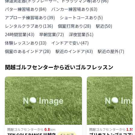
弾道測定器(トップレーサー、トラックマン等)あり
(
96
)
パター練習場あり
(
84
)
バンカー練習場あり
(
63
)
アプローチ練習場あり
(
39
)
ショートコースあり
(
5
)
レンタルクラブあり
(
136
)
個室打席あり
(
28
)
駅近
(
50
)
24時間営業
(
43
)
早朝営業
(
72
)
深夜営業
(
51
)
体験レッスンあり
(
33
)
インドアで安い
(
47
)
個室のあるインドア
(
28
)
駅近のインドア
(
43
)
駅近の屋外
(
7
)
関越ゴルフセンター
から近いゴルフレッスン
0.8
1.55
関越ゴルフセンター
から
km
関越ゴルフセンター
から
ZEN GOLF RANGE 川越店
ブリヂストンゴルフア
インドア