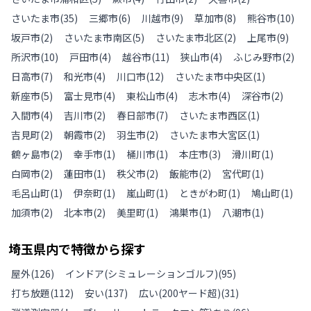
さいたま市
(
35
)
三郷市
(
6
)
川越市
(
9
)
草加市
(
8
)
熊谷市
(
10
)
坂戸市
(
2
)
さいたま市南区
(
5
)
さいたま市北区
(
2
)
上尾市
(
9
)
所沢市
(
10
)
戸田市
(
4
)
越谷市
(
11
)
狭山市
(
4
)
ふじみ野市
(
2
)
日高市
(
7
)
和光市
(
4
)
川口市
(
12
)
さいたま市中央区
(
1
)
新座市
(
5
)
富士見市
(
4
)
東松山市
(
4
)
志木市
(
4
)
深谷市
(
2
)
入間市
(
4
)
吉川市
(
2
)
春日部市
(
7
)
さいたま市西区
(
1
)
吉見町
(
2
)
朝霞市
(
2
)
羽生市
(
2
)
さいたま市大宮区
(
1
)
鶴ヶ島市
(
2
)
幸手市
(
1
)
桶川市
(
1
)
本庄市
(
3
)
滑川町
(
1
)
白岡市
(
2
)
蓮田市
(
1
)
秩父市
(
2
)
飯能市
(
2
)
宮代町
(
1
)
毛呂山町
(
1
)
伊奈町
(
1
)
嵐山町
(
1
)
ときがわ町
(
1
)
鳩山町
(
1
)
加須市
(
2
)
北本市
(
2
)
美里町
(
1
)
鴻巣市
(
1
)
八潮市
(
1
)
埼玉県
内で特徴から探す
屋外
(
126
)
インドア(シミュレーションゴルフ)
(
95
)
打ち放題
(
112
)
安い
(
137
)
広い(200ヤード超)
(
31
)