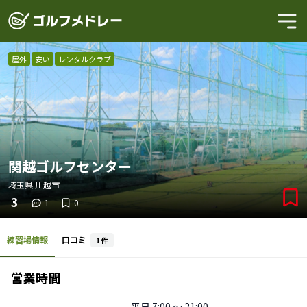
屋外
安い
レンタルクラブ
関越ゴルフセンター
埼玉県
川越市
3
1
0
練習場情報
口コミ
1
件
営業時間
平日
7:00 〜 21:00