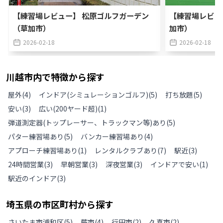
【練習場レビュー】 松原ゴルフガーデン
【練習場レビュ
（草加市）
加市）
2026-02-18
2026-02-18
川越市
内で特徴から探す
屋外
(
4
)
インドア(シミュレーションゴルフ)
(
5
)
打ち放題
(
5
)
安い
(
3
)
広い(200ヤード超)
(
1
)
弾道測定器(トップレーサー、トラックマン等)あり
(
5
)
パター練習場あり
(
5
)
バンカー練習場あり
(
4
)
アプローチ練習場あり
(
1
)
レンタルクラブあり
(
7
)
駅近
(
3
)
24時間営業
(
3
)
早朝営業
(
3
)
深夜営業
(
3
)
インドアで安い
(
1
)
駅近のインドア
(
3
)
埼玉県
の
市区町村から探す
さいたま市浦和区
(
5
)
蕨市
(
4
)
行田市
(
2
)
久喜市
(
2
)