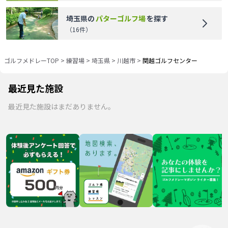
埼玉県
の
パターゴルフ場
を探す
（
16
件）
ゴルフメドレーTOP
>
練習場
>
埼玉県
>
川越市
>
関越ゴルフセンター
最近見た施設
最近見た施設はまだありません。