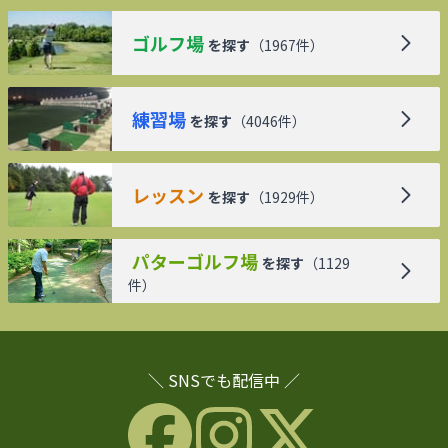
ゴルフ場
を探す
（
1967
件）
練習場
を探す
（
4046
件）
レッスン
を探す
（
1929
件）
パターゴルフ場
を探す
（
1129
件）
＼ SNSでも配信中 ／