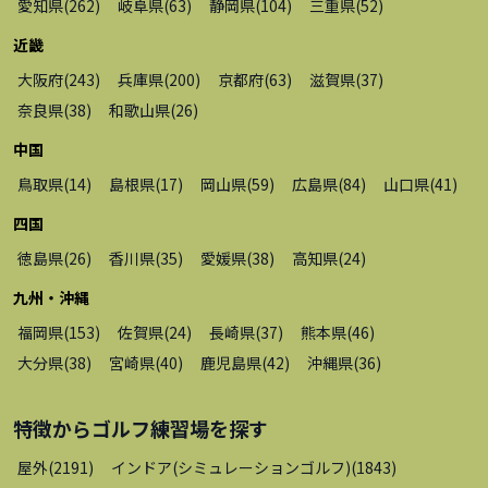
愛知県
(
262
)
岐阜県
(
63
)
静岡県
(
104
)
三重県
(
52
)
近畿
大阪府
(
243
)
兵庫県
(
200
)
京都府
(
63
)
滋賀県
(
37
)
奈良県
(
38
)
和歌山県
(
26
)
中国
鳥取県
(
14
)
島根県
(
17
)
岡山県
(
59
)
広島県
(
84
)
山口県
(
41
)
四国
徳島県
(
26
)
香川県
(
35
)
愛媛県
(
38
)
高知県
(
24
)
九州・沖縄
福岡県
(
153
)
佐賀県
(
24
)
長崎県
(
37
)
熊本県
(
46
)
大分県
(
38
)
宮崎県
(
40
)
鹿児島県
(
42
)
沖縄県
(
36
)
特徴から
ゴルフ練習場
を探す
屋外
(
2191
)
インドア(シミュレーションゴルフ)
(
1843
)