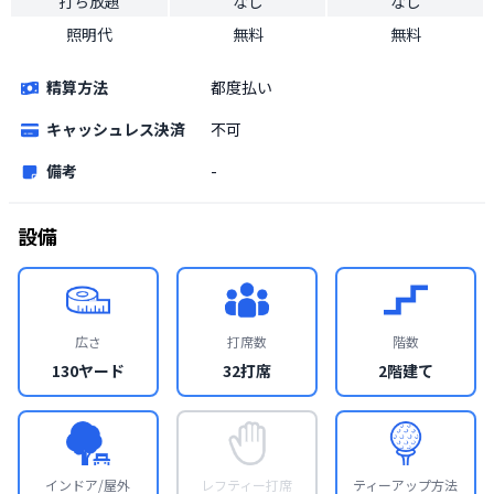
打ち放題
なし
なし
照明代
無料
無料
精算方法
都度払い
キャッシュレス決済
不可
備考
-
設備
広さ
打席数
階数
130ヤード
32打席
2階建て
インドア/屋外
レフティー打席
ティーアップ方法