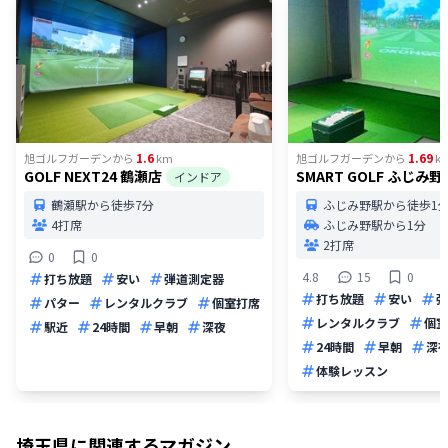
1.6
1.69
旭ゴルフガーデン
から
km
旭ゴルフガーデン
から
k
GOLF NEXT24 鶴瀬店
SMART GOLF ふじみ野
インドア
鶴瀬駅から徒歩7分
ふじみ野駅から徒歩1
4打席
ふじみ野駅から1分
2打席
0
0
4.8
15
0
打ち放題
安い
弾道測定器
打ち放題
安い
弾
パター
レンタルクラブ
個室打席
レンタルクラブ
個室
駅近
24時間
早朝
深夜
24時間
早朝
深
体験レッスン
埼玉県
に関連するマガジン