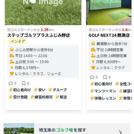
1.29
1.6
旭ゴルフガーデン
から
km
旭ゴルフガーデン
から
km
ステップゴルフプラスふじみ野店
GOLF NEXT24 鶴瀬店
インドア
鶴瀬駅から徒歩7分
ふじみ野駅から徒歩8分
平日 24時間営業
平日 14:00 〜 22:00
土日祝 24時間営業
土日祝 9:00 〜 19:00
月額 6,600円〜
月額 6,578円〜
レンタル：
クラブ
レンタル：
クラブ、シューズ
0
0
0
0
初心者向け
女性コー
初心者向け
安い
グループ
マンツーマン
練習利
受け放題
練習利用可
駅近
体験レッスン
単発レ
埼玉県
の
ゴルフ場
を探す