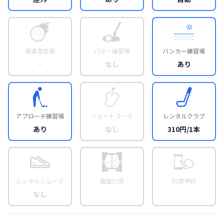
弾道測定器
パター練習場
バンカー練習場
-
なし
あり
アプローチ練習場
ショートコース
レンタルクラブ
あり
なし
310円/1本
レンタルシューズ
個室打席
打席予約
なし
-
-