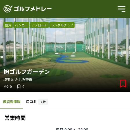
屋外
バンカー
アプローチ
レンタルクラブ
旭ゴルフガーデン
埼玉県
ふじみ野市
0
0
練習場情報
口コミ
0
件
営業時間
平日
9:00 〜 23:00