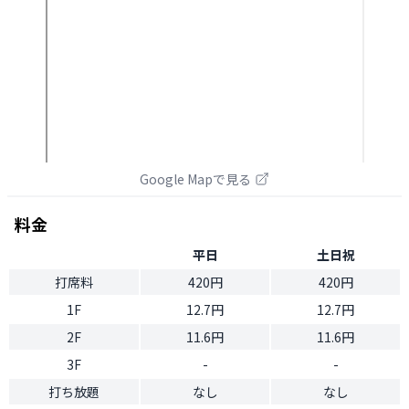
Google Mapで見る
料金
平日
土日祝
打席料
420円
420円
1F
12.7円
12.7円
2F
11.6円
11.6円
3F
-
-
打ち放題
なし
なし