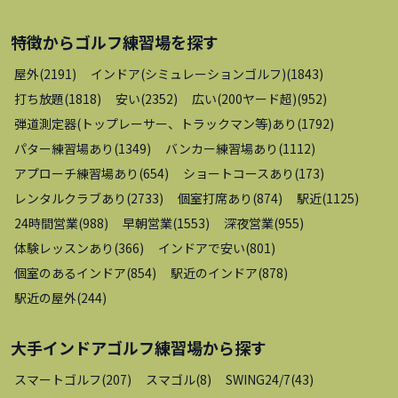
特徴から
ゴルフ練習場
を探す
屋外
(
2191
)
インドア(シミュレーションゴルフ)
(
1843
)
打ち放題
(
1818
)
安い
(
2352
)
広い(200ヤード超)
(
952
)
弾道測定器(トップレーサー、トラックマン等)あり
(
1792
)
パター練習場あり
(
1349
)
バンカー練習場あり
(
1112
)
アプローチ練習場あり
(
654
)
ショートコースあり
(
173
)
レンタルクラブあり
(
2733
)
個室打席あり
(
874
)
駅近
(
1125
)
24時間営業
(
988
)
早朝営業
(
1553
)
深夜営業
(
955
)
体験レッスンあり
(
366
)
インドアで安い
(
801
)
個室のあるインドア
(
854
)
駅近のインドア
(
878
)
駅近の屋外
(
244
)
大手インドアゴルフ練習場
から探す
スマートゴルフ
(
207
)
スマゴル
(
8
)
SWING24/7
(
43
)