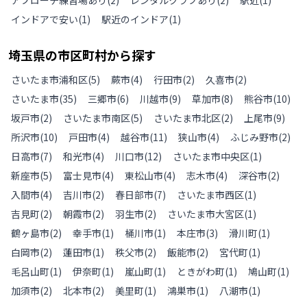
アプローチ練習場あり
(
2
)
レンタルクラブあり
(
2
)
駅近
(
1
)
インドアで安い
(
1
)
駅近のインドア
(
1
)
埼玉県
の
市区町村から探す
さいたま市浦和区
(
5
)
蕨市
(
4
)
行田市
(
2
)
久喜市
(
2
)
さいたま市
(
35
)
三郷市
(
6
)
川越市
(
9
)
草加市
(
8
)
熊谷市
(
10
)
坂戸市
(
2
)
さいたま市南区
(
5
)
さいたま市北区
(
2
)
上尾市
(
9
)
所沢市
(
10
)
戸田市
(
4
)
越谷市
(
11
)
狭山市
(
4
)
ふじみ野市
(
2
)
日高市
(
7
)
和光市
(
4
)
川口市
(
12
)
さいたま市中央区
(
1
)
新座市
(
5
)
富士見市
(
4
)
東松山市
(
4
)
志木市
(
4
)
深谷市
(
2
)
入間市
(
4
)
吉川市
(
2
)
春日部市
(
7
)
さいたま市西区
(
1
)
吉見町
(
2
)
朝霞市
(
2
)
羽生市
(
2
)
さいたま市大宮区
(
1
)
鶴ヶ島市
(
2
)
幸手市
(
1
)
桶川市
(
1
)
本庄市
(
3
)
滑川町
(
1
)
白岡市
(
2
)
蓮田市
(
1
)
秩父市
(
2
)
飯能市
(
2
)
宮代町
(
1
)
毛呂山町
(
1
)
伊奈町
(
1
)
嵐山町
(
1
)
ときがわ町
(
1
)
鳩山町
(
1
)
加須市
(
2
)
北本市
(
2
)
美里町
(
1
)
鴻巣市
(
1
)
八潮市
(
1
)