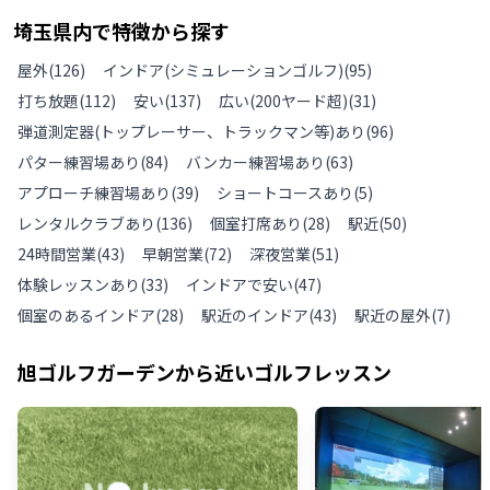
埼玉県
内で特徴から探す
屋外
(
126
)
インドア(シミュレーションゴルフ)
(
95
)
打ち放題
(
112
)
安い
(
137
)
広い(200ヤード超)
(
31
)
弾道測定器(トップレーサー、トラックマン等)あり
(
96
)
パター練習場あり
(
84
)
バンカー練習場あり
(
63
)
アプローチ練習場あり
(
39
)
ショートコースあり
(
5
)
レンタルクラブあり
(
136
)
個室打席あり
(
28
)
駅近
(
50
)
24時間営業
(
43
)
早朝営業
(
72
)
深夜営業
(
51
)
体験レッスンあり
(
33
)
インドアで安い
(
47
)
個室のあるインドア
(
28
)
駅近のインドア
(
43
)
駅近の屋外
(
7
)
旭ゴルフガーデン
から近いゴルフレッスン