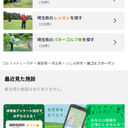
（
70
件）
埼玉県
の
レッスン
を探す
（
132
件）
埼玉県
の
パターゴルフ場
を探す
（
16
件）
ゴルフメドレーTOP
>
練習場
>
埼玉県
>
ふじみ野市
>
旭ゴルフガーデン
最近見た施設
最近見た施設はまだありません。