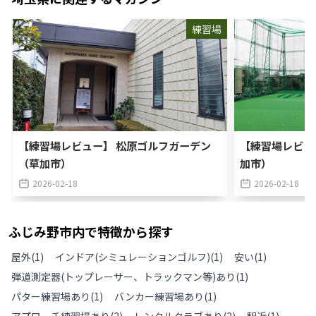
練習場
【練習場レビュー】 松原ゴルフガーデン
【練習場レビュ
（草加市）
加市）
2026-02-18
2026-02-18
ふじみ野市
内で特徴から探す
屋外
(
1
)
インドア(シミュレーションゴルフ)
(
1
)
安い
(
1
)
弾道測定器(トップレーサー、トラックマン等)あり
(
1
)
パター練習場あり
(
1
)
バンカー練習場あり
(
1
)