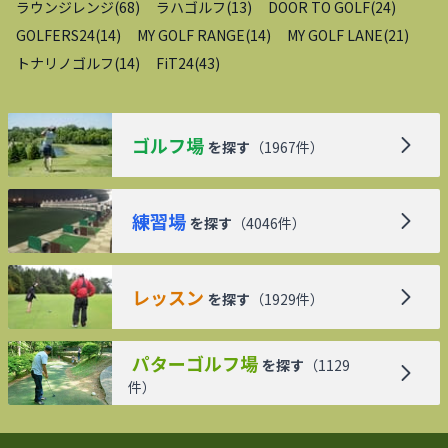
ラウンジレンジ
(
68
)
ラハゴルフ
(
13
)
DOOR TO GOLF
(
24
)
GOLFERS24
(
14
)
MY GOLF RANGE
(
14
)
MY GOLF LANE
(
21
)
トナリノゴルフ
(
14
)
FiT24
(
43
)
ゴルフ場
を探す
（
1967
件）
練習場
を探す
（
4046
件）
レッスン
を探す
（
1929
件）
パターゴルフ場
を探す
（
1129
件）