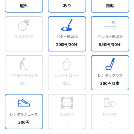
屋外
あり
自動
弾道測定器
パター練習場
バンカー練習場
-
200円/20分
550円/30分
アプローチ練習場
ショートコース
レンタルクラブ
なし
なし
300円/1本
レンタルシューズ
個室打席
打席予約
300円
-
-