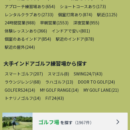
アプローチ練習場あり
(
654
)
ショートコースあり
(
173
)
レンタルクラブあり
(
2733
)
個室打席あり
(
874
)
駅近
(
1125
)
24時間営業
(
988
)
早朝営業
(
1553
)
深夜営業
(
955
)
体験レッスンあり
(
366
)
インドアで安い
(
801
)
個室のあるインドア
(
854
)
駅近のインドア
(
878
)
駅近の屋外
(
244
)
大手インドアゴルフ練習場
から探す
スマートゴルフ
(
207
)
スマゴル
(
8
)
SWING24/7
(
43
)
ラウンジレンジ
(
68
)
ラハゴルフ
(
13
)
DOOR TO GOLF
(
24
)
GOLFERS24
(
14
)
MY GOLF RANGE
(
14
)
MY GOLF LANE
(
21
)
トナリノゴルフ
(
14
)
FiT24
(
43
)
ゴルフ場
を探す
（
1967
件）