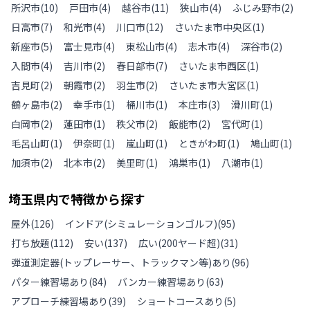
所沢市
(
10
)
戸田市
(
4
)
越谷市
(
11
)
狭山市
(
4
)
ふじみ野市
(
2
)
日高市
(
7
)
和光市
(
4
)
川口市
(
12
)
さいたま市中央区
(
1
)
新座市
(
5
)
富士見市
(
4
)
東松山市
(
4
)
志木市
(
4
)
深谷市
(
2
)
入間市
(
4
)
吉川市
(
2
)
春日部市
(
7
)
さいたま市西区
(
1
)
吉見町
(
2
)
朝霞市
(
2
)
羽生市
(
2
)
さいたま市大宮区
(
1
)
鶴ヶ島市
(
2
)
幸手市
(
1
)
桶川市
(
1
)
本庄市
(
3
)
滑川町
(
1
)
白岡市
(
2
)
蓮田市
(
1
)
秩父市
(
2
)
飯能市
(
2
)
宮代町
(
1
)
毛呂山町
(
1
)
伊奈町
(
1
)
嵐山町
(
1
)
ときがわ町
(
1
)
鳩山町
(
1
)
加須市
(
2
)
北本市
(
2
)
美里町
(
1
)
鴻巣市
(
1
)
八潮市
(
1
)
埼玉県
内で特徴から探す
屋外
(
126
)
インドア(シミュレーションゴルフ)
(
95
)
打ち放題
(
112
)
安い
(
137
)
広い(200ヤード超)
(
31
)
弾道測定器(トップレーサー、トラックマン等)あり
(
96
)
パター練習場あり
(
84
)
バンカー練習場あり
(
63
)
アプローチ練習場あり
(
39
)
ショートコースあり
(
5
)