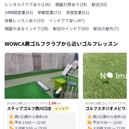
レンタルクラブあり
(
136
)
個室打席あり
(
28
)
駅近
(
50
)
24時間営業
(
43
)
早朝営業
(
72
)
深夜営業
(
51
)
体験レッスンあり
(
33
)
インドアで安い
(
47
)
個室のあるインドア
(
28
)
駅近のインドア
(
43
)
駅近の屋外
(
7
)
WOWCA蕨ゴルフクラブ
から近いゴルフレッスン
1.04
1
WOWCA蕨ゴルフクラブ
から
km
WOWCA蕨ゴルフクラブ
から
ステップゴルフ西川口店
ゴルフスタジオメビウ
インドア
西川口駅から徒歩1分
西川口駅から徒歩1分
平日 14:00 〜 22:00
平日 9:00 〜 22:00
土日祝 9:00 〜 19:00
土日祝 9:00 〜 22:00