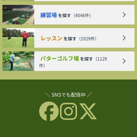
練習場
を探す
（
4046
件）
レッスン
を探す
（
1929
件）
パターゴルフ場
を探す
（
1129
件）
＼ SNSでも配信中 ／