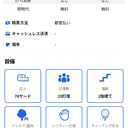
打ち放題
なし
なし
照明代
無料
無料
精算方法
都度払い
キャッシュレス決済
-
備考
-
設備
広さ
打席数
階数
70ヤード
28打席
2階建て
インドア/屋外
レフティー打席
ティーアップ方法