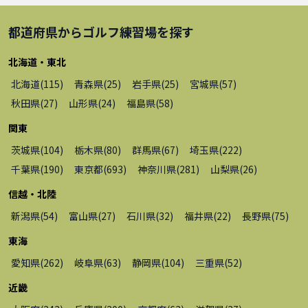
都道府県から
ゴルフ練習場
を探す
北海道・東北
北海道
(
115
)
青森県
(
25
)
岩手県
(
25
)
宮城県
(
57
)
秋田県
(
27
)
山形県
(
24
)
福島県
(
58
)
関東
茨城県
(
104
)
栃木県
(
80
)
群馬県
(
67
)
埼玉県
(
222
)
千葉県
(
190
)
東京都
(
693
)
神奈川県
(
281
)
山梨県
(
26
)
信越・北陸
新潟県
(
54
)
富山県
(
27
)
石川県
(
32
)
福井県
(
22
)
長野県
(
75
)
東海
愛知県
(
262
)
岐阜県
(
63
)
静岡県
(
104
)
三重県
(
52
)
近畿