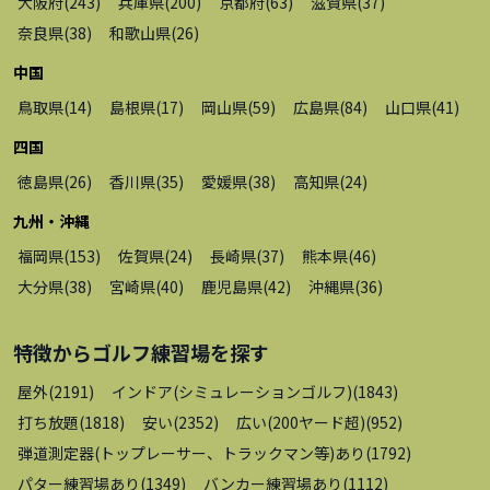
大阪府
(
243
)
兵庫県
(
200
)
京都府
(
63
)
滋賀県
(
37
)
奈良県
(
38
)
和歌山県
(
26
)
中国
鳥取県
(
14
)
島根県
(
17
)
岡山県
(
59
)
広島県
(
84
)
山口県
(
41
)
四国
徳島県
(
26
)
香川県
(
35
)
愛媛県
(
38
)
高知県
(
24
)
九州・沖縄
福岡県
(
153
)
佐賀県
(
24
)
長崎県
(
37
)
熊本県
(
46
)
大分県
(
38
)
宮崎県
(
40
)
鹿児島県
(
42
)
沖縄県
(
36
)
特徴から
ゴルフ練習場
を探す
屋外
(
2191
)
インドア(シミュレーションゴルフ)
(
1843
)
打ち放題
(
1818
)
安い
(
2352
)
広い(200ヤード超)
(
952
)
弾道測定器(トップレーサー、トラックマン等)あり
(
1792
)
パター練習場あり
(
1349
)
バンカー練習場あり
(
1112
)