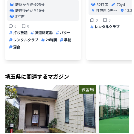
蕨駅から徒歩25分
32打席
70yd
蕨市役所から10分
打席料
0円〜
13.
5打席
0
0
0
0
レンタルクラブ
打ち放題
弾道測定器
パター
レンタルクラブ
24時間
早朝
深夜
埼玉県
に関連するマガジン
練習場