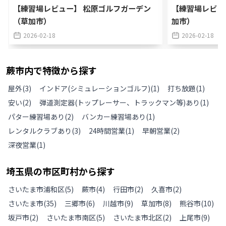
【練習場レビュー】 松原ゴルフガーデン
【練習場レビュ
（草加市）
加市）
2026-02-18
2026-02-18
蕨市
内で特徴から探す
屋外
(
3
)
インドア(シミュレーションゴルフ)
(
1
)
打ち放題
(
1
)
安い
(
2
)
弾道測定器(トップレーサー、トラックマン等)あり
(
1
)
パター練習場あり
(
2
)
バンカー練習場あり
(
1
)
レンタルクラブあり
(
3
)
24時間営業
(
1
)
早朝営業
(
2
)
深夜営業
(
1
)
埼玉県
の
市区町村から探す
さいたま市浦和区
(
5
)
蕨市
(
4
)
行田市
(
2
)
久喜市
(
2
)
さいたま市
(
35
)
三郷市
(
6
)
川越市
(
9
)
草加市
(
8
)
熊谷市
(
10
)
坂戸市
(
2
)
さいたま市南区
(
5
)
さいたま市北区
(
2
)
上尾市
(
9
)