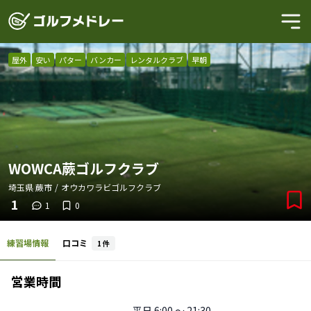
屋外
安い
パター
バンカー
レンタルクラブ
早朝
WOWCA蕨ゴルフクラブ
埼玉県
蕨市
/
オウカワラビゴルフクラブ
1
1
0
練習場情報
口コミ
1
件
営業時間
平日
6:00 〜 21:30