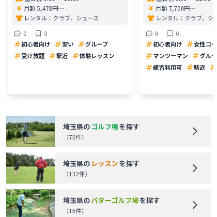
月額 5,478円〜
月額 7,700円〜
レンタル：
クラブ、シューズ
レンタル：
クラブ、シ
0
0
0
0
初心者向け
安い
グループ
初心者向け
女性コー
受け放題
駅近
体験レッスン
マンツーマン
グルー
練習利用可
駅近
埼玉県
の
ゴルフ場
を探す
（
70
件）
埼玉県
の
レッスン
を探す
（
132
件）
埼玉県
の
パターゴルフ場
を探す
（
16
件）