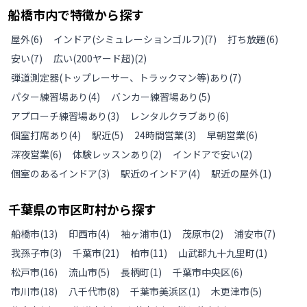
船橋市
内で特徴から探す
屋外
(
6
)
インドア(シミュレーションゴルフ)
(
7
)
打ち放題
(
6
)
安い
(
7
)
広い(200ヤード超)
(
2
)
弾道測定器(トップレーサー、トラックマン等)あり
(
7
)
パター練習場あり
(
4
)
バンカー練習場あり
(
5
)
アプローチ練習場あり
(
3
)
レンタルクラブあり
(
6
)
個室打席あり
(
4
)
駅近
(
5
)
24時間営業
(
3
)
早朝営業
(
6
)
深夜営業
(
6
)
体験レッスンあり
(
2
)
インドアで安い
(
2
)
個室のあるインドア
(
3
)
駅近のインドア
(
4
)
駅近の屋外
(
1
)
千葉県
の
市区町村から探す
船橋市
(
13
)
印西市
(
4
)
袖ヶ浦市
(
1
)
茂原市
(
2
)
浦安市
(
7
)
我孫子市
(
3
)
千葉市
(
21
)
柏市
(
11
)
山武郡九十九里町
(
1
)
松戸市
(
16
)
流山市
(
5
)
長柄町
(
1
)
千葉市中央区
(
6
)
市川市
(
18
)
八千代市
(
8
)
千葉市美浜区
(
1
)
木更津市
(
5
)