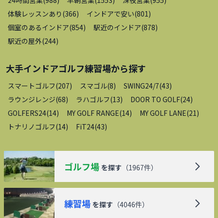
体験レッスンあり
(
366
)
インドアで安い
(
801
)
個室のあるインドア
(
854
)
駅近のインドア
(
878
)
駅近の屋外
(
244
)
大手インドアゴルフ練習場
から探す
スマートゴルフ
(
207
)
スマゴル
(
8
)
SWING24/7
(
43
)
ラウンジレンジ
(
68
)
ラハゴルフ
(
13
)
DOOR TO GOLF
(
24
)
GOLFERS24
(
14
)
MY GOLF RANGE
(
14
)
MY GOLF LANE
(
21
)
トナリノゴルフ
(
14
)
FiT24
(
43
)
ゴルフ場
を探す
（
1967
件）
練習場
を探す
（
4046
件）