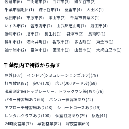
佐倉市
(
6
)
四街道市
(
3
)
白井市
(
3
)
鎌ケ谷市
(
2
)
千葉市稲毛区
(
1
)
鎌ヶ谷市
(
1
)
富里市
(
4
)
大田区
(
1
)
成田市
(
4
)
市原市
(
9
)
館山市
(
2
)
千葉市若葉区
(
1
)
いすみ市
(
2
)
習志野市
(
2
)
山武郡芝山町
(
1
)
野田市
(
4
)
勝浦市
(
2
)
旭市
(
2
)
長生村
(
1
)
君津市
(
2
)
長南町
(
1
)
鴨川市
(
1
)
酒々井町
(
1
)
香取市
(
3
)
多古町
(
1
)
東金市
(
1
)
袖ケ浦市
(
2
)
富津市
(
1
)
匝瑳市
(
1
)
山武市
(
1
)
大網白里市
(
1
)
千葉県
内で特徴から探す
屋外
(
107
)
インドア(シミュレーションゴルフ)
(
79
)
打ち放題
(
97
)
安い
(
120
)
広い(200ヤード超)
(
69
)
弾道測定器(トップレーサー、トラックマン等)あり
(
76
)
パター練習場あり
(
66
)
バンカー練習場あり
(
72
)
アプローチ練習場あり
(
48
)
ショートコースあり
(
19
)
レンタルクラブあり
(
100
)
個室打席あり
(
29
)
駅近
(
41
)
24時間営業
(
37
)
早朝営業
(
82
)
深夜営業
(
60
)