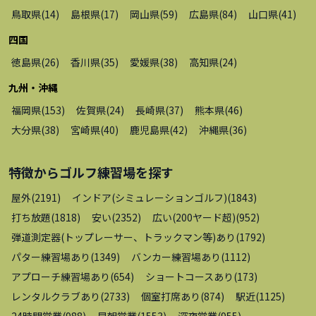
鳥取県
(
14
)
島根県
(
17
)
岡山県
(
59
)
広島県
(
84
)
山口県
(
41
)
四国
徳島県
(
26
)
香川県
(
35
)
愛媛県
(
38
)
高知県
(
24
)
九州・沖縄
福岡県
(
153
)
佐賀県
(
24
)
長崎県
(
37
)
熊本県
(
46
)
大分県
(
38
)
宮崎県
(
40
)
鹿児島県
(
42
)
沖縄県
(
36
)
特徴から
ゴルフ練習場
を探す
屋外
(
2191
)
インドア(シミュレーションゴルフ)
(
1843
)
打ち放題
(
1818
)
安い
(
2352
)
広い(200ヤード超)
(
952
)
弾道測定器(トップレーサー、トラックマン等)あり
(
1792
)
パター練習場あり
(
1349
)
バンカー練習場あり
(
1112
)
アプローチ練習場あり
(
654
)
ショートコースあり
(
173
)
レンタルクラブあり
(
2733
)
個室打席あり
(
874
)
駅近
(
1125
)
24時間営業
(
988
)
早朝営業
(
1553
)
深夜営業
(
955
)