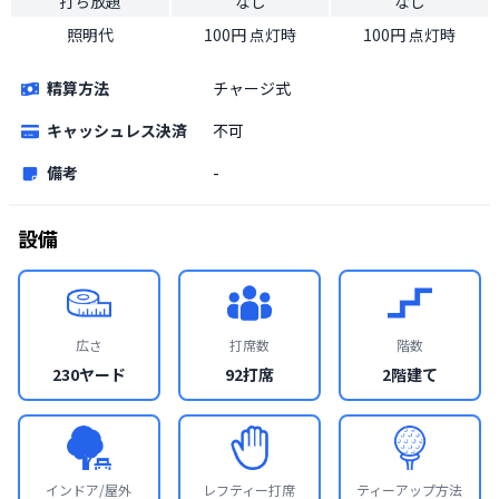
打ち放題
なし
なし
照明代
100円 点灯時
100円 点灯時
精算方法
チャージ式
キャッシュレス決済
不可
備考
-
設備
広さ
打席数
階数
230ヤード
92打席
2階建て
インドア/屋外
レフティー打席
ティーアップ方法