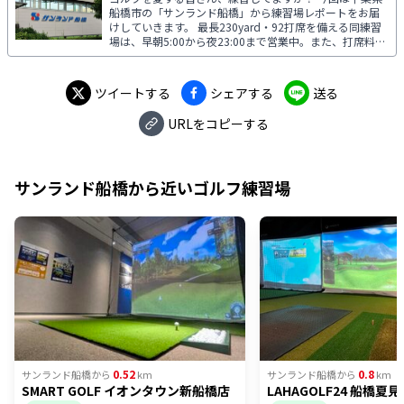
船橋市の「サンランド船橋」から練習場レポートをお届
けしていきます。 最長230yard・92打席を備える同練習
場は、早朝5:00から夜23:00まで営業中。また、打席料が
無料となる早朝＆夜間の“セルフ営業”では、女性専用の
フロント打席も用意し、レディファーストなゴルフライ
フをサポートしています。
ツイートする
シェアする
送る
URLをコピーする
サンランド船橋
から近いゴルフ練習場
0.52
0.8
サンランド船橋
から
km
サンランド船橋
から
km
SMART GOLF イオンタウン新船橋店
LAHAGOLF24 船橋夏