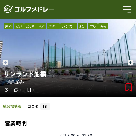
1
/
22
屋外
安い
200ヤード超
パター
バンカー
駅近
早朝
深夜
サンランド船橋
千葉県
船橋市
3
1
1
練習場情報
口コミ
1
件
営業時間
平日
5:00 〜 23:59