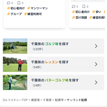
0
0
0
0
初心者向け
マンツーマン
初心者向け
安い
グループ
練習利用可
受け放題
練習利用可
千葉県
の
ゴルフ場
を探す
（
150
件）
千葉県
の
レッスン
を探す
（
94
件）
千葉県
の
パターゴルフ場
を探す
（
34
件）
ゴルフメドレーTOP
>
練習場
>
千葉県
>
船橋市
>
サンランド船橋