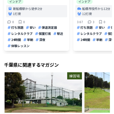
インドア
インドア
新船橋駅から徒歩2分
船橋市役所から12分
1打席
12打席
0
0
3.67
3
0
打ち放題
安い
弾道測定器
打ち放題
安い
弾
レンタルクラブ
個室打席
駅近
レンタルクラブ
個室
24時間
早朝
深夜
24時間
早朝
深
体験レッスン
千葉県
に関連するマガジン
練習場