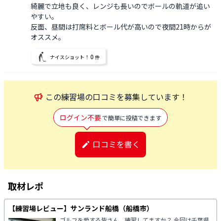
綺麗で立地も良く、レンジも長いのでボールの軌道が追い
やすい。

反面、昼間は打席料とボール代が高いので夜間21時からが
オススメ。
0
ナイスショット！
件
この
練習場
の口コミを募集しています！
ログイン不要
で簡単に投稿できます
口コミを書く
取材レポ
【練習場レビュー】サンランド船橋（船橋市）
ゴルフを愛する皆さん、練習してますか？ 今回は千葉県