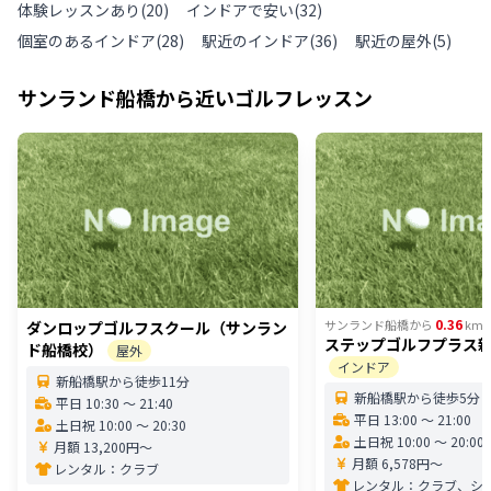
体験レッスンあり
(
20
)
インドアで安い
(
32
)
個室のあるインドア
(
28
)
駅近のインドア
(
36
)
駅近の屋外
(
5
)
サンランド船橋
から近いゴルフレッスン
0.36
サンランド船橋
から
km
ダンロップゴルフスクール（サンラン
ステップゴルフプラス
ド船橋校）
屋外
インドア
新船橋駅から徒歩11分
新船橋駅から徒歩5分
平日 10:30 〜 21:40
平日 13:00 〜 21:00
土日祝 10:00 〜 20:30
土日祝 10:00 〜 20:00
月額 13,200円〜
月額 6,578円〜
レンタル：
クラブ
レンタル：
クラブ、シ