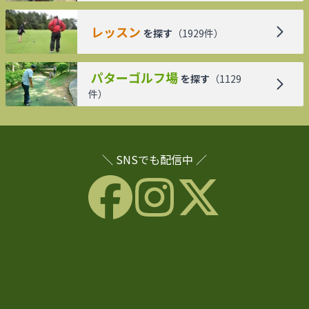
レッスン
を探す
（
1929
件）
パターゴルフ場
を探す
（
1129
件）
＼ SNSでも配信中 ／