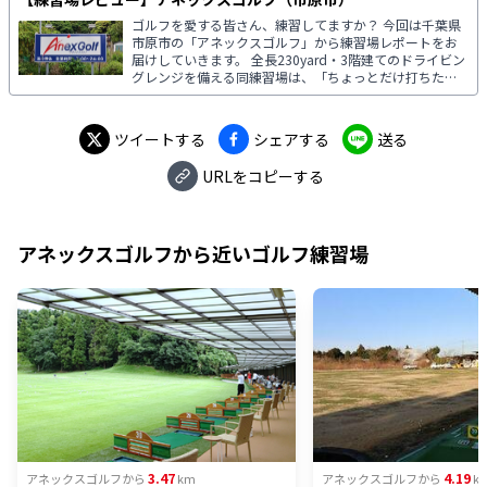
ゴルフを愛する皆さん、練習してますか？ 今回は千葉県
市原市の「アネックスゴルフ」から練習場レポートをお
届けしていきます。 全長230yard・3階建てのドライビン
グレンジを備える同練習場は、「ちょっとだけ打ちた
い」から「じっくりと打ち込みたい」まで、様々なゴル
ファーのニーズに対応。毎日21:00～24:00までの「ミッ
ドタイム」は、1,100円で打ち放題となります。
ツイートする
シェアする
送る
URLをコピーする
アネックスゴルフ
から近いゴルフ練習場
3.47
4.19
アネックスゴルフ
から
km
アネックスゴルフ
から
k