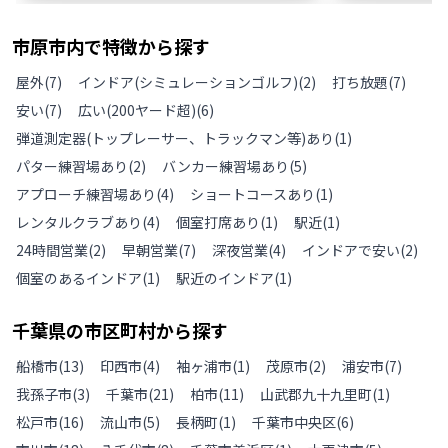
市原市
内で特徴から探す
屋外
(
7
)
インドア(シミュレーションゴルフ)
(
2
)
打ち放題
(
7
)
安い
(
7
)
広い(200ヤード超)
(
6
)
弾道測定器(トップレーサー、トラックマン等)あり
(
1
)
パター練習場あり
(
2
)
バンカー練習場あり
(
5
)
アプローチ練習場あり
(
4
)
ショートコースあり
(
1
)
レンタルクラブあり
(
4
)
個室打席あり
(
1
)
駅近
(
1
)
24時間営業
(
2
)
早朝営業
(
7
)
深夜営業
(
4
)
インドアで安い
(
2
)
個室のあるインドア
(
1
)
駅近のインドア
(
1
)
千葉県
の
市区町村から探す
船橋市
(
13
)
印西市
(
4
)
袖ヶ浦市
(
1
)
茂原市
(
2
)
浦安市
(
7
)
我孫子市
(
3
)
千葉市
(
21
)
柏市
(
11
)
山武郡九十九里町
(
1
)
松戸市
(
16
)
流山市
(
5
)
長柄町
(
1
)
千葉市中央区
(
6
)