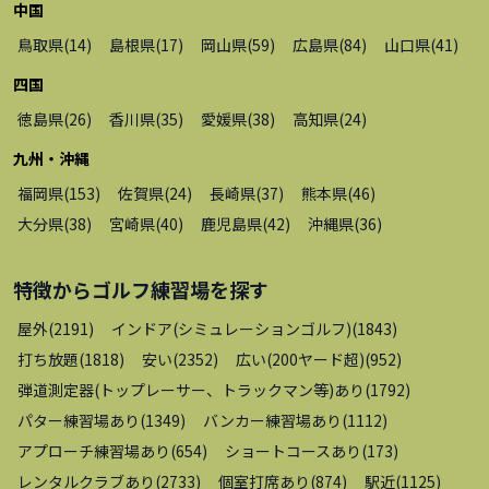
中国
鳥取県
(
14
)
島根県
(
17
)
岡山県
(
59
)
広島県
(
84
)
山口県
(
41
)
四国
徳島県
(
26
)
香川県
(
35
)
愛媛県
(
38
)
高知県
(
24
)
九州・沖縄
福岡県
(
153
)
佐賀県
(
24
)
長崎県
(
37
)
熊本県
(
46
)
大分県
(
38
)
宮崎県
(
40
)
鹿児島県
(
42
)
沖縄県
(
36
)
特徴から
ゴルフ練習場
を探す
屋外
(
2191
)
インドア(シミュレーションゴルフ)
(
1843
)
打ち放題
(
1818
)
安い
(
2352
)
広い(200ヤード超)
(
952
)
弾道測定器(トップレーサー、トラックマン等)あり
(
1792
)
パター練習場あり
(
1349
)
バンカー練習場あり
(
1112
)
アプローチ練習場あり
(
654
)
ショートコースあり
(
173
)
レンタルクラブあり
(
2733
)
個室打席あり
(
874
)
駅近
(
1125
)