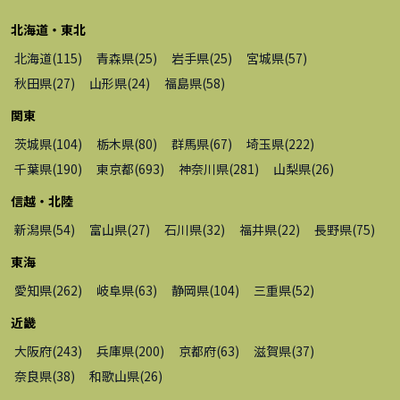
北海道・東北
北海道
(
115
)
青森県
(
25
)
岩手県
(
25
)
宮城県
(
57
)
秋田県
(
27
)
山形県
(
24
)
福島県
(
58
)
関東
茨城県
(
104
)
栃木県
(
80
)
群馬県
(
67
)
埼玉県
(
222
)
千葉県
(
190
)
東京都
(
693
)
神奈川県
(
281
)
山梨県
(
26
)
信越・北陸
新潟県
(
54
)
富山県
(
27
)
石川県
(
32
)
福井県
(
22
)
長野県
(
75
)
東海
愛知県
(
262
)
岐阜県
(
63
)
静岡県
(
104
)
三重県
(
52
)
近畿
大阪府
(
243
)
兵庫県
(
200
)
京都府
(
63
)
滋賀県
(
37
)
奈良県
(
38
)
和歌山県
(
26
)