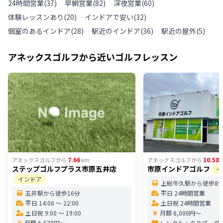
24時間営業
(
37
)
早朝営業
(
82
)
深夜営業
(
60
)
体験レッスンあり
(
20
)
インドアで安い
(
32
)
個室のあるインドア
(
28
)
駅近のインドア
(
36
)
駅近の屋外
(
5
)
アネックスゴルフ
から近いゴルフレッスン
7.66
10.58
アネックスゴルフ
から
km
アネックスゴルフ
から
ステップゴルフプラス市原五井店
市原インドアゴルフ
イ
インドア
上総牛久駅から徒歩8
五井駅から徒歩16分
平日 24時間営業
平日 14:00 〜 22:00
土日祝 24時間営業
土日祝 9:00 〜 19:00
月額 6,000円〜
月額 6,578円〜
レンタル：
クラブ、グ