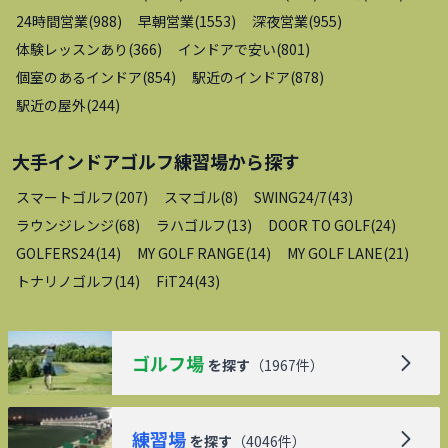
24時間営業
(
988
)
早朝営業
(
1553
)
深夜営業
(
955
)
体験レッスンあり
(
366
)
インドアで安い
(
801
)
個室のあるインドア
(
854
)
駅近のインドア
(
878
)
駅近の屋外
(
244
)
大手インドアゴルフ練習場
から探す
スマートゴルフ
(
207
)
スマゴル
(
8
)
SWING24/7
(
43
)
ラウンジレンジ
(
68
)
ラハゴルフ
(
13
)
DOOR TO GOLF
(
24
)
GOLFERS24
(
14
)
MY GOLF RANGE
(
14
)
MY GOLF LANE
(
21
)
トナリノゴルフ
(
14
)
FiT24
(
43
)
ゴルフ場
を探す
（
1967
件）
練習場
を探す
（
4046
件）