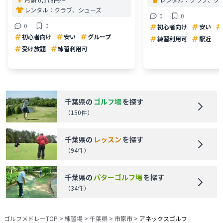
レンタル：
クラブ、シューズ
0
0
0
0
初心者向け
安い
初心者向け
安い
グループ
練習利用可
駅近
受け放題
練習利用可
千葉県
の
ゴルフ場
を探す
（
150
件）
千葉県
の
レッスン
を探す
（
94
件）
千葉県
の
パターゴルフ場
を探す
（
34
件）
ゴルフメドレーTOP
>
練習場
>
千葉県
>
市原市
>
アネックスゴルフ