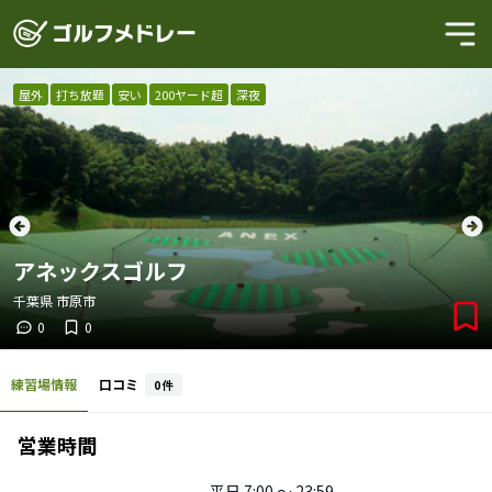
1
/
19
屋外
打ち放題
安い
200ヤード超
深夜
アネックスゴルフ
千葉県
市原市
0
0
練習場情報
口コミ
0
件
営業時間
平日
7:00 〜 23:59