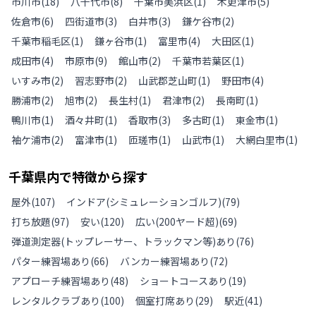
市川市
(
18
)
八千代市
(
8
)
千葉市美浜区
(
1
)
木更津市
(
5
)
佐倉市
(
6
)
四街道市
(
3
)
白井市
(
3
)
鎌ケ谷市
(
2
)
千葉市稲毛区
(
1
)
鎌ヶ谷市
(
1
)
富里市
(
4
)
大田区
(
1
)
成田市
(
4
)
市原市
(
9
)
館山市
(
2
)
千葉市若葉区
(
1
)
いすみ市
(
2
)
習志野市
(
2
)
山武郡芝山町
(
1
)
野田市
(
4
)
勝浦市
(
2
)
旭市
(
2
)
長生村
(
1
)
君津市
(
2
)
長南町
(
1
)
鴨川市
(
1
)
酒々井町
(
1
)
香取市
(
3
)
多古町
(
1
)
東金市
(
1
)
袖ケ浦市
(
2
)
富津市
(
1
)
匝瑳市
(
1
)
山武市
(
1
)
大網白里市
(
1
)
千葉県
内で特徴から探す
屋外
(
107
)
インドア(シミュレーションゴルフ)
(
79
)
打ち放題
(
97
)
安い
(
120
)
広い(200ヤード超)
(
69
)
弾道測定器(トップレーサー、トラックマン等)あり
(
76
)
パター練習場あり
(
66
)
バンカー練習場あり
(
72
)
アプローチ練習場あり
(
48
)
ショートコースあり
(
19
)
レンタルクラブあり
(
100
)
個室打席あり
(
29
)
駅近
(
41
)