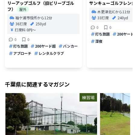
リーアップゴルフ（旧ビリーブゴル
サンキューゴルフレン
フ）
屋外
木更津北ICから11分
袖ケ浦市役所から12分
33打席
240yd
36打席
250yd
0
0
打席料
0円〜
打ち放題
200ヤード
0
0
深夜
打ち放題
200ヤード超
バンカー
アプローチ
レンタルクラブ
千葉県
に関連するマガジン
練習場