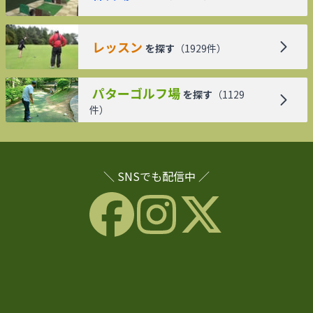
レッスン
を探す
（
1929
件）
パターゴルフ場
を探す
（
1129
件）
＼ SNSでも配信中 ／