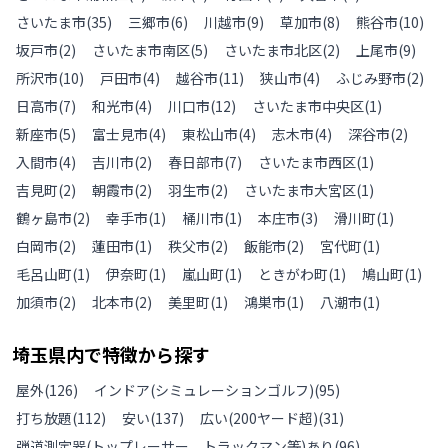
さいたま市
(
35
)
三郷市
(
6
)
川越市
(
9
)
草加市
(
8
)
熊谷市
(
10
)
坂戸市
(
2
)
さいたま市南区
(
5
)
さいたま市北区
(
2
)
上尾市
(
9
)
所沢市
(
10
)
戸田市
(
4
)
越谷市
(
11
)
狭山市
(
4
)
ふじみ野市
(
2
)
日高市
(
7
)
和光市
(
4
)
川口市
(
12
)
さいたま市中央区
(
1
)
新座市
(
5
)
富士見市
(
4
)
東松山市
(
4
)
志木市
(
4
)
深谷市
(
2
)
入間市
(
4
)
吉川市
(
2
)
春日部市
(
7
)
さいたま市西区
(
1
)
吉見町
(
2
)
朝霞市
(
2
)
羽生市
(
2
)
さいたま市大宮区
(
1
)
鶴ヶ島市
(
2
)
幸手市
(
1
)
桶川市
(
1
)
本庄市
(
3
)
滑川町
(
1
)
白岡市
(
2
)
蓮田市
(
1
)
秩父市
(
2
)
飯能市
(
2
)
宮代町
(
1
)
毛呂山町
(
1
)
伊奈町
(
1
)
嵐山町
(
1
)
ときがわ町
(
1
)
鳩山町
(
1
)
加須市
(
2
)
北本市
(
2
)
美里町
(
1
)
鴻巣市
(
1
)
八潮市
(
1
)
埼玉県
内で特徴から探す
屋外
(
126
)
インドア(シミュレーションゴルフ)
(
95
)
打ち放題
(
112
)
安い
(
137
)
広い(200ヤード超)
(
31
)
弾道測定器(トップレーサー、トラックマン等)あり
(
96
)