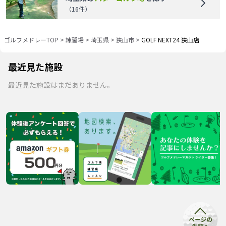
（
16
件）
ゴルフメドレーTOP
>
練習場
>
埼玉県
>
狭山市
>
GOLF NEXT24 狭山店
最近見た施設
最近見た施設はまだありません。