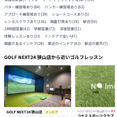
パター練習場あり
(
84
)
バンカー練習場あり
(
63
)
アプローチ練習場あり
(
39
)
ショートコースあり
(
5
)
レンタルクラブあり
(
136
)
個室打席あり
(
28
)
駅近
(
50
)
24時間営業
(
43
)
早朝営業
(
72
)
深夜営業
(
51
)
体験レッスンあり
(
33
)
インドアで安い
(
47
)
個室のあるインドア
(
28
)
駅近のインドア
(
43
)
駅近の屋外
(
7
)
GOLF NEXT24 狭山店
から近いゴルフレッスン
3.0
GOLF NEXT24 狭山店
から
GOLF NEXT24 狭山店
インドア
コナミスポーツクラブ 