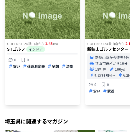
1.46
2.1
GOLF NEXT24 狭山店
から
km
GOLF NEXT24 狭山店
から
STゴルフ
新狭山ゴルフセンター
インドア
新狭山駅から徒歩9分
0
0
狭山市役所から10分
安い
弾道測定器
早朝
深夜
18打席
100yd
打席料
0円〜
6.2
0
0
安い
駅近
埼玉県
に関連するマガジン