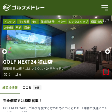
1
/
7
インドア
打ち放題
安い
弾道測定器
パター
レンタルクラブ
個室打席
24時間
早朝
深夜
GOLF NEXT24 狭山店
埼玉県
狭山市
/
ゴルフネクスト24サヤマテン
0
0
練習場情報
口コミ
0
件
完全個室で24時間営業！
GOLF NEXT 24は、ゴルフを愛する方のためにつくられた 「仲間と快適にゴル