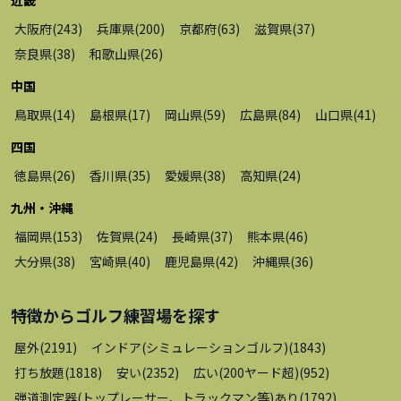
近畿
大阪府
(
243
)
兵庫県
(
200
)
京都府
(
63
)
滋賀県
(
37
)
奈良県
(
38
)
和歌山県
(
26
)
中国
鳥取県
(
14
)
島根県
(
17
)
岡山県
(
59
)
広島県
(
84
)
山口県
(
41
)
四国
徳島県
(
26
)
香川県
(
35
)
愛媛県
(
38
)
高知県
(
24
)
九州・沖縄
福岡県
(
153
)
佐賀県
(
24
)
長崎県
(
37
)
熊本県
(
46
)
大分県
(
38
)
宮崎県
(
40
)
鹿児島県
(
42
)
沖縄県
(
36
)
特徴から
ゴルフ練習場
を探す
屋外
(
2191
)
インドア(シミュレーションゴルフ)
(
1843
)
打ち放題
(
1818
)
安い
(
2352
)
広い(200ヤード超)
(
952
)
弾道測定器(トップレーサー、トラックマン等)あり
(
1792
)