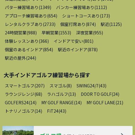
パター練習場あり
(
1349
)
バンカー練習場あり
(
1112
)
アプローチ練習場あり
(
654
)
ショートコースあり
(
173
)
レンタルクラブあり
(
2733
)
個室打席あり
(
874
)
駅近
(
1125
)
24時間営業
(
988
)
早朝営業
(
1553
)
深夜営業
(
955
)
体験レッスンあり
(
366
)
インドアで安い
(
801
)
個室のあるインドア
(
854
)
駅近のインドア
(
878
)
駅近の屋外
(
244
)
大手インドアゴルフ練習場
から探す
スマートゴルフ
(
207
)
スマゴル
(
8
)
SWING24/7
(
43
)
ラウンジレンジ
(
68
)
ラハゴルフ
(
13
)
DOOR TO GOLF
(
24
)
GOLFERS24
(
14
)
MY GOLF RANGE
(
14
)
MY GOLF LANE
(
21
)
トナリノゴルフ
(
14
)
FiT24
(
43
)