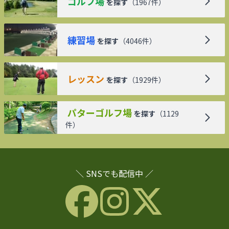
ゴルフ場
を探す
（
1967
件）
練習場
を探す
（
4046
件）
レッスン
を探す
（
1929
件）
パターゴルフ場
を探す
（
1129
件）
＼ SNSでも配信中 ／