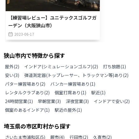
【練習場レビュー】ユニテックスゴルフガ
ーデン（大阪狭山市）
2023-06-17
狭山市
内で特徴から探す
屋外
(
2
)
インドア(シミュレーションゴルフ)
(
2
)
打ち放題
(
1
)
安い
(
3
)
弾道測定器(トップレーサー、トラックマン等)あり
(
2
)
パター練習場あり
(
2
)
バンカー練習場あり
(
1
)
レンタルクラブあり
(
2
)
個室打席あり
(
1
)
駅近
(
1
)
24時間営業
(
1
)
早朝営業
(
3
)
深夜営業
(
3
)
インドアで安い
(
2
)
個室のあるインドア
(
1
)
駅近の屋外
(
1
)
埼玉県
の
市区町村から探す
さいたま市浦和区
(
5
)
蕨市
(
4
)
行田市
(
2
)
久喜市
(
2
)