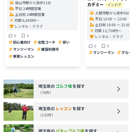
狭山市駅から徒歩11分
カデミー
インドア
平日 24時間営業
入間市駅から徒歩5分
土日祝 24時間営業
平日 10:00 〜 23:00
月額 6,600円〜
土日祝 10:00 〜 21:00
レンタル：
クラブ
月額 13,750円〜
0
0
レンタル：
クラブ
初心者向け
女性コーチ
安い
0
0
マンツーマン
練習利用可
マンツーマン
グルー
単発レッスン
埼玉県
の
ゴルフ場
を探す
（
70
件）
埼玉県
の
レッスン
を探す
（
132
件）
埼玉県
の
パターゴルフ場
を探す