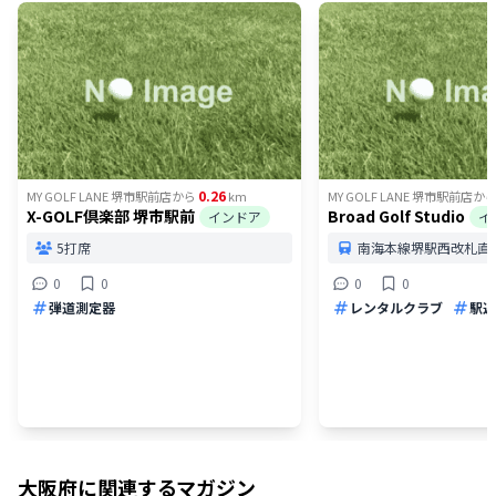
0.26
MY GOLF LANE 堺市駅前店
から
km
MY GOLF LANE 堺市駅前店
か
X-GOLF倶楽部 堺市駅前
Broad Golf Studio
インドア
イ
5打席
南海本線堺駅西改札直
0
0
0
0
弾道測定器
レンタルクラブ
駅近
大阪府
に関連するマガジン