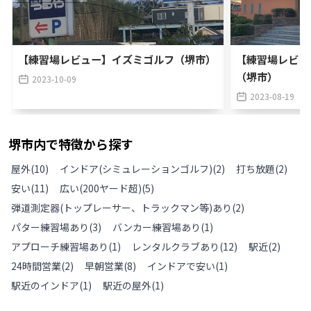
【練習場レビュー】イズミゴルフ（堺市）
【練習場レビュ
（堺市）
2023-10-09
2023-08-19
堺市
内で特徴から探す
屋外
(
10
)
インドア(シミュレーションゴルフ)
(
2
)
打ち放題
(
2
)
安い
(
11
)
広い(200ヤード超)
(
5
)
弾道測定器(トップレーサー、トラックマン等)あり
(
2
)
パター練習場あり
(
3
)
バンカー練習場あり
(
1
)
アプローチ練習場あり
(
1
)
レンタルクラブあり
(
12
)
駅近
(
2
)
24時間営業
(
2
)
早朝営業
(
8
)
インドアで安い
(
1
)
駅近のインドア
(
1
)
駅近の屋外
(
1
)