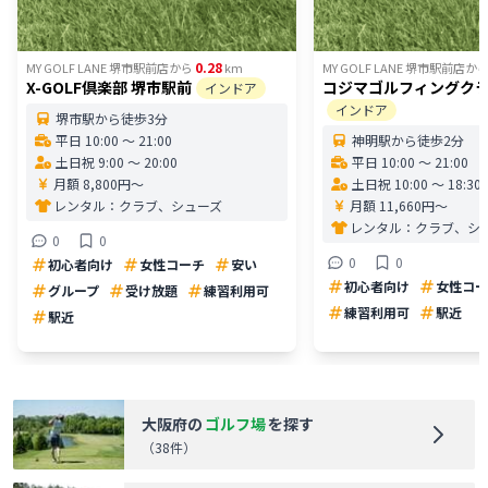
0.28
MY GOLF LANE 堺市駅前店
から
km
MY GOLF LANE 堺市駅前店
か
X-GOLF倶楽部 堺市駅前
コジマゴルフィングク
インドア
インドア
堺市駅から徒歩3分
平日 10:00 〜 21:00
神明駅から徒歩2分
土日祝 9:00 〜 20:00
平日 10:00 〜 21:00
月額 8,800円〜
土日祝 10:00 〜 18:30
レンタル：
クラブ、シューズ
月額 11,660円〜
レンタル：
クラブ、シ
0
0
0
0
初心者向け
女性コーチ
安い
初心者向け
女性コー
グループ
受け放題
練習利用可
練習利用可
駅近
駅近
大阪府
の
ゴルフ場
を探す
（
38
件）