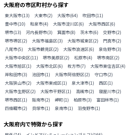
大阪府
の
市区町村から探す
東大阪市
(
13
)
大東市
(
2
)
大阪市
(
64
)
吹田市
(
11
)
豊中市
(
10
)
和泉市
(
4
)
大阪市淀川区
(
6
)
大阪市西区
(
6
)
堺市
(
13
)
河内長野市
(
3
)
箕面市
(
8
)
茨木市
(
6
)
交野市
(
2
)
堺市堺区
(
2
)
大阪市福島区
(
3
)
大阪市城東区
(
2
)
門真市
(
2
)
八尾市
(
5
)
大阪市鶴見区
(
2
)
大阪市浪速区
(
6
)
泉佐野市
(
3
)
大阪市中央区
(
11
)
堺市美原区
(
2
)
松原市
(
4
)
堺市南区
(
2
)
大阪市旭区
(
1
)
大阪市北区
(
6
)
枚方市
(
7
)
大阪市東住吉区
(
4
)
岸和田市
(
3
)
池田市
(
1
)
大阪市阿倍野区
(
2
)
守口市
(
2
)
大阪狭山市
(
2
)
大阪市東成区
(
1
)
泉大津市
(
1
)
西区
(
1
)
大阪市生野区
(
2
)
大阪市平野区
(
1
)
高槻市
(
2
)
寝屋川市
(
2
)
堺市西区
(
1
)
阪南市
(
2
)
岬町
(
1
)
柏原市
(
3
)
富田林市
(
1
)
四條畷市
(
2
)
貝塚市
(
1
)
泉南市
(
1
)
羽曳野市
(
1
)
大阪府
内で特徴から探す
屋外
(
74
)
インドア(シミュレーションゴルフ)
(
166
)