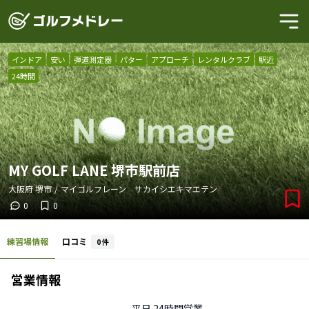
インドア
安い
弾道測定器
パター
アプローチ
レンタルクラブ
駅近
24時間
MY GOLF LANE 堺市駅前店
大阪府
堺市
/
マイゴルフレーン サカイシエキマエテン
0
0
練習場情報
口コミ
0
件
営業情報
平日
24時間営業