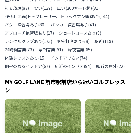
打ち放題
(
83
)
安い
(
129
)
広い(200ヤード超)
(
31
)
弾道測定器(トップレーサー、トラックマン等)あり
(
144
)
パター練習場あり
(
80
)
バンカー練習場あり
(
41
)
アプローチ練習場あり
(
17
)
ショートコースあり
(
8
)
レンタルクラブあり
(
175
)
個室打席あり
(
69
)
駅近
(
118
)
24時間営業
(
73
)
早朝営業
(
91
)
深夜営業
(
65
)
体験レッスンあり
(
15
)
インドアで安い
(
74
)
個室のあるインドア
(
67
)
駅近のインドア
(
94
)
駅近の屋外
(
22
)
MY GOLF LANE 堺市駅前店
から近いゴルフレッス
ン