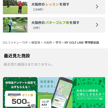
大阪府
の
レッスン
を探す
（
194
件）
大阪府
の
パターゴルフ場
を探す
（
6
件）
ゴルフメドレーTOP
>
練習場
>
大阪府
>
堺市
>
MY GOLF LANE 堺市駅前店
最近見た施設
最近見た施設はまだありません。