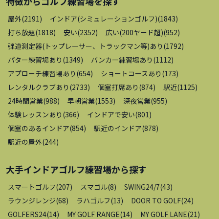
特徴から
ゴルフ練習場
を探す
屋外
(
2191
)
インドア(シミュレーションゴルフ)
(
1843
)
打ち放題
(
1818
)
安い
(
2352
)
広い(200ヤード超)
(
952
)
弾道測定器(トップレーサー、トラックマン等)あり
(
1792
)
パター練習場あり
(
1349
)
バンカー練習場あり
(
1112
)
アプローチ練習場あり
(
654
)
ショートコースあり
(
173
)
レンタルクラブあり
(
2733
)
個室打席あり
(
874
)
駅近
(
1125
)
24時間営業
(
988
)
早朝営業
(
1553
)
深夜営業
(
955
)
体験レッスンあり
(
366
)
インドアで安い
(
801
)
個室のあるインドア
(
854
)
駅近のインドア
(
878
)
駅近の屋外
(
244
)
大手インドアゴルフ練習場
から探す
スマートゴルフ
(
207
)
スマゴル
(
8
)
SWING24/7
(
43
)
ラウンジレンジ
(
68
)
ラハゴルフ
(
13
)
DOOR TO GOLF
(
24
)
GOLFERS24
(
14
)
MY GOLF RANGE
(
14
)
MY GOLF LANE
(
21
)