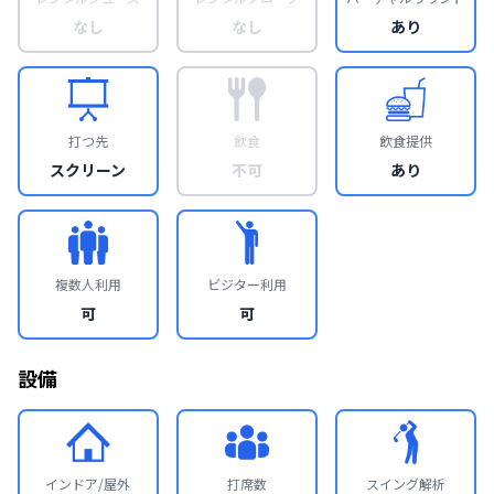
なし
なし
あり
打つ先
飲食
飲食提供
スクリーン
不可
あり
複数人利用
ビジター利用
可
可
設備
インドア/屋外
打席数
スイング解析