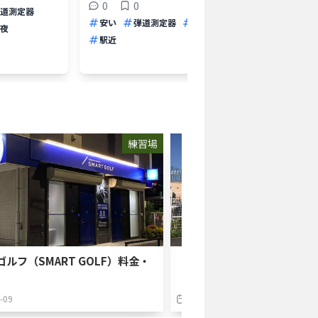
0
0
道測定器
打ち放
安い
弾道測定器
個室打席
夜
バン
駅近
24時
練習場
ルフ（SMART GOLF）料金・
【練習場レビュー】309ゴル
（大阪府）
-09
2023-08-08