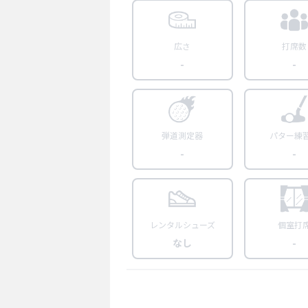
広さ
打席数
-
-
弾道測定器
パター練
-
-
レンタルシューズ
個室打
なし
-