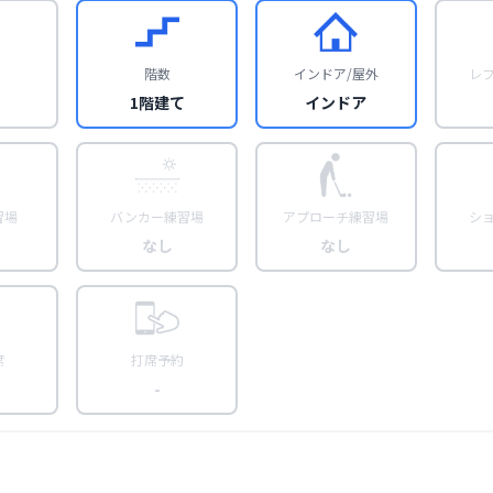
階数
インドア/屋外
レ
1階建て
インドア
習場
バンカー練習場
アプローチ練習場
シ
なし
なし
席
打席予約
-