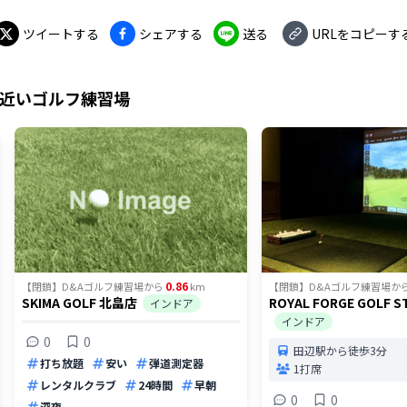
ツイートする
シェアする
送る
URLをコピーす
近いゴルフ練習場
0.86
【閉鎖】D&Aゴルフ練習場
から
km
【閉鎖】D&Aゴルフ練習場
か
SKIMA GOLF 北畠店
ROYAL FORGE GOLF S
インドア
インドア
0
0
田辺駅から徒歩3分
打ち放題
安い
弾道測定器
1打席
レンタルクラブ
24時間
早朝
0
0
深夜