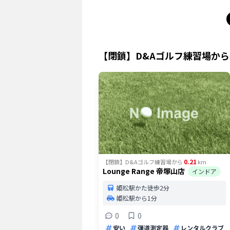
【閉鎖】D&Aゴルフ練習場
から
0.21
【閉鎖】D&Aゴルフ練習場
から
km
Lounge Range 帝塚山店
インドア
姫松駅かた徒歩2分
姫松駅から1分
0
0
安い
弾道測定器
レンタルクラブ