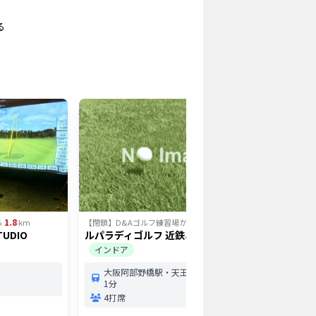
る
1.8
2.61
ら
km
【閉鎖】D&Aゴルフ練習場
から
km
【閉鎖】D
TUDIO
ルパラディゴルフ 近鉄あべの橋店
阪神ゴル
インドア
北加
大阪阿部野橋駅・天王寺駅から徒歩
165
1分
打席
4打席
3