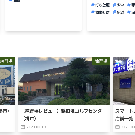
打ち放題
安い
弾
個室打席
駅近
深
練習場
練習場
堺市）
【練習場レビュー】鶴田池ゴルフセンター
スマートゴ
（堺市）
店舗一覧
2023-08-19
2023-08