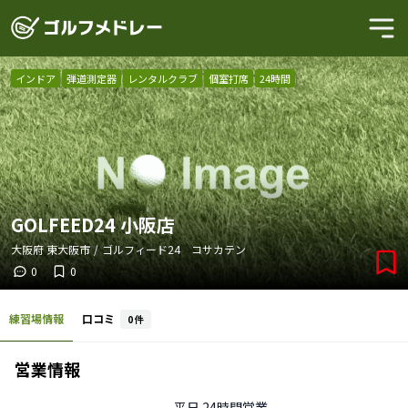
インドア
弾道測定器
レンタルクラブ
個室打席
24時間
GOLFEED24 小阪店
大阪府
東大阪市
/
ゴルフィード24 コサカテン
0
0
練習場情報
口コミ
0
件
営業情報
平日
24時間営業