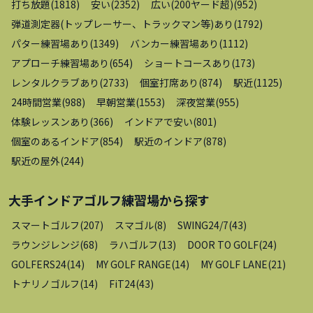
打ち放題
(
1818
)
安い
(
2352
)
広い(200ヤード超)
(
952
)
弾道測定器(トップレーサー、トラックマン等)あり
(
1792
)
パター練習場あり
(
1349
)
バンカー練習場あり
(
1112
)
アプローチ練習場あり
(
654
)
ショートコースあり
(
173
)
レンタルクラブあり
(
2733
)
個室打席あり
(
874
)
駅近
(
1125
)
24時間営業
(
988
)
早朝営業
(
1553
)
深夜営業
(
955
)
体験レッスンあり
(
366
)
インドアで安い
(
801
)
個室のあるインドア
(
854
)
駅近のインドア
(
878
)
駅近の屋外
(
244
)
大手インドアゴルフ練習場
から探す
スマートゴルフ
(
207
)
スマゴル
(
8
)
SWING24/7
(
43
)
ラウンジレンジ
(
68
)
ラハゴルフ
(
13
)
DOOR TO GOLF
(
24
)
GOLFERS24
(
14
)
MY GOLF RANGE
(
14
)
MY GOLF LANE
(
21
)
トナリノゴルフ
(
14
)
FiT24
(
43
)