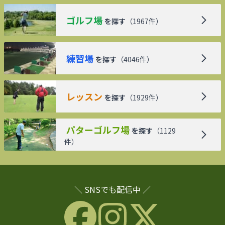
ゴルフ場
を探す
（
1967
件）
練習場
を探す
（
4046
件）
レッスン
を探す
（
1929
件）
パターゴルフ場
を探す
（
1129
件）
＼ SNSでも配信中 ／