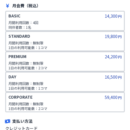
月会費（税込）
BASIC
14,300
円
月間利用回数：4回

同伴者数：1名

利用可能時間：24時間
STANDARD
19,800
円
月間利用回数：無制限

1日の利用可能数：1コマ

同伴者数：1名

PREMIUM
24,200
利用可能時間：24時間
円
月間利用回数：無制限

1日の利用可能数：2コマ

同伴者数：3名

DAY
16,500
利用可能時間：24時間
円
月間利用回数：無制限

1日の利用可能数：1コマ

同伴者数：1名

CORPORATE
59,400
利用可能時間：6:00～17:00
円
月間利用回数：無制限

1日の利用可能数：2コマ

同伴者数：各プランごと

利用可能時間：24時間
支払い方法
クレジットカード