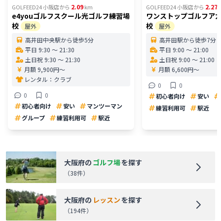
2.09
2.27
GOLFEED24 小阪店
から
km
GOLFEED24 小阪店
から
e4youゴルフスクール光ゴルフ練習場
ワンストップゴルフア
校
校
屋外
屋外
高井田中央駅から徒歩5分
高井田駅から徒歩7分
平日 9:30 〜 21:30
平日 9:00 〜 21:00
土日祝 9:30 〜 21:30
土日祝 9:00 〜 21:00
月額 9,900円〜
月額 6,600円〜
レンタル：
クラブ
0
0
0
0
初心者向け
安い
初心者向け
安い
マンツーマン
練習利用可
駅近
グループ
練習利用可
駅近
大阪府
の
ゴルフ場
を探す
（
38
件）
大阪府
の
レッスン
を探す
（
194
件）