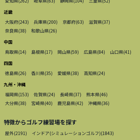
愛知県
(
262
)
岐阜県
(
63
)
静岡県
(
104
)
三重県
(
52
)
近畿
大阪府
(
243
)
兵庫県
(
200
)
京都府
(
63
)
滋賀県
(
37
)
奈良県
(
38
)
和歌山県
(
26
)
中国
鳥取県
(
14
)
島根県
(
17
)
岡山県
(
59
)
広島県
(
84
)
山口県
(
41
)
四国
徳島県
(
26
)
香川県
(
35
)
愛媛県
(
38
)
高知県
(
24
)
九州・沖縄
福岡県
(
153
)
佐賀県
(
24
)
長崎県
(
37
)
熊本県
(
46
)
大分県
(
38
)
宮崎県
(
40
)
鹿児島県
(
42
)
沖縄県
(
36
)
特徴から
ゴルフ練習場
を探す
屋外
(
2191
)
インドア(シミュレーションゴルフ)
(
1843
)