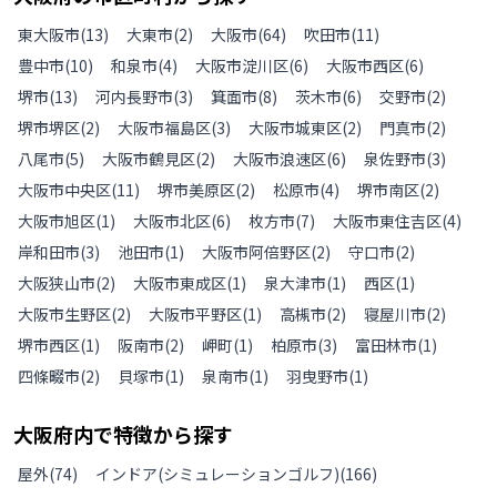
東大阪市
(
13
)
大東市
(
2
)
大阪市
(
64
)
吹田市
(
11
)
豊中市
(
10
)
和泉市
(
4
)
大阪市淀川区
(
6
)
大阪市西区
(
6
)
堺市
(
13
)
河内長野市
(
3
)
箕面市
(
8
)
茨木市
(
6
)
交野市
(
2
)
堺市堺区
(
2
)
大阪市福島区
(
3
)
大阪市城東区
(
2
)
門真市
(
2
)
八尾市
(
5
)
大阪市鶴見区
(
2
)
大阪市浪速区
(
6
)
泉佐野市
(
3
)
大阪市中央区
(
11
)
堺市美原区
(
2
)
松原市
(
4
)
堺市南区
(
2
)
大阪市旭区
(
1
)
大阪市北区
(
6
)
枚方市
(
7
)
大阪市東住吉区
(
4
)
岸和田市
(
3
)
池田市
(
1
)
大阪市阿倍野区
(
2
)
守口市
(
2
)
大阪狭山市
(
2
)
大阪市東成区
(
1
)
泉大津市
(
1
)
西区
(
1
)
大阪市生野区
(
2
)
大阪市平野区
(
1
)
高槻市
(
2
)
寝屋川市
(
2
)
堺市西区
(
1
)
阪南市
(
2
)
岬町
(
1
)
柏原市
(
3
)
富田林市
(
1
)
四條畷市
(
2
)
貝塚市
(
1
)
泉南市
(
1
)
羽曳野市
(
1
)
大阪府
内で特徴から探す
屋外
(
74
)
インドア(シミュレーションゴルフ)
(
166
)