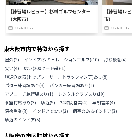
【練習場レビュー】杉村ゴルフセンター
【練習場レビュ
（大阪市）
市）
2024-03-27
2024-01-17
東大阪市
内で特徴から探す
屋外
(
3
)
インドア(シミュレーションゴルフ)
(
10
)
打ち放題
(
4
)
安い
(
4
)
広い(200ヤード超)
(
1
)
弾道測定器(トップレーサー、トラックマン等)あり
(
8
)
パター練習場あり
(
3
)
バンカー練習場あり
(
1
)
アプローチ練習場あり
(
1
)
レンタルクラブあり
(
10
)
個室打席あり
(
3
)
駅近
(
5
)
24時間営業
(
4
)
早朝営業
(
4
)
深夜営業
(
3
)
インドアで安い
(
3
)
個室のあるインドア
(
3
)
駅近のインドア
(
5
)
大阪府
の
市区町村から探す