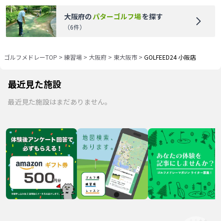
大阪府
の
パターゴルフ場
を探す
（
6
件）
ゴルフメドレーTOP
>
練習場
>
大阪府
>
東大阪市
>
GOLFEED24 小阪店
最近見た施設
最近見た施設はまだありません。