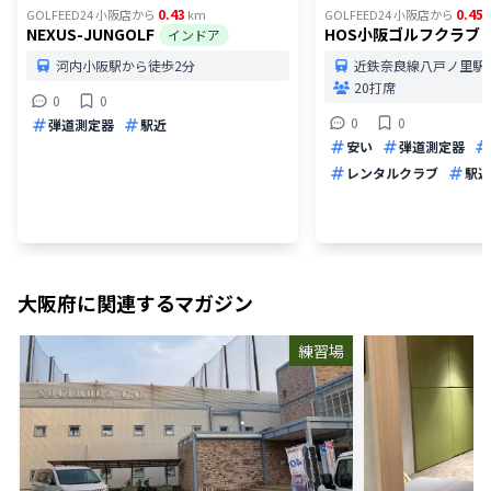
0.43
0.45
GOLFEED24 小阪店
から
km
GOLFEED24 小阪店
から
NEXUS-JUNGOLF
HOS小阪ゴルフクラブ
インドア
河内小阪駅から徒歩2分
近鉄奈良線八戸ノ里駅
20打席
0
0
0
0
弾道測定器
駅近
安い
弾道測定器
レンタルクラブ
駅近
大阪府
に関連するマガジン
練習場