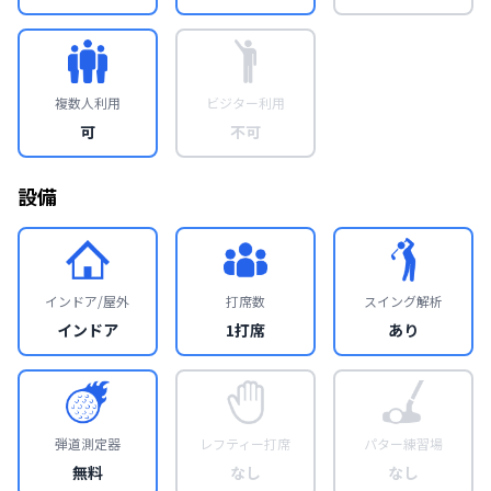
複数人利用
ビジター利用
可
不可
設備
インドア/屋外
打席数
スイング解析
インドア
1打席
あり
弾道測定器
レフティー打席
パター練習場
無料
なし
なし