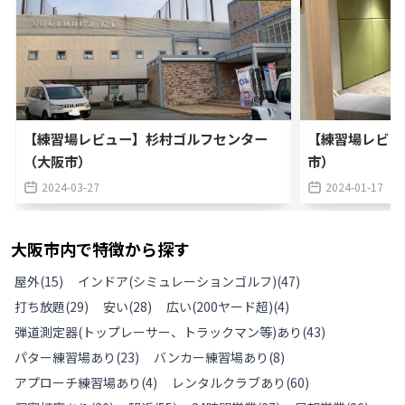
【練習場レビュー】杉村ゴルフセンター
【練習場レビュ
（大阪市）
市）
2024-03-27
2024-01-17
大阪市
内で特徴から探す
屋外
(
15
)
インドア(シミュレーションゴルフ)
(
47
)
打ち放題
(
29
)
安い
(
28
)
広い(200ヤード超)
(
4
)
弾道測定器(トップレーサー、トラックマン等)あり
(
43
)
パター練習場あり
(
23
)
バンカー練習場あり
(
8
)
アプローチ練習場あり
(
4
)
レンタルクラブあり
(
60
)