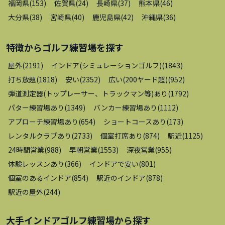
福岡県
(
153
)
佐賀県
(
24
)
長崎県
(
37
)
熊本県
(
46
)
大分県
(
38
)
宮崎県
(
40
)
鹿児島県
(
42
)
沖縄県
(
36
)
特徴から
ゴルフ練習場
を探す
屋外
(
2191
)
インドア(シミュレーションゴルフ)
(
1843
)
打ち放題
(
1818
)
安い
(
2352
)
広い(200ヤード超)
(
952
)
弾道測定器(トップレーサー、トラックマン等)あり
(
1792
)
パター練習場あり
(
1349
)
バンカー練習場あり
(
1112
)
アプローチ練習場あり
(
654
)
ショートコースあり
(
173
)
レンタルクラブあり
(
2733
)
個室打席あり
(
874
)
駅近
(
1125
)
24時間営業
(
988
)
早朝営業
(
1553
)
深夜営業
(
955
)
体験レッスンあり
(
366
)
インドアで安い
(
801
)
個室のあるインドア
(
854
)
駅近のインドア
(
878
)
駅近の屋外
(
244
)
大手インドアゴルフ練習場
から探す