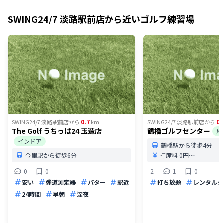
SWING24/7 淡路駅前店
から近いゴルフ練習場
0.7
0.
SWING24/7 淡路駅前店
から
km
SWING24/7 淡路駅前店
から
The Golf うちっぱ24 玉造店
鶴橋ゴルフセンター
屋
インドア
鶴橋駅から徒歩4分
今里駅から徒歩6分
打席料
0円〜
0
0
2
1
0
安い
弾道測定器
パター
駅近
打ち放題
レンタルク
24時間
早朝
深夜