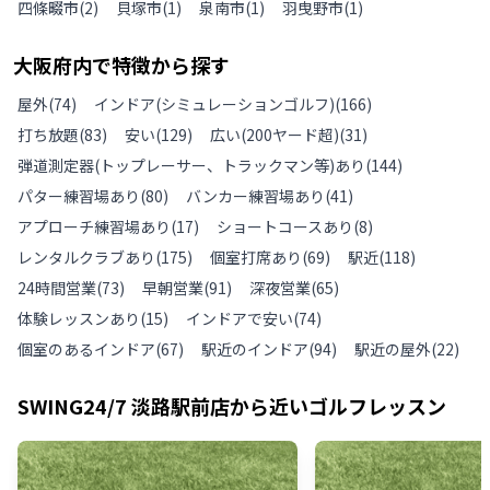
四條畷市
(
2
)
貝塚市
(
1
)
泉南市
(
1
)
羽曳野市
(
1
)
大阪府
内で特徴から探す
屋外
(
74
)
インドア(シミュレーションゴルフ)
(
166
)
打ち放題
(
83
)
安い
(
129
)
広い(200ヤード超)
(
31
)
弾道測定器(トップレーサー、トラックマン等)あり
(
144
)
パター練習場あり
(
80
)
バンカー練習場あり
(
41
)
アプローチ練習場あり
(
17
)
ショートコースあり
(
8
)
レンタルクラブあり
(
175
)
個室打席あり
(
69
)
駅近
(
118
)
24時間営業
(
73
)
早朝営業
(
91
)
深夜営業
(
65
)
体験レッスンあり
(
15
)
インドアで安い
(
74
)
個室のあるインドア
(
67
)
駅近のインドア
(
94
)
駅近の屋外
(
22
)
SWING24/7 淡路駅前店
から近いゴルフレッスン