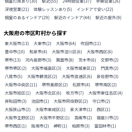
個室打席あり
(
30
)
駅近
(
55
)
24時間営業
(
37
)
早朝営業
(
26
)
深夜営業
(
21
)
体験レッスンあり
(
5
)
インドアで安い
(
22
)
個室のあるインドア
(
29
)
駅近のインドア
(
44
)
駅近の屋外
(
9
)
大阪府
の
市区町村から探す
東大阪市
(
13
)
大東市
(
2
)
大阪市
(
64
)
吹田市
(
11
)
豊中市
(
10
)
和泉市
(
4
)
大阪市淀川区
(
6
)
大阪市西区
(
6
)
堺市
(
13
)
河内長野市
(
3
)
箕面市
(
8
)
茨木市
(
6
)
交野市
(
2
)
堺市堺区
(
2
)
大阪市福島区
(
3
)
大阪市城東区
(
2
)
門真市
(
2
)
八尾市
(
5
)
大阪市鶴見区
(
2
)
大阪市浪速区
(
6
)
泉佐野市
(
3
)
大阪市中央区
(
11
)
堺市美原区
(
2
)
松原市
(
4
)
堺市南区
(
2
)
大阪市旭区
(
1
)
大阪市北区
(
6
)
枚方市
(
7
)
大阪市東住吉区
(
4
)
岸和田市
(
3
)
池田市
(
1
)
大阪市阿倍野区
(
2
)
守口市
(
2
)
大阪狭山市
(
2
)
大阪市東成区
(
1
)
泉大津市
(
1
)
西区
(
1
)
大阪市生野区
(
2
)
大阪市平野区
(
1
)
高槻市
(
2
)
寝屋川市
(
2
)
堺市西区
(
1
)
阪南市
(
2
)
岬町
(
1
)
柏原市
(
3
)
富田林市
(
1
)