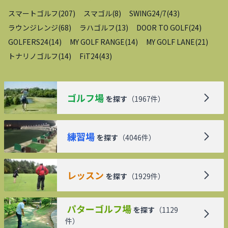
スマートゴルフ
(
207
)
スマゴル
(
8
)
SWING24/7
(
43
)
ラウンジレンジ
(
68
)
ラハゴルフ
(
13
)
DOOR TO GOLF
(
24
)
GOLFERS24
(
14
)
MY GOLF RANGE
(
14
)
MY GOLF LANE
(
21
)
トナリノゴルフ
(
14
)
FiT24
(
43
)
ゴルフ場
を探す
（
1967
件）
練習場
を探す
（
4046
件）
レッスン
を探す
（
1929
件）
パターゴルフ場
を探す
（
1129
件）