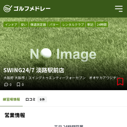
インドア
安い
弾道測定器
パター
レンタルクラブ
駅近
24時間
SWING24/7 淡路駅前店
大阪府
大阪市
/
スイングトゥエンティーフォーセブン オオサカアワジテン
0
0
練習場情報
口コミ
0
件
営業情報
平日
24時間営業