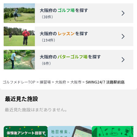
大阪府
の
ゴルフ場
を探す
（
38
件）
大阪府
の
レッスン
を探す
（
194
件）
大阪府
の
パターゴルフ場
を探す
（
6
件）
ゴルフメドレーTOP
>
練習場
>
大阪府
>
大阪市
>
SWING24/7 淡路駅前店
最近見た施設
最近見た施設はまだありません。