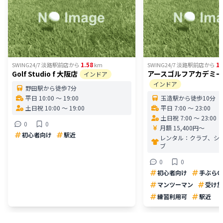
1.58
1.
SWING24/7 淡路駅前店
から
km
SWING24/7 淡路駅前店
から
Golf Studio f 大阪店
アースゴルフアカデミー
インドア
インドア
野田駅から徒歩7分
平日 10:00 〜 19:00
玉造駅から徒歩10分
土日祝 10:00 〜 19:00
平日 7:00 〜 23:00
土日祝 7:00 〜 23:00
0
0
月額 15,400円〜
初心者向け
駅近
レンタル：
クラブ、シ
ブ
0
0
初心者向け
手ぶらO
マンツーマン
受け放
練習利用可
駅近