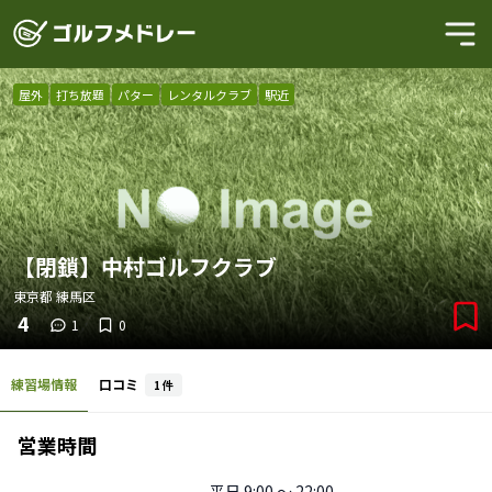
屋外
打ち放題
パター
レンタルクラブ
駅近
【閉鎖】中村ゴルフクラブ
東京都
練馬区
4
1
0
練習場情報
口コミ
1
件
営業時間
平日
9:00 〜 22:00