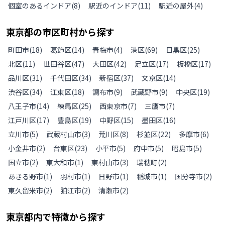
個室のあるインドア
(
8
)
駅近のインドア
(
11
)
駅近の屋外
(
4
)
東京都
の
市区町村から探す
町田市
(
18
)
葛飾区
(
14
)
青梅市
(
4
)
港区
(
69
)
目黒区
(
25
)
北区
(
11
)
世田谷区
(
47
)
大田区
(
42
)
足立区
(
17
)
板橋区
(
17
)
品川区
(
31
)
千代田区
(
34
)
新宿区
(
37
)
文京区
(
14
)
渋谷区
(
34
)
江東区
(
18
)
調布市
(
9
)
武蔵野市
(
9
)
中央区
(
19
)
八王子市
(
14
)
練馬区
(
25
)
西東京市
(
7
)
三鷹市
(
7
)
江戸川区
(
17
)
豊島区
(
19
)
中野区
(
15
)
墨田区
(
16
)
立川市
(
5
)
武蔵村山市
(
3
)
荒川区
(
8
)
杉並区
(
22
)
多摩市
(
6
)
小金井市
(
2
)
台東区
(
23
)
小平市
(
5
)
府中市
(
5
)
昭島市
(
5
)
国立市
(
2
)
東大和市
(
1
)
東村山市
(
3
)
瑞穂町
(
2
)
あきる野市
(
1
)
羽村市
(
1
)
日野市
(
1
)
稲城市
(
1
)
国分寺市
(
2
)
東久留米市
(
2
)
狛江市
(
2
)
清瀬市
(
2
)
東京都
内で特徴から探す