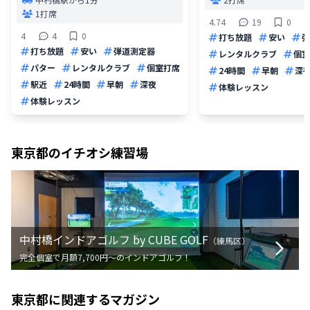
1打席
4.74
19
0
4
4
0
打ち放題
安い
弾
打ち放題
安い
弾道測定器
レンタルクラブ
個室
パター
レンタルクラブ
個室打席
24時間
早朝
深
駅近
24時間
早朝
深夜
体験レッスン
体験レッスン
東京都
のイチオシ練習場
中村橋インドアゴルフ by CUBE GOLF
（
練馬区
）
完全個室で月額7,700円〜のインドアゴルフ！
東京都
に関連するマガジン