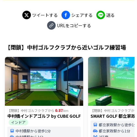
ツイートする
シェアする
送る
URLをコピーする
【閉鎖】中村ゴルフクラブ
から近いゴルフ練習場
0.87
【閉鎖】中村ゴルフクラブ
から
km
【閉鎖】中村ゴルフクラブ
か
中村橋インドアゴルフ by CUBE GOLF
SMART GOLF 都立家政
インドア
都立家政駅から徒歩1
中村橋駅から徒歩1分
都立家政駅から1分
中村橋駅から1分
2打席