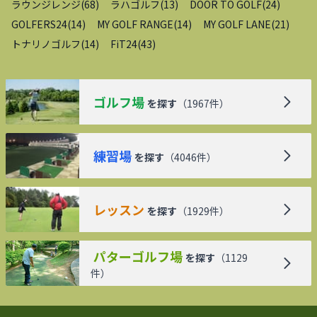
ラウンジレンジ
(
68
)
ラハゴルフ
(
13
)
DOOR TO GOLF
(
24
)
GOLFERS24
(
14
)
MY GOLF RANGE
(
14
)
MY GOLF LANE
(
21
)
トナリノゴルフ
(
14
)
FiT24
(
43
)
ゴルフ場
を探す
（
1967
件）
練習場
を探す
（
4046
件）
レッスン
を探す
（
1929
件）
パターゴルフ場
を探す
（
1129
件）