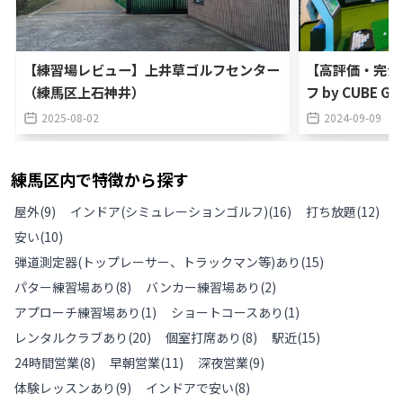
【練習場レビュー】上井草ゴルフセンター
【高評価・完全
（練馬区上石神井）
フ by CUBE
2025-08-02
2024-09-09
練馬区
内で特徴から探す
屋外
(
9
)
インドア(シミュレーションゴルフ)
(
16
)
打ち放題
(
12
)
安い
(
10
)
弾道測定器(トップレーサー、トラックマン等)あり
(
15
)
パター練習場あり
(
8
)
バンカー練習場あり
(
2
)
アプローチ練習場あり
(
1
)
ショートコースあり
(
1
)
レンタルクラブあり
(
20
)
個室打席あり
(
8
)
駅近
(
15
)
24時間営業
(
8
)
早朝営業
(
11
)
深夜営業
(
9
)
体験レッスンあり
(
9
)
インドアで安い
(
8
)