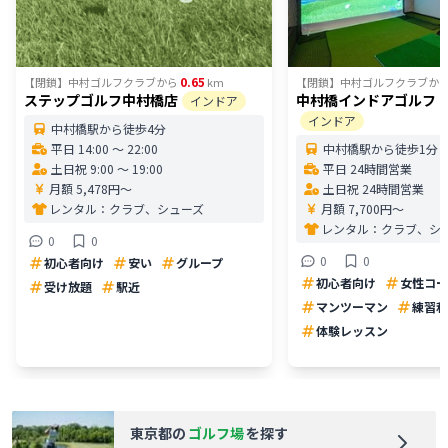
0.65
【閉鎖】中村ゴルフクラブ
から
km
【閉鎖】中村ゴルフクラブ
か
ステップゴルフ中村橋店
中村橋インドアゴルフ by 
インドア
インドア
中村橋駅から徒歩4分
平日 14:00 〜 22:00
中村橋駅から徒歩1分
土日祝 9:00 〜 19:00
平日 24時間営業
月額 5,478円〜
土日祝 24時間営業
レンタル：
クラブ、シューズ
月額 7,700円〜
レンタル：
クラブ、シ
0
0
0
0
初心者向け
安い
グループ
初心者向け
女性コー
受け放題
駅近
マンツーマン
練習利
体験レッスン
東京都
の
ゴルフ場
を探す