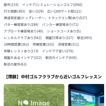
屋外
(
133
)
インドア(シミュレーションゴルフ)
(
560
)
打ち放題
(
383
)
安い
(
329
)
広い(200ヤード超)
(
21
)
弾道測定器(トップレーサー、トラックマン等)あり
(
527
)
パター練習場あり
(
184
)
バンカー練習場あり
(
71
)
アプローチ練習場あり
(
40
)
ショートコースあり
(
5
)
レンタルクラブあり
(
562
)
個室打席あり
(
327
)
駅近
(
493
)
24時間営業
(
362
)
早朝営業
(
333
)
深夜営業
(
311
)
体験レッスンあり
(
173
)
インドアで安い
(
276
)
個室のあるインドア
(
322
)
駅近のインドア
(
430
)
駅近の屋外
(
63
)
【閉鎖】中村ゴルフクラブ
から近いゴルフレッスン