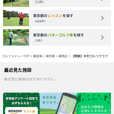
（
12
件）
東京都
の
レッスン
を探す
（
668
件）
東京都
の
パターゴルフ場
を探す
（
2
件）
ゴルフメドレーTOP
>
練習場
>
東京都
>
練馬区
>
【閉鎖】中村ゴルフクラブ
最近見た施設
最近見た施設はまだありません。