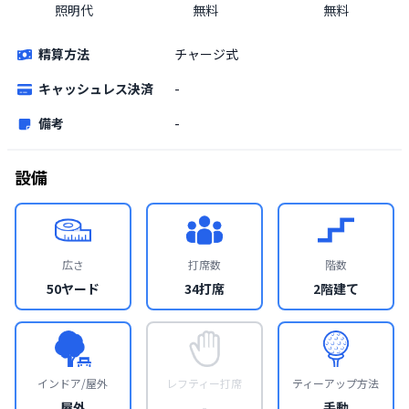
照明代
無料
無料
精算方法
チャージ式
キャッシュレス決済
-
備考
-
設備
広さ
打席数
階数
50ヤード
34打席
2階建て
インドア/屋外
レフティー打席
ティーアップ方法
屋外
-
手動