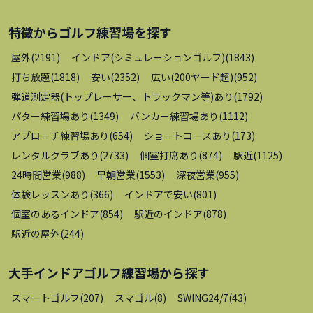
特徴から
ゴルフ練習場
を探す
屋外
(
2191
)
インドア(シミュレーションゴルフ)
(
1843
)
打ち放題
(
1818
)
安い
(
2352
)
広い(200ヤード超)
(
952
)
弾道測定器(トップレーサー、トラックマン等)あり
(
1792
)
パター練習場あり
(
1349
)
バンカー練習場あり
(
1112
)
アプローチ練習場あり
(
654
)
ショートコースあり
(
173
)
レンタルクラブあり
(
2733
)
個室打席あり
(
874
)
駅近
(
1125
)
24時間営業
(
988
)
早朝営業
(
1553
)
深夜営業
(
955
)
体験レッスンあり
(
366
)
インドアで安い
(
801
)
個室のあるインドア
(
854
)
駅近のインドア
(
878
)
駅近の屋外
(
244
)
大手インドアゴルフ練習場
から探す
スマートゴルフ
(
207
)
スマゴル
(
8
)
SWING24/7
(
43
)