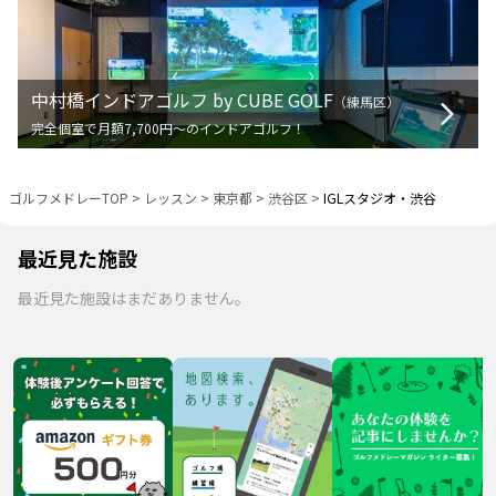
中村橋インドアゴルフ by CUBE GOLF
（
練馬区
）
完全個室で月額7,700円〜のインドアゴルフ！
ゴルフメドレーTOP
>
レッスン
>
東京都
>
渋谷区
>
IGLスタジオ・渋谷
最近見た施設
最近見た施設はまだありません。