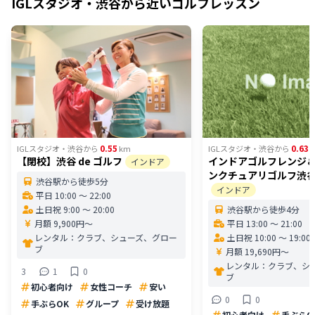
IGLスタジオ・渋谷
から近いゴルフレッスン
0.55
0.63
IGLスタジオ・渋谷
から
km
IGLスタジオ・渋谷
から
【閉校】渋谷 de ゴルフ
インドアゴルフレンジ＆
インドア
ンクチュアリゴルフ渋
渋谷駅から徒歩5分
インドア
平日 10:00 〜 22:00
土日祝 9:00 〜 20:00
渋谷駅から徒歩4分
月額 9,900円〜
平日 13:00 〜 21:00
レンタル：
クラブ、シューズ、グロー
土日祝 10:00 〜 19:00
ブ
月額 19,690円〜
レンタル：
クラブ、シ
3
1
0
ブ
初心者向け
女性コーチ
安い
0
0
手ぶらOK
グループ
受け放題
初心者向け
手ぶらO