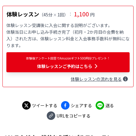
1,100
体験レッスン
：
（
45分
1回
）
円
×
体験レッスン受講後に入会に関する説明がございます。

体験当日にお申し込み手続き完了（初月・2か月目の会費を納
入）された方は、体験レッスン料金と入会事務手数料が無料にな
ります。
体験後アンケート回答でAmazonギフト500円分プレゼント！
体験レッスンご予約はこちら
体験
レッスン
の流れを見る
ツイートする
シェアする
送る
URLをコピーする