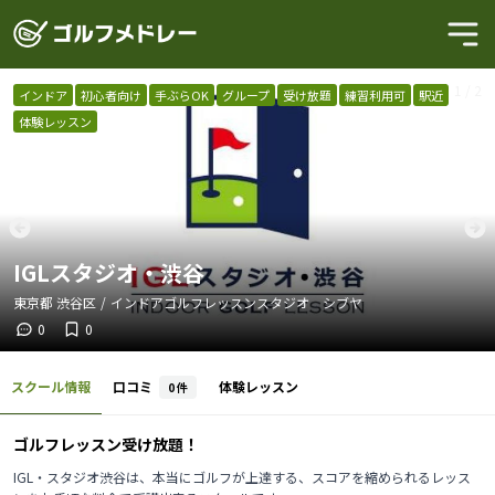
1
/
2
インドア
初心者向け
手ぶらOK
グループ
受け放題
練習利用可
駅近
体験レッスン
IGLスタジオ・渋谷
東京都
渋谷区
/
インドアゴルフレッスンスタジオ シブヤ
0
0
スクール情報
口コミ
体験レッスン
0
件
ゴルフレッスン受け放題！
IGL・スタジオ渋谷は、本当にゴルフが上達する、スコアを縮められるレッス