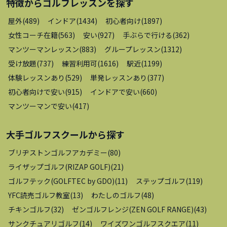
特徴から
ゴルフレッスン
を探す
屋外
(
489
)
インドア
(
1434
)
初心者向け
(
1897
)
女性コーチ在籍
(
563
)
安い
(
927
)
手ぶらで行ける
(
362
)
マンツーマンレッスン
(
883
)
グループレッスン
(
1312
)
受け放題
(
737
)
練習利用可
(
1616
)
駅近
(
1199
)
体験レッスンあり
(
529
)
単発レッスンあり
(
377
)
初心者向けで安い
(
915
)
インドアで安い
(
660
)
マンツーマンで安い
(
417
)
大手ゴルフスクール
から探す
ブリヂストンゴルフアカデミー
(
80
)
ライザップゴルフ(RIZAP GOLF)
(
21
)
ゴルフテック(GOLFTEC by GDO)
(
11
)
ステップゴルフ
(
119
)
YFC読売ゴルフ教室
(
13
)
わたしのゴルフ
(
48
)
チキンゴルフ
(
32
)
ゼンゴルフレンジ(ZEN GOLF RANGE)
(
43
)
サンクチュアリゴルフ
(
14
)
ワイズワンゴルフスクエア
(
11
)