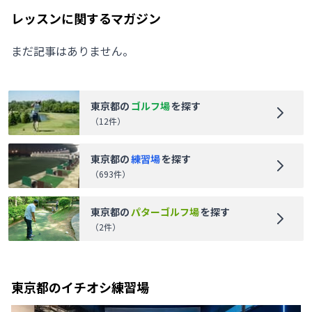
レッスンに関するマガジン
まだ記事はありません。
東京都
の
ゴルフ場
を探す
（
12
件）
東京都
の
練習場
を探す
（
693
件）
東京都
の
パターゴルフ場
を探す
（
2
件）
東京都
のイチオシ練習場