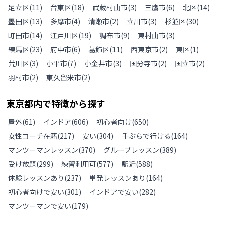
足立区
(
11
)
台東区
(
18
)
武蔵村山市
(
3
)
三鷹市
(
6
)
北区
(
14
)
墨田区
(
13
)
多摩市
(
4
)
清瀬市
(
2
)
立川市
(
3
)
杉並区
(
30
)
町田市
(
14
)
江戸川区
(
19
)
調布市
(
9
)
東村山市
(
3
)
練馬区
(
23
)
府中市
(
6
)
葛飾区
(
11
)
西東京市
(
2
)
東区
(
1
)
荒川区
(
3
)
小平市
(
7
)
小金井市
(
3
)
国分寺市
(
2
)
国立市
(
2
)
羽村市
(
2
)
東久留米市
(
2
)
東京都
内で特徴から探す
屋外
(
61
)
インドア
(
606
)
初心者向け
(
650
)
女性コーチ在籍
(
217
)
安い
(
304
)
手ぶらで行ける
(
164
)
マンツーマンレッスン
(
370
)
グループレッスン
(
389
)
受け放題
(
299
)
練習利用可
(
577
)
駅近
(
588
)
体験レッスンあり
(
237
)
単発レッスンあり
(
164
)
初心者向けで安い
(
301
)
インドアで安い
(
282
)
マンツーマンで安い
(
179
)