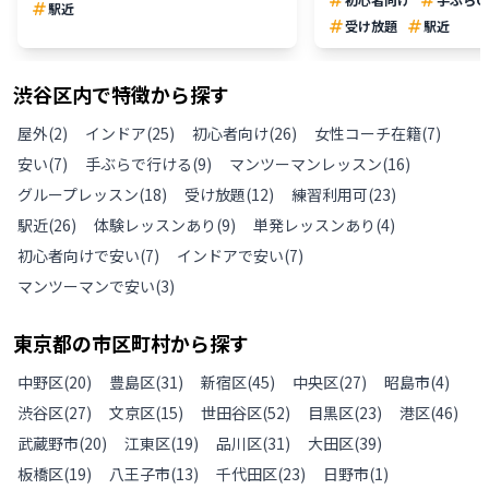
駅近
受け放題
駅近
渋谷区
内で特徴から探す
屋外
(
2
)
インドア
(
25
)
初心者向け
(
26
)
女性コーチ在籍
(
7
)
安い
(
7
)
手ぶらで行ける
(
9
)
マンツーマンレッスン
(
16
)
グループレッスン
(
18
)
受け放題
(
12
)
練習利用可
(
23
)
駅近
(
26
)
体験レッスンあり
(
9
)
単発レッスンあり
(
4
)
初心者向けで安い
(
7
)
インドアで安い
(
7
)
マンツーマンで安い
(
3
)
東京都
の
市区町村から探す
中野区
(
20
)
豊島区
(
31
)
新宿区
(
45
)
中央区
(
27
)
昭島市
(
4
)
渋谷区
(
27
)
文京区
(
15
)
世田谷区
(
52
)
目黒区
(
23
)
港区
(
46
)
武蔵野市
(
20
)
江東区
(
19
)
品川区
(
31
)
大田区
(
39
)
板橋区
(
19
)
八王子市
(
13
)
千代田区
(
23
)
日野市
(
1
)