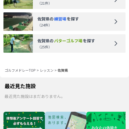
（
21
件）
佐賀県
の
練習場
を探す
（
24
件）
佐賀県
の
パターゴルフ場
を探す
（
25
件）
ゴルフメドレーTOP
>
レッスン
>
佐賀県
最近見た施設
最近見た施設はまだありません。