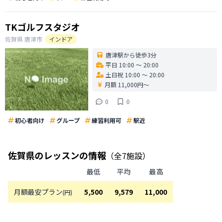
TKゴルフスタジオ
佐賀県
唐津市
インドア
唐津駅から徒歩3分
平日 10:00 〜 20:00
土日祝 10:00 〜 20:00
月額 11,000円〜
0
0
初心者向け
グループ
練習利用可
駅近
佐賀県
のレッスンの情報
（全
7
施設）
最低
平均
最高
月額最安プラン
5,500
9,579
11,000
(円)