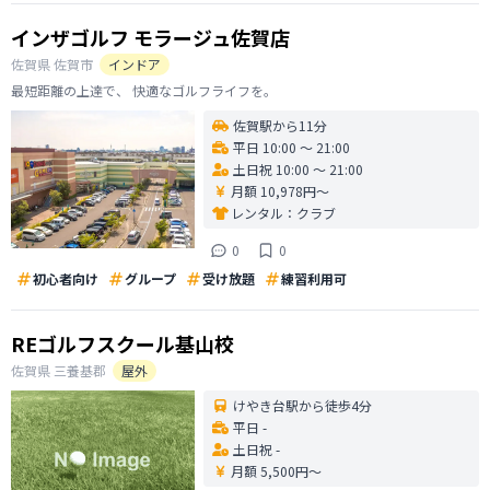
インザゴルフ モラージュ佐賀店
佐賀県
佐賀市
インドア
最短距離の上達で、 快適なゴルフライフを。
佐賀駅から11分
平日 10:00 〜 21:00
土日祝 10:00 〜 21:00
月額 10,978円〜
レンタル：
クラブ
0
0
初心者向け
グループ
受け放題
練習利用可
REゴルフスクール基山校
佐賀県
三養基郡
屋外
けやき台駅から徒歩4分
平日 -
土日祝 -
月額 5,500円〜