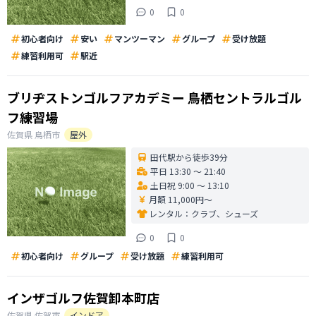
0
0
初心者向け
安い
マンツーマン
グループ
受け放題
練習利用可
駅近
ブリヂストンゴルフアカデミー 鳥栖セントラルゴル
フ練習場
佐賀県
鳥栖市
屋外
田代駅から徒歩39分
平日 13:30 〜 21:40
土日祝 9:00 〜 13:10
月額 11,000円〜
レンタル：
クラブ、シューズ
0
0
初心者向け
グループ
受け放題
練習利用可
インザゴルフ佐賀卸本町店
佐賀県
佐賀市
インドア