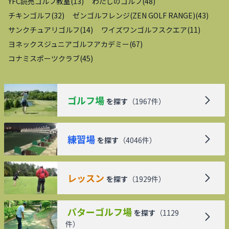
YFC読売ゴルフ教室
(
13
)
わたしのゴルフ
(
48
)
チキンゴルフ
(
32
)
ゼンゴルフレンジ(ZEN GOLF RANGE)
(
43
)
サンクチュアリゴルフ
(
14
)
ワイズワンゴルフスクエア
(
11
)
ヨネックスジュニアゴルフアカデミー
(
67
)
コナミスポーツクラブ
(
45
)
ゴルフ場
を探す
（
1967
件）
練習場
を探す
（
4046
件）
レッスン
を探す
（
1929
件）
パターゴルフ場
を探す
（
1129
件）