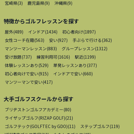
宮崎県
(
3
)
鹿児島県
(
9
)
沖縄県
(
9
)
特徴から
ゴルフレッスン
を探す
屋外
(
489
)
インドア
(
1434
)
初心者向け
(
1897
)
女性コーチ在籍
(
563
)
安い
(
927
)
手ぶらで行ける
(
362
)
マンツーマンレッスン
(
883
)
グループレッスン
(
1312
)
受け放題
(
737
)
練習利用可
(
1616
)
駅近
(
1199
)
体験レッスンあり
(
529
)
単発レッスンあり
(
377
)
初心者向けで安い
(
915
)
インドアで安い
(
660
)
マンツーマンで安い
(
417
)
大手ゴルフスクール
から探す
ブリヂストンゴルフアカデミー
(
80
)
ライザップゴルフ(RIZAP GOLF)
(
21
)
ゴルフテック(GOLFTEC by GDO)
(
11
)
ステップゴルフ
(
119
)