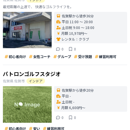
最短距離の上達で、 快適なゴルフライフを。
佐賀駅から徒歩36分
平日 11:00 〜 20:00
土日祝 9:00 〜 18:00
月額 10,978円〜
レンタル：
クラブ
0
0
初心者向け
女性コーチ
グループ
受け放題
練習利用可
パトロンゴルフスタジオ
佐賀県
佐賀市
インドア
佐賀駅から徒歩20分
平日 -
土日祝 -
月額 6,600円〜
0
0
初心者向け
安い
練習利用可