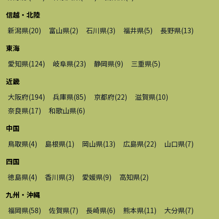
信越・北陸
新潟県
(
20
)
富山県
(
2
)
石川県
(
3
)
福井県
(
5
)
長野県
(
13
)
東海
愛知県
(
124
)
岐阜県
(
23
)
静岡県
(
9
)
三重県
(
5
)
近畿
大阪府
(
194
)
兵庫県
(
85
)
京都府
(
22
)
滋賀県
(
10
)
奈良県
(
17
)
和歌山県
(
6
)
中国
鳥取県
(
4
)
島根県
(
1
)
岡山県
(
13
)
広島県
(
22
)
山口県
(
7
)
四国
徳島県
(
4
)
香川県
(
3
)
愛媛県
(
9
)
高知県
(
2
)
九州・沖縄
福岡県
(
58
)
佐賀県
(
7
)
長崎県
(
6
)
熊本県
(
11
)
大分県
(
7
)