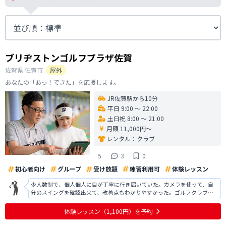
ブリヂストンゴルフプラザ佐賀
佐賀県
佐賀市
屋外
あなたの「あっ！できた」を応援します。
JR佐賀駅から10分
平日 9:00 〜 22:00
土日祝 8:00 〜 21:00
月額 11,000円〜
レンタル：
クラブ
5
3
0
初心者向け
グループ
受け放題
練習利用可
体験レッスン
少人数制で、個人個人に目が丁寧に行き届いていた。カメラを使って、自
分のスイングを確認出来て、改善点もわかりやすかった。ゴルフクラブ
も、無料貸し出しがされていたのも良かった。設備も、こぎれいで、建物
のつくりもわかりやすかった。商業施設にも隣接しているので、買い物つ
体験レッスン
（1,100円）
を予約
いでに練習ができる環境であると思う。今