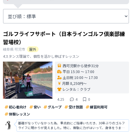
ゴルフライフサポート（日本ラインゴルフ倶楽部練
習場校）
岐阜県
可児市
屋外
4スタンス理論で、個性を活かし伸ばすレッスン
西可児駅から徒歩31分
平日 15:30 〜 17:00
土日祝 10:00 〜 17:30
月額 8,250円〜
レンタル：
クラブ
4.25
4
0
初心者向け
安い
グループ
受け放題
練習利用可
体験レッスン
基礎がなっていなかった為、重点的にご指導いただき、30年ぶりのゴルフ
ライフに明かりが見えました。特に、無駄に力がはいって、身体をうまく