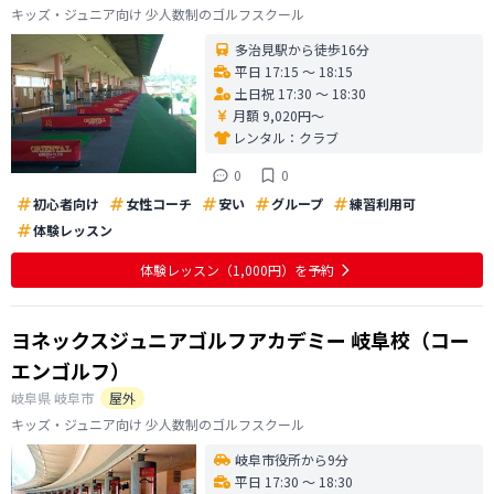
キッズ・ジュニア向け 少人数制のゴルフスクール
多治見駅から徒歩16分
平日 17:15 〜 18:15
土日祝 17:30 〜 18:30
月額 9,020円〜
レンタル：
クラブ
0
0
初心者向け
女性コーチ
安い
グループ
練習利用可
体験レッスン
体験レッスン
（1,000円）
を予約
ヨネックスジュニアゴルフアカデミー 岐阜校（コー
エンゴルフ）
岐阜県
岐阜市
屋外
キッズ・ジュニア向け 少人数制のゴルフスクール
岐阜市役所から9分
平日 17:30 〜 18:30