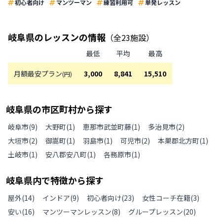
初心者向け
マンツーマン
練習利用可
単発レッスン
岐阜県
のレッスンの情報
（全
23
施設）
最低
平均
最高
月額最安プラン
3,000
8,841
15,510
(円)
岐阜県
の
市区町村から探す
岐阜市
(
9
)
大野町
(
1
)
恵那市武並町藤
(
1
)
多治見市
(
2
)
大垣市
(
2
)
御嵩町
(
1
)
羽島市
(
1
)
可児市
(
2
)
本巣郡北方町
(
1
)
土岐市
(
1
)
安八郡安八町
(
1
)
各務原市
(
1
)
岐阜県
内で特徴から探す
屋外
(
14
)
インドア
(
9
)
初心者向け
(
23
)
女性コーチ在籍
(
3
)
安い
(
16
)
マンツーマンレッスン
(
8
)
グループレッスン
(
20
)