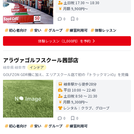
土日祝 17:30 〜 18:30
月額 9,900円〜
0
0
初心者向け
安い
グループ
練習利用可
体験レッスン
体験レッスン
（1,000円）
を予約
アラヴァゴルフスクール茜部店
岐阜県
岐阜市
インドア
GOLFZON GDR機に加え、エリアスクール店で初の『トラックマンiO』を完備
岐阜駅から徒歩28分
平日 10:00 〜 22:40
土日祝 8:50 〜 21:30
月額 9,300円〜
レンタル：
クラブ、グローブ
0
0
初心者向け
安い
グループ
練習利用可