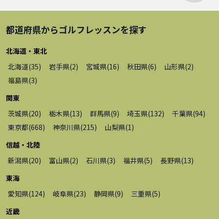
都道府県から
ゴルフレッスン
を探す
北海道・東北
北海道
(
35
)
岩手県
(
2
)
宮城県
(
16
)
秋田県
(
6
)
山形県
(
2
)
福島県
(
3
)
関東
茨城県
(
20
)
栃木県
(
13
)
群馬県
(
9
)
埼玉県
(
132
)
千葉県
(
94
)
東京都
(
668
)
神奈川県
(
215
)
山梨県
(
1
)
信越・北陸
新潟県
(
20
)
富山県
(
2
)
石川県
(
3
)
福井県
(
5
)
長野県
(
13
)
東海
愛知県
(
124
)
岐阜県
(
23
)
静岡県
(
9
)
三重県
(
5
)
近畿