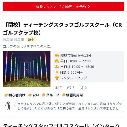
使っていなかった点も理解できましたが、習得までにはより練習が必要か
と思っています。もっと早く、レッスンを受けていればと悔いています。と
体験レッスン
（1,100円）
を予約
りあえず、コ－スでも力が入らない
【閉校】ティーチングスタッフゴルフスクール（CR
ゴルフクラブ校）
岐阜県
岐阜市
屋外
ゴルフの楽しさをすべての人に。
岐阜市役所から13分
平日 10:00 〜 22:00
土日祝 10:00 〜 16:30
月額 6,600円〜
レンタル：
クラブ
4.17
6
0
初心者向け
安い
グループ
練習利用可
当日はレッスンに私以外に5名の方が参加されていました。私は打ちっぱな
しに3回行ったことがあるだけの初心者で、道具はレンタルで参加しまし
た。まずフォームの確認や、おすすめのクラブセットなど丁寧に教えてい
ただき、大変助かりました。 教え方が分かりやすく、雰囲気は和やかで良
かったので通うことを決めました。
ティーチングスタッフゴルフスクール（インターク