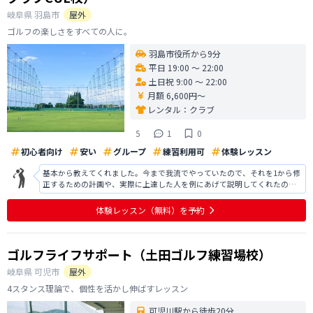
岐阜県
羽島市
屋外
ゴルフの楽しさをすべての人に。
羽島市役所から9分
平日 19:00 〜 22:00
土日祝 9:00 〜 22:00
月額 6,600円〜
レンタル：
クラブ
5
1
0
初心者向け
安い
グループ
練習利用可
体験レッスン
基本から教えてくれました。今まで我流でやっていたので、それを1から修
正するための計画や、実際に上達した人を例にあげて説明してくれたので
非常にわかりやすかったです。ゴルフ場自体もとても広く、設備も整って
いるのでとても良いと思いました。入会は検討中ですが、とても有意義な
体験レッスン
（無料）
を予約
体験レッスンでした。ありがとうござ
ゴルフライフサポート（土田ゴルフ練習場校）
岐阜県
可児市
屋外
4スタンス理論で、個性を活かし伸ばすレッスン
可児川駅から徒歩20分