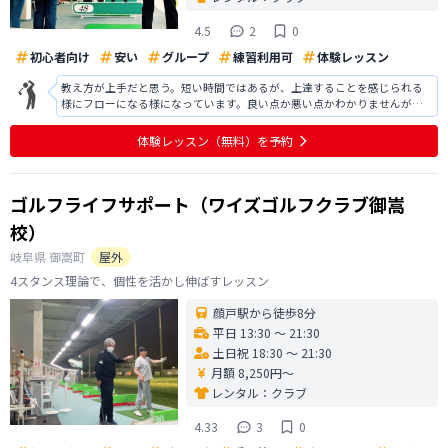
4.5
2
0
初心者向け
安い
グループ
練習利用可
体験レッスン
教え方が上手だと思う。短い時間ではあるが、上達することを感じられる
様にフローになる様になっています。良い点か悪い点かわかりませんが付
かず離れず他の指導もありマンツーマンとはいかないまでも、ちょうど良
い距離感だと思います。ただ、最後1時間の体験時間が終わった後、席で10
体験レッスン
（無料）
を予約
分ほどどうしたら良いのか分からな
ゴルフライフサポート（ワイズゴルフクラブ御嵩
校）
岐阜県
御嵩町
屋外
4スタンス理論で、個性を活かし伸ばすレッスン
顔戸駅から徒歩8分
平日 13:30 〜 21:30
土日祝 18:30 〜 21:30
月額 8,250円〜
レンタル：
クラブ
4.33
3
0