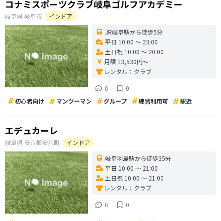
コナミスポーツクラブ岐阜ゴルフアカデミー
岐阜県
岐阜市
インドア
JR岐阜駅から徒歩5分
平日 10:00 〜 23:00
土日祝 10:00 〜 20:00
月額 13,530円〜
レンタル：
クラブ
0
0
初心者向け
マンツーマン
グループ
練習利用可
駅近
エデュカーレ
岐阜県
安八郡安八町
インドア
岐阜羽島駅から徒歩35分
平日 10:00 〜 21:00
土日祝 10:00 〜 21:00
レンタル：
クラブ
0
0