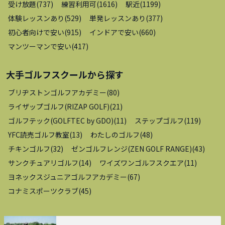
受け放題
(
737
)
練習利用可
(
1616
)
駅近
(
1199
)
体験レッスンあり
(
529
)
単発レッスンあり
(
377
)
初心者向けで安い
(
915
)
インドアで安い
(
660
)
マンツーマンで安い
(
417
)
大手ゴルフスクール
から探す
ブリヂストンゴルフアカデミー
(
80
)
ライザップゴルフ(RIZAP GOLF)
(
21
)
ゴルフテック(GOLFTEC by GDO)
(
11
)
ステップゴルフ
(
119
)
YFC読売ゴルフ教室
(
13
)
わたしのゴルフ
(
48
)
チキンゴルフ
(
32
)
ゼンゴルフレンジ(ZEN GOLF RANGE)
(
43
)
サンクチュアリゴルフ
(
14
)
ワイズワンゴルフスクエア
(
11
)
ヨネックスジュニアゴルフアカデミー
(
67
)
コナミスポーツクラブ
(
45
)