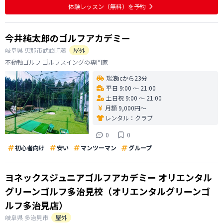
体験レッスン
（無料）
を予約
今井純太郎のゴルフアカデミー
岐阜県
恵那市武並町藤
屋外
不動軸ゴルフ ゴルフスイングの専門家
瑞浪icから23分
平日 9:00 〜 21:00
土日祝 9:00 〜 21:00
月額 9,000円〜
レンタル：
クラブ
0
0
初心者向け
安い
マンツーマン
グループ
ヨネックスジュニアゴルフアカデミー オリエンタル
グリーンゴルフ多治見校（オリエンタルグリーンゴ
ルフ多治見店）
岐阜県
多治見市
屋外