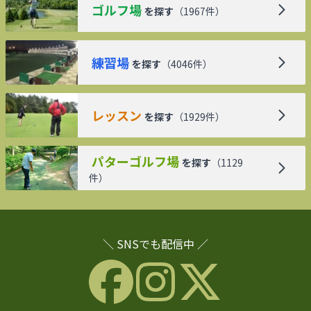
ゴルフ場
を探す
（
1967
件）
練習場
を探す
（
4046
件）
レッスン
を探す
（
1929
件）
パターゴルフ場
を探す
（
1129
件）
＼ SNSでも配信中 ／