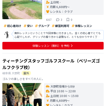
土日祝 -
月額 6,600円〜
レンタル：
クラブ
4.67
3
0
初心者向け
安い
グループ
練習利用可
体験レッスン
無料レッスンということで今回体験に行きました。 全くの初心者でとても
心配でしたが、グリップの握り方から姿勢など、とても分かりやすく丁寧
に教えていただけました。ボールが当たらなくなると改善点を教えていた
だき、当たって飛んだ時はとても嬉しい気持ちになりました。続けること
体験レッスン
（無料）
を予約
が大事なので早くコースに出れるよう
ティーチングスタッフゴルフスクール（ベリーズゴ
ルフクラブ校）
岐阜県
大野町
屋外
ゴルフの楽しさをすべての人に。
大野町役場から8分
平日 10:00 〜 22:00
土日祝 10:00 〜 15:00
月額 6,600円〜
レンタル：
クラブ