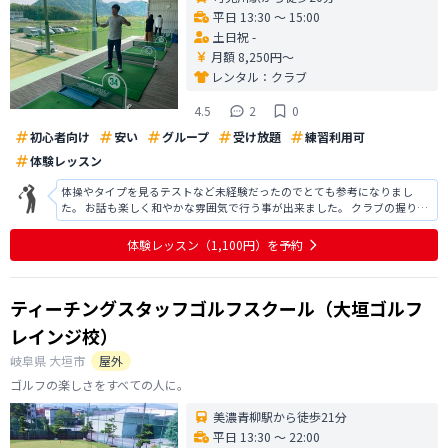
平日 13:30 〜 15:00
土日祝 -
月額 8,250円〜
レンタル：
クラブ
4.5
2
0
初心者向け
安い
グループ
受け放題
練習利用可
体験レッスン
体操やタイプを見るテストなど未経験だったのでとても参考になりまし
た。 お話も楽しく和やかな雰囲気で行う事が出来ました。 クラブの握り方
も思っていたのと違いとても自然で握りやすく無理なく打てました。 １時
間位で良いのでもう少し安価にするか値段はそのままで１時間で3人程度に
体験レッスン
（1,100円）
を予約
するなど改善して貰えると有難
ティーチングスタッフゴルフスクール（大垣ゴルフ
レインジ校）
岐阜県
大垣市
屋外
ゴルフの楽しさをすべての人に。
美濃青柳駅から徒歩21分
平日 13:30 〜 22:00