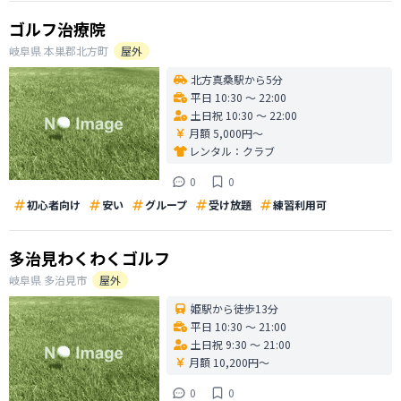
ゴルフ治療院
岐阜県
本巣郡北方町
屋外
北方真桑駅から5分
平日 10:30 〜 22:00
土日祝 10:30 〜 22:00
月額 5,000円〜
レンタル：
クラブ
0
0
初心者向け
安い
グループ
受け放題
練習利用可
多治見わくわくゴルフ
岐阜県
多治見市
屋外
姫駅から徒歩13分
平日 10:30 〜 21:00
土日祝 9:30 〜 21:00
月額 10,200円〜
0
0