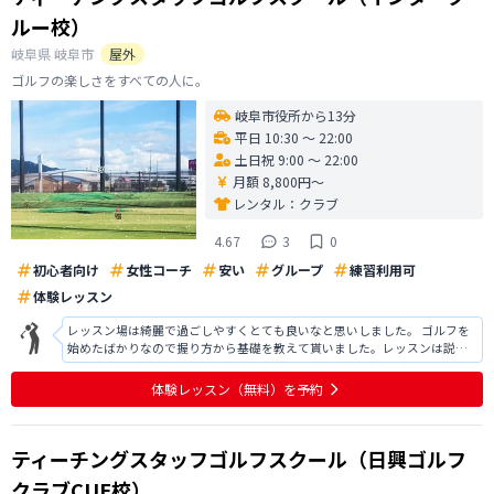
ルー校）
岐阜県
岐阜市
屋外
ゴルフの楽しさをすべての人に。
岐阜市役所から13分
平日 10:30 〜 22:00
土日祝 9:00 〜 22:00
月額 8,800円〜
レンタル：
クラブ
4.67
3
0
初心者向け
女性コーチ
安い
グループ
練習利用可
体験レッスン
レッスン場は綺麗で過ごしやすくとても良いなと思いしました。 ゴルフを
始めたばかりなので握り方から基礎を教えて貰いました。レッスンは説明
も丁寧で非常に分かりやすかったです。 サイトをしっかり読んでなかった
ので、伺った当初はマンツーマンレッスンだと思っていたけれど団体レッ
体験レッスン
（無料）
を予約
スンで驚きました。 自身の感覚と
ティーチングスタッフゴルフスクール（日興ゴルフ
クラブCUE校）