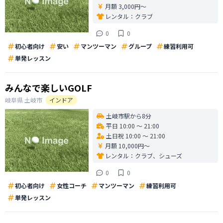
月額 3,000円〜
レンタル：
クラブ
0
0
初心者向け
安い
マンツーマン
グループ
練習利用可
単発レッスン
みんなで楽しいGOLF
岐阜県
土岐市
インドア
土岐市駅から8分
平日 10:00 〜 21:00
土日祝 10:00 〜 21:00
月額 10,000円〜
レンタル：
クラブ、シューズ
0
0
初心者向け
女性コーチ
マンツーマン
練習利用可
単発レッスン