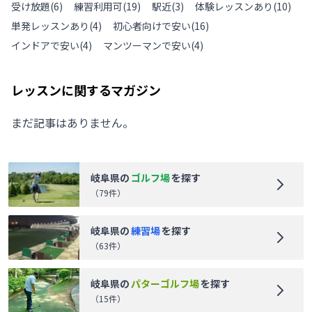
受け放題
(
6
)
練習利用可
(
19
)
駅近
(
3
)
体験レッスンあり
(
10
)
単発レッスンあり
(
4
)
初心者向けで安い
(
16
)
インドアで安い
(
4
)
マンツーマンで安い
(
4
)
レッスンに関するマガジン
まだ記事はありません。
岐阜県
の
ゴルフ場
を探す
（
79
件）
岐阜県
の
練習場
を探す
（
63
件）
岐阜県
の
パターゴルフ場
を探す
（
15
件）