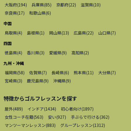
大阪府
(
194
)
兵庫県
(
85
)
京都府
(
22
)
滋賀県
(
10
)
奈良県
(
17
)
和歌山県
(
6
)
中国
鳥取県
(
4
)
島根県
(
1
)
岡山県
(
13
)
広島県
(
22
)
山口県
(
7
)
四国
徳島県
(
4
)
香川県
(
3
)
愛媛県
(
9
)
高知県
(
2
)
九州・沖縄
福岡県
(
58
)
佐賀県
(
7
)
長崎県
(
6
)
熊本県
(
11
)
大分県
(
7
)
宮崎県
(
3
)
鹿児島県
(
9
)
沖縄県
(
9
)
特徴から
ゴルフレッスン
を探す
屋外
(
489
)
インドア
(
1434
)
初心者向け
(
1897
)
女性コーチ在籍
(
563
)
安い
(
927
)
手ぶらで行ける
(
362
)
マンツーマンレッスン
(
883
)
グループレッスン
(
1312
)