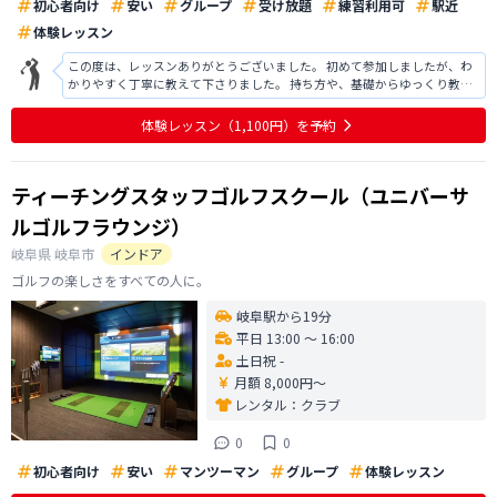
初心者向け
安い
グループ
受け放題
練習利用可
駅近
体験レッスン
この度は、レッスンありがとうございました。 初めて参加しましたが、わ
かりやすく丁寧に教えて下さりました。 持ち方や、基礎からゆっくり教え
ていただける為、とても分かりやすかったです。 また体幹とかも見ていた
だけました 初心者でも理解して少し上達する事が出来ました また利用する
体験レッスン
（1,100円）
を予約
事があれば、利用をしてみた
ティーチングスタッフゴルフスクール（ユニバーサ
ルゴルフラウンジ）
岐阜県
岐阜市
インドア
ゴルフの楽しさをすべての人に。
岐阜駅から19分
平日 13:00 〜 16:00
土日祝 -
月額 8,000円〜
レンタル：
クラブ
0
0
初心者向け
安い
マンツーマン
グループ
体験レッスン