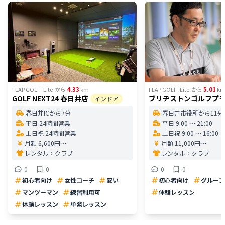
4.33
5.01
FLAP GOLF -Lite-
から
km
FLAP GOLF -Lite-
から
k
GOLF NEXT24 春日井店
ブリヂストンゴルフプ
インドア
春日井ICから7分
春日井市役所から11分
平日 24時間営業
平日 9:00 〜 21:00
土日祝 24時間営業
土日祝 9:00 〜 16:00
月額 6,600円〜
月額 11,000円〜
レンタル：
クラブ
レンタル：
クラブ
0
0
0
0
初心者向け
女性コーチ
安い
初心者向け
グループ
マンツーマン
練習利用可
体験レッスン
体験レッスン
単発レッスン