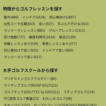
特徴から
ゴルフレッスン
を探す
屋外
(
489
)
インドア
(
1434
)
初心者向け
(
1897
)
女性コーチ在籍
(
563
)
安い
(
927
)
手ぶらで行ける
(
362
)
マンツーマンレッスン
(
883
)
グループレッスン
(
1312
)
受け放題
(
737
)
練習利用可
(
1616
)
駅近
(
1199
)
体験レッスンあり
(
529
)
単発レッスンあり
(
377
)
初心者向けで安い
(
915
)
インドアで安い
(
660
)
マンツーマンで安い
(
417
)
大手ゴルフスクール
から探す
ブリヂストンゴルフアカデミー
(
80
)
ライザップゴルフ(RIZAP GOLF)
(
21
)
ゴルフテック(GOLFTEC by GDO)
(
11
)
ステップゴルフ
(
119
)
YFC読売ゴルフ教室
(
13
)
わたしのゴルフ
(
48
)
チキンゴルフ
(
32
)
ゼンゴルフレンジ(ZEN GOLF RANGE)
(
43
)