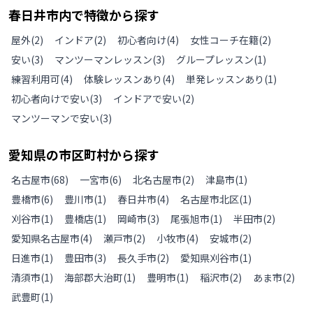
春日井市
内で特徴から探す
屋外
(
2
)
インドア
(
2
)
初心者向け
(
4
)
女性コーチ在籍
(
2
)
安い
(
3
)
マンツーマンレッスン
(
3
)
グループレッスン
(
1
)
練習利用可
(
4
)
体験レッスンあり
(
4
)
単発レッスンあり
(
1
)
初心者向けで安い
(
3
)
インドアで安い
(
2
)
マンツーマンで安い
(
3
)
愛知県
の
市区町村から探す
名古屋市
(
68
)
一宮市
(
6
)
北名古屋市
(
2
)
津島市
(
1
)
豊橋市
(
6
)
豊川市
(
1
)
春日井市
(
4
)
名古屋市北区
(
1
)
刈谷市
(
1
)
豊橋店
(
1
)
岡崎市
(
3
)
尾張旭市
(
1
)
半田市
(
2
)
愛知県名古屋市
(
4
)
瀬戸市
(
2
)
小牧市
(
4
)
安城市
(
2
)
日進市
(
1
)
豊田市
(
3
)
長久手市
(
2
)
愛知県刈谷市
(
1
)
清須市
(
1
)
海部郡大治町
(
1
)
豊明市
(
1
)
稲沢市
(
2
)
あま市
(
2
)
武豊町
(
1
)