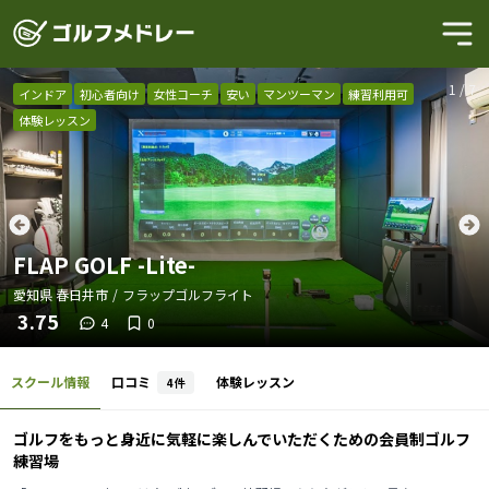
1
/
7
インドア
初心者向け
女性コーチ
安い
マンツーマン
練習利用可
体験レッスン
FLAP GOLF -Lite-
愛知県
春日井市
/
フラップゴルフライト
3.75
4
0
スクール情報
口コミ
体験レッスン
4
件
ゴルフをもっと身近に気軽に楽しんでいただくための会員制ゴルフ
練習場