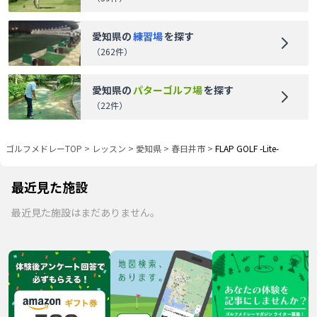
愛知県
の
練習場
を探す
（
262
件）
愛知県
の
パターゴルフ場
を探す
（
22
件）
ゴルフメドレーTOP
>
レッスン
>
愛知県
>
春日井市
>
FLAP GOLF -Lite-
最近見た施設
最近見た施設はまだありません。