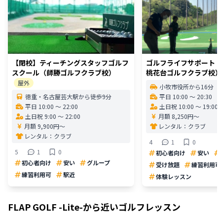
【閉校】ティーチングスタッフゴルフ
ゴルフライフサポート
スクール（師勝ゴルフクラブ校）
桃花台ゴルフクラブ校
屋外
小牧市役所から16分
徳重・名古屋芸大駅から徒歩9分
平日 10:00 〜 20:30
平日 10:00 〜 22:00
土日祝 10:00 〜 19:00
土日祝 9:00 〜 22:00
月額 8,250円〜
月額 9,900円〜
レンタル：
クラブ
レンタル：
クラブ
4
1
0
5
1
0
初心者向け
安い
初心者向け
安い
グループ
受け放題
練習利用可
練習利用可
駅近
体験レッスン
FLAP GOLF -Lite-
から近いゴルフレッスン