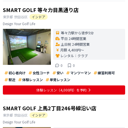
SMART GOLF 等々力目黒通り店
東京都
世田谷区
インドア
Design Your Golf Life
等々力駅から徒歩5分
平日 24時間営業
土日祝 24時間営業
月額 4,400円〜
レンタル：
クラブ
0
0
初心者向け
女性コーチ
安い
マンツーマン
練習利用可
駅近
体験レッスン
単発レッスン
体験レッスン
（4,000円）
を予約
SMART GOLF 上馬2丁目246号線沿い店
東京都
世田谷区
インドア
Design Your Golf Life