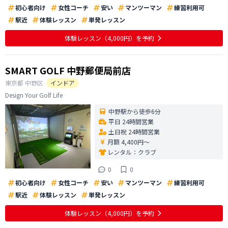
初心者向け
女性コーチ
安い
マンツーマン
練習利用可
駅近
体験レッスン
単発レッスン
体験レッスン
（4,000円）
を予約
SMART GOLF 中野郵便局前店
東京都
中野区
インドア
Design Your Golf Life
中野駅から徒歩6分
平日 24時間営業
土日祝 24時間営業
月額 4,400円〜
レンタル：
クラブ
0
0
初心者向け
女性コーチ
安い
マンツーマン
練習利用可
駅近
体験レッスン
単発レッスン
体験レッスン
（4,000円）
を予約