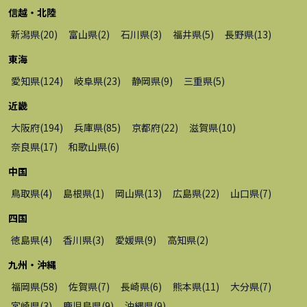
信越・北陸
新潟県
(
20
)
富山県
(
2
)
石川県
(
3
)
福井県
(
5
)
長野県
(
13
)
東海
愛知県
(
124
)
岐阜県
(
23
)
静岡県
(
9
)
三重県
(
5
)
近畿
大阪府
(
194
)
兵庫県
(
85
)
京都府
(
22
)
滋賀県
(
10
)
奈良県
(
17
)
和歌山県
(
6
)
中国
鳥取県
(
4
)
島根県
(
1
)
岡山県
(
13
)
広島県
(
22
)
山口県
(
7
)
四国
徳島県
(
4
)
香川県
(
3
)
愛媛県
(
9
)
高知県
(
2
)
九州・沖縄
福岡県
(
58
)
佐賀県
(
7
)
長崎県
(
6
)
熊本県
(
11
)
大分県
(
7
)
宮崎県
(
3
)
鹿児島県
(
9
)
沖縄県
(
9
)