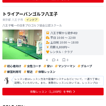
も気さくな感じで好印象を持
トライアーバンゴルフ八王子
東京都
八王子市
インドア
八王子唯一の日本プロゴルフ協会公認スクール
八王子駅から徒歩4分
平日 10:00 〜 22:00
土日祝 10:00 〜 18:00
月額 8,800円〜
レンタル：
クラブ
4
4
0
初心者向け
女性コーチ
安い
マンツーマン
グループ
練習利用可
駅近
体験レッスン
レッスン前はレッスン方法や設備やシステムなどについて、一通り丁寧に
説明していただいた。また、実際のレッスンにおいては、レッスンプロの
人がわかりやすい説明をしてくれた。はじめに教わりたいことを聞いてい
ただき、アイアンの打ち方を質問したところ、シンプルかつ要点を話して
体験レッスン
（1,100円）
を予約
くださった。質問もしやすく、雰囲気が