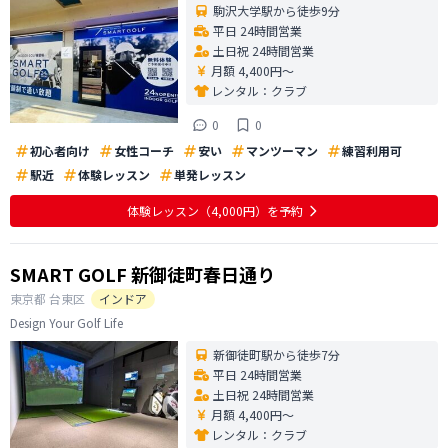
駒沢大学駅から徒歩9分
平日 24時間営業
土日祝 24時間営業
月額 4,400円〜
レンタル：
クラブ
0
0
初心者向け
女性コーチ
安い
マンツーマン
練習利用可
駅近
体験レッスン
単発レッスン
体験レッスン
（4,000円）
を予約
SMART GOLF 新御徒町春日通り
東京都
台東区
インドア
Design Your Golf Life
新御徒町駅から徒歩7分
平日 24時間営業
土日祝 24時間営業
月額 4,400円〜
レンタル：
クラブ