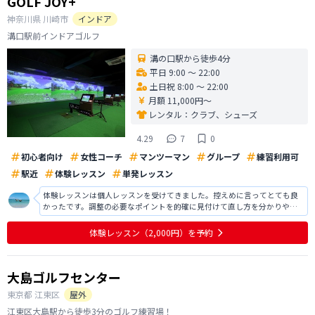
GOLF JOY+
神奈川県
川崎市
インドア
溝口駅前インドアゴルフ
溝の口駅から徒歩4分
平日 9:00 〜 22:00
土日祝 8:00 〜 22:00
月額 11,000円〜
レンタル：
クラブ、シューズ
4.29
7
0
初心者向け
女性コーチ
マンツーマン
グループ
練習利用可
駅近
体験レッスン
単発レッスン
体験レッスンは個人レッスンを受けてきました。控えめに言ってとても良
かったです。調整の必要なポイントを的確に見付けて直し方を分かりやす
く教えてくれます。 (レッスンプロは4名インストラクターは1名在籍との事
で自分に合うプロに当たっただけかもですが) グループレッスンがメインだ
体験レッスン
（2,000円）
を予約
ったので料金と回数が自分に
大島ゴルフセンター
東京都
江東区
屋外
江東区大島駅から徒歩3分のゴルフ練習場！