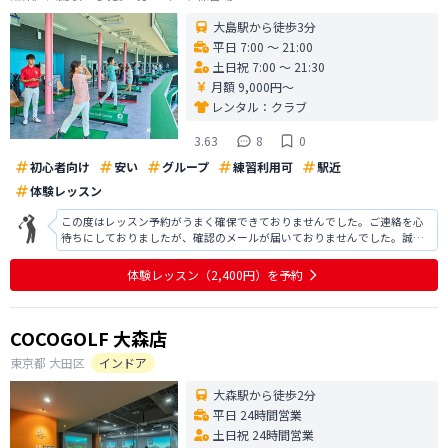
大島駅から徒歩3分
平日 7:00 〜 21:00
土日祝 7:00 〜 21:30
月額 9,000円〜
レンタル：
クラブ
3.63
8
0
初心者向け
安い
グループ
練習利用可
駅近
体験レッスン
この度はレッスン予約がうまく確保できておりませんでした。ご連絡を心
待ちにしておりましたが、確認のメールが届いておりませんでした。誠に
残念ではございますが、次回、双方の都合が良い日時で改めて予約をさせ
ていただければと存じます。 今後は、このようなことがないよう、迅速な
体験レッスン
（2,400円）
を予約
ご対応をいただけますと幸いです。何
COCOGOLF 大森店
東京都
大田区
インドア
大森駅から徒歩2分
平日 24時間営業
土日祝 24時間営業