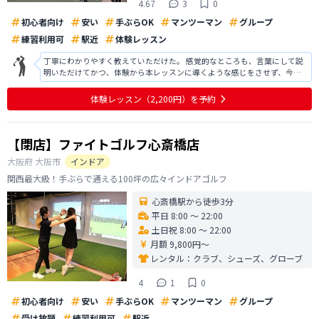
4.67
3
0
初心者向け
安い
手ぶらOK
マンツーマン
グループ
練習利用可
駅近
体験レッスン
丁寧にわかりやすく教えていただけた。 感覚的なところも、言葉にして説
明いただけてかつ、体験から本レッスンに導くような感じをさせず、今後
上手くなるために打ちっぱなしではこうしたらいいよというアドバイスを
いただけた。以前より格段に、飛ぶようになり、上達の兆しが見えた。入
体験レッスン
（2,200円）
を予約
会するかどうか真剣に検討中。値段も
【閉店】ファイトゴルフ心斎橋店
大阪府
大阪市
インドア
関西最大級！手ぶらで通える100坪の広々インドアゴルフ
心斎橋駅から徒歩3分
平日 8:00 〜 22:00
土日祝 8:00 〜 22:00
月額 9,800円〜
レンタル：
クラブ、シューズ、グローブ
4
1
0
初心者向け
安い
手ぶらOK
マンツーマン
グループ
受け放題
練習利用可
駅近