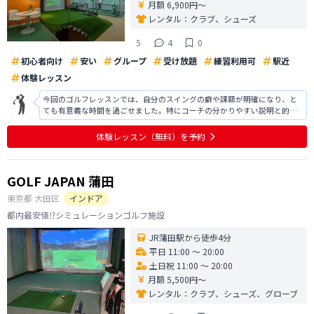
月額 6,900円〜
レンタル：
クラブ、シューズ
5
4
0
初心者向け
安い
グループ
受け放題
練習利用可
駅近
体験レッスン
今回のゴルフレッスンでは、自分のスイングの癖や課題が明確になり、と
ても有意義な時間を過ごせました。特にコーチの分かりやすい説明と的確
なアドバイスのおかげで、フォームの改善点をすぐに理解することができ
ました。実際に打球の安定感も増し、自信にもつながっています。今後も
体験レッスン
（無料）
を予約
定期的にレッスンを受けて、さ
GOLF JAPAN 蒲田
東京都
大田区
インドア
都内最安値⁉️シミュレーションゴルフ施設
JR蒲田駅から徒歩4分
平日 11:00 〜 20:00
土日祝 11:00 〜 20:00
月額 5,500円〜
レンタル：
クラブ、シューズ、グローブ