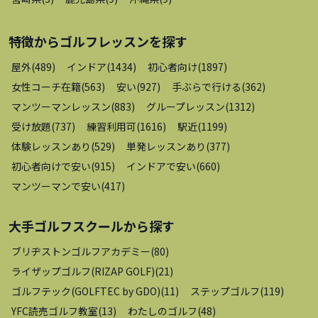
特徴から
ゴルフレッスン
を探す
屋外
(
489
)
インドア
(
1434
)
初心者向け
(
1897
)
女性コーチ在籍
(
563
)
安い
(
927
)
手ぶらで行ける
(
362
)
マンツーマンレッスン
(
883
)
グループレッスン
(
1312
)
受け放題
(
737
)
練習利用可
(
1616
)
駅近
(
1199
)
体験レッスンあり
(
529
)
単発レッスンあり
(
377
)
初心者向けで安い
(
915
)
インドアで安い
(
660
)
マンツーマンで安い
(
417
)
大手ゴルフスクール
から探す
ブリヂストンゴルフアカデミー
(
80
)
ライザップゴルフ(RIZAP GOLF)
(
21
)
ゴルフテック(GOLFTEC by GDO)
(
11
)
ステップゴルフ
(
119
)
YFC読売ゴルフ教室
(
13
)
わたしのゴルフ
(
48
)