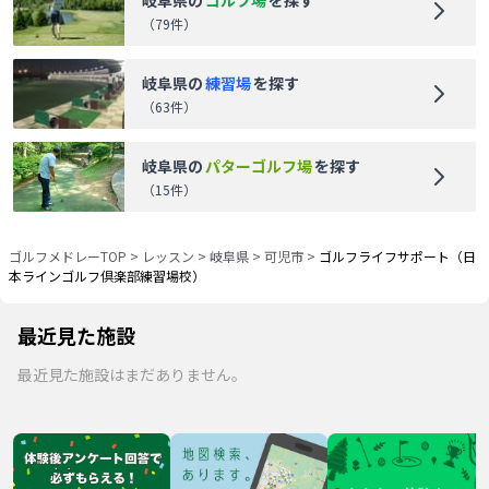
岐阜県
の
ゴルフ場
を探す
（
79
件）
岐阜県
の
練習場
を探す
（
63
件）
岐阜県
の
パターゴルフ場
を探す
（
15
件）
ゴルフメドレーTOP
>
レッスン
>
岐阜県
>
可児市
>
ゴルフライフサポート（日
本ラインゴルフ倶楽部練習場校）
最近見た施設
最近見た施設はまだありません。