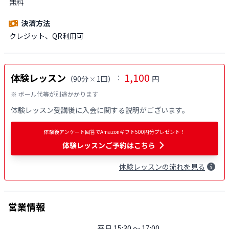
無料
決済方法
クレジット、QR利用可
1,100
体験レッスン
：
（
90分
1回
）
円
×
※ ボール代等が別途かかります
体験レッスン受講後に入会に関する説明がございます。
体験後アンケート回答でAmazonギフト500円分プレゼント！
体験レッスンご予約はこちら
体験
レッスン
の流れを見る
営業情報
平日 15:30 〜 17:00