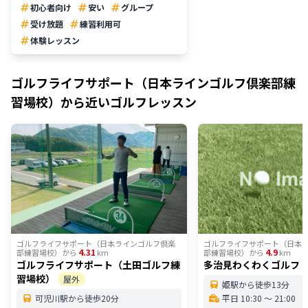
初心者向け
安い
グループ
受け放題
練習利用可
体験レッスン
ゴルフライフサポート（日本ラインゴルフ倶楽部練
習場校）
から近いゴルフレッスン
ゴルフライフサポート（日本ラインゴルフ倶楽
ゴルフライフサポート（日本
4.31
4.9
部練習場校）
から
km
部練習場校）
から
km
ゴルフライフサポート（土田ゴルフ練
多治見わくわくゴルフ
習場校）
屋外
姫駅から徒歩13分
可児川駅から徒歩20分
平日 10:30 〜 21:00