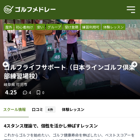
1
/
2
屋外
初心者向け
安い
グループ
受け放題
練習利用可
体験レッスン
ゴルフライフサポート（日本ラインゴルフ倶楽
部練習場校）
岐阜県
可児市
4.25
4
0
スクール情報
口コミ
体験レッスン
4
件
4スタンス理論で、個性を活かし伸ばすレッスン
これからゴルフを始めたい、ゴルフ健康寿命を伸ばしたい、ベストスコアーを