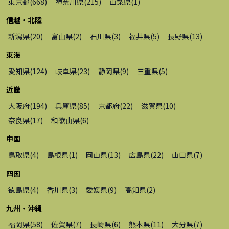
東京都
(
668
)
神奈川県
(
215
)
山梨県
(
1
)
信越・北陸
新潟県
(
20
)
富山県
(
2
)
石川県
(
3
)
福井県
(
5
)
長野県
(
13
)
東海
愛知県
(
124
)
岐阜県
(
23
)
静岡県
(
9
)
三重県
(
5
)
近畿
大阪府
(
194
)
兵庫県
(
85
)
京都府
(
22
)
滋賀県
(
10
)
奈良県
(
17
)
和歌山県
(
6
)
中国
鳥取県
(
4
)
島根県
(
1
)
岡山県
(
13
)
広島県
(
22
)
山口県
(
7
)
四国
徳島県
(
4
)
香川県
(
3
)
愛媛県
(
9
)
高知県
(
2
)
九州・沖縄
福岡県
(
58
)
佐賀県
(
7
)
長崎県
(
6
)
熊本県
(
11
)
大分県
(
7
)