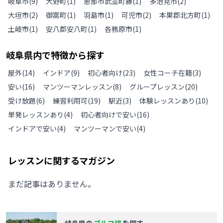
岐阜市
(
9
)
大野町
(
1
)
恵那市武並町藤
(
1
)
多治見市
(
2
)
大垣市
(
2
)
御嵩町
(
1
)
羽島市
(
1
)
可児市
(
2
)
本巣郡北方町
(
1
)
土岐市
(
1
)
安八郡安八町
(
1
)
各務原市
(
1
)
岐阜県
内で特徴から探す
屋外
(
14
)
インドア
(
9
)
初心者向け
(
23
)
女性コーチ在籍
(
3
)
安い
(
16
)
マンツーマンレッスン
(
8
)
グループレッスン
(
20
)
受け放題
(
6
)
練習利用可
(
19
)
駅近
(
3
)
体験レッスンあり
(
10
)
単発レッスンあり
(
4
)
初心者向けで安い
(
16
)
インドアで安い
(
4
)
マンツーマンで安い
(
4
)
レッスンに関するマガジン
まだ記事はありません。