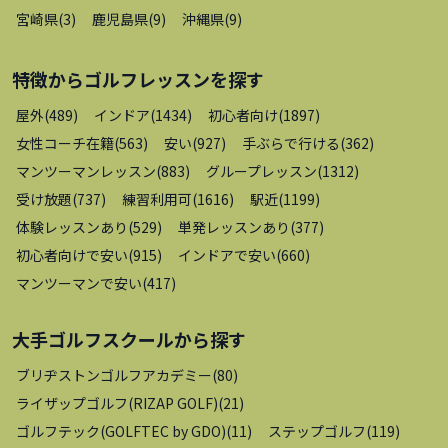
宮崎県
(
3
)
鹿児島県
(
9
)
沖縄県
(
9
)
特徴から
ゴルフレッスン
を探す
屋外
(
489
)
インドア
(
1434
)
初心者向け
(
1897
)
女性コーチ在籍
(
563
)
安い
(
927
)
手ぶらで行ける
(
362
)
マンツーマンレッスン
(
883
)
グループレッスン
(
1312
)
受け放題
(
737
)
練習利用可
(
1616
)
駅近
(
1199
)
体験レッスンあり
(
529
)
単発レッスンあり
(
377
)
初心者向けで安い
(
915
)
インドアで安い
(
660
)
マンツーマンで安い
(
417
)
大手ゴルフスクール
から探す
ブリヂストンゴルフアカデミー
(
80
)
ライザップゴルフ(RIZAP GOLF)
(
21
)
ゴルフテック(GOLFTEC by GDO)
(
11
)
ステップゴルフ
(
119
)