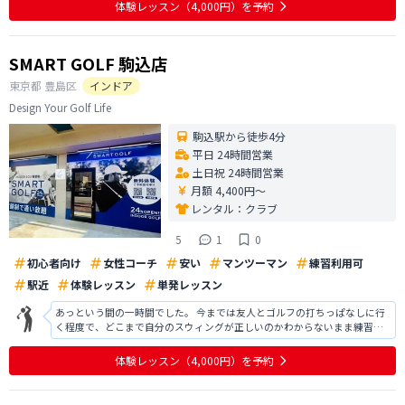
体験レッスン
（4,000円）
を予約
SMART GOLF 駒込店
東京都
豊島区
インドア
Design Your Golf Life
駒込駅から徒歩4分
平日 24時間営業
土日祝 24時間営業
月額 4,400円〜
レンタル：
クラブ
5
1
0
初心者向け
女性コーチ
安い
マンツーマン
練習利用可
駅近
体験レッスン
単発レッスン
あっという間の一時間でした。 今までは友人とゴルフの打ちっぱなしに行
く程度で、どこまで自分のスウィングが正しいのかわからないまま練習を
しておりました。 今回の体験では、実際に撮影した自分のスウィングを見
せていただき、指導をしてくださったのが良かったです！ 改善ポイントを
体験レッスン
（4,000円）
を予約
丁寧に教えていただき、とても参