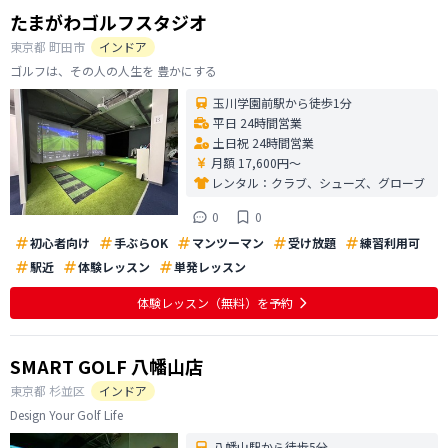
たまがわゴルフスタジオ
東京都
町田市
インドア
ゴルフは、その人の人生を 豊かにする
玉川学園前駅から徒歩1分
平日 24時間営業
土日祝 24時間営業
月額 17,600円〜
レンタル：
クラブ、シューズ、グローブ
0
0
初心者向け
手ぶらOK
マンツーマン
受け放題
練習利用可
駅近
体験レッスン
単発レッスン
体験レッスン
（無料）
を予約
SMART GOLF 八幡山店
東京都
杉並区
インドア
Design Your Golf Life
八幡山駅から徒歩5分