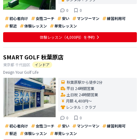
0
0
初心者向け
女性コーチ
安い
マンツーマン
練習利用可
駅近
体験レッスン
単発レッスン
体験レッスン
（4,000円）
を予約
SMART GOLF 秋葉原店
東京都
千代田区
インドア
Design Your Golf Life
秋葉原駅から徒歩2分
平日 24時間営業
土日祝 24時間営業
月額 4,400円〜
レンタル：
クラブ
0
0
初心者向け
女性コーチ
安い
マンツーマン
練習利用可
駅近
体験レッスン
単発レッスン