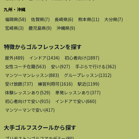
九州・沖縄
福岡県
(
58
)
佐賀県
(
7
)
長崎県
(
6
)
熊本県
(
11
)
大分県
(
7
)
宮崎県
(
3
)
鹿児島県
(
9
)
沖縄県
(
9
)
特徴から
ゴルフレッスン
を探す
屋外
(
489
)
インドア
(
1434
)
初心者向け
(
1897
)
女性コーチ在籍
(
563
)
安い
(
927
)
手ぶらで行ける
(
362
)
マンツーマンレッスン
(
883
)
グループレッスン
(
1312
)
受け放題
(
737
)
練習利用可
(
1616
)
駅近
(
1199
)
体験レッスンあり
(
529
)
単発レッスンあり
(
377
)
初心者向けで安い
(
915
)
インドアで安い
(
660
)
マンツーマンで安い
(
417
)
大手ゴルフスクール
から探す
ブリヂストンゴルフアカデミー
(
80
)