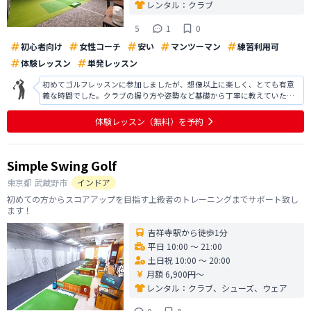
レンタル：
クラブ
5
1
0
初心者向け
女性コーチ
安い
マンツーマン
練習利用可
体験レッスン
単発レッスン
初めてゴルフレッスンに参加しましたが、想像以上に楽しく、とても有意
義な時間でした。クラブの握り方や姿勢など基礎から丁寧に教えていただ
けたので、初心者でも安心して取り組むことができました。 特に、実際に
ボールを打つ体験では、インストラクターの方も優しく分かりやすく指導
体験レッスン
（無料）
を予約
してくださり、リラックスして楽し
Simple Swing Golf
東京都
武蔵野市
インドア
初めての方からスコアアップを目指す上級者のトレーニングまでサポート致し
ます！
吉祥寺駅から徒歩1分
平日 10:00 〜 21:00
土日祝 10:00 〜 20:00
月額 6,900円〜
レンタル：
クラブ、シューズ、ウェア