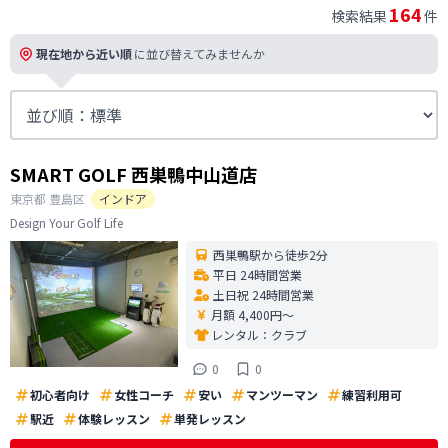
164
検索結果
件
現在地から近い順
に並び替えてみませんか
SMART GOLF 西巣鴨中山道店
東京都
豊島区
インドア
Design Your Golf Life
西巣鴨駅から徒歩2分
平日 24時間営業
土日祝 24時間営業
月額 4,400円〜
レンタル：
クラブ
0
0
初心者向け
女性コーチ
安い
マンツーマン
練習利用可
駅近
体験レッスン
単発レッスン