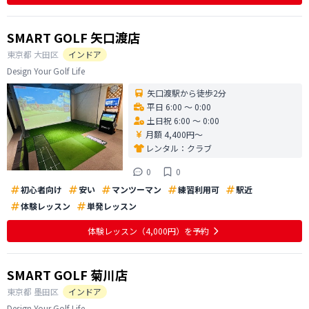
SMART GOLF 矢口渡店
東京都
大田区
インドア
Design Your Golf Life
矢口渡駅から徒歩2分
平日 6:00 〜 0:00
土日祝 6:00 〜 0:00
月額 4,400円〜
レンタル：
クラブ
0
0
初心者向け
安い
マンツーマン
練習利用可
駅近
体験レッスン
単発レッスン
体験レッスン
（4,000円）
を予約
SMART GOLF 菊川店
東京都
墨田区
インドア
Design Your Golf Life