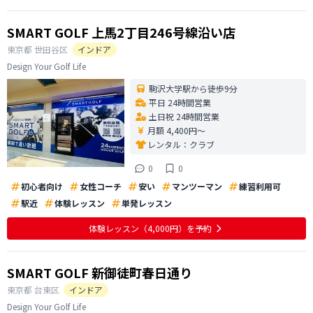
SMART GOLF 上馬2丁目246号線沿い店
東京都
世田谷区
インドア
Design Your Golf Life
駒沢大学駅から徒歩9分
平日 24時間営業
土日祝 24時間営業
月額 4,400円〜
レンタル：
クラブ
0
0
初心者向け
女性コーチ
安い
マンツーマン
練習利用可
駅近
体験レッスン
単発レッスン
体験レッスン
（4,000円）
を予約
SMART GOLF 新御徒町春日通り
東京都
台東区
インドア
Design Your Golf Life