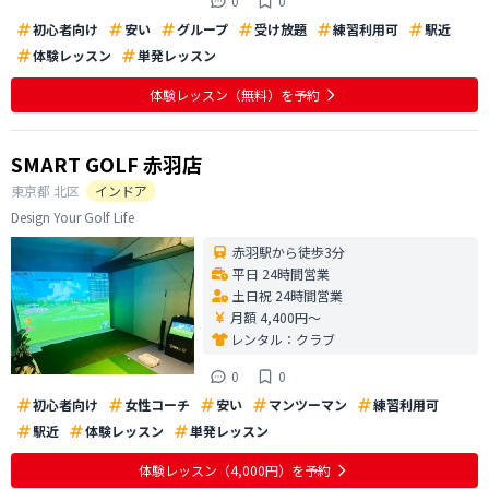
0
0
初心者向け
安い
グループ
受け放題
練習利用可
駅近
体験レッスン
単発レッスン
体験レッスン
（無料）
を予約
SMART GOLF 赤羽店
東京都
北区
インドア
Design Your Golf Life
赤羽駅から徒歩3分
平日 24時間営業
土日祝 24時間営業
月額 4,400円〜
レンタル：
クラブ
0
0
初心者向け
女性コーチ
安い
マンツーマン
練習利用可
駅近
体験レッスン
単発レッスン
体験レッスン
（4,000円）
を予約