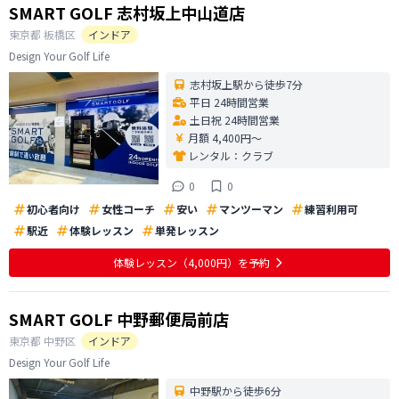
SMART GOLF 志村坂上中山道店
東京都
板橋区
インドア
Design Your Golf Life
志村坂上駅から徒歩7分
平日 24時間営業
土日祝 24時間営業
月額 4,400円〜
レンタル：
クラブ
0
0
初心者向け
女性コーチ
安い
マンツーマン
練習利用可
駅近
体験レッスン
単発レッスン
体験レッスン
（4,000円）
を予約
SMART GOLF 中野郵便局前店
東京都
中野区
インドア
Design Your Golf Life
中野駅から徒歩6分