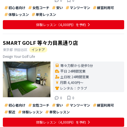
0
0
初心者向け
女性コーチ
安い
マンツーマン
練習利用可
体験レッスン
単発レッスン
体験レッスン
（4,000円）
を予約
SMART GOLF 等々力目黒通り店
東京都
世田谷区
インドア
Design Your Golf Life
等々力駅から徒歩5分
平日 24時間営業
土日祝 24時間営業
月額 4,400円〜
レンタル：
クラブ
0
0
初心者向け
女性コーチ
安い
マンツーマン
練習利用可
駅近
体験レッスン
単発レッスン
体験レッスン
（4,000円）
を予約