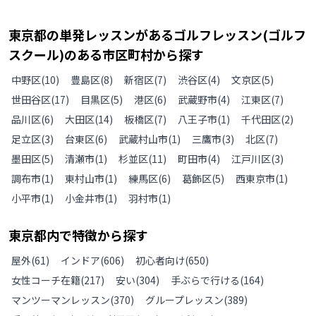
東京都
の
単発レッスンがあるゴルフレッスン(ゴルフ
スクール)のある
市区町村から探す
中野区
(
10
)
豊島区
(
8
)
新宿区
(
7
)
渋谷区
(
4
)
文京区
(
5
)
世田谷区
(
17
)
目黒区
(
5
)
港区
(
6
)
武蔵野市
(
4
)
江東区
(
7
)
品川区
(
6
)
大田区
(
14
)
板橋区
(
7
)
八王子市
(
1
)
千代田区
(
2
)
足立区
(
3
)
台東区
(
6
)
武蔵村山市
(
1
)
三鷹市
(
3
)
北区
(
7
)
墨田区
(
5
)
清瀬市
(
1
)
杉並区
(
11
)
町田市
(
4
)
江戸川区
(
3
)
調布市
(
1
)
東村山市
(
1
)
練馬区
(
6
)
葛飾区
(
5
)
西東京市
(
1
)
小平市
(
1
)
小金井市
(
1
)
羽村市
(
1
)
東京都
内で特徴から探す
屋外
(
61
)
インドア
(
606
)
初心者向け
(
650
)
女性コーチ在籍
(
217
)
安い
(
304
)
手ぶらで行ける
(
164
)
マンツーマンレッスン
(
370
)
グループレッスン
(
389
)