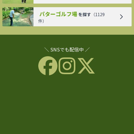
パターゴルフ場
を探す
（
1129
件）
＼ SNSでも配信中 ／