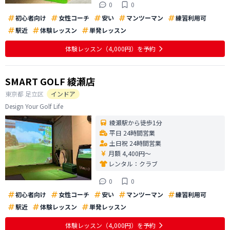
0
0
初心者向け
女性コーチ
安い
マンツーマン
練習利用可
駅近
体験レッスン
単発レッスン
体験レッスン
（4,000円）
を予約
SMART GOLF 綾瀬店
東京都
足立区
インドア
Design Your Golf Life
綾瀬駅から徒歩1分
平日 24時間営業
土日祝 24時間営業
月額 4,400円〜
レンタル：
クラブ
0
0
初心者向け
女性コーチ
安い
マンツーマン
練習利用可
駅近
体験レッスン
単発レッスン
体験レッスン
（4,000円）
を予約