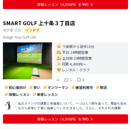
体験レッスン
（4,000円）
を予約
SMART GOLF 上十条３丁目店
東京都
北区
インドア
Design Your Golf Life
十条駅から徒歩10分
平日 24時間営業
土日祝 24時間営業
月額 4,400円〜
レンタル：
クラブ
4
1
0
初心者向け
安い
マンツーマン
練習利用可
駅近
体験レッスン
単発レッスン
私のスイングの課題と改善策について、一つひとつ順を追って、理由も含め
ながら非常に丁寧に指導していただきました。さらに、それぞれの課題を
改善するための具体的な練習方法まで分かりやすく説明してくださり、大
変勉強になりました。 レッスン内容も非常に分かりやすく、とても満足し
体験レッスン
（4,000円）
を予約
ています。ありがとうございました