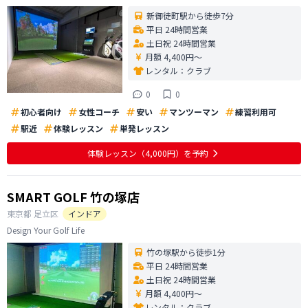
新御徒町駅から徒歩7分
平日 24時間営業
土日祝 24時間営業
月額 4,400円〜
レンタル：
クラブ
0
0
初心者向け
女性コーチ
安い
マンツーマン
練習利用可
駅近
体験レッスン
単発レッスン
体験レッスン
（4,000円）
を予約
SMART GOLF 竹の塚店
東京都
足立区
インドア
Design Your Golf Life
竹の塚駅から徒歩1分
平日 24時間営業
土日祝 24時間営業
月額 4,400円〜
レンタル：
クラブ