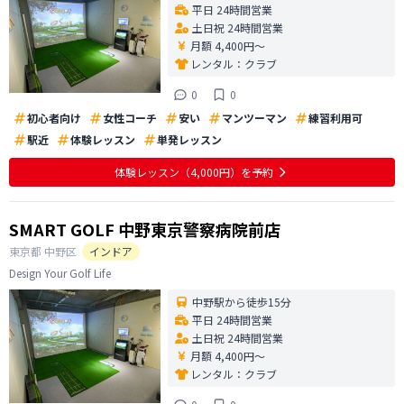
平日 24時間営業
土日祝 24時間営業
月額 4,400円〜
レンタル：
クラブ
0
0
初心者向け
女性コーチ
安い
マンツーマン
練習利用可
駅近
体験レッスン
単発レッスン
体験レッスン
（4,000円）
を予約
SMART GOLF 中野東京警察病院前店
東京都
中野区
インドア
Design Your Golf Life
中野駅から徒歩15分
平日 24時間営業
土日祝 24時間営業
月額 4,400円〜
レンタル：
クラブ