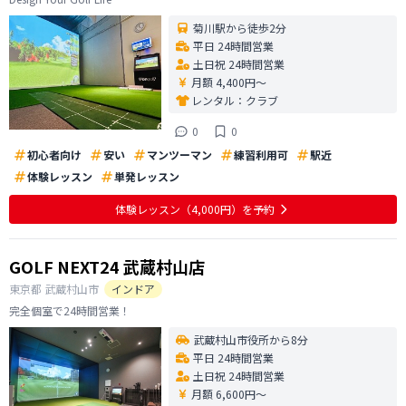
菊川駅から徒歩2分
平日 24時間営業
土日祝 24時間営業
月額 4,400円〜
レンタル：
クラブ
0
0
初心者向け
安い
マンツーマン
練習利用可
駅近
体験レッスン
単発レッスン
体験レッスン
（4,000円）
を予約
GOLF NEXT24 武蔵村山店
東京都
武蔵村山市
インドア
完全個室で24時間営業！
武蔵村山市役所から8分
平日 24時間営業
土日祝 24時間営業
月額 6,600円〜