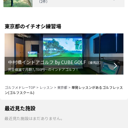
（
2
件）
東京都
のイチオシ練習場
中村橋インドアゴルフ by CUBE GOLF
（
練馬区
）
完全個室で月額7,700円〜のインドアゴルフ！
ゴルフメドレーTOP
>
レッスン
>
東京都
>
単発レッスンがあるゴルフレッス
ン(ゴルフスクール)
最近見た施設
最近見た施設はまだありません。