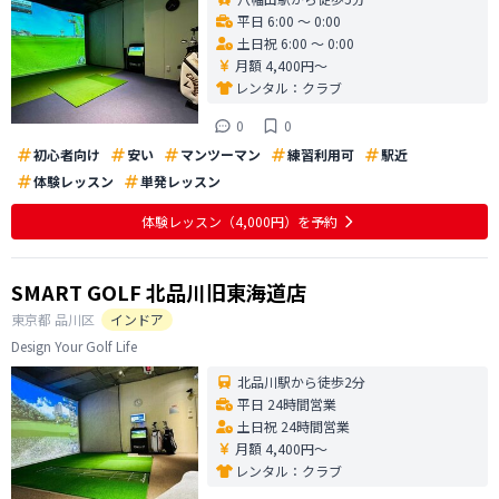
平日 6:00 〜 0:00
土日祝 6:00 〜 0:00
月額 4,400円〜
レンタル：
クラブ
0
0
初心者向け
安い
マンツーマン
練習利用可
駅近
体験レッスン
単発レッスン
体験レッスン
（4,000円）
を予約
SMART GOLF 北品川旧東海道店
東京都
品川区
インドア
Design Your Golf Life
北品川駅から徒歩2分
平日 24時間営業
土日祝 24時間営業
月額 4,400円〜
レンタル：
クラブ