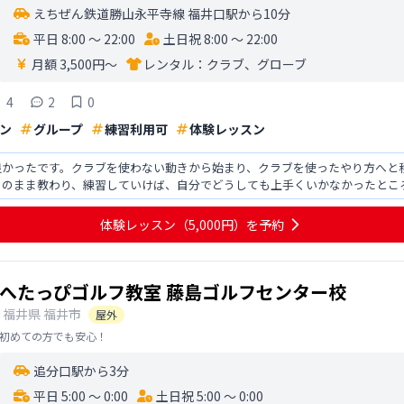
えちぜん鉄道勝山永平寺線 福井口駅から10分
平日 8:00 〜 22:00
土日祝 8:00 〜 22:00
月額 3,500円〜
レンタル：
クラブ、グローブ
4
2
0
ン
グループ
練習利用可
体験レッスン
良かったです。クラブを使わない動きから始まり、クラブを使ったやり方へと
このまま教わり、練習していけば、自分でどうしても上手くいかなかったとこ
が置いてあるといいなと感
体験レッスン
（5,000円）
を予約
へたっぴゴルフ教室 藤島ゴルフセンター校
福井県
福井市
屋外
初めての方でも安心！
追分口駅から3分
平日 5:00 〜 0:00
土日祝 5:00 〜 0:00