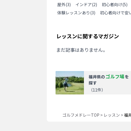
屋外
(
3
)
インドア
(
2
)
初心者向け
(
5
)
体験レッスンあり
(
3
)
初心者向けで安
レッスンに関するマガジン
まだ記事はありません。
ゴルフ場
福井県
の
を
探す
（
11
件）
ゴルフメドレーTOP
>
レッスン
>
福