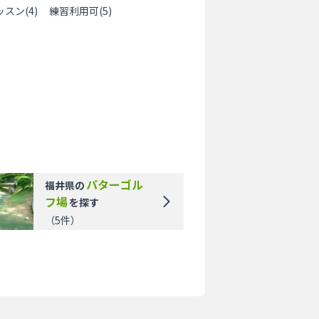
ッスン
(
4
)
練習利用可
(
5
)
パターゴル
福井県
の
フ場
を探す
（
5
件）