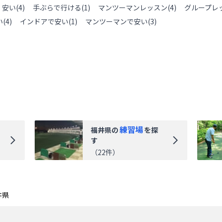
安い
(
4
)
手ぶらで行ける
(
1
)
マンツーマンレッスン
(
4
)
グループレ
い
(
4
)
インドアで安い
(
1
)
マンツーマンで安い
(
3
)
練習場
福井県
の
を探
す
（
22
件）
井県