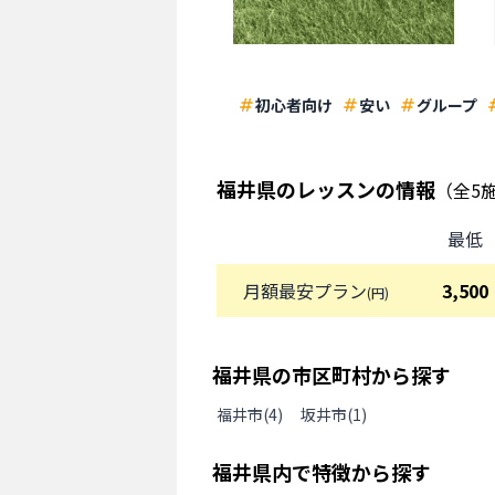
初心者向け
安い
グループ
福井県
のレッスンの情報
（全
5
最低
月額最安プラン
3,500
(円)
福井県
の
市区町村から探す
福井市
(
4
)
坂井市
(
1
)
福井県
内で特徴から探す