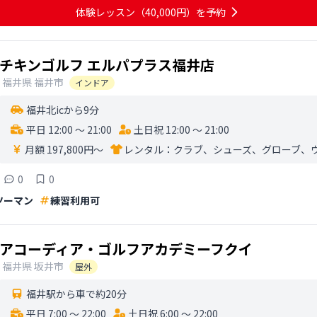
体験レッスン
（40,000円）
を予約
チキンゴルフ エルパプラス福井店
福井県
福井市
インドア
福井北icから9分
平日 12:00 〜 21:00
土日祝 12:00 〜 21:00
月額 197,800円〜
レンタル：
クラブ、シューズ、グローブ、
0
0
ツーマン
練習利用可
アコーディア・ゴルフアカデミーフクイ
福井県
坂井市
屋外
福井駅から車で約20分
平日 7:00 〜 22:00
土日祝 6:00 〜 22:00