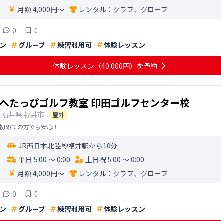
月額 4,000円〜
レンタル：
クラブ、グローブ
0
0
ン
グループ
練習利用可
体験レッスン
体験レッスン
（40,000円）
を予約
へたっぴゴルフ教室 印田ゴルフセンター校
福井県
福井市
屋外
初めての方でも安心！
JR西日本北陸線福井駅から10分
平日 5:00 〜 0:00
土日祝 5:00 〜 0:00
月額 4,000円〜
レンタル：
クラブ、グローブ
0
0
ン
グループ
練習利用可
体験レッスン