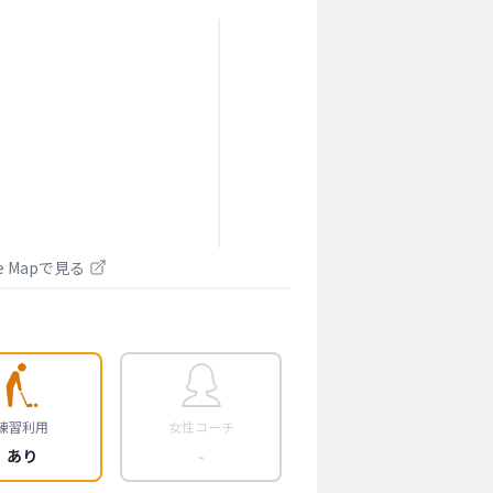
le Mapで見る
練習利用
女性コーチ
あり
-