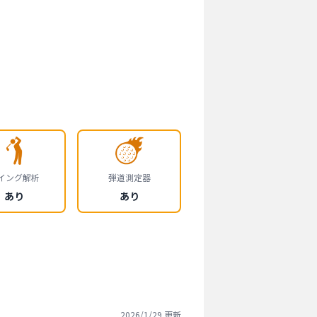
イング解析
弾道測定器
あり
あり
2026/1/29
更新