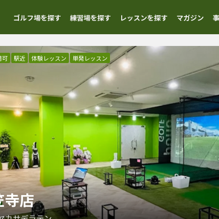
ゴルフ場を探す
練習場を探す
レッスンを探す
マガジン
用可
駅近
体験レッスン
単発レッスン
ヤ笠寺店
ヤカサデラテン