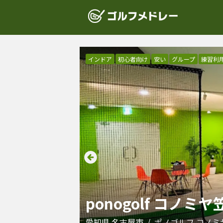
インドア
初心者向け
安い
グループ
練習利
ponogolf コノミ
愛知県
名古屋市
/
ポノゴルフ コノミ