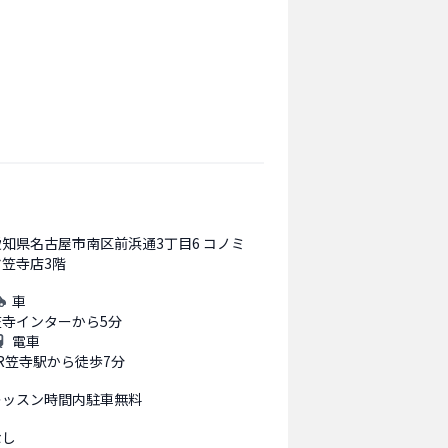
愛知県名古屋市南区前浜通3丁目6 コノミ
ヤ笠寺店3階
車
笠寺インターから5分
電車
JR笠寺駅から徒歩7分
レッスン時間内駐車無料
なし