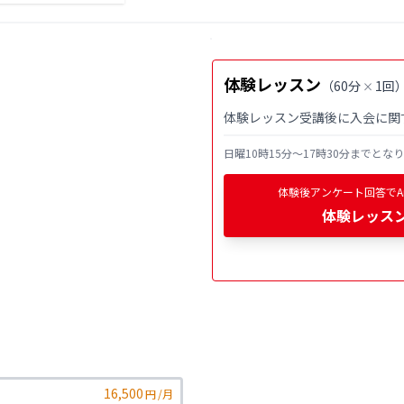
体験レッスン
（
60分
1回
×
体験レッスン受講後に入会に関
日曜10時15分〜17時30分までとな
体験後アンケート回答でAm
体験レッス
16,500
円
/月