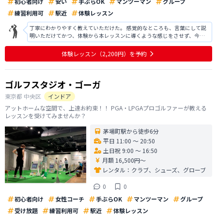
初心者向け
安い
手ぶらOK
マンツーマン
グループ
練習利用可
駅近
体験レッスン
丁寧にわかりやすく教えていただけた。 感覚的なところも、言葉にして説
明いただけてかつ、体験から本レッスンに導くような感じをさせず、今後
上手くなるために打ちっぱなしではこうしたらいいよというアドバイスを
いただけた。以前より格段に、飛ぶようになり、上達の兆しが見えた。入
体験レッスン
（2,200円）
を予約
会するかどうか真剣に検討中。値段も
ゴルフスタジオ・ゴーガ
東京都
中央区
インドア
アットホームな空間で、上達お約束！！ PGA・LPGAプロゴルファーが教える
レッスンを受けてみませんか？
茅場町駅から徒歩6分
平日 11:00 〜 20:50
土日祝 9:00 〜 16:50
月額 16,500円〜
レンタル：
クラブ、シューズ、グローブ
0
0
初心者向け
女性コーチ
手ぶらOK
マンツーマン
グループ
受け放題
練習利用可
駅近
体験レッスン