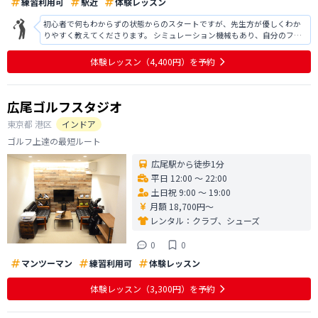
練習利用可
駅近
体験レッスン
初心者で何もわからずの状態からのスタートですが、先生方が優しくわか
りやすく教えてくださります。 シミュレーション機械もあり、自分のフォ
ームを確認しながら練習できるので、1人での練習の質も高いと思います！
これからも引き続き通わせていただきます！
体験レッスン
（4,400円）
を予約
広尾ゴルフスタジオ
東京都
港区
インドア
ゴルフ上達の最短ルート
広尾駅から徒歩1分
平日 12:00 〜 22:00
土日祝 9:00 〜 19:00
月額 18,700円〜
レンタル：
クラブ、シューズ
0
0
マンツーマン
練習利用可
体験レッスン
体験レッスン
（3,300円）
を予約