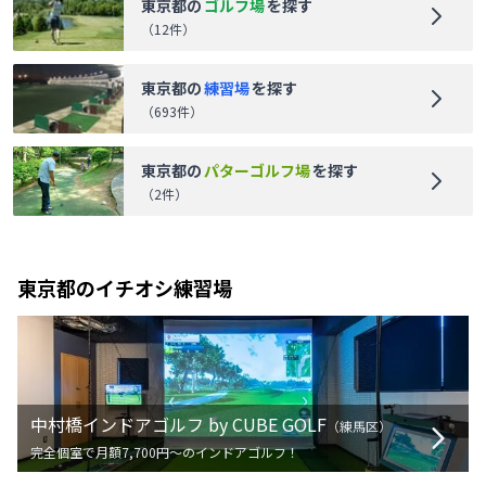
東京都
の
ゴルフ場
を探す
（
12
件）
東京都
の
練習場
を探す
（
693
件）
東京都
の
パターゴルフ場
を探す
（
2
件）
東京都
のイチオシ練習場
中村橋インドアゴルフ by CUBE GOLF
（
練馬区
）
完全個室で月額7,700円〜のインドアゴルフ！