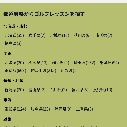
都道府県から
ゴルフレッスン
を探す
北海道・東北
北海道
(
35
)
岩手県
(
2
)
宮城県
(
16
)
秋田県
(
6
)
山形県
(
2
)
福島県
(
3
)
関東
茨城県
(
20
)
栃木県
(
13
)
群馬県
(
9
)
埼玉県
(
132
)
千葉県
(
94
)
東京都
(
668
)
神奈川県
(
215
)
山梨県
(
1
)
信越・北陸
新潟県
(
20
)
富山県
(
2
)
石川県
(
3
)
福井県
(
5
)
長野県
(
13
)
東海
愛知県
(
124
)
岐阜県
(
23
)
静岡県
(
9
)
三重県
(
5
)
近畿