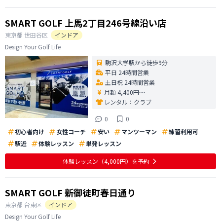
SMART GOLF 上馬2丁目246号線沿い店
東京都
世田谷区
インドア
Design Your Golf Life
駒沢大学駅から徒歩9分
平日 24時間営業
土日祝 24時間営業
月額 4,400円〜
レンタル：
クラブ
0
0
初心者向け
女性コーチ
安い
マンツーマン
練習利用可
駅近
体験レッスン
単発レッスン
体験レッスン
（4,000円）
を予約
SMART GOLF 新御徒町春日通り
東京都
台東区
インドア
Design Your Golf Life