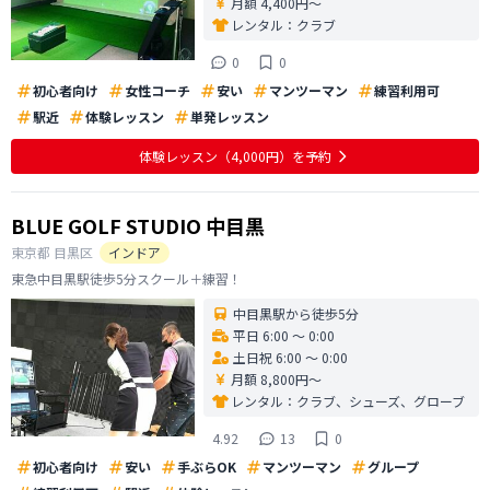
月額 4,400円〜
レンタル：
クラブ
0
0
初心者向け
女性コーチ
安い
マンツーマン
練習利用可
駅近
体験レッスン
単発レッスン
体験レッスン
（4,000円）
を予約
BLUE GOLF STUDIO 中目黒
東京都
目黒区
インドア
東急中目黒駅徒歩5分スクール＋練習！
中目黒駅から徒歩5分
平日 6:00 〜 0:00
土日祝 6:00 〜 0:00
月額 8,800円〜
レンタル：
クラブ、シューズ、グローブ
4.92
13
0
初心者向け
安い
手ぶらOK
マンツーマン
グループ