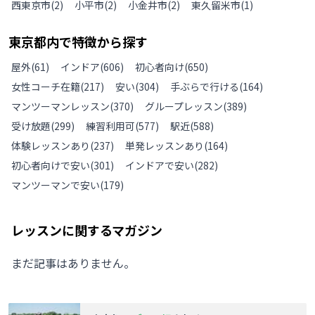
西東京市
(
2
)
小平市
(
2
)
小金井市
(
2
)
東久留米市
(
1
)
東京都
内で特徴から探す
屋外
(
61
)
インドア
(
606
)
初心者向け
(
650
)
女性コーチ在籍
(
217
)
安い
(
304
)
手ぶらで行ける
(
164
)
マンツーマンレッスン
(
370
)
グループレッスン
(
389
)
受け放題
(
299
)
練習利用可
(
577
)
駅近
(
588
)
体験レッスンあり
(
237
)
単発レッスンあり
(
164
)
初心者向けで安い
(
301
)
インドアで安い
(
282
)
マンツーマンで安い
(
179
)
レッスンに関するマガジン
まだ記事はありません。