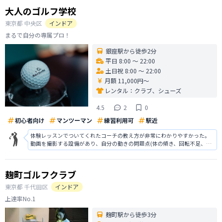
大人のゴルフ学校
東京都
中央区
インドア
まるで自分の専属プロ！
銀座駅から徒歩2分
平日 8:00 〜 22:00
土日祝 8:00 〜 22:00
月額 11,000円〜
レンタル：
クラブ、シューズ
4.5
2
0
初心者向け
マンツーマン
練習利用可
駅近
体験レッスンでついてくれたコーチの教え方が非常にわかりやすかった。
動画を撮影する設備があり、自分の動きの問題点(体の傾き、回転不足、手
首の角度、手の関節を緩めることなど)を指摘してくれたが、それに加え
て、問題点を踏まえた身体の動かし方を指摘してもらった。あと数回通え
ばスイングが改善されるように感じら
麹町ゴルフクラブ
東京都
千代田区
インドア
上達率No.1
麹町駅から徒歩3分