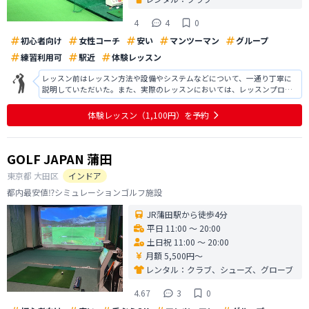
4
4
0
初心者向け
女性コーチ
安い
マンツーマン
グループ
練習利用可
駅近
体験レッスン
レッスン前はレッスン方法や設備やシステムなどについて、一通り丁寧に
説明していただいた。また、実際のレッスンにおいては、レッスンプロの
人がわかりやすい説明をしてくれた。はじめに教わりたいことを聞いてい
ただき、アイアンの打ち方を質問したところ、シンプルかつ要点を話して
体験レッスン
（1,100円）
を予約
くださった。質問もしやすく、雰囲気が
GOLF JAPAN 蒲田
東京都
大田区
インドア
都内最安値⁉️シミュレーションゴルフ施設
JR蒲田駅から徒歩4分
平日 11:00 〜 20:00
土日祝 11:00 〜 20:00
月額 5,500円〜
レンタル：
クラブ、シューズ、グローブ
4.67
3
0