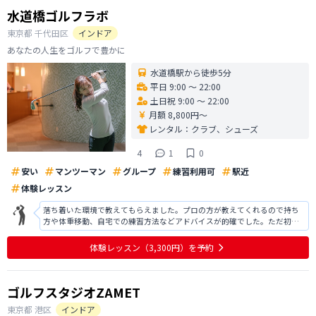
水道橋ゴルフラボ
東京都
千代田区
インドア
あなたの人生をゴルフで豊かに
水道橋駅から徒歩5分
平日 9:00 〜 22:00
土日祝 9:00 〜 22:00
月額 8,800円〜
レンタル：
クラブ、シューズ
4
1
0
安い
マンツーマン
グループ
練習利用可
駅近
体験レッスン
落ち着いた環境で教えてもらえました。プロの方が教えてくれるので持ち
方や体重移動、自宅での練習方法などアドバイスが的確でした。ただ初心
者なのでどんどん進んでいくスピードについていけず、初心者向けの施設
ではないのかなと思いました。今回は入会を見送らせていただきました
体験レッスン
（3,300円）
を予約
が、施設としてはとてもよいです。ありが
ゴルフスタジオZAMET
東京都
港区
インドア