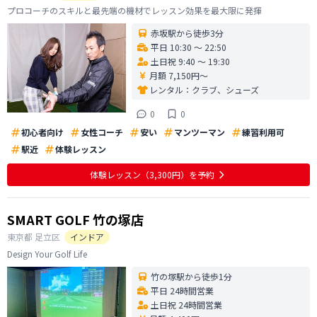
プロコーチのスキルと最先端の機材でレッスン効果を最大限に発揮
赤坂駅から徒歩3分
平日 10:30 〜 22:50
土日祝 9:40 〜 19:30
月額 7,150円〜
レンタル：
クラブ、シューズ
0
0
初心者向け
女性コーチ
安い
マンツーマン
練習利用可
駅近
体験レッスン
体験レッスン
（3,300円）
を予約
SMART GOLF 竹の塚店
東京都
足立区
インドア
Design Your Golf Life
竹の塚駅から徒歩1分
平日 24時間営業
土日祝 24時間営業