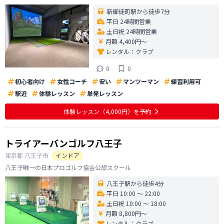
新御徒町駅から徒歩7分
平日 24時間営業
土日祝 24時間営業
月額 4,400円〜
レンタル：
クラブ
0
0
初心者向け
女性コーチ
安い
マンツーマン
練習利用可
駅近
体験レッスン
単発レッスン
体験レッスン
（4,000円）
を予約
トライアーバンゴルフ八王子
東京都
八王子市
インドア
八王子唯一の日本プロゴルフ協会公認スクール
八王子駅から徒歩4分
平日 10:00 〜 22:00
土日祝 10:00 〜 18:00
月額 8,800円〜
レンタル：
クラブ