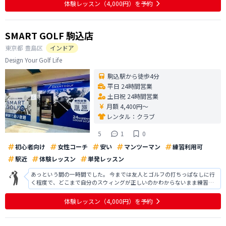
体験レッスン
（4,000円）
を予約
SMART GOLF 駒込店
東京都
豊島区
インドア
Design Your Golf Life
駒込駅から徒歩4分
平日 24時間営業
土日祝 24時間営業
月額 4,400円〜
レンタル：
クラブ
5
1
0
初心者向け
女性コーチ
安い
マンツーマン
練習利用可
駅近
体験レッスン
単発レッスン
あっという間の一時間でした。 今までは友人とゴルフの打ちっぱなしに行
く程度で、どこまで自分のスウィングが正しいのかわからないまま練習を
しておりました。 今回の体験では、実際に撮影した自分のスウィングを見
せていただき、指導をしてくださったのが良かったです！ 改善ポイントを
体験レッスン
（4,000円）
を予約
丁寧に教えていただき、とても参