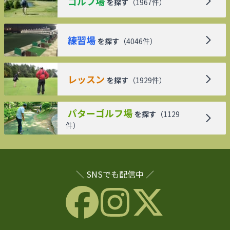
ゴルフ場
を探す
（
1967
件）
練習場
を探す
（
4046
件）
レッスン
を探す
（
1929
件）
パターゴルフ場
を探す
（
1129
件）
＼ SNSでも配信中 ／