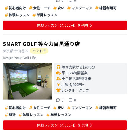
0
0
初心者向け
女性コーチ
安い
マンツーマン
練習利用可
体験レッスン
単発レッスン
体験レッスン
（4,000円）
を予約
SMART GOLF 等々力目黒通り店
東京都
世田谷区
インドア
Design Your Golf Life
等々力駅から徒歩5分
平日 24時間営業
土日祝 24時間営業
月額 4,400円〜
レンタル：
クラブ
0
0
初心者向け
女性コーチ
安い
マンツーマン
練習利用可
駅近
体験レッスン
単発レッスン
体験レッスン
（4,000円）
を予約