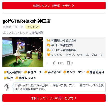
体験レッスン
（無料）
を予約
golfGT&Relaxsh 神田店
東京都
千代田区
インドア
ゴルフとストレッチの複合施設
神田駅から徒歩5分
平日 24時間営業
土日祝 24時間営業
レンタル：
クラブ、シューズ、グローブ
5
132
0
初心者向け
女性コーチ
手ぶらOK
マンツーマン
練習利用可
駅近
体験レッスン
体験レッスン 教え方が上手い。 説明が丁寧。 安い。 神田でレッスンを受
けれる貴重なお店ですね。
体験レッスン
（5,500円）
を予約