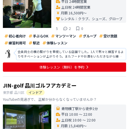
平日 24時間営業
土日祝 24時間営業
月額 16,500円〜
レンタル：
クラブ、シューズ、グローブ
5
2
0
初心者向け
手ぶらOK
マンツーマン
グループ
受け放題
練習利用可
駅近
体験レッスン
会員同士の横の繋がりを重視している店舗でした。1人で黙々と練習するよ
りモチベーションが上がりそう。またフードやお酒をいただきながら練習
することも可。長年にわたって麹町でお店を構えているとのことで、自動
ティーアップや傾斜等はないものの安定感あり。ワンポイントアドレスは
体験レッスン
（無料）
を予約
的確で、その後シミュレーターを自由
JIN-golf 品川ゴルフアカデミー
東京都
品川区
インドア
YouTubeの見過ぎで、 正解か分からなくなっていませんか？
青物横丁駅から徒歩1分
平日 10:00 〜 22:00
土日祝 10:00 〜 22:00
月額 15,840円〜