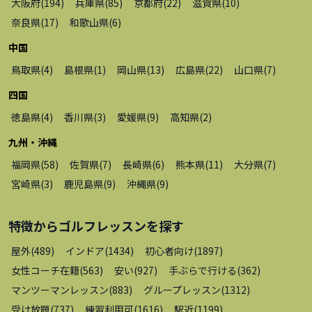
大阪府
(
194
)
兵庫県
(
85
)
京都府
(
22
)
滋賀県
(
10
)
奈良県
(
17
)
和歌山県
(
6
)
中国
鳥取県
(
4
)
島根県
(
1
)
岡山県
(
13
)
広島県
(
22
)
山口県
(
7
)
四国
徳島県
(
4
)
香川県
(
3
)
愛媛県
(
9
)
高知県
(
2
)
九州・沖縄
福岡県
(
58
)
佐賀県
(
7
)
長崎県
(
6
)
熊本県
(
11
)
大分県
(
7
)
宮崎県
(
3
)
鹿児島県
(
9
)
沖縄県
(
9
)
特徴から
ゴルフレッスン
を探す
屋外
(
489
)
インドア
(
1434
)
初心者向け
(
1897
)
女性コーチ在籍
(
563
)
安い
(
927
)
手ぶらで行ける
(
362
)
マンツーマンレッスン
(
883
)
グループレッスン
(
1312
)
受け放題
(
737
)
練習利用可
(
1616
)
駅近
(
1199
)