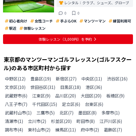
レンタル：
クラブ、シューズ、グローブ
0
0
初心者向け
女性コーチ
手ぶらOK
マンツーマン
練習利用可
駅近
体験レッスン
体験レッスン
（3,000円）
を予約
東京都
の
マンツーマンゴルフレッスン(ゴルフスクー
ル)のある
市区町村から探す
中野区
(
12
)
豊島区
(
19
)
新宿区
(
27
)
中央区
(
11
)
渋谷区
(
16
)
文京区
(
10
)
世田谷区
(
31
)
目黒区
(
18
)
港区
(
36
)
武蔵野市
(
6
)
江東区
(
9
)
品川区
(
20
)
大田区
(
20
)
板橋区
(
9
)
八王子市
(
7
)
千代田区
(
15
)
足立区
(
6
)
台東区
(
6
)
武蔵村山市
(
1
)
三鷹市
(
5
)
北区
(
7
)
墨田区
(
8
)
多摩市
(
1
)
清瀬市
(
1
)
立川市
(
2
)
杉並区
(
20
)
町田市
(
8
)
江戸川区
(
6
)
調布市
(
4
)
東村山市
(
2
)
練馬区
(
11
)
府中市
(
2
)
葛飾区
(
7
)