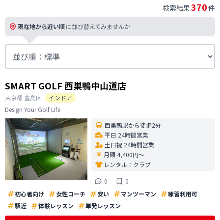
370
検索結果
件
現在地から近い順
に並び替えてみませんか
SMART GOLF 西巣鴨中山道店
東京都
豊島区
インドア
Design Your Golf Life
西巣鴨駅から徒歩2分
平日 24時間営業
土日祝 24時間営業
月額 4,400円〜
レンタル：
クラブ
0
0
初心者向け
女性コーチ
安い
マンツーマン
練習利用可
駅近
体験レッスン
単発レッスン