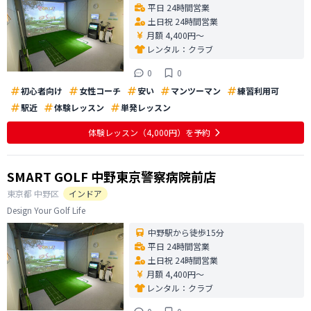
平日 24時間営業
土日祝 24時間営業
月額 4,400円〜
レンタル：
クラブ
0
0
初心者向け
女性コーチ
安い
マンツーマン
練習利用可
駅近
体験レッスン
単発レッスン
体験レッスン
（4,000円）
を予約
SMART GOLF 中野東京警察病院前店
東京都
中野区
インドア
Design Your Golf Life
中野駅から徒歩15分
平日 24時間営業
土日祝 24時間営業
月額 4,400円〜
レンタル：
クラブ