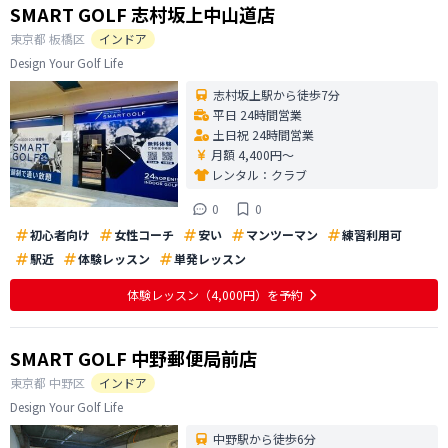
SMART GOLF 志村坂上中山道店
東京都
板橋区
インドア
Design Your Golf Life
志村坂上駅から徒歩7分
平日 24時間営業
土日祝 24時間営業
月額 4,400円〜
レンタル：
クラブ
0
0
初心者向け
女性コーチ
安い
マンツーマン
練習利用可
駅近
体験レッスン
単発レッスン
体験レッスン
（4,000円）
を予約
SMART GOLF 中野郵便局前店
東京都
中野区
インドア
Design Your Golf Life
中野駅から徒歩6分