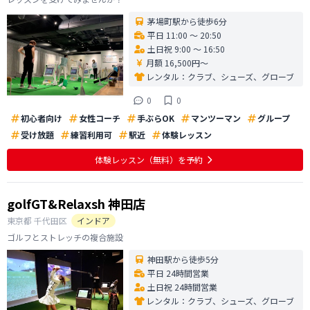
茅場町駅から徒歩6分
平日 11:00 〜 20:50
土日祝 9:00 〜 16:50
月額 16,500円〜
レンタル：
クラブ、シューズ、グローブ
0
0
初心者向け
女性コーチ
手ぶらOK
マンツーマン
グループ
受け放題
練習利用可
駅近
体験レッスン
体験レッスン
（無料）
を予約
golfGT&Relaxsh 神田店
東京都
千代田区
インドア
ゴルフとストレッチの複合施設
神田駅から徒歩5分
平日 24時間営業
土日祝 24時間営業
レンタル：
クラブ、シューズ、グローブ