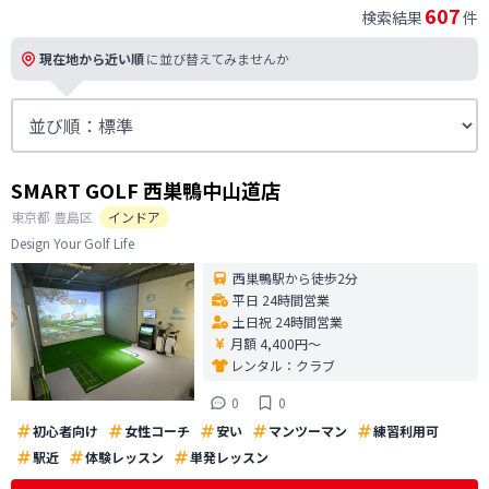
607
検索結果
件
現在地から近い順
に並び替えてみませんか
SMART GOLF 西巣鴨中山道店
東京都
豊島区
インドア
Design Your Golf Life
西巣鴨駅から徒歩2分
平日 24時間営業
土日祝 24時間営業
月額 4,400円〜
レンタル：
クラブ
0
0
初心者向け
女性コーチ
安い
マンツーマン
練習利用可
駅近
体験レッスン
単発レッスン