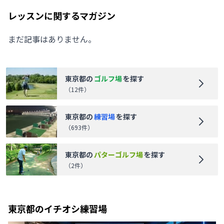
レッスンに関するマガジン
まだ記事はありません。
東京都
の
ゴルフ場
を探す
（
12
件）
東京都
の
練習場
を探す
（
693
件）
東京都
の
パターゴルフ場
を探す
（
2
件）
東京都
のイチオシ練習場