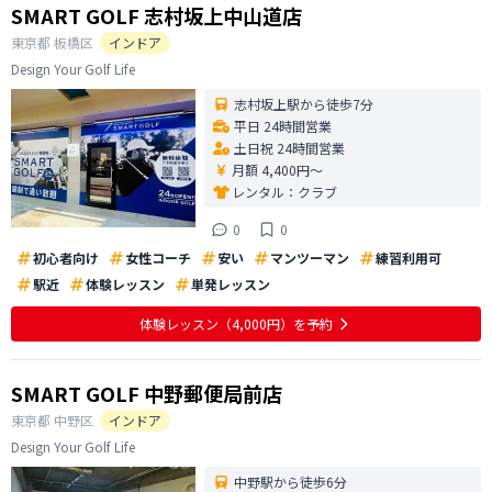
SMART GOLF 志村坂上中山道店
東京都
板橋区
インドア
Design Your Golf Life
志村坂上駅から徒歩7分
平日 24時間営業
土日祝 24時間営業
月額 4,400円〜
レンタル：
クラブ
0
0
初心者向け
女性コーチ
安い
マンツーマン
練習利用可
駅近
体験レッスン
単発レッスン
体験レッスン
（4,000円）
を予約
SMART GOLF 中野郵便局前店
東京都
中野区
インドア
Design Your Golf Life
中野駅から徒歩6分