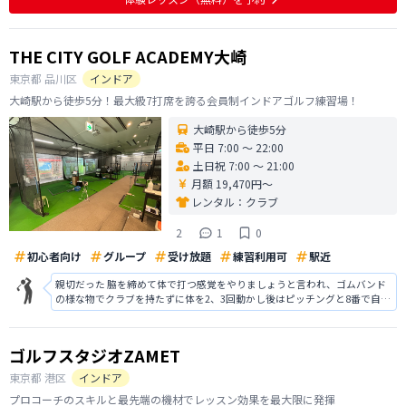
が近い方は特に便利だと思います
THE CITY GOLF ACADEMY大崎
東京都
品川区
インドア
大崎駅から徒歩5分！最大級7打席を誇る会員制インドアゴルフ練習場！
大崎駅から徒歩5分
平日 7:00 〜 22:00
土日祝 7:00 〜 21:00
月額 19,470円〜
レンタル：
クラブ
2
1
0
初心者向け
グループ
受け放題
練習利用可
駅近
親切だった 脇を締めて体で打つ感覚をやりましょうと言われ、ゴムバンド
の様な物でクラブを持たずに体を2、3回動かし後はピッチングと8番で自由
にフルスイング。 周りの方と一緒はたまたま初めてだったのですが、その
方達も自由に好きなクラブでフルスイング。 正直私含め全員があちこちに
ミスヒットだらけでした。
ゴルフスタジオZAMET
東京都
港区
インドア
プロコーチのスキルと最先端の機材でレッスン効果を最大限に発揮