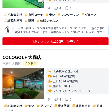
4
4
0
初心者向け
女性コーチ
安い
マンツーマン
グループ
練習利用可
駅近
体験レッスン
レッスン前はレッスン方法や設備やシステムなどについて、一通り丁寧に
説明していただいた。また、実際のレッスンにおいては、レッスンプロの
人がわかりやすい説明をしてくれた。はじめに教わりたいことを聞いてい
ただき、アイアンの打ち方を質問したところ、シンプルかつ要点を話して
体験レッスン
（1,100円）
を予約
くださった。質問もしやすく、雰囲気が
COCOGOLF 大森店
東京都
大田区
インドア
大森駅から徒歩2分
平日 24時間営業
土日祝 24時間営業
月額 6,900円〜
レンタル：
クラブ、シューズ
5
4
0
初心者向け
安い
グループ
受け放題
練習利用可
駅近