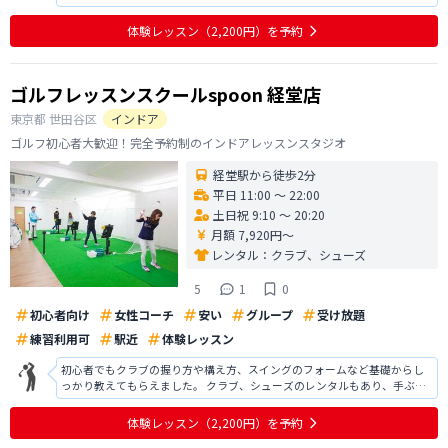
上手くなるために打ちっぱなしではこうしたらいいよというアドバイスを
いただけた。以前より格段に、飛ぶようになり、上達の兆しが見えた。入
体験レッスン
（2,200円）
を予約
会するかどうか真剣に検討中。値段も
ゴルフレッスンスクールspoon 経堂店
東京都
世田谷区
インドア
ゴルフ初心者大歓迎！完全予約制のインドアレッスンスタジオ
経堂駅から徒歩2分
平日 11:00 〜 22:00
土日祝 9:10 〜 20:20
月額 7,920円〜
レンタル：
クラブ、シューズ
5
1
0
初心者向け
女性コーチ
安い
グループ
受け放題
練習利用可
駅近
体験レッスン
初心者でもクラブの握り方や構え方、スイングのフォームなど基礎からし
っかり教えてもらえました。 クラブ、シューズのレンタルもあり、手ぶら
で行けて、着替えスペースやウォーターサーバーがあるのも有難いです。
施設内は綺麗で、外から見えるので入りやく、駅から5分以内と好立地なの
体験レッスン
（2,200円）
を予約
も通いやすいポイントだと思いま