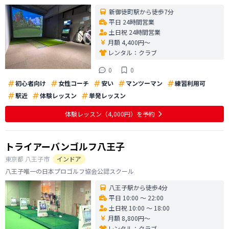
新御徒町駅から徒歩7分
平日 24時間営業
土日祝 24時間営業
月額 4,400円〜
レンタル：
クラブ
0
0
初心者向け
女性コーチ
安い
マンツーマン
練習利用可
駅近
体験レッスン
単発レッスン
体験レッスン
（4,000円）
を予約
トライアーバンゴルフ八王子
東京都
八王子市
インドア
八王子唯一の日本プロゴルフ協会公認スクール
八王子駅から徒歩4分
平日 10:00 〜 22:00
土日祝 10:00 〜 18:00
月額 8,800円〜
レンタル：
クラブ