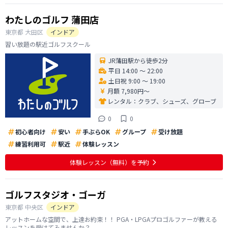
わたしのゴルフ 蒲田店
東京都
大田区
インドア
習い放題の駅近ゴルフスクール
JR蒲田駅から徒歩2分
平日 14:00 〜 22:00
土日祝 9:00 〜 19:00
月額 7,980円〜
レンタル：
クラブ、シューズ、グローブ
0
0
初心者向け
安い
手ぶらOK
グループ
受け放題
練習利用可
駅近
体験レッスン
体験レッスン
（無料）
を予約
ゴルフスタジオ・ゴーガ
東京都
中央区
インドア
アットホームな空間で、上達お約束！！ PGA・LPGAプロゴルファーが教える
レッスンを受けてみませんか？