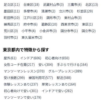
足立区
(
11
)
台東区
(
18
)
武蔵村山市
(
3
)
三鷹市
(
4
)
北区
(
13
)
墨田区
(
11
)
多摩市
(
4
)
清瀬市
(
2
)
立川市
(
3
)
杉並区
(
29
)
町田市
(
10
)
江戸川区
(
19
)
調布市
(
7
)
東村山市
(
3
)
練馬区
(
17
)
府中市
(
6
)
葛飾区
(
10
)
西東京市
(
2
)
東区
(
1
)
荒川区
(
3
)
小平市
(
4
)
小金井市
(
3
)
国分寺市
(
1
)
国立市
(
2
)
羽村市
(
1
)
東久留米市
(
2
)
東京都
内で特徴から探す
屋外
(
61
)
インドア
(
606
)
初心者向け
(
650
)
女性コーチ在籍
(
217
)
安い
(
304
)
手ぶらで行ける
(
164
)
マンツーマンレッスン
(
370
)
グループレッスン
(
389
)
受け放題
(
299
)
練習利用可
(
577
)
駅近
(
588
)
体験レッスンあり
(
237
)
単発レッスンあり
(
164
)
初心者向けで安い
(
301
)
インドアで安い
(
282
)
マンツーマンで安い
(
179
)