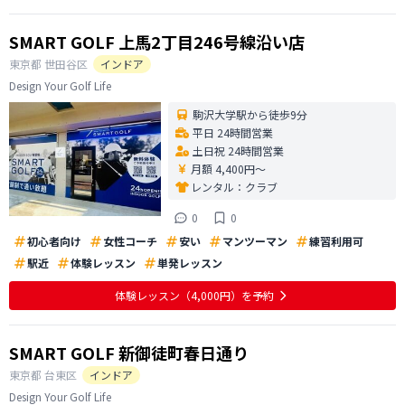
SMART GOLF 上馬2丁目246号線沿い店
東京都
世田谷区
インドア
Design Your Golf Life
駒沢大学駅から徒歩9分
平日 24時間営業
土日祝 24時間営業
月額 4,400円〜
レンタル：
クラブ
0
0
初心者向け
女性コーチ
安い
マンツーマン
練習利用可
駅近
体験レッスン
単発レッスン
体験レッスン
（4,000円）
を予約
SMART GOLF 新御徒町春日通り
東京都
台東区
インドア
Design Your Golf Life