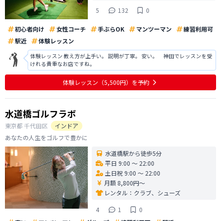
5
132
0
初心者向け
女性コーチ
手ぶらOK
マンツーマン
練習利用可
駅近
体験レッスン
体験レッスン 教え方が上手い。 説明が丁寧。 安い。 神田でレッスンを受
けれる貴重なお店ですね。
体験レッスン
（5,500円）
を予約
水道橋ゴルフラボ
東京都
千代田区
インドア
あなたの人生をゴルフで豊かに
水道橋駅から徒歩5分
平日 9:00 〜 22:00
土日祝 9:00 〜 22:00
月額 8,800円〜
レンタル：
クラブ、シューズ
4
1
0