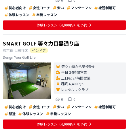
0
0
初心者向け
女性コーチ
安い
マンツーマン
練習利用可
体験レッスン
単発レッスン
体験レッスン
（4,000円）
を予約
SMART GOLF 等々力目黒通り店
東京都
世田谷区
インドア
Design Your Golf Life
等々力駅から徒歩5分
平日 24時間営業
土日祝 24時間営業
月額 4,400円〜
レンタル：
クラブ
0
0
初心者向け
女性コーチ
安い
マンツーマン
練習利用可
駅近
体験レッスン
単発レッスン
体験レッスン
（4,000円）
を予約