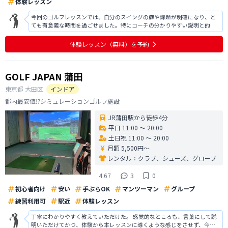
体験レッスン
今回のゴルフレッスンでは、自分のスイングの癖や課題が明確になり、と
ても有意義な時間を過ごせました。特にコーチの分かりやすい説明と的確
なアドバイスのおかげで、フォームの改善点をすぐに理解することができ
ました。実際に打球の安定感も増し、自信にもつながっています。今後も
体験レッスン
（無料）
を予約
定期的にレッスンを受けて、さ
GOLF JAPAN 蒲田
東京都
大田区
インドア
都内最安値⁉️シミュレーションゴルフ施設
JR蒲田駅から徒歩4分
平日 11:00 〜 20:00
土日祝 11:00 〜 20:00
月額 5,500円〜
レンタル：
クラブ、シューズ、グローブ
4.67
3
0
初心者向け
安い
手ぶらOK
マンツーマン
グループ
練習利用可
駅近
体験レッスン
丁寧にわかりやすく教えていただけた。 感覚的なところも、言葉にして説
明いただけてかつ、体験から本レッスンに導くような感じをさせず、今後