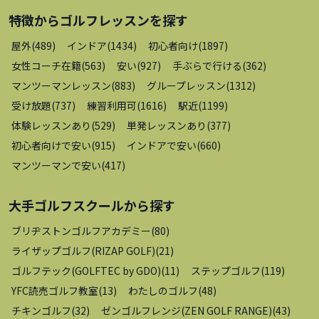
特徴から
ゴルフレッスン
を探す
屋外
(
489
)
インドア
(
1434
)
初心者向け
(
1897
)
女性コーチ在籍
(
563
)
安い
(
927
)
手ぶらで行ける
(
362
)
マンツーマンレッスン
(
883
)
グループレッスン
(
1312
)
受け放題
(
737
)
練習利用可
(
1616
)
駅近
(
1199
)
体験レッスンあり
(
529
)
単発レッスンあり
(
377
)
初心者向けで安い
(
915
)
インドアで安い
(
660
)
マンツーマンで安い
(
417
)
大手ゴルフスクール
から探す
ブリヂストンゴルフアカデミー
(
80
)
ライザップゴルフ(RIZAP GOLF)
(
21
)
ゴルフテック(GOLFTEC by GDO)
(
11
)
ステップゴルフ
(
119
)
YFC読売ゴルフ教室
(
13
)
わたしのゴルフ
(
48
)
チキンゴルフ
(
32
)
ゼンゴルフレンジ(ZEN GOLF RANGE)
(
43
)