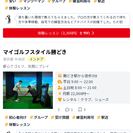
安い
マンツーマン
グループ
練習利用可
駅近
体験レッスン
落ち着いた環境で教えてもらえました。プロの方が教えてくれるので持ち
方や体重移動、自宅での練習方法などアドバイスが的確でした。ただ初心
者なのでどんどん進んでいくスピードについていけず、初心者向けの施設
ではないのかなと思いました。今回は入会を見送らせていただきました
体験レッスン
（3,300円）
を予約
が、施設としてはとてもよいです。ありが
マイゴルフスタイル勝どき
東京都
中央区
インドア
都心でゴルフ、気軽にプレイ
勝どき駅から徒歩3分
平日 9:00 〜 22:00
土日祝 8:00 〜 21:00
月額 22,000円〜
レンタル：
クラブ、シューズ
3
1
0
初心者向け
グループ
受け放題
練習利用可
駅近
体験レッスン