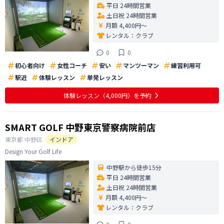
平日 24時間営業
土日祝 24時間営業
月額 4,400円〜
レンタル：
クラブ
0
0
初心者向け
女性コーチ
安い
マンツーマン
練習利用可
駅近
体験レッスン
単発レッスン
体験レッスン
（4,000円）
を予約
SMART GOLF 中野東京警察病院前店
東京都
中野区
インドア
Design Your Golf Life
中野駅から徒歩15分
平日 24時間営業
土日祝 24時間営業
月額 4,400円〜
レンタル：
クラブ