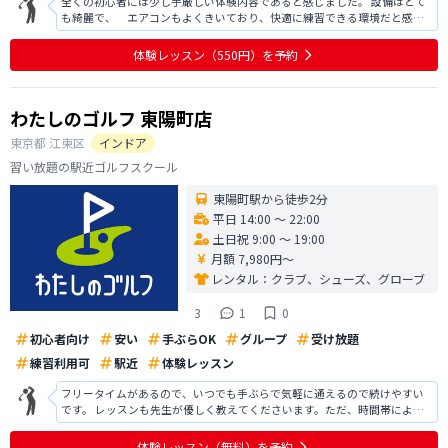
全くの初心者には少し手厳しい体験内容であると感じました。 設備はとて
も綺麗で、 エアコンもよくきいており、快適に練習できる環境だと感じ
ました。 また導入されている機械も新しいものが入っているためスイング
の確認も細かく出来、ある程度ゴルフを練習していて打てる人であればと
体験レッスン
（550円）
を予約
てもいい施設だと思います。 また
わたしのゴルフ 東陽町店
東京都
江東区
インドア
習い放題の駅近ゴルフスクール
東陽町駅から徒歩2分
平日 14:00 〜 22:00
土日祝 9:00 〜 19:00
月額 7,980円〜
レンタル：
クラブ、シューズ、グローブ
3
1
0
初心者向け
安い
手ぶらOK
グループ
受け放題
練習利用可
駅近
体験レッスン
フリータイムがあるので、いつでも手ぶらで気軽に通えるので続けやすい
です。 レッスンも先生が優しく教えてくださいます。ただ、時間帯によっ
てすぐに予約が埋まってしまいます。 レッスンで学んだことを、フリータ
イムで自主練できるのがうれしいです。 駅から近いので、仕事場やご自宅
体験レッスン
（無料）
を予約