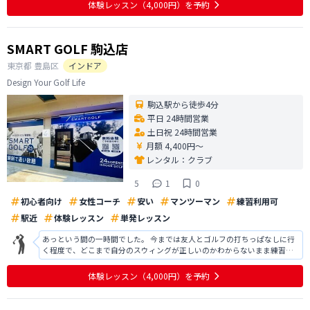
体験レッスン
（4,000円）
を予約
SMART GOLF 駒込店
東京都
豊島区
インドア
Design Your Golf Life
駒込駅から徒歩4分
平日 24時間営業
土日祝 24時間営業
月額 4,400円〜
レンタル：
クラブ
5
1
0
初心者向け
女性コーチ
安い
マンツーマン
練習利用可
駅近
体験レッスン
単発レッスン
あっという間の一時間でした。 今までは友人とゴルフの打ちっぱなしに行
く程度で、どこまで自分のスウィングが正しいのかわからないまま練習を
しておりました。 今回の体験では、実際に撮影した自分のスウィングを見
せていただき、指導をしてくださったのが良かったです！ 改善ポイントを
体験レッスン
（4,000円）
を予約
丁寧に教えていただき、とても参