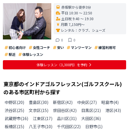
赤坂駅から徒歩3分
平日 10:30 〜 22:50
土日祝 9:40 〜 19:30
月額 7,150円〜
レンタル：
クラブ、シューズ
0
0
初心者向け
女性コーチ
安い
マンツーマン
練習利用可
駅近
体験レッスン
体験レッスン
（3,300円）
を予約
東京都
の
インドアゴルフレッスン(ゴルフスクール)
のある
市区町村から探す
中野区
(
20
)
豊島区
(
30
)
新宿区
(
42
)
中央区
(
27
)
昭島市
(
4
)
渋谷区
(
25
)
文京区
(
15
)
世田谷区
(
42
)
目黒区
(
21
)
港区
(
43
)
武蔵野市
(
16
)
江東区
(
17
)
品川区
(
31
)
大田区
(
36
)
板橋区
(
15
)
八王子市
(
10
)
千代田区
(
22
)
日野市
(
1
)