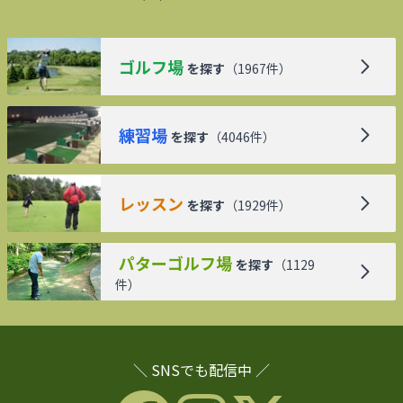
ゴルフ場
を探す
（
1967
件）
練習場
を探す
（
4046
件）
レッスン
を探す
（
1929
件）
パターゴルフ場
を探す
（
1129
件）
＼ SNSでも配信中 ／