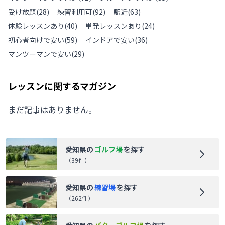
受け放題
(
28
)
練習利用可
(
92
)
駅近
(
63
)
体験レッスンあり
(
40
)
単発レッスンあり
(
24
)
初心者向けで安い
(
59
)
インドアで安い
(
36
)
マンツーマンで安い
(
29
)
レッスンに関するマガジン
まだ記事はありません。
愛知県
の
ゴルフ場
を探す
（
39
件）
愛知県
の
練習場
を探す
（
262
件）