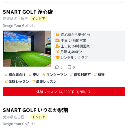
SMART GOLF 浄心店
愛知県
名古屋市
インドア
Design Your Golf Life
浄心駅から徒歩1分
平日 24時間営業
土日祝 24時間営業
月額 4,400円〜
レンタル：
クラブ
0
0
初心者向け
安い
マンツーマン
練習利用可
駅近
体験レッスン
単発レッスン
体験レッスン
（4,000円）
を予約
SMART GOLF いりなか駅前
愛知県
名古屋市
インドア
Design Your Golf Life