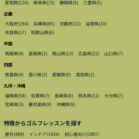
愛知県
(
124
)
岐阜県
(
23
)
静岡県
(
9
)
三重県
(
5
)
近畿
大阪府
(
194
)
兵庫県
(
85
)
京都府
(
22
)
滋賀県
(
10
)
奈良県
(
17
)
和歌山県
(
6
)
中国
鳥取県
(
4
)
島根県
(
1
)
岡山県
(
13
)
広島県
(
22
)
山口県
(
7
)
四国
徳島県
(
4
)
香川県
(
3
)
愛媛県
(
9
)
高知県
(
2
)
九州・沖縄
福岡県
(
58
)
佐賀県
(
7
)
長崎県
(
6
)
熊本県
(
11
)
大分県
(
7
)
宮崎県
(
3
)
鹿児島県
(
9
)
沖縄県
(
9
)
特徴から
ゴルフレッスン
を探す
屋外
(
489
)
インドア
(
1434
)
初心者向け
(
1897
)