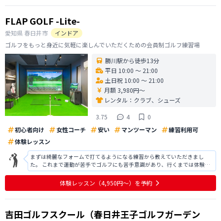
FLAP GOLF -Lite-
愛知県
春日井市
インドア
ゴルフをもっと身近に気軽に楽しんでいただくための会員制ゴルフ練習場
勝川駅から徒歩13分
平日 10:00 〜 21:00
土日祝 10:00 〜 21:00
月額 3,980円〜
レンタル：
クラブ、シューズ
3.75
4
0
初心者向け
女性コーチ
安い
マンツーマン
練習利用可
体験レッスン
まずは綺麗なフォームで打てるようになる練習から教えていただきまし
た。 これまで運動が苦手でゴルフにも苦手意識があり、行くまでは体験レ
ッスンを受けても続けられるか不安でしたが、難しく考えるよりもまずは
ゴルフって楽しいと思えるようになるところから始められるレッスンで、
体験レッスン
（4,950円〜）
を予約
是非正式に教えていただきたいと思いま
吉田ゴルフスクール（春日井王子ゴルフガーデン