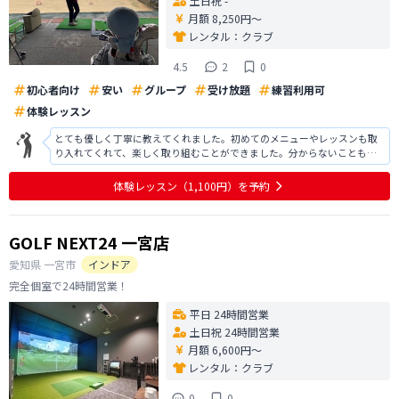
土日祝 -
月額 8,250円〜
レンタル：
クラブ
4.5
2
0
初心者向け
安い
グループ
受け放題
練習利用可
体験レッスン
とても優しく丁寧に教えてくれました。初めてのメニューやレッスンも取
り入れてくれて、楽しく取り組むことができました。分からないことも丁
寧に教えてくれて、とても親切でした。ゴルフ初心者の私ですが、楽しく
ゴルフをやりたいと思いました。もっともっと練習して上手になりたいと
体験レッスン
（1,100円）
を予約
思いました。ラウンドデビューが楽しみ
GOLF NEXT24 一宮店
愛知県
一宮市
インドア
完全個室で24時間営業！
平日 24時間営業
土日祝 24時間営業
月額 6,600円〜
レンタル：
クラブ
0
0