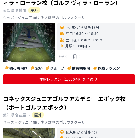
ィラ・ローラン校（ゴルフ ヴィラ・ローラン）
愛知県
豊橋市
屋外
キッズ・ジュニア向け 少人数制のゴルフスクール
下地駅から徒歩18分
平日 16:30 〜 18:30
土日祝 13:30 〜 18:15
月額 9,900円〜
0
0
初心者向け
安い
グループ
練習利用可
体験レッスン
体験レッスン
（1,000円）
を予約
ヨネックスジュニアゴルフアカデミー エポック校
（ポートゴルフエポック）
愛知県
名古屋市
屋外
キッズ・ジュニア向け 少人数制のゴルフスクール
稲永駅から徒歩4分