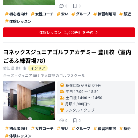
0
0
初心者向け
女性コーチ
安い
グループ
練習利用可
駅近
体験レッスン
体験レッスン
（1,000円）
を予約
ヨネックスジュニアゴルフアカデミー 豊川校（室内
ごるふ練習場78）
愛知県
豊川市
インドア
キッズ・ジュニア向け 少人数制のゴルフスクール
稲荷口駅から徒歩7分
平日 17:00 〜 18:50
土日祝 14:00 〜 14:50
月額 9,900円〜
レンタル：
クラブ
0
0
初心者向け
女性コーチ
安い
グループ
練習利用可
駅近
体験レッスン