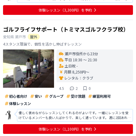
ないデビューをする』という目標の元、見事！帳尻を合わせていただけま
した。片山先生は私にとって必要なこと不要なことを一瞬で見抜くことが
体験レッスン
（3,300円）
を予約
でき、私が練習すべきことを明確
ゴルフライフサポート（トミマスゴルフクラブ校）
愛知県
瀬戸市
屋外
4スタンス理論で、個性を活かし伸ばすレッスン
瀬戸市役所から23分
平日 18:30 〜 21:30
土日祝 -
月額 8,250円〜
レンタル：
クラブ
4.5
2
0
初心者向け
安い
グループ
受け放題
練習利用可
体験レッスン
優しく褒めながらレッスンしてくれるのがよいです。一緒にレッスンを受
けているメンバーも良い人ばかりで、楽しく通っています。 週に2回あれば
良いなあと思っています。以前からのフォームを改善して頂いたり、グリ
ップの握り方、体重移動など、細かな点も直して頂きました。これから、
体験レッスン
（1,100円）
を予約
長く楽しくゴルフが続けていけそう