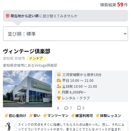
59
検索結果
件
現在地から近い順
に並び替えてみませんか
ヴィンテージ倶楽部
愛知県
安城市
インドア
愛知県安城市にあるVintage倶楽部
三河安城駅から徒歩18分
平日 10:00 〜 21:00
土日祝 10:00 〜 21:00
月額 6,000円〜
レンタル：
クラブ
4
7
0
初心者向け
安い
マンツーマン
練習利用可
体験レッスン
スイングの欠点をすぐに指摘してもらえた点は良かった。 但し、それによ
ってどういうデメリットがあり、変えることでどんなメリットが生まれる