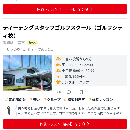
のかという詳細説明は、もう少しあってもよかったのかなぁとも思いまし
た。 もちろん30分のお試しなので、そこまでの説明をする時間がなかった
体験レッスン
（1,500円）
を予約
のかもしれません。 しかし、総
ティーチングスタッフゴルフスクール（ゴルフシテ
ィ校）
愛知県
一宮市
屋外
ゴルフの楽しさをすべての人に。
一宮市役所から9分
平日 10:30 〜 22:00
土日祝 9:00 〜 22:00
月額 8,800円〜
レンタル：
クラブ
3.8
5
0
初心者向け
安い
グループ
練習利用可
体験レッスン
初心者でしたが丁寧に教えて頂けました。しかし私の問題ではあります
が、体の使い方がわからず、コツが掴めなくて、とても時間がかかるのでは
と思います。 実際は3人でレッスンを受けてましたが、他の2人はとてもお
上手でしたが、何か具体的なアドバイスをもらってる様には見えませんで
体験レッスン
（無料）
を予約
した。なので1.2人までのレッス