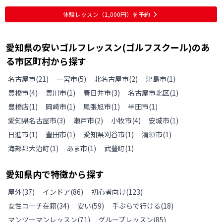
体験レッスン
（1,000円）
を予約
愛知県
の
安いゴルフレッスン(ゴルフスクール)のあ
る
市区町村から探す
名古屋市
(
21
)
一宮市
(
5
)
北名古屋市
(
2
)
津島市
(
1
)
豊橋市
(
4
)
豊川市
(
1
)
春日井市
(
3
)
名古屋市北区
(
1
)
豊橋店
(
1
)
岡崎市
(
1
)
尾張旭市
(
1
)
半田市
(
1
)
愛知県名古屋市
(
3
)
瀬戸市
(
2
)
小牧市
(
4
)
安城市
(
1
)
日進市
(
1
)
豊田市
(
1
)
愛知県刈谷市
(
1
)
清須市
(
1
)
海部郡大治町
(
1
)
あま市
(
1
)
武豊町
(
1
)
愛知県
内で特徴から探す
屋外
(
37
)
インドア
(
86
)
初心者向け
(
123
)
女性コーチ在籍
(
34
)
安い
(
59
)
手ぶらで行ける
(
18
)
マンツーマンレッスン
(
71
)
グループレッスン
(
85
)