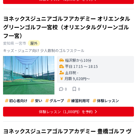
ヨネックスジュニアゴルフアカデミー オリエンタル
グリーンゴルフ一宮校（オリエンタルグリーンゴル
フ一宮）
愛知県
一宮市
屋外
キッズ・ジュニア向け 少人数制のゴルフスクール
稲沢駅から10分
平日 17:15 〜 18:15
土日祝 -
月額 9,020円〜
0
0
初心者向け
安い
グループ
練習利用可
体験レッスン
体験レッスン
（1,000円）
を予約
ヨネックスジュニアゴルフアカデミー 豊橋ゴルフ ヴ