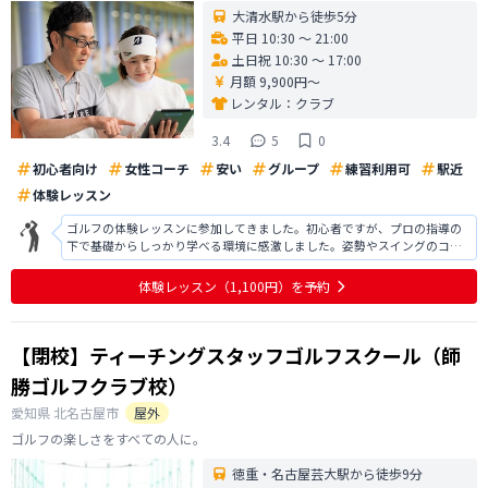
大清水駅から徒歩5分
平日 10:30 〜 21:00
土日祝 10:30 〜 17:00
月額 9,900円〜
レンタル：
クラブ
3.4
5
0
初心者向け
女性コーチ
安い
グループ
練習利用可
駅近
体験レッスン
ゴルフの体験レッスンに参加してきました。初心者ですが、プロの指導の
下で基礎からしっかり学べる環境に感激しました。姿勢やスイングのコツ
を丁寧に教えてもらい、自分でも驚くほどスムーズなスイングができるよ
うに。フォームやクラブの握り方一つでボールの飛び方が大きく変わるこ
体験レッスン
（1,100円）
を予約
とに感動し、ゴルフの奥深さを実感しま
【閉校】ティーチングスタッフゴルフスクール（師
勝ゴルフクラブ校）
愛知県
北名古屋市
屋外
ゴルフの楽しさをすべての人に。
徳重・名古屋芸大駅から徒歩9分