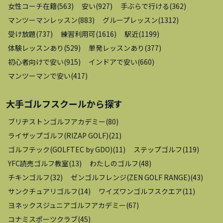
女性コーチ在籍
(
563
)
安い
(
927
)
手ぶらで行ける
(
362
)
マンツーマンレッスン
(
883
)
グループレッスン
(
1312
)
受け放題
(
737
)
練習利用可
(
1616
)
駅近
(
1199
)
体験レッスンあり
(
529
)
単発レッスンあり
(
377
)
初心者向けで安い
(
915
)
インドアで安い
(
660
)
マンツーマンで安い
(
417
)
大手ゴルフスクール
から探す
ブリヂストンゴルフアカデミー
(
80
)
ライザップゴルフ(RIZAP GOLF)
(
21
)
ゴルフテック(GOLFTEC by GDO)
(
11
)
ステップゴルフ
(
119
)
YFC読売ゴルフ教室
(
13
)
わたしのゴルフ
(
48
)
チキンゴルフ
(
32
)
ゼンゴルフレンジ(ZEN GOLF RANGE)
(
43
)
サンクチュアリゴルフ
(
14
)
ワイズワンゴルフスクエア
(
11
)
ヨネックスジュニアゴルフアカデミー
(
67
)
コナミスポーツクラブ
(
45
)