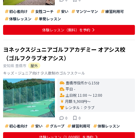
初心者向け
女性コーチ
安い
マンツーマン
練習利用可
体験レッスン
単発レッスン
体験レッスン
（無料）
を予約
ヨネックスジュニアゴルフアカデミー オアシス校
（ゴルフクラブオアシス）
愛知県
豊橋市
屋外
キッズ・ジュニア向け 少人数制のゴルフスクール
豊橋市役所から15分
平日 -
土日祝 11:00 〜 12:00
月額 9,900円〜
レンタル：
クラブ
0
0
初心者向け
安い
グループ
練習利用可
体験レッスン
体験レッスン
（1,000円）
を予約