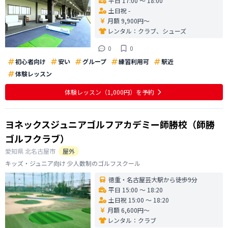
平日 17:00 〜 18:00
土日祝 -
月額 9,900円〜
レンタル：
クラブ、シューズ
0
0
初心者向け
安い
グループ
練習利用可
駅近
体験レッスン
体験レッスン
（1,000円）
を予約
ヨネックスジュニアゴルフアカデミー師勝校（師勝
ゴルフクラブ）
愛知県
北名古屋市
屋外
キッズ・ジュニア向け 少人数制のゴルフスクール
徳重・名古屋芸大駅から徒歩9分
平日 15:00 〜 18:20
土日祝 15:00 〜 18:20
月額 6,600円〜
レンタル：
クラブ