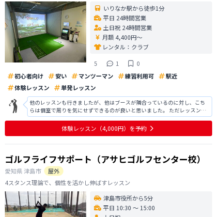
いりなか駅から徒歩1分
平日 24時間営業
土日祝 24時間営業
月額 4,400円〜
レンタル：
クラブ
5
1
0
初心者向け
安い
マンツーマン
練習利用可
駅近
体験レッスン
単発レッスン
他のレッスンも行きましたが、他はブースが隣合っているのに対し、こち
らは個室で周りを気にせずできるのが良いと思いました。 ただレッスンと
いうよりかは個人練習向けの店舗という感じです。 私は初心者なのでレッ
スンが多く入れられる所がいいかなと検討中です。 ある程度できるように
体験レッスン
（4,000円）
を予約
なったら練習場所として使わせて
ゴルフライフサポート（アサヒゴルフセンター校）
愛知県
津島市
屋外
4スタンス理論で、個性を活かし伸ばすレッスン
津島市役所から5分
平日 10:30 〜 15:00