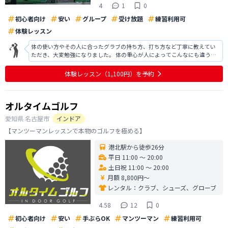
4
1
0
初心者向け
安い
グループ
受け放題
練習利用可
体験レッスン
体の使い方やその人に合ったグラブの持ち方、打ち方など丁寧に教えてい
ただき、大変勉強になりました。 体の重心が人によってこんなにも違うの
かと驚きました。 ゴルフだけでなく知識が豊富な方で、とても楽しかった
です。 グラブの選び方などもアドバイスしていただけると伺い、ぜひレッ
体験レッスン
（1,100円）
を予約
スンを申し込みたいと思っており
オルタイムゴルフ
愛知県
名古屋市
インドア
【マンツーマンレッスンで本物のゴルフを極める】
港北駅から徒歩26分
平日 11:00 〜 20:00
土日祝 11:00 〜 20:00
月額 8,800円〜
レンタル：
クラブ、シューズ、グローブ
4.58
12
0
初心者向け
安い
手ぶらOK
マンツーマン
練習利用可