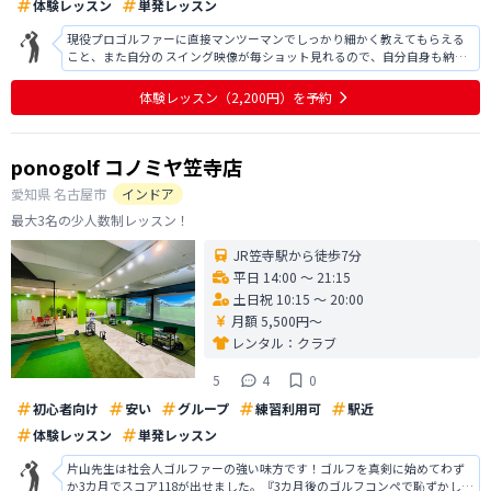
体験レッスン
単発レッスン
現役プロゴルファーに直接マンツーマンでしっかり細かく教えてもらえる
こと、また自分の スイング映像が毎ショット見れるので、自分自身も納得
して進めます! レッスンも抽象的ではなく具体的なので、分かりやすいで
す。 何か分からないところがあってもその場でいつでも聞けるので、あり
体験レッスン
（2,200円）
を予約
がたいです。 スコアはもち
ponogolf コノミヤ笠寺店
愛知県
名古屋市
インドア
最大3名の少人数制レッスン！
JR笠寺駅から徒歩7分
平日 14:00 〜 21:15
土日祝 10:15 〜 20:00
月額 5,500円〜
レンタル：
クラブ
5
4
0
初心者向け
安い
グループ
練習利用可
駅近
体験レッスン
単発レッスン
片山先生は社会人ゴルファーの強い味方です！ゴルフを真剣に始めてわず
か3カ月でスコア118が出せました。『3カ月後のゴルフコンペで恥ずかしく