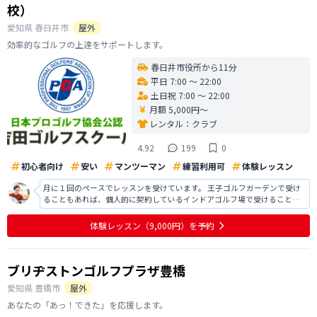
校）
愛知県
春日井市
屋外
効率的なゴルフの上達をサポートします。
春日井市役所から11分
平日 7:00 〜 22:00
土日祝 7:00 〜 22:00
月額 5,000円〜
レンタル：
クラブ
4.92
199
0
初心者向け
安い
マンツーマン
練習利用可
体験レッスン
月に１回のペースでレッスンを受けています。 王子ゴルフガーデンで受け
ることもあれば、個人的に契約しているインドアゴルフ場で受けることも
あります。 吉田コーチのレッスンは楽しく、レッスンを受けるとゴルフへ
のモチベーションが上がります。 教えていただく内容も分かりやすく、練
体験レッスン
（9,000円）
を予約
習メニューも教えていただけ
ブリヂストンゴルフプラザ豊橋
愛知県
豊橋市
屋外
あなたの「あっ！できた」を応援します。