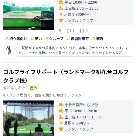
平日 10:00 〜 22:00
土日祝 9:00 〜 22:00
月額 9,900円〜
レンタル：
クラブ
5
1
0
初心者向け
安い
グループ
練習利用可
駅近
説明が丁寧かつ具体的であったので、非常に分かりやすかったです。ま
た、コーチが実際にやって見せてくださった後にやらせてみせるなど、ま
さに「やってみせ、言って聞かせて、させてみせ、誉めてやらねば、人は
動かじ」のごとく、良いショットが出来た時には、必ず誉めていただいた
ので、初めてゴルフをやった私でも、萎
ゴルフライフサポート（ランドマーク桃花台ゴルフ
クラブ校）
愛知県
小牧市
屋外
4スタンス理論で、個性を活かし伸ばすレッスン
小牧市役所から16分
平日 10:00 〜 20:30
土日祝 10:00 〜 19:00
月額 8,250円〜
レンタル：
クラブ