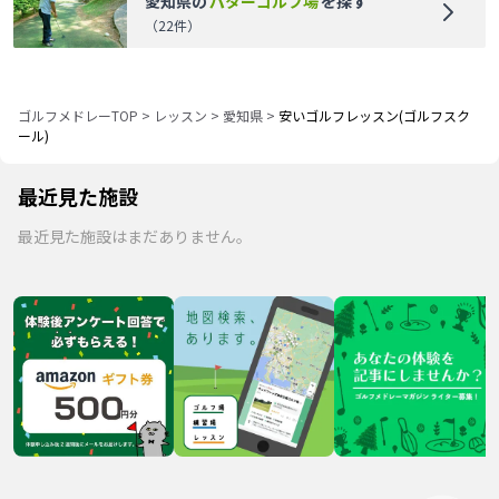
愛知県
の
パターゴルフ場
を探す
（
22
件）
ゴルフメドレーTOP
>
レッスン
>
愛知県
>
安いゴルフレッスン(ゴルフスク
ール)
最近見た施設
最近見た施設はまだありません。