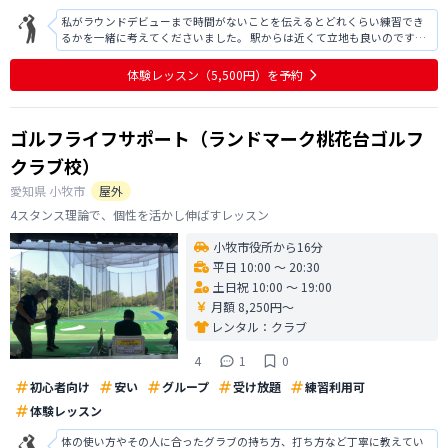
私がラウンドデビューまで時間がないことを伝えるとどれくらい練習でき
るかを一緒に考えてくださいました。 駅からは近くて立地も良いのです
が、私の家・職場からだとたくさん来るのは難しそうだなとなり今回は入
会せずになりました。家から近かったら通っていると思います。 通い放題
体験レッスン
（5,500円）
を予約
の練習➕レッスンのプランがあるのも
ゴルフライフサポート（ランドマーク桃花台ゴルフ
クラブ校）
愛知県
小牧市
屋外
4スタンス理論で、個性を活かし伸ばすレッスン
小牧市役所から16分
平日 10:00 〜 20:30
土日祝 10:00 〜 19:00
月額 8,250円〜
レンタル：
クラブ
4
1
0
初心者向け
安い
グループ
受け放題
練習利用可
体験レッスン
体の使い方やその人に合ったグラブの持ち方、打ち方など丁寧に教えてい