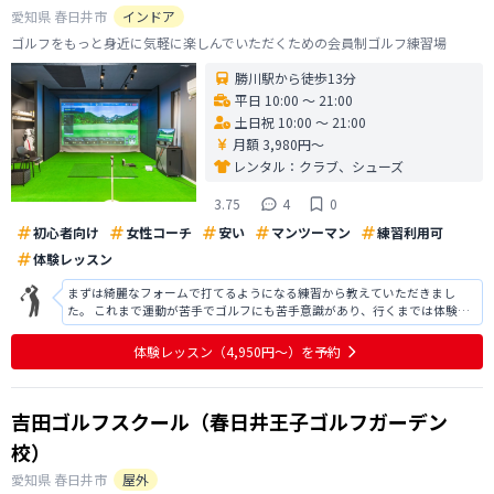
愛知県
春日井市
インドア
ゴルフをもっと身近に気軽に楽しんでいただくための会員制ゴルフ練習場
勝川駅から徒歩13分
平日 10:00 〜 21:00
土日祝 10:00 〜 21:00
月額 3,980円〜
レンタル：
クラブ、シューズ
3.75
4
0
初心者向け
女性コーチ
安い
マンツーマン
練習利用可
体験レッスン
まずは綺麗なフォームで打てるようになる練習から教えていただきまし
た。 これまで運動が苦手でゴルフにも苦手意識があり、行くまでは体験レ
ッスンを受けても続けられるか不安でしたが、難しく考えるよりもまずは
ゴルフって楽しいと思えるようになるところから始められるレッスンで、
体験レッスン
（4,950円〜）
を予約
是非正式に教えていただきたいと思いま
吉田ゴルフスクール（春日井王子ゴルフガーデン
校）
愛知県
春日井市
屋外