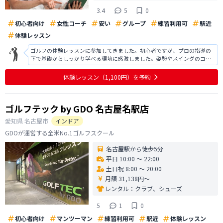
3.4
5
0
初心者向け
女性コーチ
安い
グループ
練習利用可
駅近
体験レッスン
ゴルフの体験レッスンに参加してきました。初心者ですが、プロの指導の
下で基礎からしっかり学べる環境に感激しました。姿勢やスイングのコツ
を丁寧に教えてもらい、自分でも驚くほどスムーズなスイングができるよ
うに。フォームやクラブの握り方一つでボールの飛び方が大きく変わるこ
体験レッスン
（1,100円）
を予約
とに感動し、ゴルフの奥深さを実感しま
ゴルフテック by GDO 名古屋名駅店
愛知県
名古屋市
インドア
GDOが運営する全米No.1ゴルフスクール
名古屋駅から徒歩5分
平日 10:00 〜 22:00
土日祝 8:00 〜 20:00
月額 31,138円〜
レンタル：
クラブ、シューズ
5
1
0
初心者向け
マンツーマン
練習利用可
駅近
体験レッスン