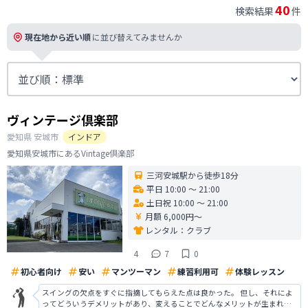
40
検索結果
件
現在地から近い順
に並び替えてみませんか
ヴィンテージ倶楽部
愛知県
安城市
インドア
愛知県安城市にあるVintage倶楽部
三河安城駅から徒歩18分
平日 10:00 〜 21:00
土日祝 10:00 〜 21:00
月額 6,000円〜
レンタル：
クラブ
4
7
0
初心者向け
安い
マンツーマン
練習利用可
体験レッスン
スイングの欠点をすぐに指摘してもらえた点は良かった。 但し、それによ
ってどういうデメリットがあり、変えることでどんなメリットが生まれる