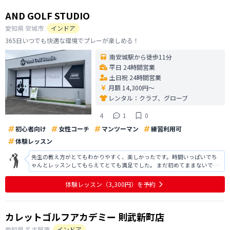
AND GOLF STUDIO
愛知県
安城市
インドア
365日いつでも快適な環境でプレーが楽しめる！
南安城駅から徒歩11分
平日 24時間営業
土日祝 24時間営業
月額 14,300円〜
レンタル：
クラブ、グローブ
4
1
0
初心者向け
女性コーチ
マンツーマン
練習利用可
体験レッスン
先生の教え方がとてもわかりやすく、楽しかったです。時間いっぱいでち
ゃんとレッスンしてもらえてとても満足でした。 まだ初めてままないです
が、楽しいと思えるレッスンでした。アイアン苦手だと思ってたけど、レ
ッスン中は当たって嬉しかったが、別日に打ってみたらやっぱり思うよう
体験レッスン
（3,300円）
を予約
にはいかなかった。またよろしくお願
カレットゴルフアカデミー 則武新町店
愛知県
名古屋市
インドア