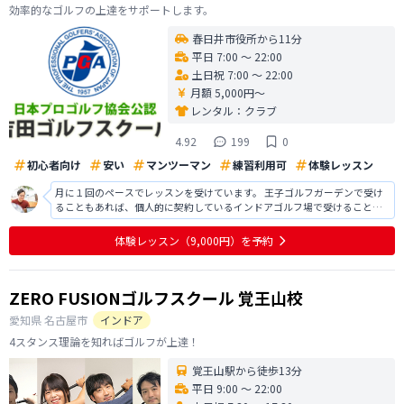
効率的なゴルフの上達をサポートします。
春日井市役所から11分
平日 7:00 〜 22:00
土日祝 7:00 〜 22:00
月額 5,000円〜
レンタル：
クラブ
4.92
199
0
初心者向け
安い
マンツーマン
練習利用可
体験レッスン
月に１回のペースでレッスンを受けています。 王子ゴルフガーデンで受け
ることもあれば、個人的に契約しているインドアゴルフ場で受けることも
あります。 吉田コーチのレッスンは楽しく、レッスンを受けるとゴルフへ
のモチベーションが上がります。 教えていただく内容も分かりやすく、練
体験レッスン
（9,000円）
を予約
習メニューも教えていただけ
ZERO FUSIONゴルフスクール 覚王山校
愛知県
名古屋市
インドア
4スタンス理論を知ればゴルフが上達！
覚王山駅から徒歩13分
平日 9:00 〜 22:00