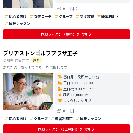
0
0
初心者向け
女性コーチ
グループ
受け放題
練習利用可
体験レッスン
体験レッスン
（無料）
を予約
ブリヂストンゴルフプラザ王子
愛知県
春日井市
屋外
あなたの「あっ！できた」を応援します。
春日井市役所から11分
平日 9:00 〜 21:00
土日祝 9:00 〜 16:00
月額 11,000円〜
レンタル：
クラブ
0
0
初心者向け
グループ
練習利用可
体験レッスン
体験レッスン
（1,100円）
を予約