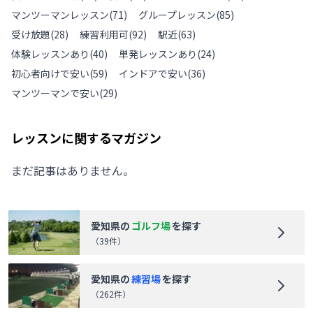
マンツーマンレッスン
(
71
)
グループレッスン
(
85
)
受け放題
(
28
)
練習利用可
(
92
)
駅近
(
63
)
体験レッスンあり
(
40
)
単発レッスンあり
(
24
)
初心者向けで安い
(
59
)
インドアで安い
(
36
)
マンツーマンで安い
(
29
)
レッスンに関するマガジン
まだ記事はありません。
愛知県
の
ゴルフ場
を探す
（
39
件）
愛知県
の
練習場
を探す
（
262
件）