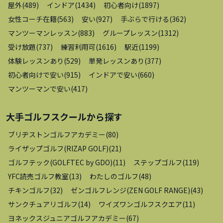
屋外
(
489
)
インドア
(
1434
)
初心者向け
(
1897
)
女性コーチ在籍
(
563
)
安い
(
927
)
手ぶらで行ける
(
362
)
マンツーマンレッスン
(
883
)
グループレッスン
(
1312
)
受け放題
(
737
)
練習利用可
(
1616
)
駅近
(
1199
)
体験レッスンあり
(
529
)
単発レッスンあり
(
377
)
初心者向けで安い
(
915
)
インドアで安い
(
660
)
マンツーマンで安い
(
417
)
大手ゴルフスクール
から探す
ブリヂストンゴルフアカデミー
(
80
)
ライザップゴルフ(RIZAP GOLF)
(
21
)
ゴルフテック(GOLFTEC by GDO)
(
11
)
ステップゴルフ
(
119
)
YFC読売ゴルフ教室
(
13
)
わたしのゴルフ
(
48
)
チキンゴルフ
(
32
)
ゼンゴルフレンジ(ZEN GOLF RANGE)
(
43
)
サンクチュアリゴルフ
(
14
)
ワイズワンゴルフスクエア
(
11
)
ヨネックスジュニアゴルフアカデミー
(
67
)