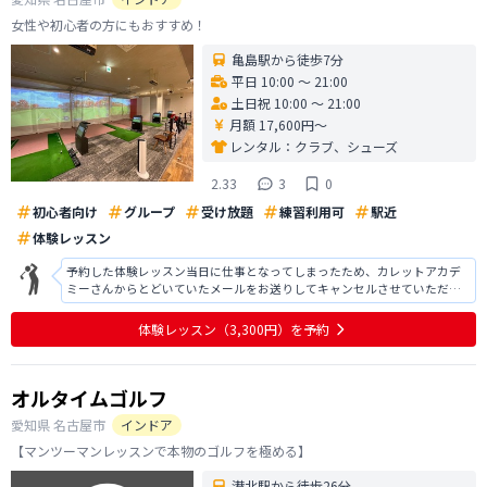
女性や初心者の方にもおすすめ！
亀島駅から徒歩7分
平日 10:00 〜 21:00
土日祝 10:00 〜 21:00
月額 17,600円〜
レンタル：
クラブ、シューズ
2.33
3
0
初心者向け
グループ
受け放題
練習利用可
駅近
体験レッスン
予約した体験レッスン当日に仕事となってしまったため、カレットアカデ
ミーさんからとどいていたメールをお送りしてキャンセルさせていただき
ました。 その後は都合が合わずで現時点では再予約はしておりません。 立
地条件等がよくて通いやすい店舗だと思いますが、まずは体験レッスンし
体験レッスン
（3,300円）
を予約
たいと考えています。 何度もメー
オルタイムゴルフ
愛知県
名古屋市
インドア
【マンツーマンレッスンで本物のゴルフを極める】
港北駅から徒歩26分