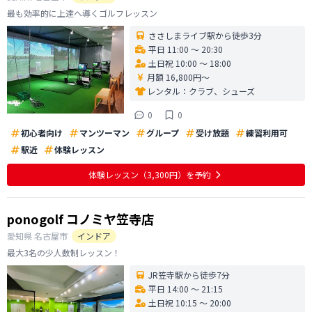
最も効率的に上達へ導くゴルフレッスン
ささしまライブ駅から徒歩3分
平日 11:00 〜 20:30
土日祝 10:00 〜 18:00
月額 16,800円〜
レンタル：
クラブ、シューズ
0
0
初心者向け
マンツーマン
グループ
受け放題
練習利用可
駅近
体験レッスン
体験レッスン
（3,300円）
を予約
ponogolf コノミヤ笠寺店
愛知県
名古屋市
インドア
最大3名の少人数制レッスン！
JR笠寺駅から徒歩7分
平日 14:00 〜 21:15
土日祝 10:15 〜 20:00