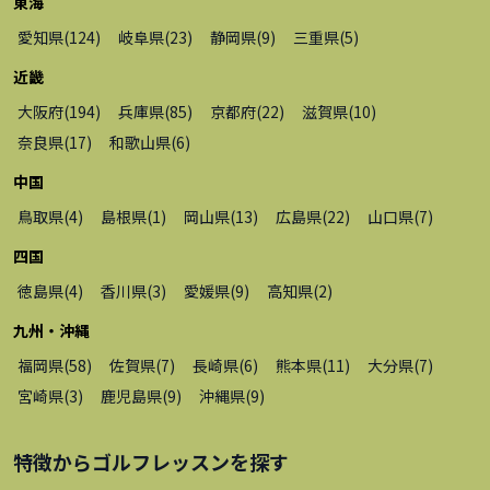
東海
愛知県
(
124
)
岐阜県
(
23
)
静岡県
(
9
)
三重県
(
5
)
近畿
大阪府
(
194
)
兵庫県
(
85
)
京都府
(
22
)
滋賀県
(
10
)
奈良県
(
17
)
和歌山県
(
6
)
中国
鳥取県
(
4
)
島根県
(
1
)
岡山県
(
13
)
広島県
(
22
)
山口県
(
7
)
四国
徳島県
(
4
)
香川県
(
3
)
愛媛県
(
9
)
高知県
(
2
)
九州・沖縄
福岡県
(
58
)
佐賀県
(
7
)
長崎県
(
6
)
熊本県
(
11
)
大分県
(
7
)
宮崎県
(
3
)
鹿児島県
(
9
)
沖縄県
(
9
)
特徴から
ゴルフレッスン
を探す