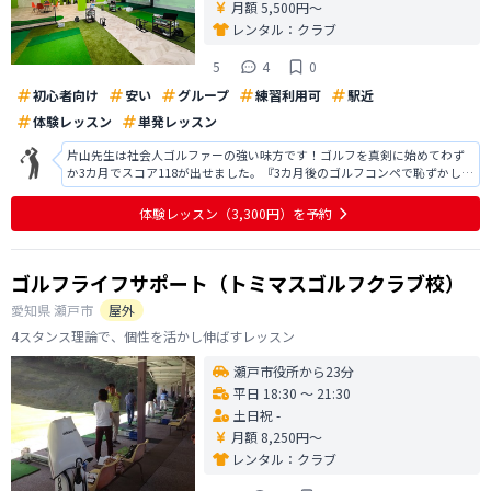
月額 5,500円〜
レンタル：
クラブ
5
4
0
初心者向け
安い
グループ
練習利用可
駅近
体験レッスン
単発レッスン
片山先生は社会人ゴルファーの強い味方です！ゴルフを真剣に始めてわず
か3カ月でスコア118が出せました。『3カ月後のゴルフコンペで恥ずかしく
ないデビューをする』という目標の元、見事！帳尻を合わせていただけま
した。片山先生は私にとって必要なこと不要なことを一瞬で見抜くことが
体験レッスン
（3,300円）
を予約
でき、私が練習すべきことを明確
ゴルフライフサポート（トミマスゴルフクラブ校）
愛知県
瀬戸市
屋外
4スタンス理論で、個性を活かし伸ばすレッスン
瀬戸市役所から23分
平日 18:30 〜 21:30
土日祝 -
月額 8,250円〜
レンタル：
クラブ