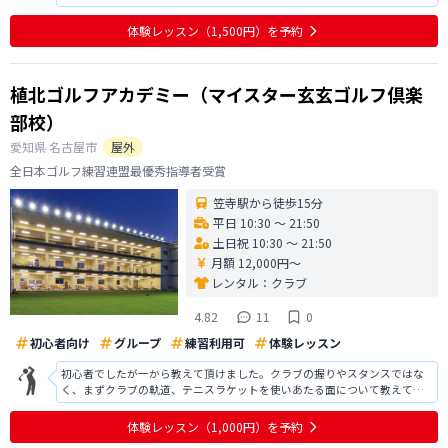
のかという詳細説明は、もう少しあってもよかったのかなぁとも思いまし
た。 もちろん30分のお試しなので、そこまでの説明をする時間がなかった
体験レッスン
（1,500円）
を予約
のかもしれません。 しかし、総
植北ゴルフアカデミー（マイスター玄玄ゴルフ倶楽
部校）
愛知県
名古屋市
屋外
全日本ゴルフ練習連盟最優秀指導者受賞
笠寺駅から徒歩15分
平日 10:30 〜 21:50
土日祝 10:30 〜 21:50
月額 12,000円〜
レンタル：
クラブ
4.82
11
0
初心者向け
グループ
練習利用可
体験レッスン
初心者でしたが一から教えて頂けました。クラブの握りやスタンスではな
く、まずクラブの軌道、テニスラケットを使いあたる面について教えて頂
くなど基礎がわかりやすかったです。話しやすい雰囲気も作ってくれてい
たと思います。比較的年長者が多いのかなと感じましたが落ち着いてやれ
体験レッスン
（1,000円）
を予約
る感じがしてそこも私には良かったです