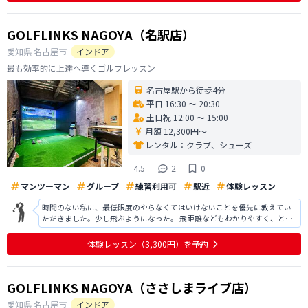
GOLFLINKS NAGOYA（名駅店）
愛知県
名古屋市
インドア
最も効率的に上達へ導くゴルフレッスン
名古屋駅から徒歩4分
平日 16:30 〜 20:30
土日祝 12:00 〜 15:00
月額 12,300円〜
レンタル：
クラブ、シューズ
4.5
2
0
マンツーマン
グループ
練習利用可
駅近
体験レッスン
時間のない私に、最低限度のやらなくてはいけないことを優先に教えてい
ただきました。少し飛ぶようになった。 飛距離などもわかりやすく、とて
もよかった。パターも教えていただきました。 もう少しレッスン日を増や
してほしい 金曜日、 土日、他平日含めて 一度検討していただきたいです。
体験レッスン
（3,300円）
を予約
よろしくお願いいたします
GOLFLINKS NAGOYA（ささしまライブ店）
愛知県
名古屋市
インドア