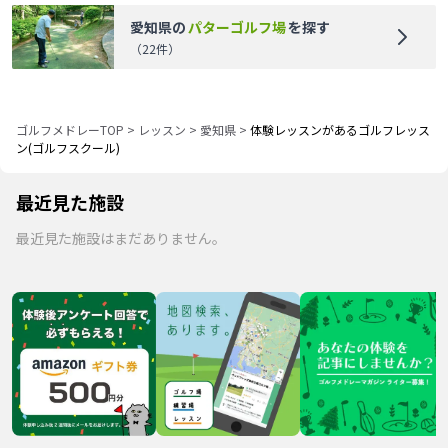
愛知県
の
パターゴルフ場
を探す
（
22
件）
ゴルフメドレーTOP
>
レッスン
>
愛知県
>
体験レッスンがあるゴルフレッス
ン(ゴルフスクール)
最近見た施設
最近見た施設はまだありません。