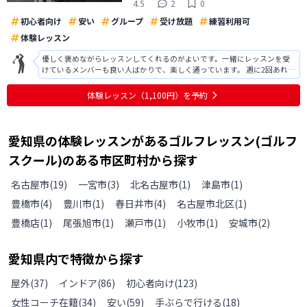
4.5
2
0
初心者向け
安い
グループ
受け放題
練習利用可
体験レッスン
優しく褒めながらレッスンしてくれるのがよいです。一緒にレッスンを受
けているメンバーも良い人ばかりで、楽しく通っています。 週に2回あれば
良いなあと思っています。以前からのフォームを改善して頂いたり、グリ
ップの握り方、体重移動など、細かな点も直して頂きました。これから、
体験レッスン
（1,100円）
を予約
長く楽しくゴルフが続けていけそう
愛知県
の
体験レッスンがあるゴルフレッスン(ゴルフ
スクール)のある
市区町村から探す
名古屋市
(
19
)
一宮市
(
3
)
北名古屋市
(
1
)
津島市
(
1
)
豊橋市
(
4
)
豊川市
(
1
)
春日井市
(
4
)
名古屋市北区
(
1
)
豊橋店
(
1
)
尾張旭市
(
1
)
瀬戸市
(
1
)
小牧市
(
1
)
安城市
(
2
)
愛知県
内で特徴から探す
屋外
(
37
)
インドア
(
86
)
初心者向け
(
123
)
女性コーチ在籍
(
34
)
安い
(
59
)
手ぶらで行ける
(
18
)