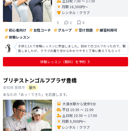
土日祝 7:30 〜 17:30
月額 16,500円〜
レンタル：
クラブ
5
1
0
初心者向け
女性コーチ
グループ
受け放題
練習利用可
体験レッスン
子供と2人で体験レッスンに参加しました。初めてのゴルフだったので、緊
張しましたが、クラブの握り方からわかりやすく丁寧に教えてもらって、
子供も楽しめたようです。自分の打ち方を撮影してもらって客観的に見る
事で、どこが間違っているのかを理解しやすくてよかったです。何より沢
体験レッスン
（無料）
を予約
山褒めてもらえてやる気になります！
ブリヂストンゴルフプラザ豊橋
愛知県
豊橋市
屋外
あなたの「あっ！できた」を応援します。
大清水駅から徒歩5分
平日 10:30 〜 21:00
土日祝 10:30 〜 17:00
月額 9,900円〜
レンタル：
クラブ