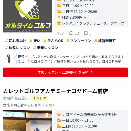
平日 11:00 〜 20:00
土日祝 11:00 〜 20:00
月額 8,800円〜
レンタル：
クラブ、シューズ、グローブ
4.58
12
0
初心者向け
安い
手ぶらOK
マンツーマン
練習利用可
体験レッスン
単発レッスン
現役プロゴルファーに直接マンツーマンでしっかり細かく教えてもらえる
こと、また自分の スイング映像が毎ショット見れるので、自分自身も納得
して進めます! レッスンも抽象的ではなく具体的なので、分かりやすいで
す。 何か分からないところがあってもその場でいつでも聞けるので、あり
体験レッスン
（2,200円）
を予約
がたいです。 スコアはもち
カレットゴルフアカデミーナゴヤドーム前店
愛知県
名古屋市
インドア
女性や初心者の方にもおすすめ！
ナゴヤドーム前矢田駅から徒歩8分
平日 10:00 〜 21:00
土日祝 10:00 〜 21:00