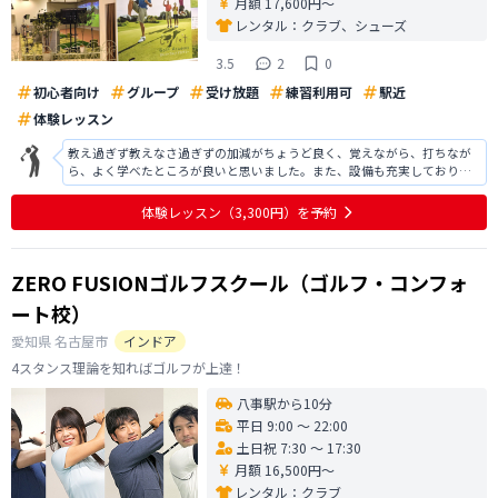
月額 17,600円〜
レンタル：
クラブ、シューズ
3.5
2
0
初心者向け
グループ
受け放題
練習利用可
駅近
体験レッスン
教え過ぎず教えなさ過ぎずの加減がちょうど良く、覚えながら、打ちなが
ら、よく学べたところが良いと思いました。また、設備も充実しており、
フォームの確認がよくできて、それをよく活かしながら、コーチする感じ
も良いと思いました。スクールの内容と設備、場所などを考えると仕方な
体験レッスン
（3,300円）
を予約
いかもしれんないが、金額はだいぶ高く
ZERO FUSIONゴルフスクール（ゴルフ・コンフォ
ート校）
愛知県
名古屋市
インドア
4スタンス理論を知ればゴルフが上達！
八事駅から10分
平日 9:00 〜 22:00
土日祝 7:30 〜 17:30
月額 16,500円〜
レンタル：
クラブ