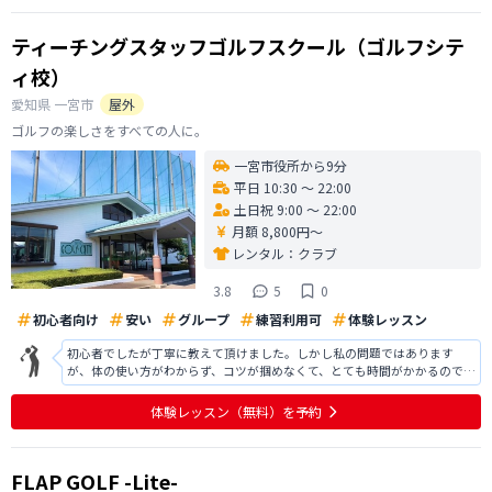
ティーチングスタッフゴルフスクール（ゴルフシテ
ィ校）
愛知県
一宮市
屋外
ゴルフの楽しさをすべての人に。
一宮市役所から9分
平日 10:30 〜 22:00
土日祝 9:00 〜 22:00
月額 8,800円〜
レンタル：
クラブ
3.8
5
0
初心者向け
安い
グループ
練習利用可
体験レッスン
初心者でしたが丁寧に教えて頂けました。しかし私の問題ではあります
が、体の使い方がわからず、コツが掴めなくて、とても時間がかかるのでは
と思います。 実際は3人でレッスンを受けてましたが、他の2人はとてもお
上手でしたが、何か具体的なアドバイスをもらってる様には見えませんで
体験レッスン
（無料）
を予約
した。なので1.2人までのレッス
FLAP GOLF -Lite-