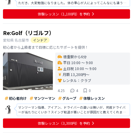
ただき、大変勉強になりました。 体の重心が人によってこんなにも違うの
かと驚きました。 ゴルフだけでなく知識が豊富な方で、とても楽しかった
です。 グラブの選び方などもアドバイスしていただけると伺い、ぜひレッ
体験レッスン
（1,100円）
を予約
スンを申し込みたいと思っており
Re:Golf（リゴルフ）
愛知県
名古屋市
インドア
初心者から上級者まで目標に応じたサポートを提供！
徳重駅から6分
平日 10:00 〜 9:00
土日祝 10:00 〜 9:00
月額 13,200円〜
レンタル：
クラブ
4.25
4
0
初心者向け
マンツーマン
グループ
体験レッスン
マンツーマン指導、アイアン、ドライバーの違いは無いが、何故ドライバ
ーが当たりにくいか？スイング軌道が悪いことが原因だと教えてくれまし
た。 特に左手首のグリップ握りと右グリップの添え方が悪いことに気付か
せてもらえました。それにより構えた肩の向きが、かなりオープンになっ
体験レッスン
（3,300円）
を予約
ていた事、スイング軌道、フェイスが