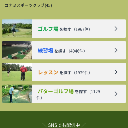
コナミスポーツクラブ
(
45
)
ゴルフ場
を探す
（
1967
件）
練習場
を探す
（
4046
件）
レッスン
を探す
（
1929
件）
パターゴルフ場
を探す
（
1129
件）
＼ SNSでも配信中 ／