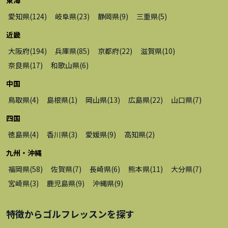
愛知県
(
124
)
岐阜県
(
23
)
静岡県
(
9
)
三重県
(
5
)
近畿
大阪府
(
194
)
兵庫県
(
85
)
京都府
(
22
)
滋賀県
(
10
)
奈良県
(
17
)
和歌山県
(
6
)
中国
鳥取県
(
4
)
島根県
(
1
)
岡山県
(
13
)
広島県
(
22
)
山口県
(
7
)
四国
徳島県
(
4
)
香川県
(
3
)
愛媛県
(
9
)
高知県
(
2
)
九州・沖縄
福岡県
(
58
)
佐賀県
(
7
)
長崎県
(
6
)
熊本県
(
11
)
大分県
(
7
)
宮崎県
(
3
)
鹿児島県
(
9
)
沖縄県
(
9
)
特徴から
ゴルフレッスン
を探す