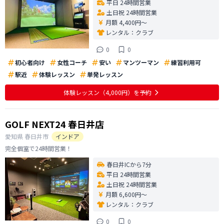
平日 24時間営業
土日祝 24時間営業
月額 4,400円〜
レンタル：
クラブ
0
0
初心者向け
女性コーチ
安い
マンツーマン
練習利用可
駅近
体験レッスン
単発レッスン
体験レッスン
（4,000円）
を予約
GOLF NEXT24 春日井店
愛知県
春日井市
インドア
完全個室で24時間営業！
春日井ICから7分
平日 24時間営業
土日祝 24時間営業
月額 6,600円〜
レンタル：
クラブ
0
0