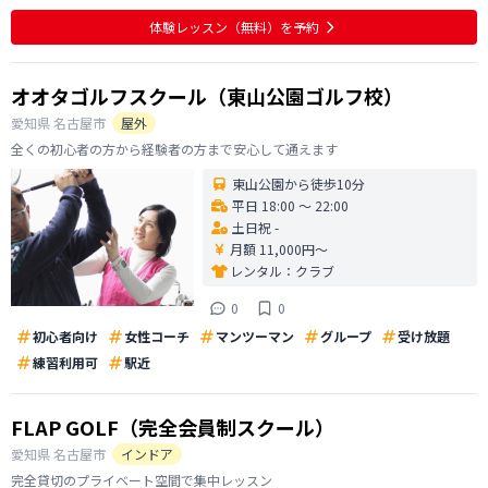
体験レッスン
（無料）
を予約
オオタゴルフスクール（東山公園ゴルフ校）
愛知県
名古屋市
屋外
全くの初心者の方から経験者の方まで安心して通えます
東山公園から徒歩10分
平日 18:00 〜 22:00
土日祝 -
月額 11,000円〜
レンタル：
クラブ
0
0
初心者向け
女性コーチ
マンツーマン
グループ
受け放題
練習利用可
駅近
FLAP GOLF（完全会員制スクール）
愛知県
名古屋市
インドア
完全貸切のプライベート空間で集中レッスン