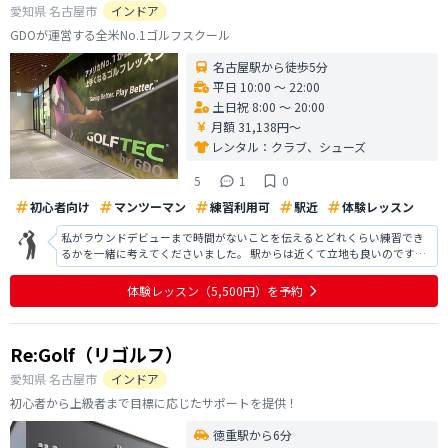
愛知県
名古屋市
インドア
GDOが運営する全米No.1ゴルフスクール
名古屋駅から徒歩5分
平日 10:00 〜 22:00
土日祝 8:00 〜 20:00
月額 31,138円〜
レンタル：
クラブ、シューズ
5
1
0
初心者向け
マンツーマン
練習利用可
駅近
体験レッスン
私がラウンドデビューまで時間がないことを伝えるとどれくらい練習でき
るかを一緒に考えてくださいました。 駅からは近くて立地も良いのです
が、私の家・職場からだとたくさん来るのは難しそうだなとなり今回は入
会せずになりました。家から近かったら通っていると思います。 通い放題
体験レッスン
（5,500円）
を予約
の練習➕レッスンのプランがあるのも
Re:Golf（リゴルフ）
愛知県
名古屋市
インドア
初心者から上級者まで目標に応じたサポートを提供！
徳重駅から6分