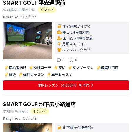
SMART GOLF 平安通駅前
愛知県
名古屋市北区
インドア
Design Your Golf Life
平安通駅からすぐ
平日 24時間営業
土日祝 24時間営業
月額 4,400円〜
レンタル：
クラブ
0
0
初心者向け
女性コーチ
安い
マンツーマン
練習利用可
駅近
体験レッスン
単発レッスン
体験レッスン
（4,000円）
を予約
SMART GOLF 池下広小路通店
愛知県
名古屋市
インドア
Design Your Golf Life
池下駅から徒歩2分