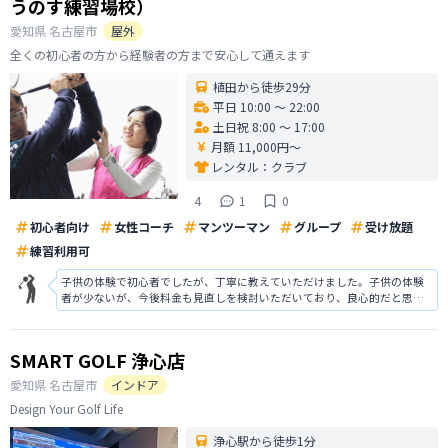
うのす練習場校）
愛知県
名古屋市
屋外
全くの初心者の方から経験者の方まで安心して通えます
植田から徒歩29分
平日 10:00 〜 22:00
土日祝 8:00 〜 17:00
月額 11,000円〜
レンタル：
クラブ
4
1
0
初心者向け
女性コーチ
マンツーマン
グループ
受け放題
練習利用可
子供の体験で初心者でしたが、丁寧に教えていただけました。子供の体験
者が少ないが、今後料金も見直しを検討いただいており、良心的だと思い
ました。 レッスンは4人体制で、大人がほとんどで子どもが緊張すると言っ
ていたので子どものみのレッスンがあると良いと思いました。ゴルフに興
味があるので、検討したいと思いま
SMART GOLF 浄心店
愛知県
名古屋市
インドア
Design Your Golf Life
浄心駅から徒歩1分