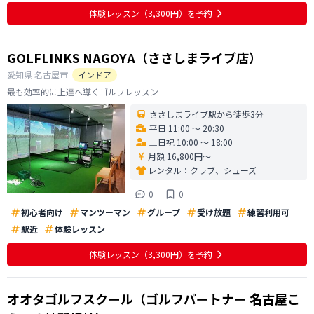
してほしい 金曜日、 土日、他平日含めて 一度検討していただきたいです。
体験レッスン
（3,300円）
を予約
よろしくお願いいたします
GOLFLINKS NAGOYA（ささしまライブ店）
愛知県
名古屋市
インドア
最も効率的に上達へ導くゴルフレッスン
ささしまライブ駅から徒歩3分
平日 11:00 〜 20:30
土日祝 10:00 〜 18:00
月額 16,800円〜
レンタル：
クラブ、シューズ
0
0
初心者向け
マンツーマン
グループ
受け放題
練習利用可
駅近
体験レッスン
体験レッスン
（3,300円）
を予約
オオタゴルフスクール（ゴルフパートナー 名古屋こ