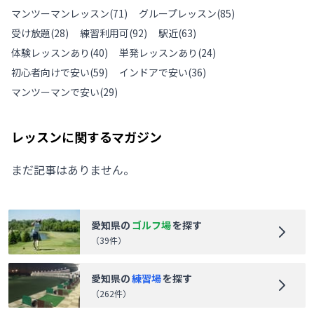
マンツーマンレッスン
(
71
)
グループレッスン
(
85
)
受け放題
(
28
)
練習利用可
(
92
)
駅近
(
63
)
体験レッスンあり
(
40
)
単発レッスンあり
(
24
)
初心者向けで安い
(
59
)
インドアで安い
(
36
)
マンツーマンで安い
(
29
)
レッスンに関するマガジン
まだ記事はありません。
愛知県
の
ゴルフ場
を探す
（
39
件）
愛知県
の
練習場
を探す
（
262
件）