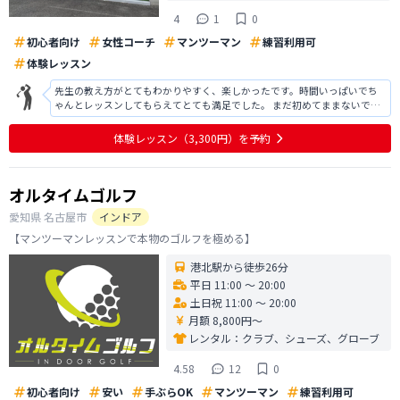
4
1
0
初心者向け
女性コーチ
マンツーマン
練習利用可
体験レッスン
先生の教え方がとてもわかりやすく、楽しかったです。時間いっぱいでち
ゃんとレッスンしてもらえてとても満足でした。 まだ初めてままないです
が、楽しいと思えるレッスンでした。アイアン苦手だと思ってたけど、レ
ッスン中は当たって嬉しかったが、別日に打ってみたらやっぱり思うよう
体験レッスン
（3,300円）
を予約
にはいかなかった。またよろしくお願
オルタイムゴルフ
愛知県
名古屋市
インドア
【マンツーマンレッスンで本物のゴルフを極める】
港北駅から徒歩26分
平日 11:00 〜 20:00
土日祝 11:00 〜 20:00
月額 8,800円〜
レンタル：
クラブ、シューズ、グローブ
4.58
12
0
初心者向け
安い
手ぶらOK
マンツーマン
練習利用可