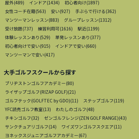
屋外
(
489
)
インドア
(
1434
)
初心者向け
(
1897
)
女性コーチ在籍
(
563
)
安い
(
927
)
手ぶらで行ける
(
362
)
マンツーマンレッスン
(
883
)
グループレッスン
(
1312
)
受け放題
(
737
)
練習利用可
(
1616
)
駅近
(
1199
)
体験レッスンあり
(
529
)
単発レッスンあり
(
377
)
初心者向けで安い
(
915
)
インドアで安い
(
660
)
マンツーマンで安い
(
417
)
大手ゴルフスクール
から探す
ブリヂストンゴルフアカデミー
(
80
)
ライザップゴルフ(RIZAP GOLF)
(
21
)
ゴルフテック(GOLFTEC by GDO)
(
11
)
ステップゴルフ
(
119
)
YFC読売ゴルフ教室
(
13
)
わたしのゴルフ
(
48
)
チキンゴルフ
(
32
)
ゼンゴルフレンジ(ZEN GOLF RANGE)
(
43
)
サンクチュアリゴルフ
(
14
)
ワイズワンゴルフスクエア
(
11
)
ヨネックスジュニアゴルフアカデミー
(
67
)