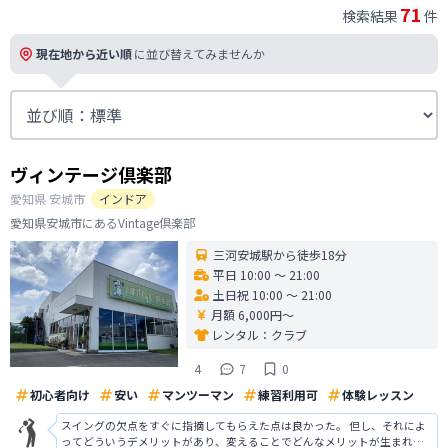
71
検索結果
件
現在地から近い順
に並び替えてみませんか
ヴィンテージ倶楽部
愛知県
安城市
インドア
愛知県安城市にあるVintage倶楽部
三河安城駅から徒歩18分
平日 10:00 〜 21:00
土日祝 10:00 〜 21:00
月額 6,000円〜
レンタル：
クラブ
4
7
0
初心者向け
安い
マンツーマン
練習利用可
体験レッスン
スイングの欠点をすぐに指摘してもらえた点は良かった。 但し、それによ
ってどういうデメリットがあり、変えることでどんなメリットが生まれる