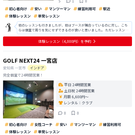
5
1
0
初心者向け
安い
マンツーマン
練習利用可
駅近
体験レッスン
単発レッスン
他のレッスンも行きましたが、他はブースが隣合っているのに対し、こち
らは個室で周りを気にせずできるのが良いと思いました。 ただレッスンと
いうよりかは個人練習向けの店舗という感じです。 私は初心者なのでレッ
スンが多く入れられる所がいいかなと検討中です。 ある程度できるように
体験レッスン
（4,000円）
を予約
なったら練習場所として使わせて
GOLF NEXT24 一宮店
愛知県
一宮市
インドア
完全個室で24時間営業！
平日 24時間営業
土日祝 24時間営業
月額 6,600円〜
レンタル：
クラブ
0
0
初心者向け
女性コーチ
安い
マンツーマン
練習利用可
体験レッスン
単発レッスン