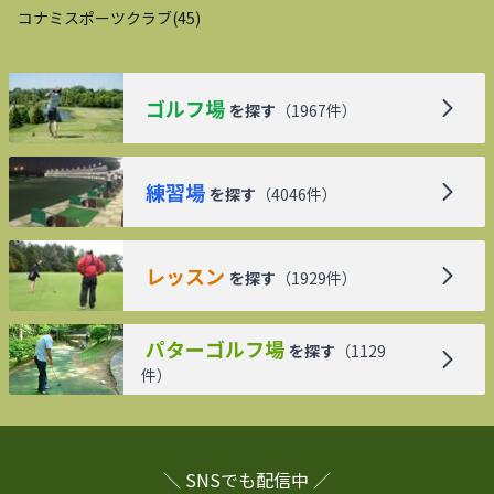
コナミスポーツクラブ
(
45
)
ゴルフ場
を探す
（
1967
件）
練習場
を探す
（
4046
件）
レッスン
を探す
（
1929
件）
パターゴルフ場
を探す
（
1129
件）
＼ SNSでも配信中 ／