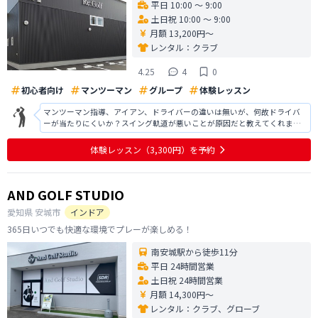
平日 10:00 〜 9:00
土日祝 10:00 〜 9:00
月額 13,200円〜
レンタル：
クラブ
4.25
4
0
初心者向け
マンツーマン
グループ
体験レッスン
マンツーマン指導、アイアン、ドライバーの違いは無いが、何故ドライバ
ーが当たりにくいか？スイング軌道が悪いことが原因だと教えてくれまし
た。 特に左手首のグリップ握りと右グリップの添え方が悪いことに気付か
せてもらえました。それにより構えた肩の向きが、かなりオープンになっ
体験レッスン
（3,300円）
を予約
ていた事、スイング軌道、フェイスが
AND GOLF STUDIO
愛知県
安城市
インドア
365日いつでも快適な環境でプレーが楽しめる！
南安城駅から徒歩11分
平日 24時間営業
土日祝 24時間営業
月額 14,300円〜
レンタル：
クラブ、グローブ