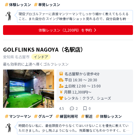
体験レッスン
単発レッスン
現役プロゴルファーに直接マンツーマンでしっかり細かく教えてもらえる
こと、また自分の スイング映像が毎ショット見れるので、自分自身も納得
して進めます! レッスンも抽象的ではなく具体的なので、分かりやすいで
す。 何か分からないところがあってもその場でいつでも聞けるので、あり
体験レッスン
（2,200円）
を予約
がたいです。 スコアはもち
GOLFLINKS NAGOYA（名駅店）
愛知県
名古屋市
インドア
最も効率的に上達へ導くゴルフレッスン
名古屋駅から徒歩4分
平日 16:30 〜 20:30
土日祝 12:00 〜 15:00
月額 12,300円〜
レンタル：
クラブ、シューズ
4.5
2
0
マンツーマン
グループ
練習利用可
駅近
体験レッスン
時間のない私に、最低限度のやらなくてはいけないことを優先に教えてい
ただきました。少し飛ぶようになった。 飛距離などもわかりやすく、とて
もよかった。パターも教えていただきました。 もう少しレッスン日を増や