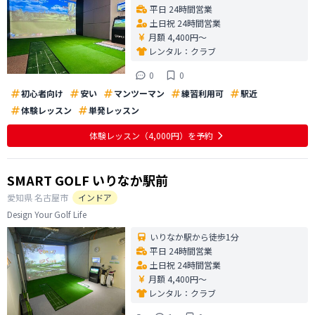
平日 24時間営業
土日祝 24時間営業
月額 4,400円〜
レンタル：
クラブ
0
0
初心者向け
安い
マンツーマン
練習利用可
駅近
体験レッスン
単発レッスン
体験レッスン
（4,000円）
を予約
SMART GOLF いりなか駅前
愛知県
名古屋市
インドア
Design Your Golf Life
いりなか駅から徒歩1分
平日 24時間営業
土日祝 24時間営業
月額 4,400円〜
レンタル：
クラブ