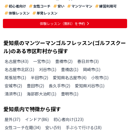
初心者向け
女性コーチ
安い
マンツーマン
練習利用可
体験レッスン
単発レッスン
体験レッスン
（無料）
を予約
愛知県
の
マンツーマンゴルフレッスン(ゴルフスクー
ル)のある
市区町村から探す
名古屋市
(
43
)
一宮市
(
1
)
豊橋市
(
2
)
春日井市
(
3
)
名古屋市北区
(
1
)
刈谷市
(
1
)
豊橋店
(
1
)
岡崎市
(
1
)
尾張旭市
(
1
)
半田市
(
2
)
愛知県名古屋市
(
4
)
小牧市
(
1
)
安城市
(
2
)
豊田市
(
2
)
長久手市
(
2
)
愛知県刈谷市
(
1
)
清須市
(
1
)
海部郡大治町
(
1
)
豊明市
(
1
)
愛知県
内で特徴から探す
屋外
(
37
)
インドア
(
86
)
初心者向け
(
123
)
女性コーチ在籍
(
34
)
安い
(
59
)
手ぶらで行ける
(
18
)