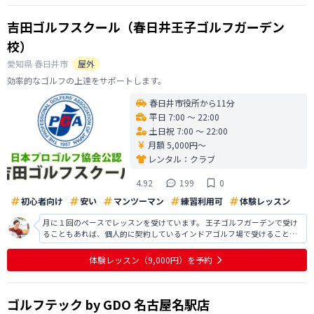
吉田ゴルフスクール（春日井王子ゴルフガーデン
校）
愛知県
春日井市
屋外
効率的なゴルフの上達をサポートします。
春日井市役所から11分
平日 7:00 〜 22:00
土日祝 7:00 〜 22:00
月額 5,000円〜
レンタル：
クラブ
4.92
199
0
初心者向け
安い
マンツーマン
練習利用可
体験レッスン
月に１回のペースでレッスンを受けています。 王子ゴルフガーデンで受け
ることもあれば、個人的に契約しているインドアゴルフ場で受けることも
あります。 吉田コーチのレッスンは楽しく、レッスンを受けるとゴルフへ
のモチベーションが上がります。 教えていただく内容も分かりやすく、練
体験レッスン
（9,000円）
を予約
習メニューも教えていただけ
ゴルフテック by GDO 名古屋名駅店