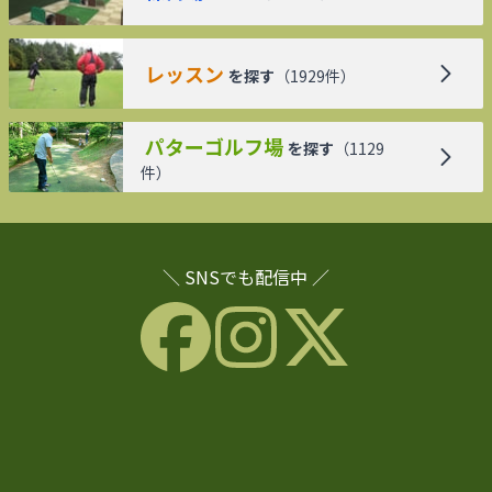
レッスン
を探す
（
1929
件）
パターゴルフ場
を探す
（
1129
件）
＼ SNSでも配信中 ／