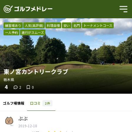
練習場あり
人気(高評価)
料理自慢
安い
名門
トーナメントコース
一人予約
進行がスムーズ
東ノ宮カントリークラブ
栃木県
4
2
0
ゴルフ場情報
口コミ
2
件
ぶぶ
2019-12-18