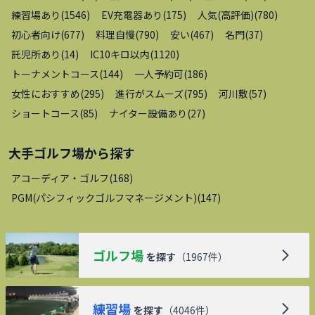
練習場あり
(
1546
)
EV充電器あり
(
175
)
人気(高評価)
(
780
)
初心者向け
(
677
)
料理自慢
(
790
)
安い
(
467
)
名門
(
37
)
託児所あり
(
14
)
IC10キロ以内
(
1120
)
トーナメントコース
(
144
)
一人予約可
(
186
)
女性におすすめ
(
295
)
進行がスムーズ
(
795
)
河川敷
(
57
)
ショートコース
(
85
)
ナイター設備あり
(
27
)
大手ゴルフ場
から探す
アコーディア・ゴルフ
(
168
)
PGM(パシフィックゴルフマネージメント)
(
147
)
ゴルフ場
を探す
（
1967
件）
練習場
を探す
（
4046
件）