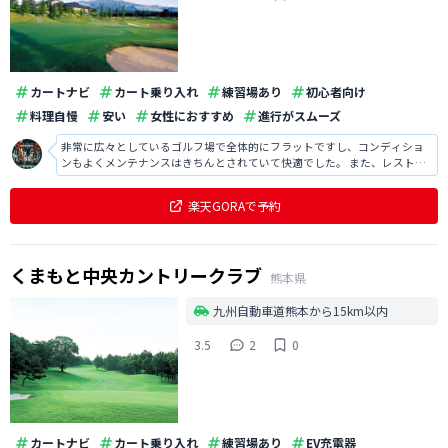
カートナビ
カート乗り入れ
練習場あり
初心者向け
料理自慢
安い
女性におすすめ
進行がスムーズ
非常に広々としているゴルフ場で全体的にフラットですし、コンディショ
ンもよくメンテナンスはきちんとされていて快適でした。 また、レストラ
ンでの食事もボリューミーで大変美味しかったですし、進行もスムーズで
楽しくラウンドできました。
楽天GORAで予約
くまもと中央カントリークラブ
熊本県
九州自動車道熊本から15km以内
3.5
2
0
カートナビ
カート乗り入れ
練習場あり
EV充電器