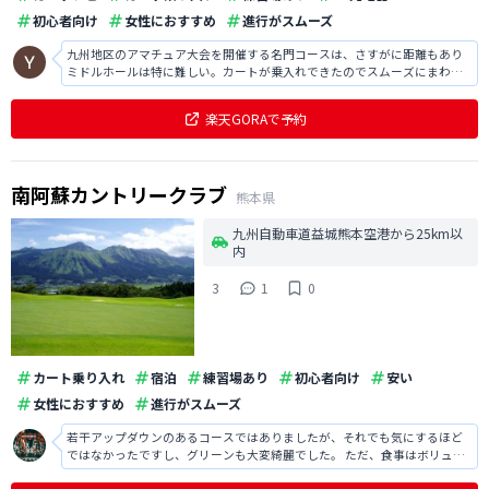
初心者向け
女性におすすめ
進行がスムーズ
九州地区のアマチュア大会を開催する名門コースは、さすがに距離もあり
ミドルホールは特に難しい。カートが乗入れできたのでスムーズにまわれ
た。
楽天GORAで予約
南阿蘇カントリークラブ
熊本県
九州自動車道益城熊本空港から25km以
内
3
1
0
カート乗り入れ
宿泊
練習場あり
初心者向け
安い
女性におすすめ
進行がスムーズ
若干アップダウンのあるコースではありましたが、それでも気にするほど
ではなかったですし、グリーンも大変綺麗でした。 ただ、食事はボリュー
ムが少なくてやや物足りない印象を受けました。