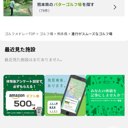
熊本県
の
パターゴルフ場
を探す
（
79
件）
ゴルフメドレーTOP
>
ゴルフ場
>
熊本県
>
進行がスムーズなゴルフ場
最近見た施設
最近見た施設はまだありません。