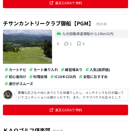
楽天GORAで予約
チサンカントリークラブ御船【PGM】
熊本県
九州自動車道御船から10km以内
4
1
0
カートナビ
カート乗り入れ
練習場あり
人気(高評価)
初心者向け
料理自慢
IC10キロ以内
女性におすすめ
進行がスムーズ
距離も広さも十分にありとても快適でしたし、メンテナンスも行き届いて
いてコンディションは良かったです。 また、クラブハウスも広々としてい
てリラックスできましたし、食事もリーズナブルで助かりました。
楽天GORAで予約
ＫＡＯゴルフ倶楽部
熊本県