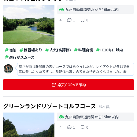
九州自動車道菊水から10km以内
4
1
0
宿泊
練習場あり
人気(高評価)
料理自慢
IC10キロ以内
進行がスムーズ
狭さがあり難易度の高いコースではありましたが、レイアウトが多彩で非
常に楽しかったですし、攻略性も高いのでまた行きたくなりました。ま
た、メンテナンスはきちんと行き届いていて非常に快適でしたし、スタッ
フの方も親切な方ばかりで印象が良かったです。
楽天GORAで予約
グリーンランドリゾートゴルフコース
熊本県
九州自動車道南関から15km以内
4
1
0