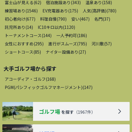
富士山が見える
(
62
)
宿泊施設あり
(
343
)
温泉あり
(
158
)
練習場あり
(
1546
)
EV充電器あり
(
175
)
人気(高評価)
(
780
)
初心者向け
(
677
)
料理自慢
(
790
)
安い
(
467
)
名門
(
37
)
託児所あり
(
14
)
IC10キロ以内
(
1120
)
トーナメントコース
(
144
)
一人予約可
(
186
)
女性におすすめ
(
295
)
進行がスムーズ
(
795
)
河川敷
(
57
)
ショートコース
(
85
)
ナイター設備あり
(
27
)
大手ゴルフ場
から探す
アコーディア・ゴルフ
(
168
)
PGM(パシフィックゴルフマネージメント)
(
147
)
ゴルフ場
を探す
（
1967
件）