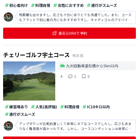
初心者向け
料理自慢
女性におすすめ
進行がスムーズ
飛距離も出せますし、広さも十分にありとても快適でした。また、コース
もフラットで初心者の方にもおすすめですし、キャディさんのアドバイス
も的確で楽しくラウンドするなことができ満足でした。
楽天GORAで予約
チェリーゴルフ宇土コース
熊本県
九州自動車道松橋から5km以内
4
1
0
練習場あり
人気(高評価)
料理自慢
IC10キロ以内
進行がスムーズ
アップダウンが比較的激しくて非常にタフなコースでしたし、広さもあま
りなく難易度が高かったです。 しかし、コースコンディションは非常に良
かったですし、待ち時間もなくスムーズにラウンドできました。