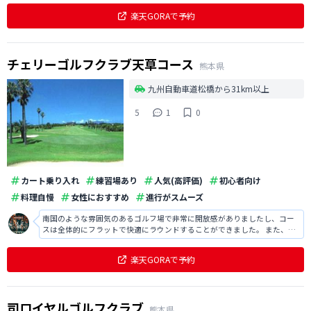
楽天GORAで予約
チェリーゴルフクラブ天草コース
熊本県
九州自動車道松橋から31km以上
5
1
0
カート乗り入れ
練習場あり
人気(高評価)
初心者向け
料理自慢
女性におすすめ
進行がスムーズ
南国のような雰囲気のあるゴルフ場で非常に開放感がありましたし、コー
スは全体的にフラットで快適にラウンドすることができました。 また、レ
ストランでも新鮮なお刺身が非常に美味しかったです。
楽天GORAで予約
司ロイヤルゴルフクラブ
熊本県