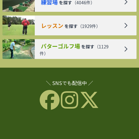
練習場
を探す
（
4046
件）
レッスン
を探す
（
1929
件）
パターゴルフ場
を探す
（
1129
件）
＼ SNSでも配信中 ／