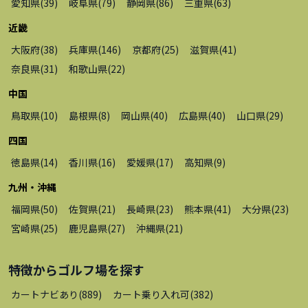
愛知県
(
39
)
岐阜県
(
79
)
静岡県
(
86
)
三重県
(
63
)
近畿
大阪府
(
38
)
兵庫県
(
146
)
京都府
(
25
)
滋賀県
(
41
)
奈良県
(
31
)
和歌山県
(
22
)
中国
鳥取県
(
10
)
島根県
(
8
)
岡山県
(
40
)
広島県
(
40
)
山口県
(
29
)
四国
徳島県
(
14
)
香川県
(
16
)
愛媛県
(
17
)
高知県
(
9
)
九州・沖縄
福岡県
(
50
)
佐賀県
(
21
)
長崎県
(
23
)
熊本県
(
41
)
大分県
(
23
)
宮崎県
(
25
)
鹿児島県
(
27
)
沖縄県
(
21
)
特徴から
ゴルフ場
を探す
カートナビあり
(
889
)
カート乗り入れ可
(
382
)