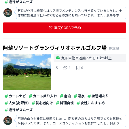
進行がスムーズ
芝目が非常に綺麗なゴルフ場でメンテナンスも行き渡っていましたし、全
体的に難易度は低いので初心者の方にも向いています。 また、食事も本格
的で大変美味しかったですし、スタッフの方の接客も丁寧で好印象です。
楽天GORAで予約
阿蘇リゾートグランヴィリオホテルゴルフ場
熊本県
九州自動車道熊本から31km以上
5
1
0
カートナビ
カート乗り入れ
宿泊
温泉
練習場あり
人気(高評価)
初心者向け
料理自慢
女性におすすめ
進行がスムーズ
阿蘇の山々が非常に綺麗でしたし、開放感のあるゴルフ場でとても気持ち
が良かったです。 また、コースコンディションも抜群でしたし、何よりレ
ストランでの食事は本格的に非常に美味しかったです。