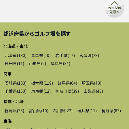
都道府県から
ゴルフ場
を探す
北海道・東北
北海道
(
130
)
青森県
(
10
)
岩手県
(
17
)
宮城県
(
28
)
秋田県
(
11
)
山形県
(
9
)
福島県
(
34
)
関東
茨城県
(
103
)
栃木県
(
119
)
群馬県
(
64
)
埼玉県
(
70
)
千葉県
(
150
)
東京都
(
12
)
神奈川県
(
39
)
山梨県
(
43
)
信越・北陸
新潟県
(
38
)
富山県
(
10
)
石川県
(
22
)
福井県
(
11
)
長野県
(
63
)
東海