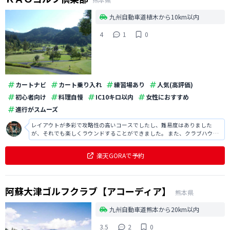
九州自動車道植木から10km以内
4
1
0
カートナビ
カート乗り入れ
練習場あり
人気(高評価)
初心者向け
料理自慢
IC10キロ以内
女性におすすめ
進行がスムーズ
レイアウトが多彩で攻略性の高いコースでしたし、難易度はありました
が、それでも楽しくラウンドすることができました。 また、クラブハウス
も豪華で居心地が良かったですし、食事も美味しくて満足でした。
楽天GORAで予約
阿蘇大津ゴルフクラブ【アコーディア】
熊本県
九州自動車道熊本から20km以内
3.5
2
0