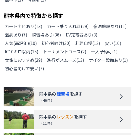
熊本県
内で特徴から探す
カートナビあり
(
13
)
カート乗り入れ可
(
29
)
宿泊施設あり
(
11
)
温泉あり
(
7
)
練習場あり
(
36
)
EV充電器あり
(
3
)
人気(高評価)
(
10
)
初心者向け
(
30
)
料理自慢
(
12
)
安い
(
10
)
IC10キロ以内
(
15
)
トーナメントコース
(
2
)
一人予約可
(
1
)
女性におすすめ
(
29
)
進行がスムーズ
(
13
)
ナイター設備あり
(
1
)
初心者向けで安い
(
7
)
熊本県
の
練習場
を探す
（
46
件）
熊本県
の
レッスン
を探す
（
11
件）