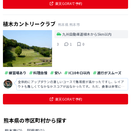
楽天GORAで予約
植木カントリークラブ
熊本県
熊本市
九州自動車道植木から5km以内
3
1
0
練習場あり
料理自慢
安い
IC10キロ以内
進行がスムーズ
全体的にアップダウンの激しいコースで難易度が高かったですし、レイア
ウトも難しくてなかなかスコアが出なかったです。 ただ、食事は非常に美
味しかったですし、クラブハウスも綺麗で快適でした。
楽天GORAで予約
熊本県
の
市区町村から探す
熊本市
(
2
)
阿蘇郡
(
1
)