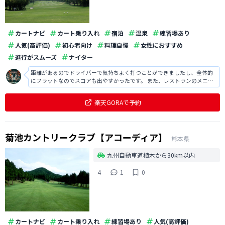
カートナビ
カート乗り入れ
宿泊
温泉
練習場あり
人気(高評価)
初心者向け
料理自慢
女性におすすめ
進行がスムーズ
ナイター
距離があるのでドライバーで気持ちよく打つことができましたし、全体的
にフラットなのでスコアも出やすかったです。 また、レストランのメニュ
ーも豊富で料金もリーズナブルだったので助かりました。
楽天GORAで予約
菊池カントリークラブ【アコーディア】
熊本県
九州自動車道植木から30km以内
4
1
0
カートナビ
カート乗り入れ
練習場あり
人気(高評価)