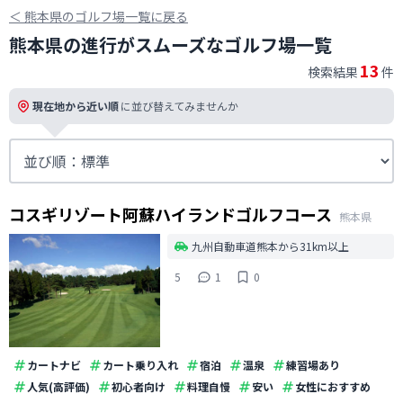
＜
熊本県のゴルフ場一覧に戻る
熊本県の進行がスムーズなゴルフ場一覧
13
検索結果
件
現在地から近い順
に並び替えてみませんか
コスギリゾート阿蘇ハイランドゴルフコース
熊本県
九州自動車道熊本から31km以上
5
1
0
カートナビ
カート乗り入れ
宿泊
温泉
練習場あり
人気(高評価)
初心者向け
料理自慢
安い
女性におすすめ