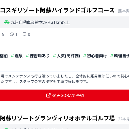
コスギリゾート阿蘇ハイランドゴルフコース
熊本
九州自動車道熊本から31km以上
5
1
0
宿泊
温泉
練習場あり
人気(高評価)
初心者向け
料理自
フ場でメンテナンスも行き渡っていましたし、全体的に難易度は低いので初心
ったですし、スタッフの方の接客も丁寧で好印象です。
楽天GORAで予約
阿蘇リゾートグランヴィリオホテルゴルフ場
熊本