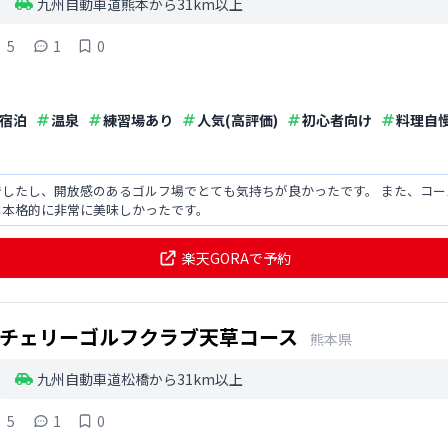
九州自動車道熊本から31km以上
5
1
0
宿泊
温泉
練習場あり
人気(高評価)
初心者向け
料理自
でしたし、開放感のあるゴルフ場でとても気持ちが良かったです。 また、コ
は本格的に非常に美味しかったです。
楽天GORAで予約
チェリーゴルフクラブ天草コース
熊本県
九州自動車道松橋から31km以上
5
1
0