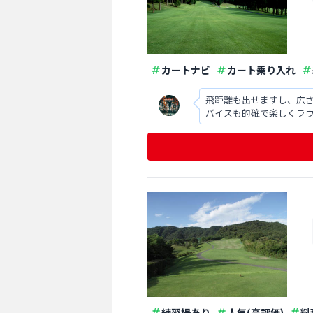
カートナビ
カート乗り入れ
飛距離も出せますし、広
バイスも的確で楽しくラ
練習場あり
人気(高評価)
料