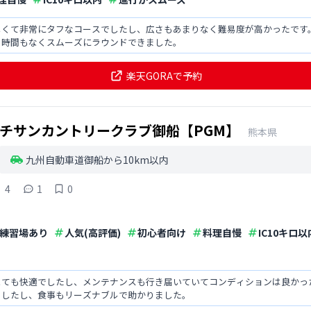
しくて非常にタフなコースでしたし、広さもあまりなく難易度が高かったです
ち時間もなくスムーズにラウンドできました。
楽天GORAで予約
チサンカントリークラブ御船【PGM】
熊本県
九州自動車道御船から10km以内
4
1
0
練習場あり
人気(高評価)
初心者向け
料理自慢
IC10キロ以
とても快適でしたし、メンテナンスも行き届いていてコンディションは良かっ
ましたし、食事もリーズナブルで助かりました。