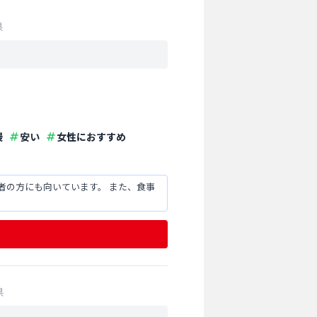
県
慢
安い
女性におすすめ
者の方にも向いています。 また、食事
県