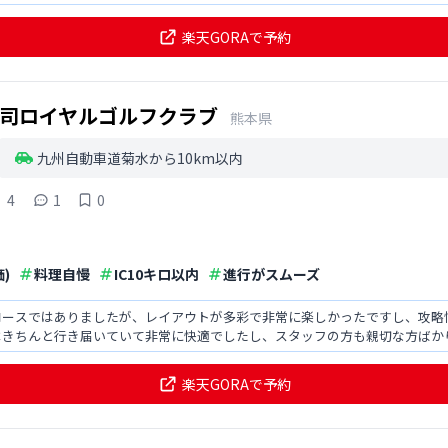
楽天GORAで予約
司ロイヤルゴルフクラブ
熊本県
九州自動車道菊水から10km以内
4
1
0
)
料理自慢
IC10キロ以内
進行がスムーズ
コースではありましたが、レイアウトが多彩で非常に楽しかったですし、攻略
はきちんと行き届いていて非常に快適でしたし、スタッフの方も親切な方ばか
楽天GORAで予約