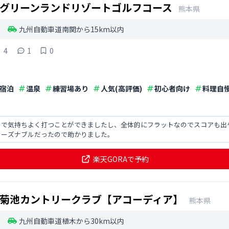
グリーンランドリゾートゴルフコース
熊本県
九州自動車道南関から15km以内
4
1
0
宿泊
温泉
練習場あり
人気(高評価)
初心者向け
料理自
ーで気持ちよく打つことができましたし、全体的にフラットなのでスコアも出
リーズナブルだったので助かりました。
楽天GORAで予約
菊池カントリークラブ【アコーディア】
熊本県
九州自動車道植木から30km以内