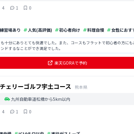
4
1
0
練習場あり
人気(高評価)
初心者向け
料理自慢
女性におす
さも十分にありとても快適でした。また、コースもフラットで初心者の方にも
ウンドするなことができ満足でした。
楽天GORAで予約
チェリーゴルフ宇土コース
熊本県
九州自動車道松橋から5km以内
4
1
0
理自慢
IC10キロ以内
進行がスムーズ