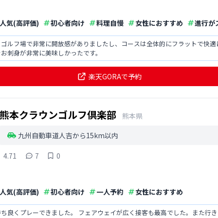
人気(高評価)
初心者向け
料理自慢
女性におすすめ
進行が
るゴルフ場で非常に開放感がありましたし、コースは全体的にフラットで快適
なお刺身が非常に美味しかったです。
楽天GORAで予約
熊本クラウンゴルフ倶楽部
熊本県
九州自動車道人吉から15km以内
4.71
7
0
人気(高評価)
初心者向け
一人予約
女性におすすめ
持ち良くプレーできました。 フェアウェイが広く接客も最高でした。また行