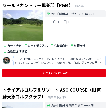
ワールドカントリー倶楽部【PGM】
熊本県
九州自動車道松橋から15km以内
3
1
0
カートナビ
カート乗り入れ
初心者向け
料理自慢
女性におすすめ
コースは全体的にフラットで、レイアウトも一般的なので初心者にもおす
すめですし、コンディションもよく快適でした。 ただ、グリーンは早くて
難しかったですし、若干待ち時間が長くて気になりました。
楽天GORAで予約
トライアルゴルフ＆リゾート ASO COURSE（旧 阿
蘇東急ゴルフクラブ）
熊本県
阿蘇郡
九州自動車道熊本から25km以内