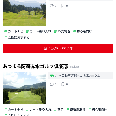
0
0
カートナビ
カート乗り入れ
EV充電器
初心者向け
女性におすすめ
楽天GORAで予約
あつまる阿蘇赤水ゴルフ倶楽部
熊本県
九州自動車道熊本から31km以上
0
0
カートナビ
カート乗り入れ
宿泊
練習場あり
初心者向け
女性におすすめ