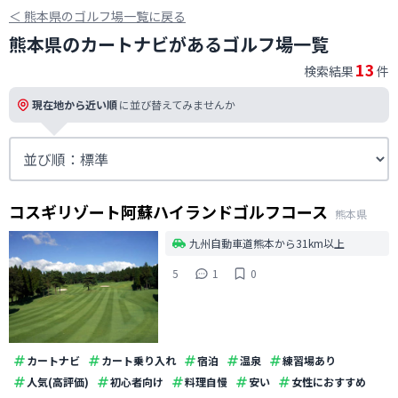
＜
熊本県のゴルフ場一覧に戻る
熊本県のカートナビがあるゴルフ場一覧
13
検索結果
件
現在地から近い順
に並び替えてみませんか
コスギリゾート阿蘇ハイランドゴルフコース
熊本県
九州自動車道熊本から31km以上
5
1
0
カートナビ
カート乗り入れ
宿泊
温泉
練習場あり
人気(高評価)
初心者向け
料理自慢
安い
女性におすすめ