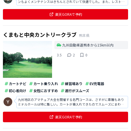
ンもよくメンテナンスはきちんとされていて快適でした。 また、レストラ
ンでの食事もボリューミーで大変美味しかったですし、進行もスムーズで
楽しくラウンドできました。
楽天GORAで予約
くまもと中央カントリークラブ
熊本県
九州自動車道熊本から15km以内
3.5
2
0
カートナビ
カート乗り入れ
練習場あり
EV充電器
初心者向け
女性におすすめ
進行がスムーズ
九州地区のアマチュア大会を開催する名門コースは、さすがに距離もあり
ミドルホールは特に難しい。カートが乗入れできたのでスムーズにまわれ
た。
楽天GORAで予約