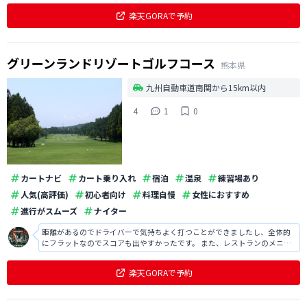
楽天GORAで予約
グリーンランドリゾートゴルフコース
熊本県
九州自動車道南関から15km以内
4
1
0
カートナビ
カート乗り入れ
宿泊
温泉
練習場あり
人気(高評価)
初心者向け
料理自慢
女性におすすめ
進行がスムーズ
ナイター
距離があるのでドライバーで気持ちよく打つことができましたし、全体的
にフラットなのでスコアも出やすかったです。 また、レストランのメニュ
ーも豊富で料金もリーズナブルだったので助かりました。
楽天GORAで予約