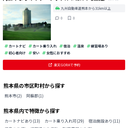
九州自動車道熊本から31km以上
0
0
カートナビ
カート乗り入れ
宿泊
温泉
練習場あり
初心者向け
安い
女性におすすめ
楽天GORAで予約
熊本県
の
市区町村から探す
熊本市
(
2
)
阿蘇郡
(
1
)
熊本県
内で特徴から探す
カートナビあり
(
13
)
カート乗り入れ可
(
29
)
宿泊施設あり
(
11
)