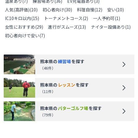
温泉あり
(
7
)
練習場あり
(
36
)
EV充電器あり
(
3
)
人気(高評価)
(
10
)
初心者向け
(
30
)
料理自慢
(
12
)
安い
(
10
)
IC10キロ以内
(
15
)
トーナメントコース
(
2
)
一人予約可
(
1
)
女性におすすめ
(
29
)
進行がスムーズ
(
13
)
ナイター設備あり
(
1
)
初心者向けで安い
(
7
)
熊本県
の
練習場
を探す
（
46
件）
熊本県
の
レッスン
を探す
（
11
件）
熊本県
の
パターゴルフ場
を探す
（
79
件）