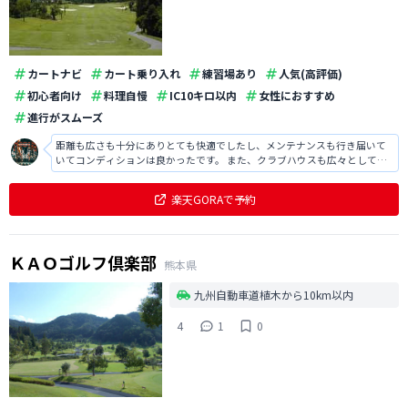
カートナビ
カート乗り入れ
練習場あり
人気(高評価)
初心者向け
料理自慢
IC10キロ以内
女性におすすめ
進行がスムーズ
距離も広さも十分にありとても快適でしたし、メンテナンスも行き届いて
いてコンディションは良かったです。 また、クラブハウスも広々としてい
てリラックスできましたし、食事もリーズナブルで助かりました。
楽天GORAで予約
ＫＡＯゴルフ倶楽部
熊本県
九州自動車道植木から10km以内
4
1
0