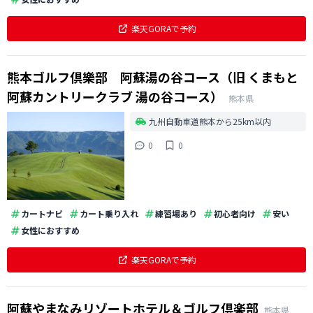
楽天GORAで予約
熊本ゴルフ倶樂部 阿蘇湯の谷コース（旧 くまもと
阿蘇カントリークラブ 湯の谷コース）
熊本県
九州自動車道熊本から25km以内
0
0
カートナビ
カート乗り入れ
練習場あり
初心者向け
安い
女性におすすめ
楽天GORAで予約
阿蘇やまなみリゾートホテル＆ゴルフ倶楽部
熊本県