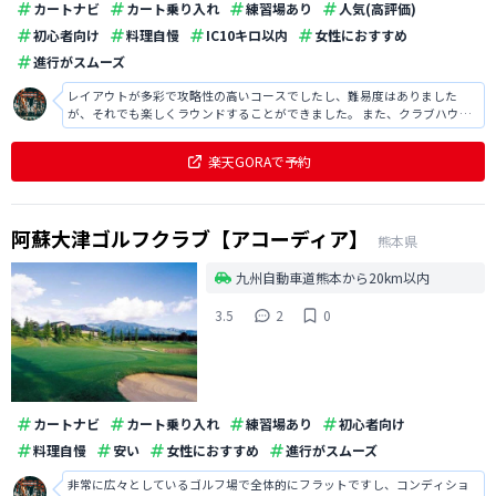
カートナビ
カート乗り入れ
練習場あり
人気(高評価)
初心者向け
料理自慢
IC10キロ以内
女性におすすめ
進行がスムーズ
レイアウトが多彩で攻略性の高いコースでしたし、難易度はありました
が、それでも楽しくラウンドすることができました。 また、クラブハウス
も豪華で居心地が良かったですし、食事も美味しくて満足でした。
楽天GORAで予約
阿蘇大津ゴルフクラブ【アコーディア】
熊本県
九州自動車道熊本から20km以内
3.5
2
0
カートナビ
カート乗り入れ
練習場あり
初心者向け
料理自慢
安い
女性におすすめ
進行がスムーズ
非常に広々としているゴルフ場で全体的にフラットですし、コンディショ