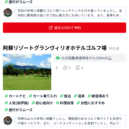
進行がスムーズ
芝目が非常に綺麗なゴルフ場でメンテナンスも行き渡っていましたし、全
体的に難易度は低いので初心者の方にも向いています。 また、食事も本格
的で大変美味しかったですし、スタッフの方の接客も丁寧で好印象です。
楽天GORAで予約
阿蘇リゾートグランヴィリオホテルゴルフ場
熊本県
九州自動車道熊本から31km以上
5
1
0
カートナビ
カート乗り入れ
宿泊
温泉
練習場あり
人気(高評価)
初心者向け
料理自慢
女性におすすめ
進行がスムーズ
阿蘇の山々が非常に綺麗でしたし、開放感のあるゴルフ場でとても気持ち
が良かったです。 また、コースコンディションも抜群でしたし、何よりレ
ストランでの食事は本格的に非常に美味しかったです。