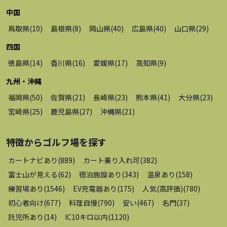
中国
鳥取県
(
10
)
島根県
(
8
)
岡山県
(
40
)
広島県
(
40
)
山口県
(
29
)
四国
徳島県
(
14
)
香川県
(
16
)
愛媛県
(
17
)
高知県
(
9
)
九州・沖縄
福岡県
(
50
)
佐賀県
(
21
)
長崎県
(
23
)
熊本県
(
41
)
大分県
(
23
)
宮崎県
(
25
)
鹿児島県
(
27
)
沖縄県
(
21
)
特徴から
ゴルフ場
を探す
カートナビあり
(
889
)
カート乗り入れ可
(
382
)
富士山が見える
(
62
)
宿泊施設あり
(
343
)
温泉あり
(
158
)
練習場あり
(
1546
)
EV充電器あり
(
175
)
人気(高評価)
(
780
)
初心者向け
(
677
)
料理自慢
(
790
)
安い
(
467
)
名門
(
37
)
託児所あり
(
14
)
IC10キロ以内
(
1120
)