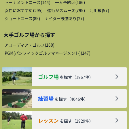
トーナメントコース
(
144
)
一人予約可
(
186
)
女性におすすめ
(
295
)
進行がスムーズ
(
795
)
河川敷
(
57
)
ショートコース
(
85
)
ナイター設備あり
(
27
)
大手ゴルフ場
から探す
アコーディア・ゴルフ
(
168
)
PGM(パシフィックゴルフマネージメント)
(
147
)
ゴルフ場
を探す
（
1967
件）
練習場
を探す
（
4046
件）
レッスン
を探す
（
1929
件）