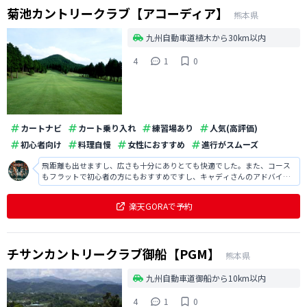
菊池カントリークラブ【アコーディア】
熊本県
九州自動車道植木から30km以内
4
1
0
カートナビ
カート乗り入れ
練習場あり
人気(高評価)
初心者向け
料理自慢
女性におすすめ
進行がスムーズ
飛距離も出せますし、広さも十分にありとても快適でした。また、コース
もフラットで初心者の方にもおすすめですし、キャディさんのアドバイス
も的確で楽しくラウンドするなことができ満足でした。
楽天GORAで予約
チサンカントリークラブ御船【PGM】
熊本県
九州自動車道御船から10km以内
4
1
0