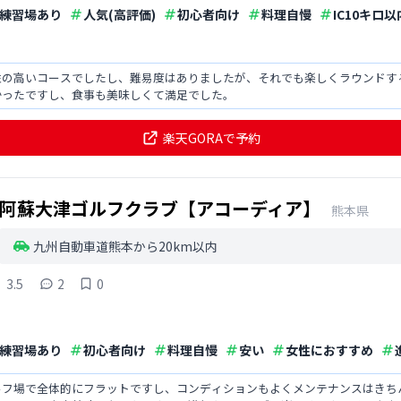
練習場あり
人気(高評価)
初心者向け
料理自慢
IC10キロ以
性の高いコースでしたし、難易度はありましたが、それでも楽しくラウンドす
かったですし、食事も美味しくて満足でした。
楽天GORAで予約
阿蘇大津ゴルフクラブ【アコーディア】
熊本県
九州自動車道熊本から20km以内
3.5
2
0
練習場あり
初心者向け
料理自慢
安い
女性におすすめ
ルフ場で全体的にフラットですし、コンディションもよくメンテナンスはきち