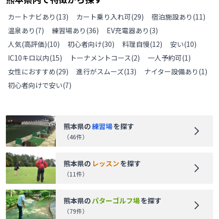
カートナビあり
(
13
)
カート乗り入れ可
(
29
)
宿泊施設あり
(
11
)
温泉あり
(
7
)
練習場あり
(
36
)
EV充電器あり
(
3
)
人気(高評価)
(
10
)
初心者向け
(
30
)
料理自慢
(
12
)
安い
(
10
)
IC10キロ以内
(
15
)
トーナメントコース
(
2
)
一人予約可
(
1
)
女性におすすめ
(
29
)
進行がスムーズ
(
13
)
ナイター設備あり
(
1
)
初心者向けで安い
(
7
)
熊本県
の
練習場
を探す
（
46
件）
熊本県
の
レッスン
を探す
（
11
件）
熊本県
の
パターゴルフ場
を探す
（
79
件）