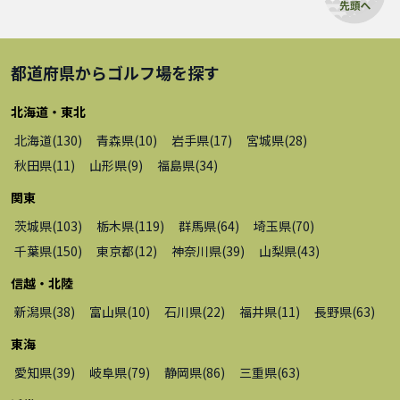
都道府県から
ゴルフ場
を探す
北海道・東北
北海道
(
130
)
青森県
(
10
)
岩手県
(
17
)
宮城県
(
28
)
秋田県
(
11
)
山形県
(
9
)
福島県
(
34
)
関東
茨城県
(
103
)
栃木県
(
119
)
群馬県
(
64
)
埼玉県
(
70
)
千葉県
(
150
)
東京都
(
12
)
神奈川県
(
39
)
山梨県
(
43
)
信越・北陸
新潟県
(
38
)
富山県
(
10
)
石川県
(
22
)
福井県
(
11
)
長野県
(
63
)
東海
愛知県
(
39
)
岐阜県
(
79
)
静岡県
(
86
)
三重県
(
63
)