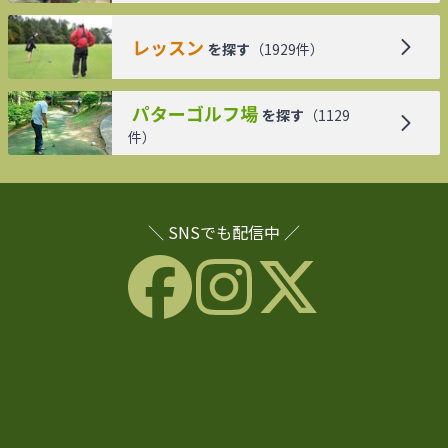
レッスン
を探す
（
1929
件）
パターゴルフ場
を探す
（
1129
件）
＼ SNSでも配信中 ／