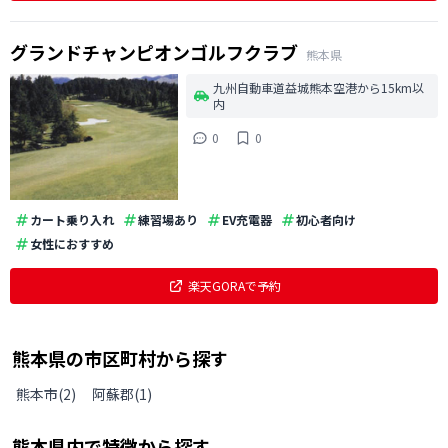
グランドチャンピオンゴルフクラブ
熊本県
九州自動車道益城熊本空港から15km以
内
0
0
カート乗り入れ
練習場あり
EV充電器
初心者向け
女性におすすめ
楽天GORAで予約
熊本県
の
市区町村から探す
熊本市
(
2
)
阿蘇郡
(
1
)
熊本県
内で特徴から探す