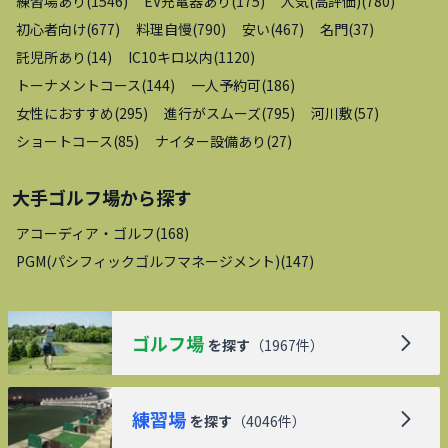
練習場あり
(
1546
)
EV充電器あり
(
175
)
人気(高評価)
(
780
)
初心者向け
(
677
)
料理自慢
(
790
)
安い
(
467
)
名門
(
37
)
託児所あり
(
14
)
IC10キロ以内
(
1120
)
トーナメントコース
(
144
)
一人予約可
(
186
)
女性におすすめ
(
295
)
進行がスムーズ
(
795
)
河川敷
(
57
)
ショートコース
(
85
)
ナイター設備あり
(
27
)
大手ゴルフ場
から探す
アコーディア・ゴルフ
(
168
)
PGM(パシフィックゴルフマネージメント)
(
147
)
ゴルフ場
を探す
（
1967
件）
練習場
を探す
（
4046
件）