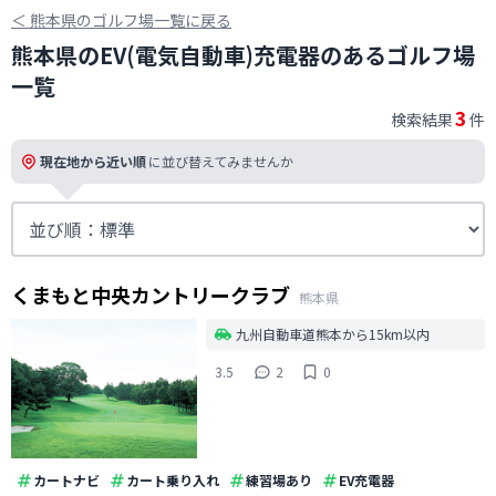
＜
熊本県のゴルフ場一覧に戻る
熊本県のEV(電気自動車)充電器のあるゴルフ場
一覧
3
検索結果
件
現在地から近い順
に並び替えてみませんか
くまもと中央カントリークラブ
熊本県
九州自動車道熊本から15km以内
3.5
2
0
カートナビ
カート乗り入れ
練習場あり
EV充電器