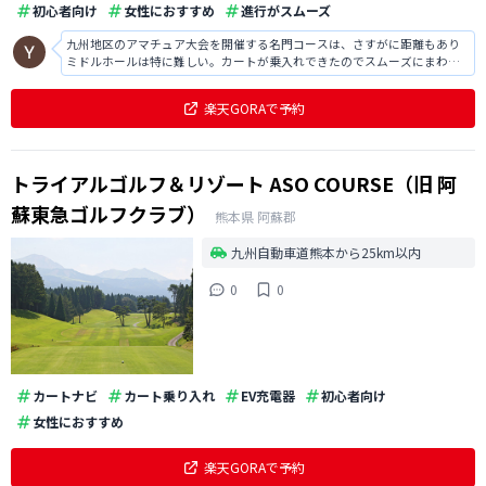
初心者向け
女性におすすめ
進行がスムーズ
九州地区のアマチュア大会を開催する名門コースは、さすがに距離もあり
ミドルホールは特に難しい。カートが乗入れできたのでスムーズにまわれ
た。
楽天GORAで予約
トライアルゴルフ＆リゾート ASO COURSE（旧 阿
蘇東急ゴルフクラブ）
熊本県
阿蘇郡
九州自動車道熊本から25km以内
0
0
カートナビ
カート乗り入れ
EV充電器
初心者向け
女性におすすめ
楽天GORAで予約