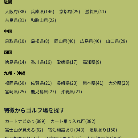
近畿
大阪府
(
38
)
兵庫県
(
146
)
京都府
(
25
)
滋賀県
(
41
)
奈良県
(
31
)
和歌山県
(
22
)
中国
鳥取県
(
10
)
島根県
(
8
)
岡山県
(
40
)
広島県
(
40
)
山口県
(
29
)
四国
徳島県
(
14
)
香川県
(
16
)
愛媛県
(
17
)
高知県
(
9
)
九州・沖縄
福岡県
(
50
)
佐賀県
(
21
)
長崎県
(
23
)
熊本県
(
41
)
大分県
(
23
)
宮崎県
(
25
)
鹿児島県
(
27
)
沖縄県
(
21
)
特徴から
ゴルフ場
を探す
カートナビあり
(
889
)
カート乗り入れ可
(
382
)
富士山が見える
(
62
)
宿泊施設あり
(
343
)
温泉あり
(
158
)