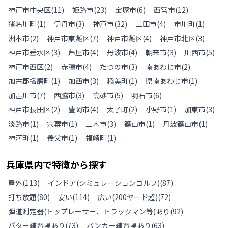
神戸市中央区
(
11
)
姫路市
(
23
)
宝塚市
(
6
)
西宮市
(
12
)
猪名川町
(
1
)
伊丹市
(
3
)
神戸市
(
32
)
三田市
(
4
)
市川町
(
1
)
洲本市
(
2
)
神戸市東灘区
(
7
)
神戸市灘区
(
4
)
神戸市北区
(
3
)
神戸市垂水区
(
3
)
芦屋市
(
4
)
丹波市
(
4
)
朝来市
(
3
)
川西市
(
5
)
神戸市西区
(
2
)
赤穂市
(
4
)
たつの市
(
3
)
南あわじ市
(
2
)
加古郡播磨町
(
1
)
加西市
(
3
)
稲美町
(
1
)
県南あわじ市
(
1
)
加古川市
(
7
)
西脇市
(
3
)
高砂市
(
5
)
明石市
(
6
)
神戸市長田区
(
2
)
豊岡市
(
4
)
太子町
(
2
)
小野市
(
1
)
加東市
(
3
)
淡路市
(
1
)
宍粟市
(
1
)
三木市
(
3
)
篠山市
(
1
)
丹波篠山市
(
1
)
神河町
(
1
)
養父市
(
1
)
福崎町
(
1
)
兵庫県
内で特徴から探す
屋外
(
113
)
インドア(シミュレーションゴルフ)
(
87
)
打ち放題
(
80
)
安い
(
114
)
広い(200ヤード超)
(
72
)
弾道測定器(トップレーサー、トラックマン等)あり
(
92
)
パター練習場あり
(
73
)
バンカー練習場あり
(
63
)