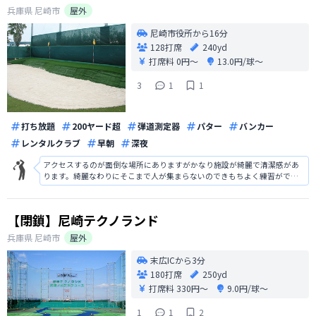
兵庫県
尼崎市
屋外
尼崎市役所から16分
128打席
240yd
打席料
0円〜
13.0円/球〜
3
1
1
打ち放題
200ヤード超
弾道測定器
パター
バンカー
レンタルクラブ
早朝
深夜
アクセスするのが面倒な場所にありますがかなり施設が綺麗で清潔感があ
ります。綺麗なわりにそこまで人が集まらないのできもちよく練習ができ
ます。サンドの練習やパターの練習もでき徹底していろいろと練習ができ
るのでオススメです。ただ、コスパが悪く高いイメージです。
【閉鎖】尼崎テクノランド
兵庫県
尼崎市
屋外
末広ICから3分
180打席
250yd
打席料
330円〜
9.0円/球〜
1
1
2