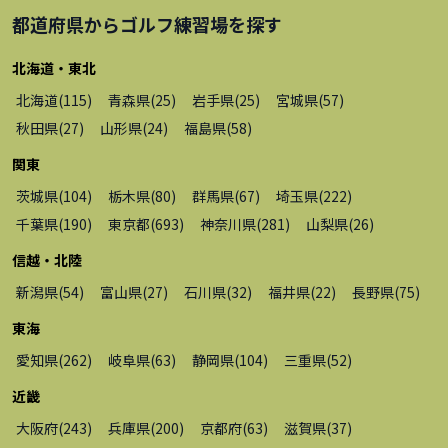
都道府県から
ゴルフ練習場
を探す
北海道・東北
北海道
(
115
)
青森県
(
25
)
岩手県
(
25
)
宮城県
(
57
)
秋田県
(
27
)
山形県
(
24
)
福島県
(
58
)
関東
茨城県
(
104
)
栃木県
(
80
)
群馬県
(
67
)
埼玉県
(
222
)
千葉県
(
190
)
東京都
(
693
)
神奈川県
(
281
)
山梨県
(
26
)
信越・北陸
新潟県
(
54
)
富山県
(
27
)
石川県
(
32
)
福井県
(
22
)
長野県
(
75
)
東海
愛知県
(
262
)
岐阜県
(
63
)
静岡県
(
104
)
三重県
(
52
)
近畿
大阪府
(
243
)
兵庫県
(
200
)
京都府
(
63
)
滋賀県
(
37
)