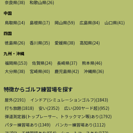
奈良県
(
38
)
和歌山県
(
26
)
中国
鳥取県
(
14
)
島根県
(
17
)
岡山県
(
59
)
広島県
(
84
)
山口県
(
41
)
四国
徳島県
(
26
)
香川県
(
35
)
愛媛県
(
38
)
高知県
(
24
)
九州・沖縄
福岡県
(
153
)
佐賀県
(
24
)
長崎県
(
37
)
熊本県
(
46
)
大分県
(
38
)
宮崎県
(
40
)
鹿児島県
(
42
)
沖縄県
(
36
)
特徴から
ゴルフ練習場
を探す
屋外
(
2191
)
インドア(シミュレーションゴルフ)
(
1843
)
打ち放題
(
1818
)
安い
(
2352
)
広い(200ヤード超)
(
952
)
弾道測定器(トップレーサー、トラックマン等)あり
(
1792
)
パター練習場あり
(
1349
)
バンカー練習場あり
(
1112
)
アプローチ練習場あり
(
654
)
ショートコースあり
(
173
)