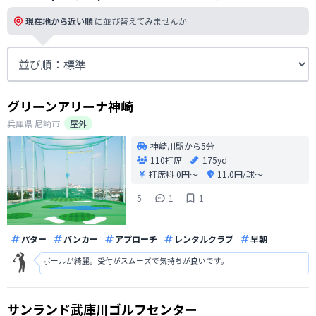
現在地から近い順
に並び替えてみませんか
グリーンアリーナ神崎
兵庫県
尼崎市
屋外
神崎川駅から5分
110打席
175yd
打席料
0円〜
11.0円/球〜
5
1
1
パター
バンカー
アプローチ
レンタルクラブ
早朝
ボールが綺麗。受付がスムーズで気持ちが良いです。
サンランド武庫川ゴルフセンター