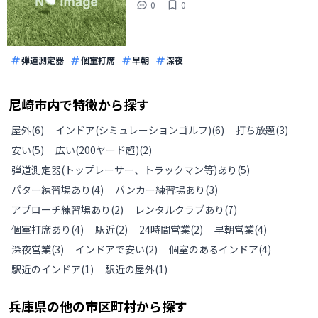
0
0
弾道測定器
個室打席
早朝
深夜
尼崎市
内で特徴から探す
屋外
(
6
)
インドア(シミュレーションゴルフ)
(
6
)
打ち放題
(
3
)
安い
(
5
)
広い(200ヤード超)
(
2
)
弾道測定器(トップレーサー、トラックマン等)あり
(
5
)
パター練習場あり
(
4
)
バンカー練習場あり
(
3
)
アプローチ練習場あり
(
2
)
レンタルクラブあり
(
7
)
個室打席あり
(
4
)
駅近
(
2
)
24時間営業
(
2
)
早朝営業
(
4
)
深夜営業
(
3
)
インドアで安い
(
2
)
個室のあるインドア
(
4
)
駅近のインドア
(
1
)
駅近の屋外
(
1
)
兵庫県
の
他の
市区町村から探す