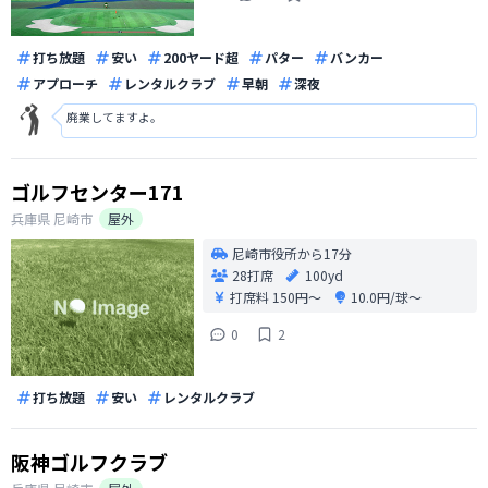
打ち放題
安い
200ヤード超
パター
バンカー
アプローチ
レンタルクラブ
早朝
深夜
廃業してますよ。
ゴルフセンター171
兵庫県
尼崎市
屋外
尼崎市役所から17分
28打席
100yd
打席料
150円〜
10.0円/球〜
0
2
打ち放題
安い
レンタルクラブ
阪神ゴルフクラブ