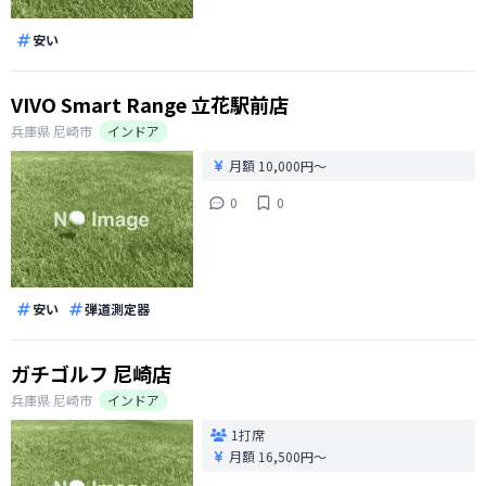
安い
VIVO Smart Range 立花駅前店
兵庫県
尼崎市
インドア
月額 10,000円〜
0
0
安い
弾道測定器
ガチゴルフ 尼崎店
兵庫県
尼崎市
インドア
1打席
月額 16,500円〜