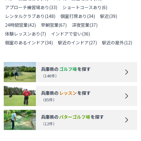
アプローチ練習場あり
(
33
)
ショートコースあり
(
6
)
レンタルクラブあり
(
148
)
個室打席あり
(
34
)
駅近
(
39
)
24時間営業
(
42
)
早朝営業
(
67
)
深夜営業
(
37
)
体験レッスンあり
(
7
)
インドアで安い
(
36
)
個室のあるインドア
(
34
)
駅近のインドア
(
27
)
駅近の屋外
(
12
)
兵庫県
の
ゴルフ場
を探す
（
146
件）
兵庫県
の
レッスン
を探す
（
85
件）
兵庫県
の
パターゴルフ場
を探す
（
12
件）