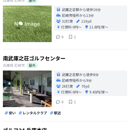
兵庫県
尼崎市
屋外
武庫之荘駅から徒歩16分
尼崎市役所から13分
32打席
110yd
打席料
0円〜
11.8円/球〜
0
1
南武庫之荘ゴルフセンター
兵庫県
尼崎市
屋外
武庫之荘駅から徒歩8分
尼崎市役所から9分
26打席
70yd
打席料
0円〜
9.45円/球〜
0
1
安い
レンタルクラブ
駅近