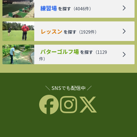
練習場
を探す
（
4046
件）
レッスン
を探す
（
1929
件）
パターゴルフ場
を探す
（
1129
件）
＼ SNSでも配信中 ／