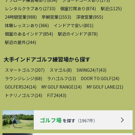
レンタルクラブあり
(
2733
)
個室打席あり
(
874
)
駅近
(
1125
)
24時間営業
(
988
)
早朝営業
(
1553
)
深夜営業
(
955
)
体験レッスンあり
(
366
)
インドアで安い
(
801
)
個室のあるインドア
(
854
)
駅近のインドア
(
878
)
駅近の屋外
(
244
)
大手インドアゴルフ練習場
から探す
スマートゴルフ
(
207
)
スマゴル
(
8
)
SWING24/7
(
43
)
ラウンジレンジ
(
68
)
ラハゴルフ
(
13
)
DOOR TO GOLF
(
24
)
GOLFERS24
(
14
)
MY GOLF RANGE
(
14
)
MY GOLF LANE
(
21
)
トナリノゴルフ
(
14
)
FiT24
(
43
)
ゴルフ場
を探す
（
1967
件）