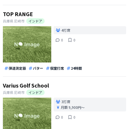
TOP RANGE
兵庫県
尼崎市
インドア
4打席
0
0
弾道測定器
パター
個室打席
24時間
Varius Golf School
兵庫県
尼崎市
インドア
3打席
月額 9,900円〜
0
0