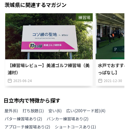
茨城県
に関連するマガジン
練習場
【練習場レビュー】美浦ゴルフ練習場（美
水戸でおすすめ
浦村）
っぱなし】
2025-06-24
2021-12-30
日立市
内で特徴から探す
屋外
(
6
)
打ち放題
(
1
)
安い
(
6
)
広い(200ヤード超)
(
4
)
パター練習場あり
(
2
)
バンカー練習場あり
(
2
)
アプローチ練習場あり
(
2
)
ショートコースあり
(
1
)