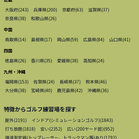
大阪府
(
243
)
兵庫県
(
200
)
京都府
(
63
)
滋賀県
(
37
)
奈良県
(
38
)
和歌山県
(
26
)
中国
鳥取県
(
14
)
島根県
(
17
)
岡山県
(
59
)
広島県
(
84
)
山口県
(
41
)
四国
徳島県
(
26
)
香川県
(
35
)
愛媛県
(
38
)
高知県
(
24
)
九州・沖縄
福岡県
(
153
)
佐賀県
(
24
)
長崎県
(
37
)
熊本県
(
46
)
大分県
(
38
)
宮崎県
(
40
)
鹿児島県
(
42
)
沖縄県
(
36
)
特徴から
ゴルフ練習場
を探す
屋外
(
2191
)
インドア(シミュレーションゴルフ)
(
1843
)
打ち放題
(
1818
)
安い
(
2352
)
広い(200ヤード超)
(
952
)
弾道測定器(トップレーサー、トラックマン等)あり
(
1792
)