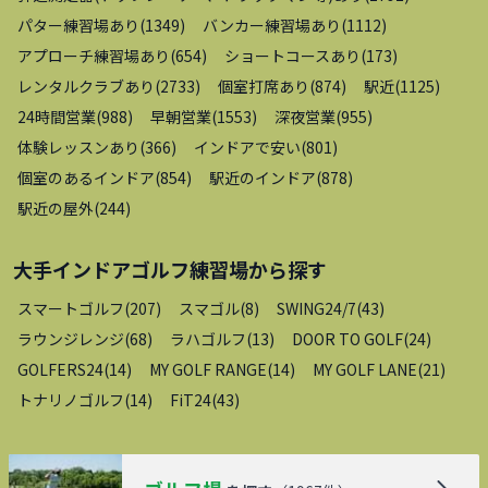
パター練習場あり
(
1349
)
バンカー練習場あり
(
1112
)
アプローチ練習場あり
(
654
)
ショートコースあり
(
173
)
レンタルクラブあり
(
2733
)
個室打席あり
(
874
)
駅近
(
1125
)
24時間営業
(
988
)
早朝営業
(
1553
)
深夜営業
(
955
)
体験レッスンあり
(
366
)
インドアで安い
(
801
)
個室のあるインドア
(
854
)
駅近のインドア
(
878
)
駅近の屋外
(
244
)
大手インドアゴルフ練習場
から探す
スマートゴルフ
(
207
)
スマゴル
(
8
)
SWING24/7
(
43
)
ラウンジレンジ
(
68
)
ラハゴルフ
(
13
)
DOOR TO GOLF
(
24
)
GOLFERS24
(
14
)
MY GOLF RANGE
(
14
)
MY GOLF LANE
(
21
)
トナリノゴルフ
(
14
)
FiT24
(
43
)