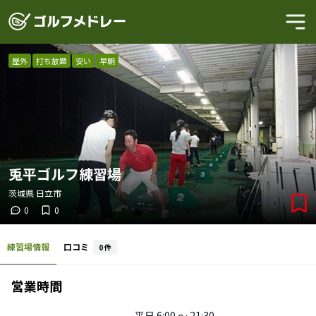
屋外
打ち放題
安い
早朝
兎平ゴルフ練習場
茨城県
日立市
0
0
練習場情報
口コミ
0
件
営業時間
平日
6:00 〜 21:30