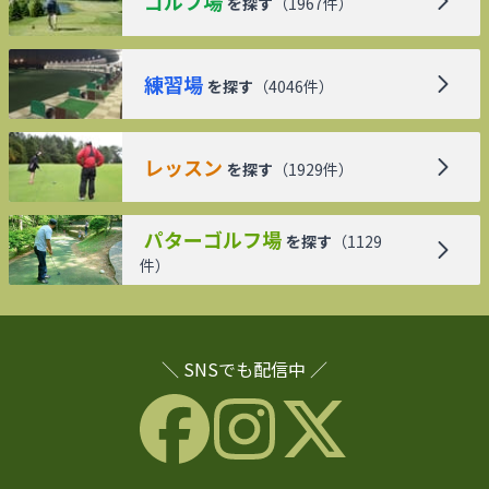
ゴルフ場
を探す
（
1967
件）
練習場
を探す
（
4046
件）
レッスン
を探す
（
1929
件）
パターゴルフ場
を探す
（
1129
件）
＼ SNSでも配信中 ／