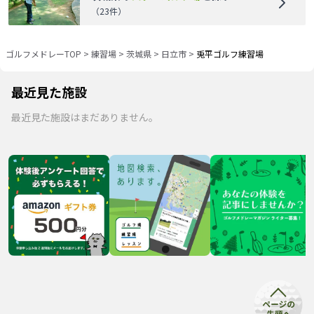
（
23
件）
ゴルフメドレーTOP
>
練習場
>
茨城県
>
日立市
>
兎平ゴルフ練習場
最近見た施設
最近見た施設はまだありません。