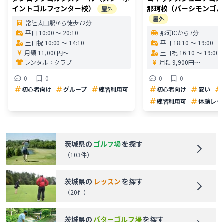
イントゴルフセンター校）
那珂校（パーシモンゴ
屋外
屋外
常陸太田駅から徒歩72分
平日 10:00 〜 20:10
那珂ICから7分
土日祝 10:00 〜 14:10
平日 18:10 〜 19:00
月額 11,000円〜
土日祝 16:10 〜 19:00
レンタル：
クラブ
月額 9,900円〜
0
0
0
0
初心者向け
グループ
練習利用可
初心者向け
安い
練習利用可
体験レッ
茨城県
の
ゴルフ場
を探す
（
103
件）
茨城県
の
レッスン
を探す
（
20
件）
茨城県
の
パターゴルフ場
を探す