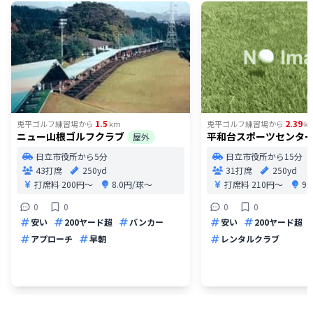
1.5
2.39
兎平ゴルフ練習場
から
km
兎平ゴルフ練習場
から
k
ニュー山根ゴルフクラブ
平和台スポーツセンタ
屋外
日立市役所から5分
日立市役所から15分
43打席
250yd
31打席
250yd
打席料
200円〜
8.0円/球〜
打席料
210円〜
9
0
0
0
0
安い
200ヤード超
バンカー
安い
200ヤード超
アプローチ
早朝
レンタルクラブ