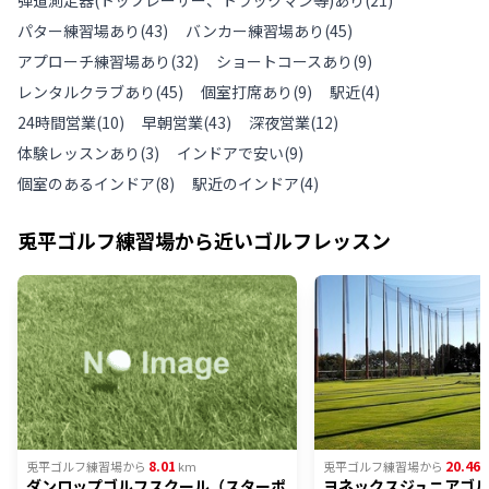
パター練習場あり
(
43
)
バンカー練習場あり
(
45
)
アプローチ練習場あり
(
32
)
ショートコースあり
(
9
)
レンタルクラブあり
(
45
)
個室打席あり
(
9
)
駅近
(
4
)
24時間営業
(
10
)
早朝営業
(
43
)
深夜営業
(
12
)
体験レッスンあり
(
3
)
インドアで安い
(
9
)
個室のあるインドア
(
8
)
駅近のインドア
(
4
)
兎平ゴルフ練習場
から近いゴルフレッスン
8.01
20.46
兎平ゴルフ練習場
から
km
兎平ゴルフ練習場
から
ダンロップゴルフスクール（スターポ
ヨネックスジュニアゴ