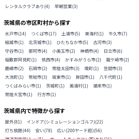
レンタルクラブあり
(
4
)
早朝営業
(
3
)
茨城県
の
市区町村から探す
水戸市
(
14
)
つくば市
(
17
)
土浦市
(
5
)
東海村
(
1
)
牛久市
(
7
)
結城市
(
1
)
北茨城市
(
1
)
ひたちなか市
(
5
)
古河市
(
3
)
守谷市
(
1
)
那珂市
(
4
)
小美玉市
(
2
)
神栖市
(
4
)
日立市
(
6
)
稲敷郡阿見町
(
1
)
筑西市
(
4
)
かすみがうら市
(
2
)
龍ケ崎市
(
2
)
鹿嶋市
(
2
)
石岡市
(
2
)
常陸太田市
(
3
)
境町
(
1
)
笠間市
(
3
)
大洗町
(
1
)
常総市
(
3
)
坂東市
(
1
)
鉾田市
(
1
)
八千代町
(
1
)
つくばみらい市
(
1
)
茨城町
(
1
)
美浦村
(
1
)
潮来市
(
1
)
常陸大宮市
(
1
)
行方市
(
1
)
茨城県
内で特徴から探す
屋外
(
81
)
インドア(シミュレーションゴルフ)
(
22
)
打ち放題
(
44
)
安い
(
78
)
広い(200ヤード超)
(
56
)
弾道測定器(トップレーサー、トラックマン等)あり
(
21
)