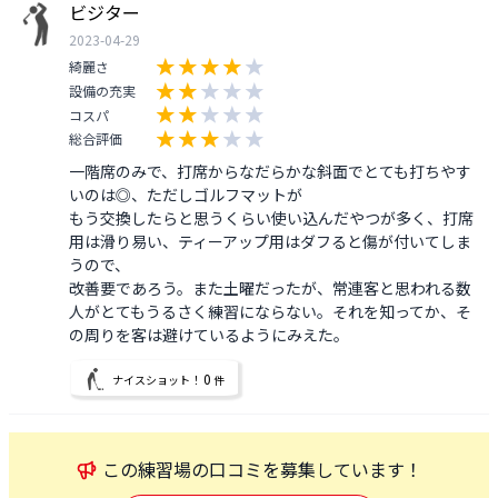
ビジター
2023-04-29
綺麗さ
設備の充実
コスパ
総合評価
一階席のみで、打席からなだらかな斜面でとても打ちやす
いのは◎、ただしゴルフマットが

もう交換したらと思うくらい使い込んだやつが多く、打席
用は滑り易い、ティーアップ用はダフると傷が付いてしま
うので、

改善要であろう。また土曜だったが、常連客と思われる数
人がとてもうるさく練習にならない。それを知ってか、そ
0
ナイスショット！
件
この
練習場
の口コミを募集しています！