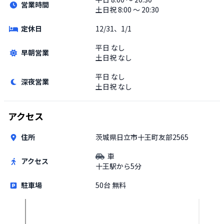
営業時間
土日祝
8:00 〜 20:30
定休日
12/31、1/1
平日
なし
早朝営業
土日祝
なし
平日
なし
深夜営業
土日祝
なし
アクセス
住所
茨城県日立市十王町友部2565
車
アクセス
十王駅から5分
駐車場
50台 無料