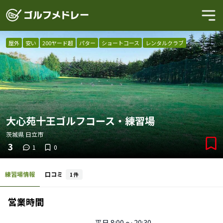
屋外
安い
200ヤード超
パター
ショートコース
レンタルクラブ
大心苑十王ゴルフコース・練習場
茨城県
日立市
3
1
0
練習場情報
口コミ
1
件
営業時間
平日
8:00 〜 20:30