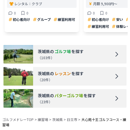
レンタル：
クラブ
月額 9,900円〜
0
0
0
0
初心者向け
グループ
練習利用可
初心者向け
安い
練習利用可
体験レッ
茨城県
の
ゴルフ場
を探す
（
103
件）
茨城県
の
レッスン
を探す
（
20
件）
茨城県
の
パターゴルフ場
を探す
（
23
件）
ゴルフメドレーTOP
>
練習場
>
茨城県
>
日立市
>
大心苑十王ゴルフコース・練
習場