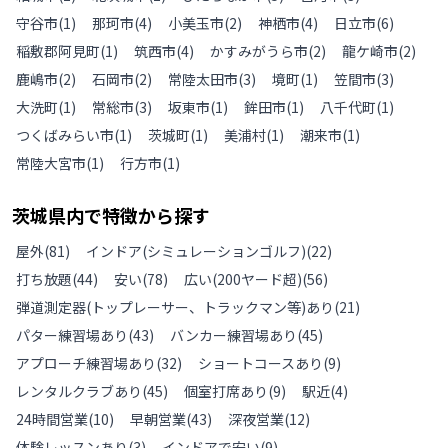
守谷市
(
1
)
那珂市
(
4
)
小美玉市
(
2
)
神栖市
(
4
)
日立市
(
6
)
稲敷郡阿見町
(
1
)
筑西市
(
4
)
かすみがうら市
(
2
)
龍ケ崎市
(
2
)
鹿嶋市
(
2
)
石岡市
(
2
)
常陸太田市
(
3
)
境町
(
1
)
笠間市
(
3
)
大洗町
(
1
)
常総市
(
3
)
坂東市
(
1
)
鉾田市
(
1
)
八千代町
(
1
)
つくばみらい市
(
1
)
茨城町
(
1
)
美浦村
(
1
)
潮来市
(
1
)
常陸大宮市
(
1
)
行方市
(
1
)
茨城県
内で特徴から探す
屋外
(
81
)
インドア(シミュレーションゴルフ)
(
22
)
打ち放題
(
44
)
安い
(
78
)
広い(200ヤード超)
(
56
)
弾道測定器(トップレーサー、トラックマン等)あり
(
21
)
パター練習場あり
(
43
)
バンカー練習場あり
(
45
)
アプローチ練習場あり
(
32
)
ショートコースあり
(
9
)
レンタルクラブあり
(
45
)
個室打席あり
(
9
)
駅近
(
4
)
24時間営業
(
10
)
早朝営業
(
43
)
深夜営業
(
12
)
体験レッスンあり
(
3
)
インドアで安い
(
9
)