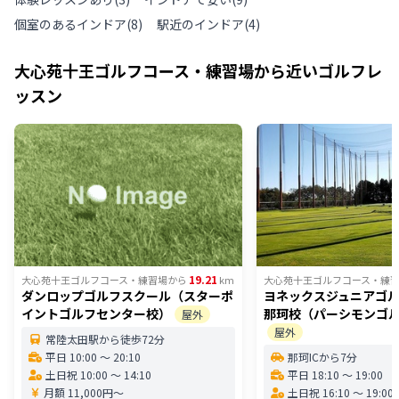
個室のあるインドア
(
8
)
駅近のインドア
(
4
)
大心苑十王ゴルフコース・練習場
から近いゴルフレ
ッスン
19.21
大心苑十王ゴルフコース・練習場
から
km
大心苑十王ゴルフコース・練
ダンロップゴルフスクール（スターポ
ヨネックスジュニアゴ
イントゴルフセンター校）
那珂校（パーシモンゴ
屋外
屋外
常陸太田駅から徒歩72分
平日 10:00 〜 20:10
那珂ICから7分
土日祝 10:00 〜 14:10
平日 18:10 〜 19:00
月額 11,000円〜
土日祝 16:10 〜 19:00