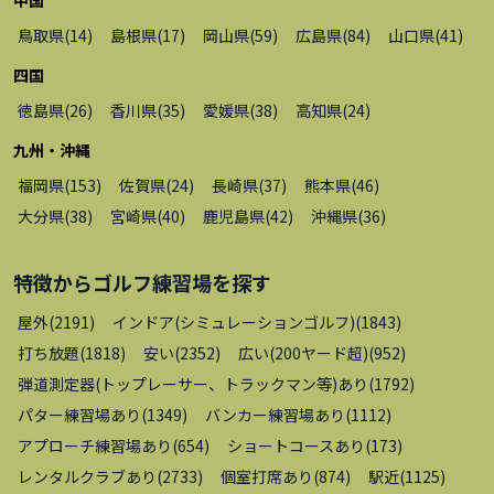
中国
鳥取県
(
14
)
島根県
(
17
)
岡山県
(
59
)
広島県
(
84
)
山口県
(
41
)
四国
徳島県
(
26
)
香川県
(
35
)
愛媛県
(
38
)
高知県
(
24
)
九州・沖縄
福岡県
(
153
)
佐賀県
(
24
)
長崎県
(
37
)
熊本県
(
46
)
大分県
(
38
)
宮崎県
(
40
)
鹿児島県
(
42
)
沖縄県
(
36
)
特徴から
ゴルフ練習場
を探す
屋外
(
2191
)
インドア(シミュレーションゴルフ)
(
1843
)
打ち放題
(
1818
)
安い
(
2352
)
広い(200ヤード超)
(
952
)
弾道測定器(トップレーサー、トラックマン等)あり
(
1792
)
パター練習場あり
(
1349
)
バンカー練習場あり
(
1112
)
アプローチ練習場あり
(
654
)
ショートコースあり
(
173
)
レンタルクラブあり
(
2733
)
個室打席あり
(
874
)
駅近
(
1125
)