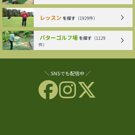
レッスン
を探す
（
1929
件）
パターゴルフ場
を探す
（
1129
件）
＼ SNSでも配信中 ／