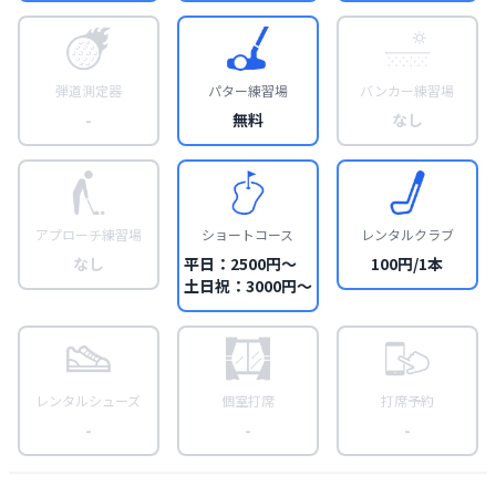
弾道測定器
パター練習場
バンカー練習場
-
無料
なし
アプローチ練習場
ショートコース
レンタルクラブ
なし
平日：2500円〜
100円/1本
土日祝：3000円〜
レンタルシューズ
個室打席
打席予約
-
-
-