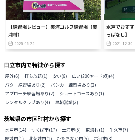
【練習場レビュー】美浦ゴルフ練習場（美
水戸でおすすめ
浦村）
っぱなし】
2025-06-24
2021-12-30
日立市
内で特徴から探す
屋外
(
6
)
打ち放題
(
1
)
安い
(
6
)
広い(200ヤード超)
(
4
)
パター練習場あり
(
2
)
バンカー練習場あり
(
2
)
アプローチ練習場あり
(
2
)
ショートコースあり
(
1
)
レンタルクラブあり
(
4
)
早朝営業
(
3
)
茨城県
の
市区町村から探す
水戸市
(
14
)
つくば市
(
17
)
土浦市
(
5
)
東海村
(
1
)
牛久市
(
7
)
結城市
(
1
)
北茨城市
(
1
)
ひたちなか市
(
5
)
古河市
(
3
)