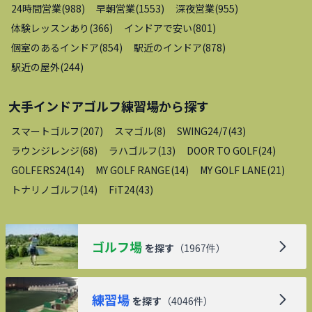
24時間営業
(
988
)
早朝営業
(
1553
)
深夜営業
(
955
)
体験レッスンあり
(
366
)
インドアで安い
(
801
)
個室のあるインドア
(
854
)
駅近のインドア
(
878
)
駅近の屋外
(
244
)
大手インドアゴルフ練習場
から探す
スマートゴルフ
(
207
)
スマゴル
(
8
)
SWING24/7
(
43
)
ラウンジレンジ
(
68
)
ラハゴルフ
(
13
)
DOOR TO GOLF
(
24
)
GOLFERS24
(
14
)
MY GOLF RANGE
(
14
)
MY GOLF LANE
(
21
)
トナリノゴルフ
(
14
)
FiT24
(
43
)
ゴルフ場
を探す
（
1967
件）
練習場
を探す
（
4046
件）