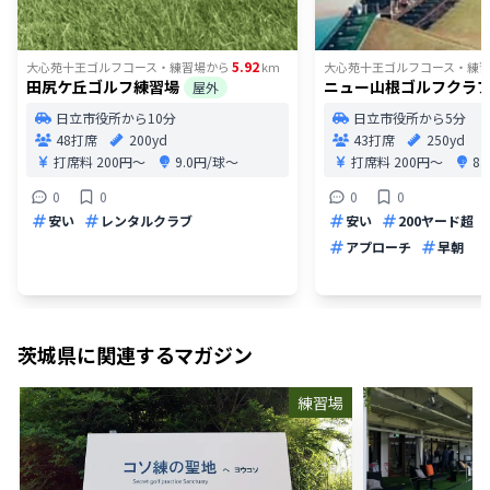
5.92
大心苑十王ゴルフコース・練習場
から
km
大心苑十王ゴルフコース・練
田尻ケ丘ゴルフ練習場
ニュー山根ゴルフクラ
屋外
日立市役所から10分
日立市役所から5分
48打席
200yd
43打席
250yd
打席料
200円〜
9.0円/球〜
打席料
200円〜
8
0
0
0
0
安い
レンタルクラブ
安い
200ヤード超
アプローチ
早朝
茨城県
に関連するマガジン
練習場